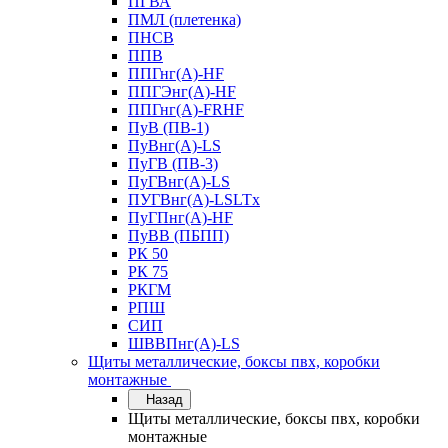
ПГВА
ПМЛ (плетенка)
ПНСВ
ППВ
ППГнг(А)-HF
ППГЭнг(А)-HF
ППГнг(А)-FRHF
ПуВ (ПВ-1)
ПуВнг(А)-LS
ПуГВ (ПВ-3)
ПуГВнг(А)-LS
ПУГВнг(А)-LSLTx
ПуГПнг(А)-HF
ПуВВ (ПБПП)
РК 50
РК 75
РКГМ
РПШ
СИП
ШВВПнг(А)-LS
Щиты металлические, боксы пвх, коробки
монтажные
Назад
Щиты металлические, боксы пвх, коробки
монтажные