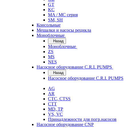
GT
KC
MA / MC серия
SM, SH
Консольные
Мешалки и насосы рецикла
Моноблочные
Назад
Моноблочные
ZS
MS
NES
Насосное оборудование C.R.I. PUMPS
Назад
Насосное оборудование C.R.I. PUMPS
AG
AR
CTC, CTSS
CTT
MD, TP
VS, VC
Принадлежности для погр.насосов
Насосное оборудование CNP