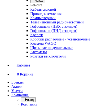
Назад
Ремонт
Кабель силовой
Провод заземления
Компьютерный
Телевизионный радиочастотный
Гофрошланг (ПВХ с зондом)
Гофрошланг (ПНД с зондом)
Крепеж
Коробки распаечные - установочные
Клеммы WAGO
Щиты распределительные
Автоматы
Розетки выключатели
Кабинет
0
Корзина
Бренды
Акции
Услуги
Компания
Назад
Компания