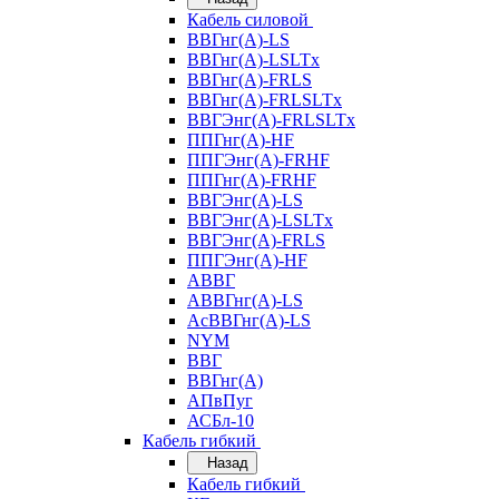
Кабель силовой
ВВГнг(А)-LS
ВВГнг(А)-LSLTx
ВВГнг(А)-FRLS
ВВГнг(А)-FRLSLTx
ВВГЭнг(А)-FRLSLTx
ППГнг(А)-HF
ППГЭнг(А)-FRHF
ППГнг(А)-FRHF
ВВГЭнг(А)-LS
ВВГЭнг(А)-LSLTx
ВВГЭнг(А)-FRLS
ППГЭнг(А)-HF
АВВГ
АВВГнг(А)-LS
АсВВГнг(А)-LS
NYM
ВВГ
ВВГнг(А)
АПвПуг
АСБл-10
Кабель гибкий
Назад
Кабель гибкий