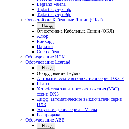
Legrand Valena
T-plast каучук 1ф.
T-plast каучук 3ф.
Огнестойкие Кабельные Линии (ОКЛ)
Назад
Огнестойкие Кабельные Линии (ОКЛ)
Алюр
Конкорд
Паритет
Спецкабель
Оборудование ИЭК
Оборудование Legrand
Назад
Оборудование Legrand
Автоматические выключатели серия DX3-E
Щиты
Устройства защитного отключения (УЗО)
серии DX3
Дифф. автоматические выключатели серии
DX3
Эл.уст. изделия серии – Valena
Распродажа
Оборудование АВВ
Назад