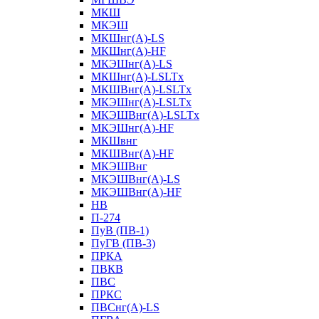
МКШ
МКЭШ
МКШнг(А)-LS
МКШнг(А)-HF
МКЭШнг(А)-LS
МКШнг(А)-LSLTx
МКШВнг(A)-LSLTx
МКЭШнг(А)-LSLTx
МКЭШВнг(A)-LSLTx
МКЭШнг(А)-HF
МКШвнг
МКШВнг(А)-HF
МКЭШВнг
МКЭШВнг(А)-LS
МКЭШВнг(А)-HF
НВ
П-274
ПуВ (ПВ-1)
ПуГВ (ПВ-3)
ПРКА
ПВКВ
ПВС
ПРКС
ПВСнг(А)-LS