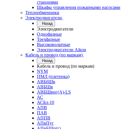
станциями
Шкафы управления пожарными насосами
Теплообменники
Электродвигатели
Назад
Электродвигатели
Однофазные
Трехфазные
Высоковольтные
Электродвигатели Aikon
Кабель и провод (по маркам)
Назад
Кабель и провод (по маркам)
NYM
ПМЛ (плетенка)
АВБбШв
АВБШв
АВБШвнг(А)-LS
АС
АСБл-10
АПВ
ПАВ
АППВ
АПвПуг
АПвБШп(г)