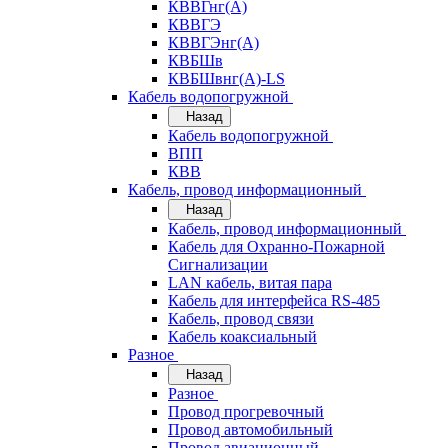
КВВГнг(А)
КВВГЭ
КВВГЭнг(А)
КВБШв
КВБШвнг(А)-LS
Кабель водопогружной
Назад
Кабель водопогружной
ВПП
КВВ
Кабель, провод информационный
Назад
Кабель, провод информационный
Кабель для Охранно-Пожарной
Сигнализации
LAN кабель, витая пара
Кабель для интерфейса RS-485
Кабель, провод связи
Кабель коаксиальный
Разное
Назад
Разное
Провод прогревочный
Провод автомобильный
Провод авиационный