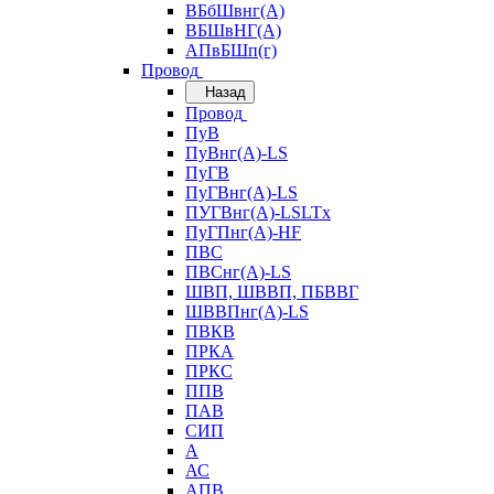
ВБбШвнг(А)
ВБШвНГ(А)
АПвБШп(г)
Провод
Назад
Провод
ПуВ
ПуВнг(А)-LS
ПуГВ
ПуГВнг(А)-LS
ПУГВнг(А)-LSLTx
ПуГПнг(А)-HF
ПВС
ПВСнг(А)-LS
ШВП, ШВВП, ПБВВГ
ШВВПнг(А)-LS
ПВКВ
ПРКА
ПРКС
ППВ
ПАВ
СИП
А
АС
АПВ