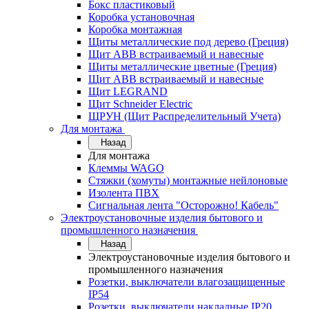
Бокс пластиковый
Коробка установочная
Коробка монтажная
Щиты металлические под дерево (Греция)
Щит ABB встраиваемый и навесные
Щиты металлические цветные (Греция)
Щит ABB встраиваемый и навесные
Щит LEGRAND
Щит Schneider Electric
ЩРУН (Щит Распределительный Учета)
Для монтажа
Назад
Для монтажа
Клеммы WAGO
Стяжки (хомуты) монтажные нейлоновые
Изолента ПВХ
Сигнальная лента "Осторожно! Кабель"
Электроустановочные изделия бытового и
промышленного назначения
Назад
Электроустановочные изделия бытового и
промышленного назначения
Розетки, выключатели влагозащищенные
IP54
Розетки, выключатели накладные IP20