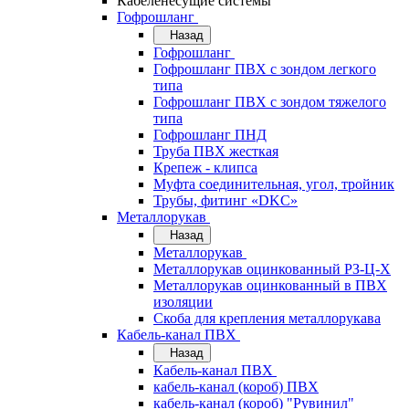
Кабеленесущие системы
Гофрошланг
Назад
Гофрошланг
Гофрошланг ПВХ с зондом легкого
типа
Гофрошланг ПВХ с зондом тяжелого
типа
Гофрошланг ПНД
Труба ПВХ жесткая
Крепеж - клипса
Муфта соединительная, угол, тройник
Трубы, фитинг «DKC»
Металлорукав
Назад
Металлорукав
Металлорукав оцинкованный РЗ-Ц-Х
Металлорукав оцинкованный в ПВХ
изоляции
Скоба для крепления металлорукава
Кабель-канал ПВХ
Назад
Кабель-канал ПВХ
кабель-канал (короб) ПВХ
кабель-канал (короб) "Рувинил"