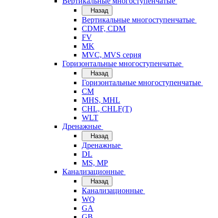
Вертикальные многоступенчатые
Назад
Вертикальные многоступенчатые
CDMF, CDM
FV
MK
MVC, MVS серия
Горизонтальные многоступенчатые
Назад
Горизонтальные многоступенчатые
CM
MHS, MHL
CHL, CHLF(T)
WLT
Дренажные
Назад
Дренажные
DL
MS, MP
Канализационные
Назад
Канализационные
WQ
GA
GB