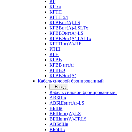
КГ
КГ хл
КГТП
КГТП хл
КГВВнг(А)-LS
КГВВнг(А)-LSLTx
КГВВЭнг(А)-LS
КГВВЭнг(А)-LSLTx
КГППнг(А)-HF
РПШ
КГН
КГВВ
КГВВ нг(А)
КГВВЭ
КГВВЭнг(А)
Кабель силовой бронированный
Назад
Кабель силовой бронированный
АВБШв
АВБШвнг(А)-LS
ВБШв
ВБШвнг(А)-LS
ВБШвнг(А)-FRLS
АВБбШв
ВБбШв