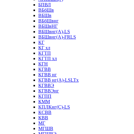
БПВЛ
ВБбШв
ВБШв
ВБбШвнг
ВБШвНГ
ВБШвнг(А)-LS
ВБШвнг(А)-FRLS
КГ
КГ хл
КГТП
КГТП хл
КГН
КГВВ
КГВВ нг
КГВВ нг(А)-LSLTx
КГВВЭ
КГВВЭнг
КГПП
КММ
КПЛКнг(C)-LS
КСВВ
КВВ
МГ
МГШВ
МГШВЭ