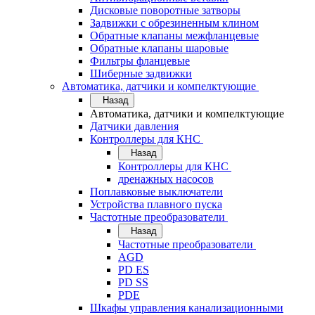
Дисковые поворотные затворы
Задвижки с обрезиненным клином
Обратные клапаны межфланцевые
Обратные клапаны шаровые
Фильтры фланцевые
Шиберные задвижки
Автоматика, датчики и компелктующие
Назад
Автоматика, датчики и компелктующие
Датчики давления
Контроллеры для КНС
Назад
Контроллеры для КНС
дренажных насосов
Поплавковые выключатели
Устройства плавного пуска
Частотные преобразователи
Назад
Частотные преобразователи
AGD
PD ES
PD SS
PDE
Шкафы управления канализационными