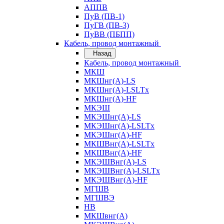
АППВ
ПуВ (ПВ-1)
ПуГВ (ПВ-3)
ПуВВ (ПБПП)
Кабель, провод монтажный
Назад
Кабель, провод монтажный
МКШ
МКШнг(А)-LS
МКШнг(А)-LSLTx
МКШнг(А)-HF
МКЭШ
МКЭШнг(А)-LS
МКЭШнг(А)-LSLTx
МКЭШнг(А)-HF
МКШВнг(A)-LSLTx
МКШВнг(А)-HF
МКЭШВнг(А)-LS
МКЭШВнг(A)-LSLTx
МКЭШВнг(А)-HF
МГШВ
МГШВЭ
НВ
МКШвнг(А)