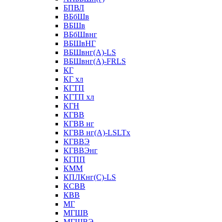
БПВЛ
ВБбШв
ВБШв
ВБбШвнг
ВБШвНГ
ВБШвнг(А)-LS
ВБШвнг(А)-FRLS
КГ
КГ хл
КГТП
КГТП хл
КГН
КГВВ
КГВВ нг
КГВВ нг(А)-LSLTx
КГВВЭ
КГВВЭнг
КГПП
КММ
КПЛКнг(C)-LS
КСВВ
КВВ
МГ
МГШВ
МГШВЭ