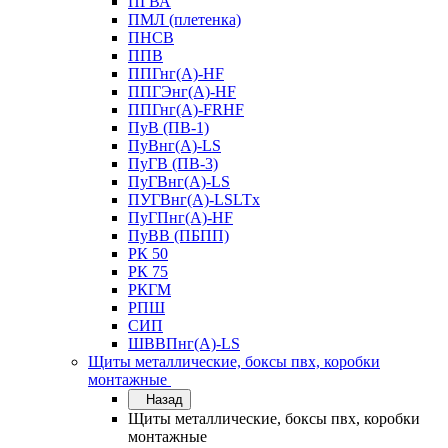
ПГВА
ПМЛ (плетенка)
ПНСВ
ППВ
ППГнг(А)-HF
ППГЭнг(А)-HF
ППГнг(А)-FRHF
ПуВ (ПВ-1)
ПуВнг(А)-LS
ПуГВ (ПВ-3)
ПуГВнг(А)-LS
ПУГВнг(А)-LSLTx
ПуГПнг(А)-HF
ПуВВ (ПБПП)
РК 50
РК 75
РКГМ
РПШ
СИП
ШВВПнг(А)-LS
Щиты металлические, боксы пвх, коробки
монтажные
Назад
Щиты металлические, боксы пвх, коробки
монтажные