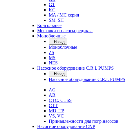
GT
KC
MA / MC серия
SM, SH
Консольные
Мешалки и насосы рецикла
Моноблочные
Назад
Моноблочные
ZS
MS
NES
Насосное оборудование C.R.I. PUMPS
Назад
Насосное оборудование C.R.I. PUMPS
AG
AR
CTC, CTSS
CTT
MD, TP
VS, VC
Принадлежности для погр.насосов
Насосное оборудование CNP