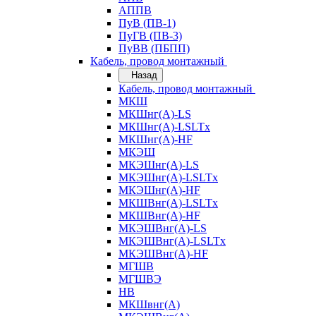
АППВ
ПуВ (ПВ-1)
ПуГВ (ПВ-3)
ПуВВ (ПБПП)
Кабель, провод монтажный
Назад
Кабель, провод монтажный
МКШ
МКШнг(А)-LS
МКШнг(А)-LSLTx
МКШнг(А)-HF
МКЭШ
МКЭШнг(А)-LS
МКЭШнг(А)-LSLTx
МКЭШнг(А)-HF
МКШВнг(A)-LSLTx
МКШВнг(А)-HF
МКЭШВнг(А)-LS
МКЭШВнг(A)-LSLTx
МКЭШВнг(А)-HF
МГШВ
МГШВЭ
НВ
МКШвнг(А)