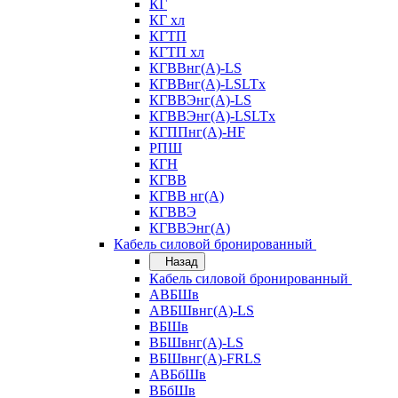
КГ
КГ хл
КГТП
КГТП хл
КГВВнг(А)-LS
КГВВнг(А)-LSLTx
КГВВЭнг(А)-LS
КГВВЭнг(А)-LSLTx
КГППнг(А)-HF
РПШ
КГН
КГВВ
КГВВ нг(А)
КГВВЭ
КГВВЭнг(А)
Кабель силовой бронированный
Назад
Кабель силовой бронированный
АВБШв
АВБШвнг(А)-LS
ВБШв
ВБШвнг(А)-LS
ВБШвнг(А)-FRLS
АВБбШв
ВБбШв