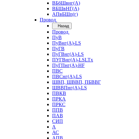
ВБбШвнг(А)
ВБШвНГ(А)
АПвБШп(г)
Провод
Назад
Провод
ПуВ
ПуВнг(А)-LS
ПуГВ
ПуГВнг(А)-LS
ПУГВнг(А)-LSLTx
ПуГПнг(А)-HF
ПВС
ПВСнг(А)-LS
ШВП, ШВВП, ПБВВГ
ШВВПнг(А)-LS
ПВКВ
ПРКА
ПРКС
ППВ
ПАВ
СИП
А
АС
АПВ