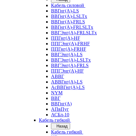
Кабель силовой
ВВГнг(А)-LS
ВВГнг(А)-LSLTx
ВВГнг(А)-FRLS
ВВГнг(А)-FRLSLTx
ВВГЭнг(А)-FRLSLTx
ППГнг(А)-HF
ППГЭнг(А)-FRHF
ППГнг(А)-FRHF
ВВГЭнг(А)-LS
ВВГЭнг(А)-LSLTx
ВВГЭнг(А)-FRLS
ППГЭнг(А)-HF
АВВГ
АВВГнг(А)-LS
АсВВГнг(А)-LS
NYM
ВВГ
ВВГнг(А)
АПвПуг
АСБл-10
Кабель гибкий
Назад
Кабель гибкий