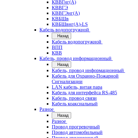
КВВГнг(А)
КВВГЭ
КВВГЭнг(А)
КВБШв
КВБШвнг(А)-LS
Кабель водопогружной
Назад
Кабель водопогружной
ВПП
КВВ
Кабель, провод информационный
Назад
Кабель, провод информационный
Кабель для Охранно-Пожарной
Сигнализации
LAN кабель, витая пара
Кабель для интерфейса RS-485
Кабель, провод связи
Кабель коаксиальный
Разное
Назад
Разное
Провод прогревочный
Провод автомобильный
Провод авиационный