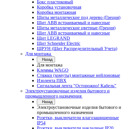
Бокс пластиковый
Коробка установочная
Коробка монтажная
Щиты металлические под дерево (Греция)
Щит ABB встраиваемый и навесные
Щиты металлические цветные (Греция)
Щит ABB встраиваемый и навесные
Щит LEGRAND
Щит Schneider Electric
ЩРУН (Щит Распределительный Учета)
Для монтажа
Назад
Для монтажа
Клеммы WAGO
Стяжки (хомуты) монтажные нейлоновые
Изолента ПВХ
Сигнальная лента "Осторожно! Кабель"
Электроустановочные изделия бытового и
промышленного назначения
Назад
Электроустановочные изделия бытового и
промышленного назначения
Розетки, выключатели влагозащищенные
IP54
Розетки, выключатели накладные IP20