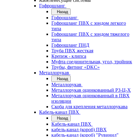
Кабеленесущие системы
Гофрошланг
Назад
Гофрошланг
Гофрошланг ПВХ с зондом легкого
типа
Гофрошланг ПВХ с зондом тяжелого
типа
Гофрошланг ПНД
Труба ПВХ жесткая
Крепеж - клипса
Муфта соединительная, угол, тройник
Трубы, фитинг «DKC»
Металлорукав
Назад
Металлорукав
Металлорукав оцинкованный РЗ-Ц-Х
Металлорукав оцинкованный в ПВХ
изоляции
Скоба для крепления металлорукава
Кабель-канал ПВХ
Назад
Кабель-канал ПВХ
кабель-канал (короб) ПВХ
кабель-канал (короб) "Рувинил"