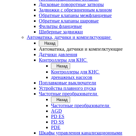
Дисковые поворотные затворы
Задвижки с обрезиненным клином
Обратные клапаны межфланцевые
Обратные клапаны шаровые
Фильтры фланцевые
Шиберные задвижки
Автоматика, датчики и компелктующие
Назад
Автоматика, датчики и компелктующие
Датчики давления
Контроллеры для КНС
Назад
Контроллеры для КНС
дренажных насосов
Поплавковые выключатели
Устройства плавного пуска
Частотные преобразователи
Назад
Частотные преобразователи
AGD
PD ES
PD SS
PDE
Шкафы управления канализационными