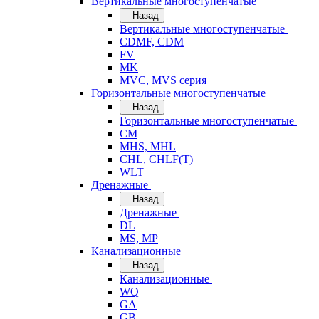
Вертикальные многоступенчатые
Назад
Вертикальные многоступенчатые
CDMF, CDM
FV
MK
MVC, MVS серия
Горизонтальные многоступенчатые
Назад
Горизонтальные многоступенчатые
CM
MHS, MHL
CHL, CHLF(T)
WLT
Дренажные
Назад
Дренажные
DL
MS, MP
Канализационные
Назад
Канализационные
WQ
GA
GB