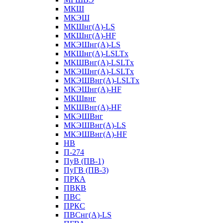
МКШ
МКЭШ
МКШнг(А)-LS
МКШнг(А)-HF
МКЭШнг(А)-LS
МКШнг(А)-LSLTx
МКШВнг(A)-LSLTx
МКЭШнг(А)-LSLTx
МКЭШВнг(A)-LSLTx
МКЭШнг(А)-HF
МКШвнг
МКШВнг(А)-HF
МКЭШВнг
МКЭШВнг(А)-LS
МКЭШВнг(А)-HF
НВ
П-274
ПуВ (ПВ-1)
ПуГВ (ПВ-3)
ПРКА
ПВКВ
ПВС
ПРКС
ПВСнг(А)-LS