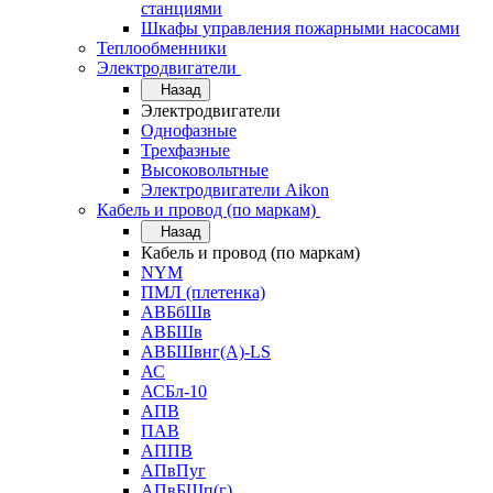
станциями
Шкафы управления пожарными насосами
Теплообменники
Электродвигатели
Назад
Электродвигатели
Однофазные
Трехфазные
Высоковольтные
Электродвигатели Aikon
Кабель и провод (по маркам)
Назад
Кабель и провод (по маркам)
NYM
ПМЛ (плетенка)
АВБбШв
АВБШв
АВБШвнг(А)-LS
АС
АСБл-10
АПВ
ПАВ
АППВ
АПвПуг
АПвБШп(г)