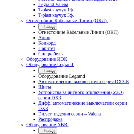
Legrand Valena
T-plast каучук 1ф.
T-plast каучук 3ф.
Огнестойкие Кабельные Линии (ОКЛ)
Назад
Огнестойкие Кабельные Линии (ОКЛ)
Алюр
Конкорд
Паритет
Спецкабель
Оборудование ИЭК
Оборудование Legrand
Назад
Оборудование Legrand
Автоматические выключатели серия DX3-E
Щиты
Устройства защитного отключения (УЗО)
серии DX3
Дифф. автоматические выключатели серии
DX3
Эл.уст. изделия серии – Valena
Распродажа
Оборудование АВВ
Назад