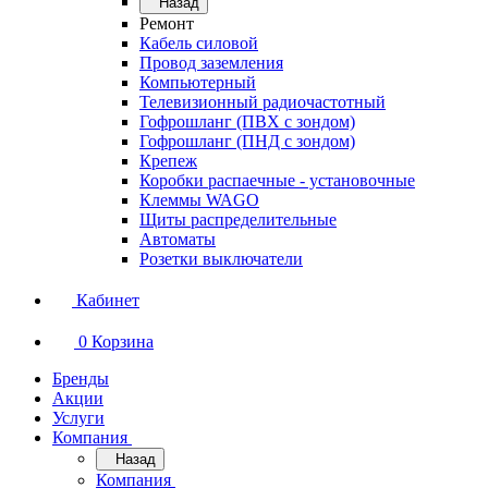
Назад
Ремонт
Кабель силовой
Провод заземления
Компьютерный
Телевизионный радиочастотный
Гофрошланг (ПВХ с зондом)
Гофрошланг (ПНД с зондом)
Крепеж
Коробки распаечные - установочные
Клеммы WAGO
Щиты распределительные
Автоматы
Розетки выключатели
Кабинет
0
Корзина
Бренды
Акции
Услуги
Компания
Назад
Компания