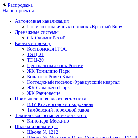
Распродажа
Наши проекты
Автономная канализация
Полигон токсичных отходов «Красный Бор»
Дренажные системы
СК Олимпийский
Кабель и провод
Костромская ГРЭС
ТЭЦ-21
ТЭЦ-20
Центральный банк России
ЖК Томилино Парк
Конаково Ривер Клаб
Коттеджный поселок Французский квартал
ЖК Саларьево Парк
ЖК Равновесие
Промышленная насосная техника
ВЗУ Красногорский водоканал
Тамбовский пороховой завод
Техническое оснащение объектов
Кинопарк Москино
Школы и больницы
Школа № 1212
Школа № 236 имени Героя Советского Союза Г.И. 