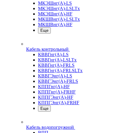
МКЭШнг(А)-LS
МКЭШнг(А)-LSLTx
МКЭШнг(А)-HF
МКШВнг(A)-LSLTx
МКШВнг(А)-HF
Еще
Кабель контрольный
КВВГнг(А)-LS
КВВГнг(А)-LSLTx
КВВГнг(А)-FRLS
КВВГнг(А)-FRLSLTx
КВВГЭнг(А)-LS
КВВГЭнг(А)-FRLS
КППГнг(А)-HF
КППГнг(А)-FRHF
КППГЭнг(А)-HF
КППГЭнг(А)-FRHF
Еще
Кабель водопогружной
ВПП