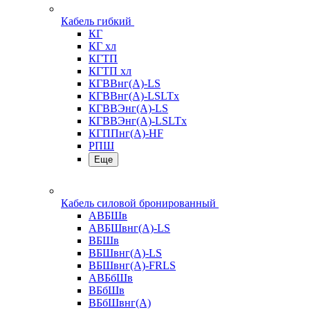
Кабель гибкий
КГ
КГ хл
КГТП
КГТП хл
КГВВнг(А)-LS
КГВВнг(А)-LSLTx
КГВВЭнг(А)-LS
КГВВЭнг(А)-LSLTx
КГППнг(А)-HF
РПШ
Еще
Кабель силовой бронированный
АВБШв
АВБШвнг(А)-LS
ВБШв
ВБШвнг(А)-LS
ВБШвнг(А)-FRLS
АВБбШв
ВБбШв
ВБбШвнг(А)