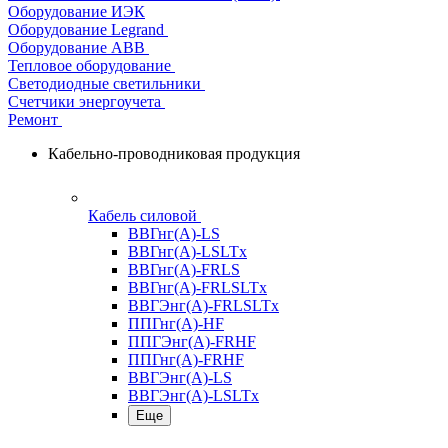
Оборудование ИЭК
Оборудование Legrand
Оборудование АВВ
Тепловое оборудование
Светодиодные светильники
Счетчики энергоучета
Ремонт
Кабельно-проводниковая продукция
Кабель силовой
ВВГнг(А)-LS
ВВГнг(А)-LSLTx
ВВГнг(А)-FRLS
ВВГнг(А)-FRLSLTx
ВВГЭнг(А)-FRLSLTx
ППГнг(А)-HF
ППГЭнг(А)-FRHF
ППГнг(А)-FRHF
ВВГЭнг(А)-LS
ВВГЭнг(А)-LSLTx
Еще