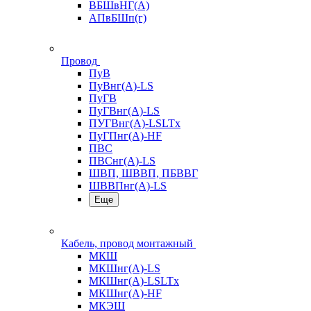
ВБШвНГ(А)
АПвБШп(г)
Провод
ПуВ
ПуВнг(А)-LS
ПуГВ
ПуГВнг(А)-LS
ПУГВнг(А)-LSLTx
ПуГПнг(А)-HF
ПВС
ПВСнг(А)-LS
ШВП, ШВВП, ПБВВГ
ШВВПнг(А)-LS
Еще
Кабель, провод монтажный
МКШ
МКШнг(А)-LS
МКШнг(А)-LSLTx
МКШнг(А)-HF
МКЭШ