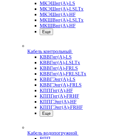
МКЭШнг(А)-LS
МКЭШнг(А)-LSLTx
МКЭШнг(А)-HF
МКШВнг(A)-LSLTx
МКШВнг(А)-HF
Еще
Кабель контрольный
КВВГнг(А)-LS
КВВГнг(А)-LSLTx
КВВГнг(А)-FRLS
КВВГнг(А)-FRLSLTx
КВВГЭнг(А)-LS
КВВГЭнг(А)-FRLS
КППГнг(А)-HF
КППГнг(А)-FRHF
КППГЭнг(А)-HF
КППГЭнг(А)-FRHF
Еще
Кабель водопогружной
ВПП