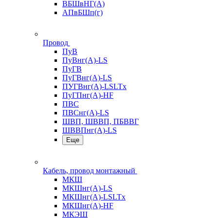
ВБШвНГ(А)
АПвБШп(г)
Провод
ПуВ
ПуВнг(А)-LS
ПуГВ
ПуГВнг(А)-LS
ПУГВнг(А)-LSLTx
ПуГПнг(А)-HF
ПВС
ПВСнг(А)-LS
ШВП, ШВВП, ПБВВГ
ШВВПнг(А)-LS
Еще
Кабель, провод монтажный
МКШ
МКШнг(А)-LS
МКШнг(А)-LSLTx
МКШнг(А)-HF
МКЭШ