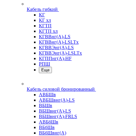
Кабель гибкий
КГ
КГ хл
КГТП
КГТП хл
КГВВнг(А)-LS
КГВВнг(А)-LSLTx
КГВВЭнг(А)-LS
КГВВЭнг(А)-LSLTx
КГППнг(А)-HF
РПШ
Еще
Кабель силовой бронированный
АВБШв
АВБШвнг(А)-LS
ВБШв
ВБШвнг(А)-LS
ВБШвнг(А)-FRLS
АВБбШв
ВБбШв
ВБбШвнг(А)