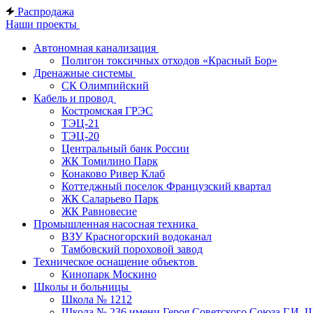
Распродажа
Наши проекты
Автономная канализация
Полигон токсичных отходов «Красный Бор»
Дренажные системы
СК Олимпийский
Кабель и провод
Костромская ГРЭС
ТЭЦ-21
ТЭЦ-20
Центральный банк России
ЖК Томилино Парк
Конаково Ривер Клаб
Коттеджный поселок Французский квартал
ЖК Саларьево Парк
ЖК Равновесие
Промышленная насосная техника
ВЗУ Красногорский водоканал
Тамбовский пороховой завод
Техническое оснащение объектов
Кинопарк Москино
Школы и больницы
Школа № 1212
Школа № 236 имени Героя Советского Союза Г.И. 