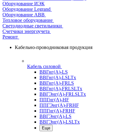
Оборудование ИЭК
Оборудование Legrand
Оборудование АВВ
Тепловое оборудование
Светодиодные светильники
Счетчики энергоучета
Ремонт
Кабельно-проводниковая продукция
Кабель силовой
ВВГнг(А)-LS
ВВГнг(А)-LSLTx
ВВГнг(А)-FRLS
ВВГнг(А)-FRLSLTx
ВВГЭнг(А)-FRLSLTx
ППГнг(А)-HF
ППГЭнг(А)-FRHF
ППГнг(А)-FRHF
ВВГЭнг(А)-LS
ВВГЭнг(А)-LSLTx
Еще