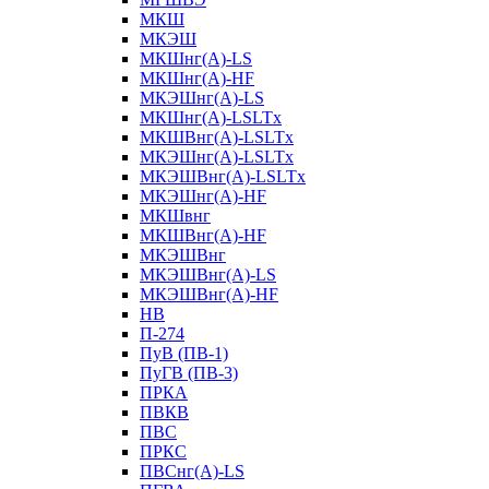
МКШ
МКЭШ
МКШнг(А)-LS
МКШнг(А)-HF
МКЭШнг(А)-LS
МКШнг(А)-LSLTx
МКШВнг(A)-LSLTx
МКЭШнг(А)-LSLTx
МКЭШВнг(A)-LSLTx
МКЭШнг(А)-HF
МКШвнг
МКШВнг(А)-HF
МКЭШВнг
МКЭШВнг(А)-LS
МКЭШВнг(А)-HF
НВ
П-274
ПуВ (ПВ-1)
ПуГВ (ПВ-3)
ПРКА
ПВКВ
ПВС
ПРКС
ПВСнг(А)-LS