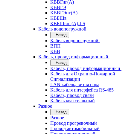
КВВГнг(А)
КВВГЭ
КВВГЭнг(А)
КВБШв
КВБШвнг(А)-LS
Кабель водопогружной
Назад
Кабель водопогружной
ВПП
КВВ
Кабель, провод информационный
Назад
Кабель, провод информационный
Кабель для Охранно-Пожарной
Сигнализации
LAN кабель, витая пара
Кабель для интерфейса RS-485
Кабель, провод связи
Кабель коаксиальный
Разное
Назад
Разное
Провод прогревочный
Провод автомобильный
Провод авиационный