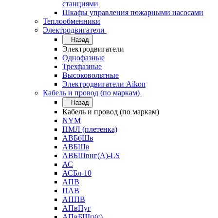
станциями
Шкафы управления пожарными насосами
Теплообменники
Электродвигатели
Назад
Электродвигатели
Однофазные
Трехфазные
Высоковольтные
Электродвигатели Aikon
Кабель и провод (по маркам)
Назад
Кабель и провод (по маркам)
NYM
ПМЛ (плетенка)
АВБбШв
АВБШв
АВБШвнг(А)-LS
АС
АСБл-10
АПВ
ПАВ
АППВ
АПвПуг
АПвБШп(г)