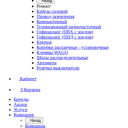
Назад
Ремонт
Кабель силовой
Провод заземления
Компьютерный
Телевизионный радиочастотный
Гофрошланг (ПВХ с зондом)
Гофрошланг (ПНД с зондом)
Крепеж
Коробки распаечные - установочные
Клеммы WAGO
Щиты распределительные
Автоматы
Розетки выключатели
Кабинет
0
Корзина
Бренды
Акции
Услуги
Компания
Назад
Компания