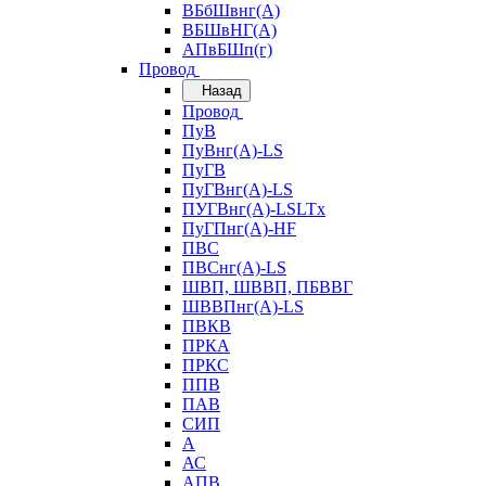
ВБбШвнг(А)
ВБШвНГ(А)
АПвБШп(г)
Провод
Назад
Провод
ПуВ
ПуВнг(А)-LS
ПуГВ
ПуГВнг(А)-LS
ПУГВнг(А)-LSLTx
ПуГПнг(А)-HF
ПВС
ПВСнг(А)-LS
ШВП, ШВВП, ПБВВГ
ШВВПнг(А)-LS
ПВКВ
ПРКА
ПРКС
ППВ
ПАВ
СИП
А
АС
АПВ