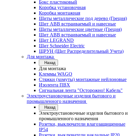
Бокс пластиковый
Коробка установочная
Коробка монтажная
Щиты металлические под дерево (Греция)
Щит ABB встраиваемый и навесные
Щиты металлические цветные (Греция)
Щит ABB встраиваемый и навесные
Щит LEGRAND
Щит Schneider Electric
ЩРУН (Щит Распределительный Учета)
Для монтажа
Назад
Для монтажа
Клеммы WAGO
Стяжки (хомуты) монтажные нейлоновые
Изолента ПВХ
Сигнальная лента "Осторожно! Кабель"
Электроустановочные изделия бытового и
промышленного назначения
Назад
Электроустановочные изделия бытового и
промышленного назначения
Розетки, выключатели влагозащищенные
IP54
Розетки, выключатели накладные IP20