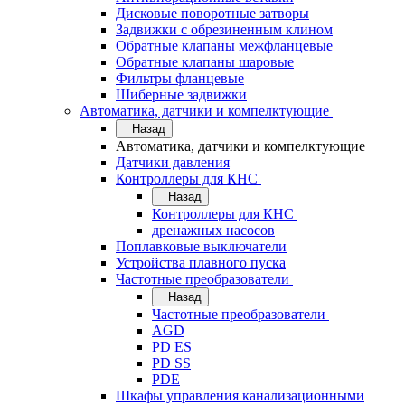
Дисковые поворотные затворы
Задвижки с обрезиненным клином
Обратные клапаны межфланцевые
Обратные клапаны шаровые
Фильтры фланцевые
Шиберные задвижки
Автоматика, датчики и компелктующие
Назад
Автоматика, датчики и компелктующие
Датчики давления
Контроллеры для КНС
Назад
Контроллеры для КНС
дренажных насосов
Поплавковые выключатели
Устройства плавного пуска
Частотные преобразователи
Назад
Частотные преобразователи
AGD
PD ES
PD SS
PDE
Шкафы управления канализационными