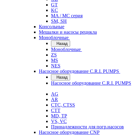
GT
KC
MA / MC серия
SM, SH
Консольные
Мешалки и насосы рецикла
Моноблочные
Назад
Моноблочные
ZS
MS
NES
Насосное оборудование C.R.I. PUMPS
Назад
Насосное оборудование C.R.I. PUMPS
AG
AR
CTC, CTSS
CTT
MD, TP
VS, VC
Принадлежности для погр.насосов
Насосное оборудование CNP