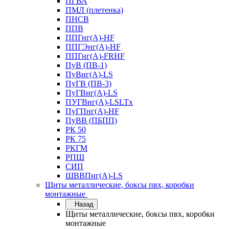
ПГВА
ПМЛ (плетенка)
ПНСВ
ППВ
ППГнг(А)-HF
ППГЭнг(А)-HF
ППГнг(А)-FRHF
ПуВ (ПВ-1)
ПуВнг(А)-LS
ПуГВ (ПВ-3)
ПуГВнг(А)-LS
ПУГВнг(А)-LSLTx
ПуГПнг(А)-HF
ПуВВ (ПБПП)
РК 50
РК 75
РКГМ
РПШ
СИП
ШВВПнг(А)-LS
Щиты металлические, боксы пвх, коробки
монтажные
Назад
Щиты металлические, боксы пвх, коробки
монтажные