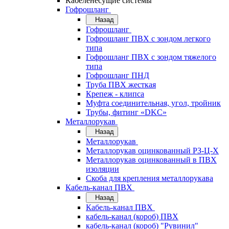
Кабеленесущие системы
Гофрошланг
Назад
Гофрошланг
Гофрошланг ПВХ с зондом легкого
типа
Гофрошланг ПВХ с зондом тяжелого
типа
Гофрошланг ПНД
Труба ПВХ жесткая
Крепеж - клипса
Муфта соединительная, угол, тройник
Трубы, фитинг «DKC»
Металлорукав
Назад
Металлорукав
Металлорукав оцинкованный РЗ-Ц-Х
Металлорукав оцинкованный в ПВХ
изоляции
Скоба для крепления металлорукава
Кабель-канал ПВХ
Назад
Кабель-канал ПВХ
кабель-канал (короб) ПВХ
кабель-канал (короб) "Рувинил"