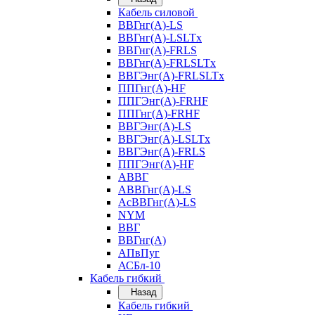
Кабель силовой
ВВГнг(А)-LS
ВВГнг(А)-LSLTx
ВВГнг(А)-FRLS
ВВГнг(А)-FRLSLTx
ВВГЭнг(А)-FRLSLTx
ППГнг(А)-HF
ППГЭнг(А)-FRHF
ППГнг(А)-FRHF
ВВГЭнг(А)-LS
ВВГЭнг(А)-LSLTx
ВВГЭнг(А)-FRLS
ППГЭнг(А)-HF
АВВГ
АВВГнг(А)-LS
АсВВГнг(А)-LS
NYM
ВВГ
ВВГнг(А)
АПвПуг
АСБл-10
Кабель гибкий
Назад
Кабель гибкий