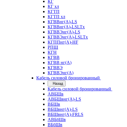
КГ
КГ хл
КГТП
КГТП хл
КГВВнг(А)-LS
КГВВнг(А)-LSLTx
КГВВЭнг(А)-LS
КГВВЭнг(А)-LSLTx
КГППнг(А)-HF
РПШ
КГН
КГВВ
КГВВ нг(А)
КГВВЭ
КГВВЭнг(А)
Кабель силовой бронированный
Назад
Кабель силовой бронированный
АВБШв
АВБШвнг(А)-LS
ВБШв
ВБШвнг(А)-LS
ВБШвнг(А)-FRLS
АВБбШв
ВБбШв