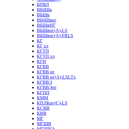
БПВЛ
ВБбШв
ВБШв
ВБбШвнг
ВБШвНГ
ВБШвнг(А)-LS
ВБШвнг(А)-FRLS
КГ
КГ хл
КГТП
КГТП хл
КГН
КГВВ
КГВВ нг
КГВВ нг(А)-LSLTx
КГВВЭ
КГВВЭнг
КГПП
КММ
КПЛКнг(C)-LS
КСВВ
КВВ
МГ
МГШВ
МГШВЭ