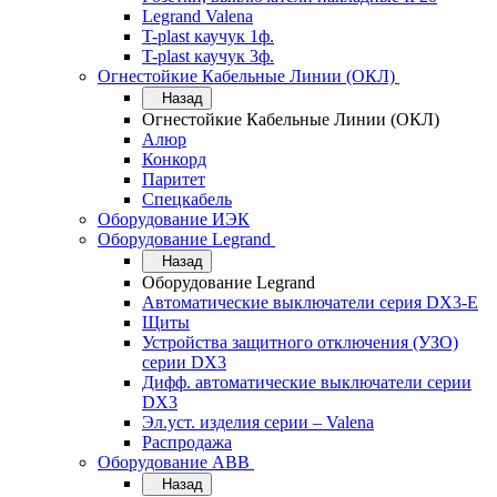
Legrand Valena
T-plast каучук 1ф.
T-plast каучук 3ф.
Огнестойкие Кабельные Линии (ОКЛ)
Назад
Огнестойкие Кабельные Линии (ОКЛ)
Алюр
Конкорд
Паритет
Спецкабель
Оборудование ИЭК
Оборудование Legrand
Назад
Оборудование Legrand
Автоматические выключатели серия DX3-E
Щиты
Устройства защитного отключения (УЗО)
серии DX3
Дифф. автоматические выключатели серии
DX3
Эл.уст. изделия серии – Valena
Распродажа
Оборудование АВВ
Назад