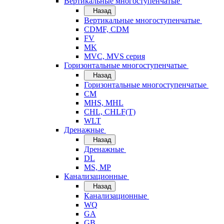
Вертикальные многоступенчатые
Назад
Вертикальные многоступенчатые
CDMF, CDM
FV
MK
MVC, MVS серия
Горизонтальные многоступенчатые
Назад
Горизонтальные многоступенчатые
CM
MHS, MHL
CHL, CHLF(T)
WLT
Дренажные
Назад
Дренажные
DL
MS, MP
Канализационные
Назад
Канализационные
WQ
GA
GB