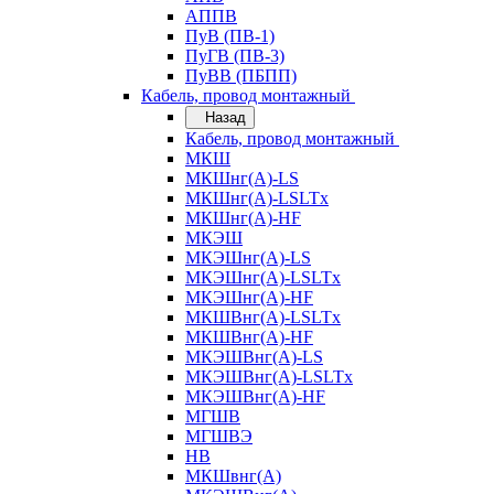
АППВ
ПуВ (ПВ-1)
ПуГВ (ПВ-3)
ПуВВ (ПБПП)
Кабель, провод монтажный
Назад
Кабель, провод монтажный
МКШ
МКШнг(А)-LS
МКШнг(А)-LSLTx
МКШнг(А)-HF
МКЭШ
МКЭШнг(А)-LS
МКЭШнг(А)-LSLTx
МКЭШнг(А)-HF
МКШВнг(A)-LSLTx
МКШВнг(А)-HF
МКЭШВнг(А)-LS
МКЭШВнг(A)-LSLTx
МКЭШВнг(А)-HF
МГШВ
МГШВЭ
НВ
МКШвнг(А)