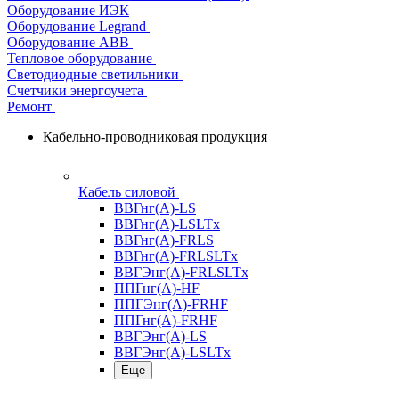
Оборудование ИЭК
Оборудование Legrand
Оборудование АВВ
Тепловое оборудование
Светодиодные светильники
Счетчики энергоучета
Ремонт
Кабельно-проводниковая продукция
Кабель силовой
ВВГнг(А)-LS
ВВГнг(А)-LSLTx
ВВГнг(А)-FRLS
ВВГнг(А)-FRLSLTx
ВВГЭнг(А)-FRLSLTx
ППГнг(А)-HF
ППГЭнг(А)-FRHF
ППГнг(А)-FRHF
ВВГЭнг(А)-LS
ВВГЭнг(А)-LSLTx
Еще