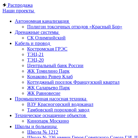
Распродажа
Наши проекты
Автономная канализация
Полигон токсичных отходов «Красный Бор»
Дренажные системы
СК Олимпийский
Кабель и провод
Костромская ГРЭС
ТЭЦ-21
ТЭЦ-20
Центральный банк России
ЖК Томилино Парк
Конаково Ривер Клаб
Коттеджный поселок Французский квартал
ЖК Саларьево Парк
ЖК Равновесие
Промышленная насосная техника
ВЗУ Красногорский водоканал
Тамбовский пороховой завод
Техническое оснащение объектов
Кинопарк Москино
Школы и больницы
Школа № 1212
Школа № 236 имени Героя Советского Союза Г.И. 