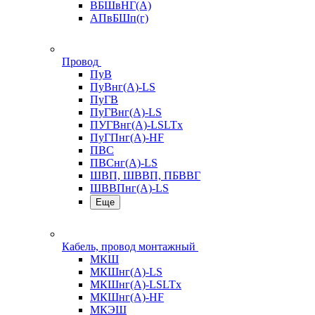
ВБШвНГ(А)
АПвБШп(г)
Провод
ПуВ
ПуВнг(А)-LS
ПуГВ
ПуГВнг(А)-LS
ПУГВнг(А)-LSLTx
ПуГПнг(А)-HF
ПВС
ПВСнг(А)-LS
ШВП, ШВВП, ПБВВГ
ШВВПнг(А)-LS
Еще
Кабель, провод монтажный
МКШ
МКШнг(А)-LS
МКШнг(А)-LSLTx
МКШнг(А)-HF
МКЭШ