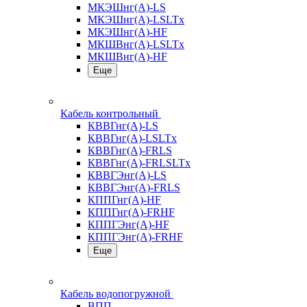
МКЭШнг(А)-LS
МКЭШнг(А)-LSLTx
МКЭШнг(А)-HF
МКШВнг(A)-LSLTx
МКШВнг(А)-HF
Еще
Кабель контрольный
КВВГнг(А)-LS
КВВГнг(А)-LSLTx
КВВГнг(А)-FRLS
КВВГнг(А)-FRLSLTx
КВВГЭнг(А)-LS
КВВГЭнг(А)-FRLS
КППГнг(А)-HF
КППГнг(А)-FRHF
КППГЭнг(А)-HF
КППГЭнг(А)-FRHF
Еще
Кабель водопогружной
ВПП