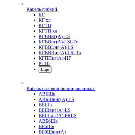
Кабель гибкий
КГ
КГ хл
КГТП
КГТП хл
КГВВнг(А)-LS
КГВВнг(А)-LSLTx
КГВВЭнг(А)-LS
КГВВЭнг(А)-LSLTx
КГППнг(А)-HF
РПШ
Еще
Кабель силовой бронированный
АВБШв
АВБШвнг(А)-LS
ВБШв
ВБШвнг(А)-LS
ВБШвнг(А)-FRLS
АВБбШв
ВБбШв
ВБбШвнг(А)