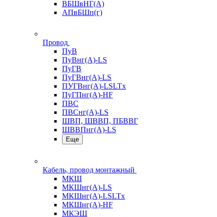
ВБШвНГ(А)
АПвБШп(г)
Провод
ПуВ
ПуВнг(А)-LS
ПуГВ
ПуГВнг(А)-LS
ПУГВнг(А)-LSLTx
ПуГПнг(А)-HF
ПВС
ПВСнг(А)-LS
ШВП, ШВВП, ПБВВГ
ШВВПнг(А)-LS
Еще
Кабель, провод монтажный
МКШ
МКШнг(А)-LS
МКШнг(А)-LSLTx
МКШнг(А)-HF
МКЭШ