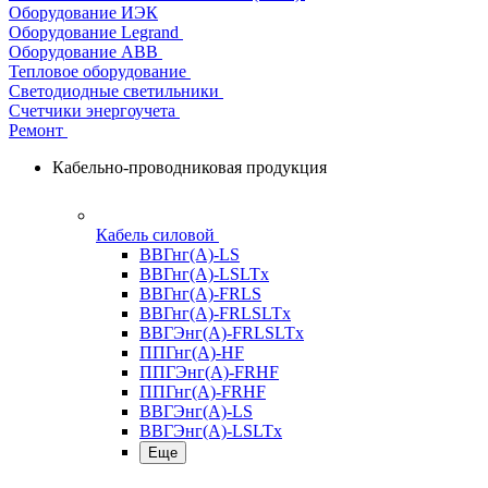
Оборудование ИЭК
Оборудование Legrand
Оборудование АВВ
Тепловое оборудование
Светодиодные светильники
Счетчики энергоучета
Ремонт
Кабельно-проводниковая продукция
Кабель силовой
ВВГнг(А)-LS
ВВГнг(А)-LSLTx
ВВГнг(А)-FRLS
ВВГнг(А)-FRLSLTx
ВВГЭнг(А)-FRLSLTx
ППГнг(А)-HF
ППГЭнг(А)-FRHF
ППГнг(А)-FRHF
ВВГЭнг(А)-LS
ВВГЭнг(А)-LSLTx
Еще