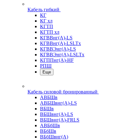
Кабель гибкий
КГ
КГ хл
КГТП
КГТП хл
КГВВнг(А)-LS
КГВВнг(А)-LSLTx
КГВВЭнг(А)-LS
КГВВЭнг(А)-LSLTx
КГППнг(А)-HF
РПШ
Еще
Кабель силовой бронированный
АВБШв
АВБШвнг(А)-LS
ВБШв
ВБШвнг(А)-LS
ВБШвнг(А)-FRLS
АВБбШв
ВБбШв
ВБбШвнг(А)