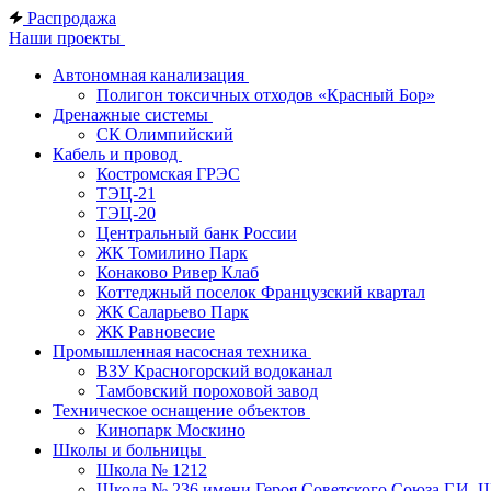
Распродажа
Наши проекты
Автономная канализация
Полигон токсичных отходов «Красный Бор»
Дренажные системы
СК Олимпийский
Кабель и провод
Костромская ГРЭС
ТЭЦ-21
ТЭЦ-20
Центральный банк России
ЖК Томилино Парк
Конаково Ривер Клаб
Коттеджный поселок Французский квартал
ЖК Саларьево Парк
ЖК Равновесие
Промышленная насосная техника
ВЗУ Красногорский водоканал
Тамбовский пороховой завод
Техническое оснащение объектов
Кинопарк Москино
Школы и больницы
Школа № 1212
Школа № 236 имени Героя Советского Союза Г.И. 