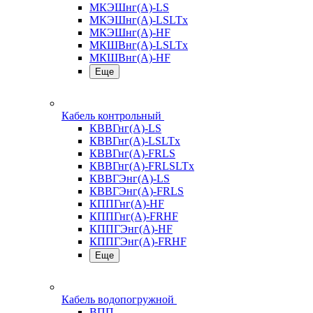
МКЭШнг(А)-LS
МКЭШнг(А)-LSLTx
МКЭШнг(А)-HF
МКШВнг(A)-LSLTx
МКШВнг(А)-HF
Еще
Кабель контрольный
КВВГнг(А)-LS
КВВГнг(А)-LSLTx
КВВГнг(А)-FRLS
КВВГнг(А)-FRLSLTx
КВВГЭнг(А)-LS
КВВГЭнг(А)-FRLS
КППГнг(А)-HF
КППГнг(А)-FRHF
КППГЭнг(А)-HF
КППГЭнг(А)-FRHF
Еще
Кабель водопогружной
ВПП