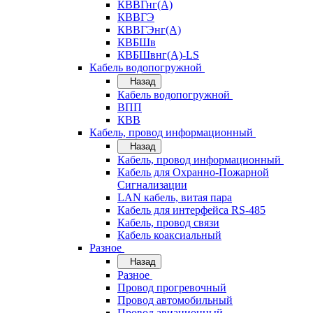
КВВГнг(А)
КВВГЭ
КВВГЭнг(А)
КВБШв
КВБШвнг(А)-LS
Кабель водопогружной
Назад
Кабель водопогружной
ВПП
КВВ
Кабель, провод информационный
Назад
Кабель, провод информационный
Кабель для Охранно-Пожарной
Сигнализации
LAN кабель, витая пара
Кабель для интерфейса RS-485
Кабель, провод связи
Кабель коаксиальный
Разное
Назад
Разное
Провод прогревочный
Провод автомобильный
Провод авиационный