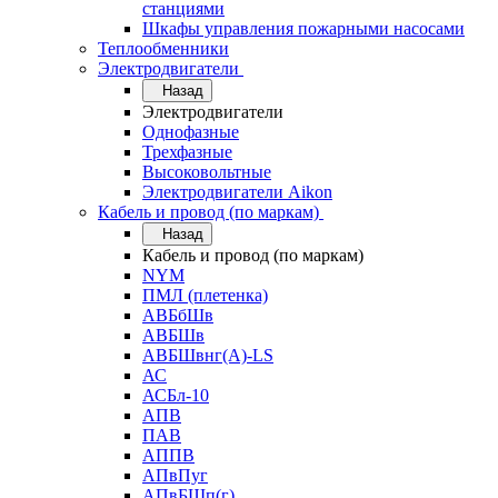
станциями
Шкафы управления пожарными насосами
Теплообменники
Электродвигатели
Назад
Электродвигатели
Однофазные
Трехфазные
Высоковольтные
Электродвигатели Aikon
Кабель и провод (по маркам)
Назад
Кабель и провод (по маркам)
NYM
ПМЛ (плетенка)
АВБбШв
АВБШв
АВБШвнг(А)-LS
АС
АСБл-10
АПВ
ПАВ
АППВ
АПвПуг
АПвБШп(г)