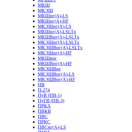
МКШ
МКЭШ
МКШнг(А)-LS
МКШнг(А)-HF
МКЭШнг(А)-LS
МКШнг(А)-LSLTx
МКШВнг(A)-LSLTx
МКЭШнг(А)-LSLTx
МКЭШВнг(A)-LSLTx
МКЭШнг(А)-HF
МКШвнг
МКШВнг(А)-HF
МКЭШВнг
МКЭШВнг(А)-LS
МКЭШВнг(А)-HF
НВ
П-274
ПуВ (ПВ-1)
ПуГВ (ПВ-3)
ПРКА
ПВКВ
ПВС
ПРКС
ПВСнг(А)-LS