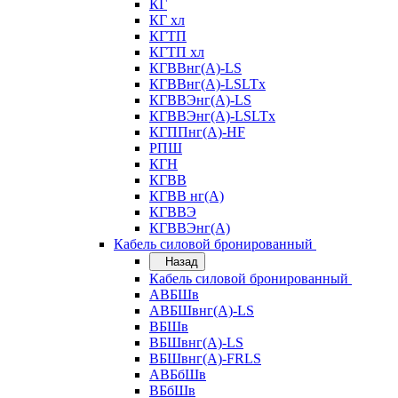
КГ
КГ хл
КГТП
КГТП хл
КГВВнг(А)-LS
КГВВнг(А)-LSLTx
КГВВЭнг(А)-LS
КГВВЭнг(А)-LSLTx
КГППнг(А)-HF
РПШ
КГН
КГВВ
КГВВ нг(А)
КГВВЭ
КГВВЭнг(А)
Кабель силовой бронированный
Назад
Кабель силовой бронированный
АВБШв
АВБШвнг(А)-LS
ВБШв
ВБШвнг(А)-LS
ВБШвнг(А)-FRLS
АВБбШв
ВБбШв