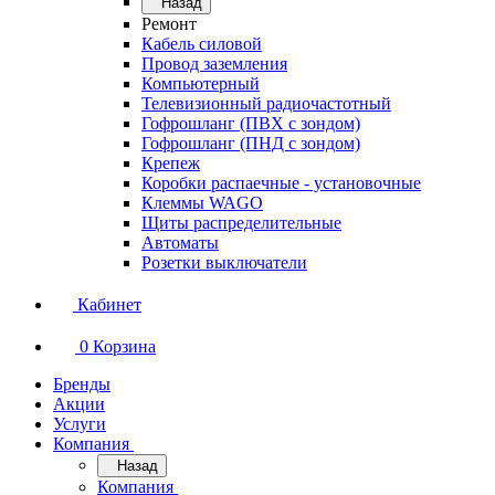
Назад
Ремонт
Кабель силовой
Провод заземления
Компьютерный
Телевизионный радиочастотный
Гофрошланг (ПВХ с зондом)
Гофрошланг (ПНД с зондом)
Крепеж
Коробки распаечные - установочные
Клеммы WAGO
Щиты распределительные
Автоматы
Розетки выключатели
Кабинет
0
Корзина
Бренды
Акции
Услуги
Компания
Назад
Компания