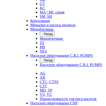
GT
KC
MA / MC серия
SM, SH
Консольные
Мешалки и насосы рецикла
Моноблочные
Назад
Моноблочные
ZS
MS
NES
Насосное оборудование C.R.I. PUMPS
Назад
Насосное оборудование C.R.I. PUMPS
AG
AR
CTC, CTSS
CTT
MD, TP
VS, VC
Принадлежности для погр.насосов
Насосное оборудование CNP