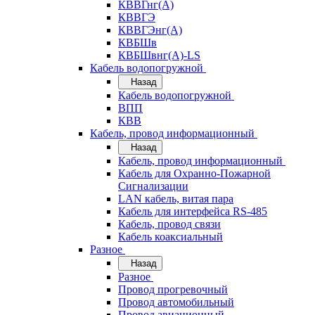
КВВГнг(А)
КВВГЭ
КВВГЭнг(А)
КВБШв
КВБШвнг(А)-LS
Кабель водопогружной
Назад
Кабель водопогружной
ВПП
КВВ
Кабель, провод информационный
Назад
Кабель, провод информационный
Кабель для Охранно-Пожарной
Сигнализации
LAN кабель, витая пара
Кабель для интерфейса RS-485
Кабель, провод связи
Кабель коаксиальный
Разное
Назад
Разное
Провод прогревочный
Провод автомобильный
Провод авиационный