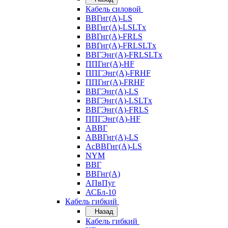
Кабель силовой
ВВГнг(А)-LS
ВВГнг(А)-LSLTx
ВВГнг(А)-FRLS
ВВГнг(А)-FRLSLTx
ВВГЭнг(А)-FRLSLTx
ППГнг(А)-HF
ППГЭнг(А)-FRHF
ППГнг(А)-FRHF
ВВГЭнг(А)-LS
ВВГЭнг(А)-LSLTx
ВВГЭнг(А)-FRLS
ППГЭнг(А)-HF
АВВГ
АВВГнг(А)-LS
АсВВГнг(А)-LS
NYM
ВВГ
ВВГнг(А)
АПвПуг
АСБл-10
Кабель гибкий
Назад
Кабель гибкий