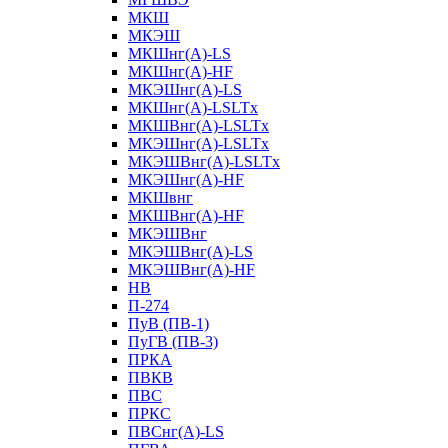
МКШ
МКЭШ
МКШнг(А)-LS
МКШнг(А)-HF
МКЭШнг(А)-LS
МКШнг(А)-LSLTx
МКШВнг(A)-LSLTx
МКЭШнг(А)-LSLTx
МКЭШВнг(A)-LSLTx
МКЭШнг(А)-HF
МКШвнг
МКШВнг(А)-HF
МКЭШВнг
МКЭШВнг(А)-LS
МКЭШВнг(А)-HF
НВ
П-274
ПуВ (ПВ-1)
ПуГВ (ПВ-3)
ПРКА
ПВКВ
ПВС
ПРКС
ПВСнг(А)-LS