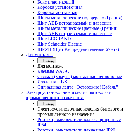
Бокс пластиковый
Коробка установочная
Коробка монтажная
Щиты металлические под дерево (Греция)
Щит ABB встраиваемый и навесные
Щиты металлические цветные (Греция)
Щит ABB встраиваемый и навесные
Щит LEGRAND
Щит Schneider Electric
ЩРУН (Щит Распределительный Учета)
Для монтажа
Назад
Для монтажа
Клеммы WAGO
Стяжки (хомуты) монтажные нейлоновые
Изолента ПВХ
Сигнальная лента "Осторожно! Кабель"
Электроустановочные изделия бытового и
промышленного назначения
Назад
Электроустановочные изделия бытового и
промышленного назначения
Розетки, выключатели влагозащищенные
IP54
Розетки, выключатели накладные IP20