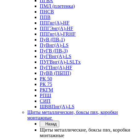
ПГВА
ПМЛ (плетенка)
ПНСВ
ППВ
ППГнг(А)-HF
ППГЭнг(А)-HF
ППГнг(А)-FRHF
ПуВ (ПВ-1)
ПуВнг(А)-LS
ПуГВ (ПВ-3)
ПуГВнг(А)-LS
ПУГВнг(А)-LSLTx
ПуГПнг(А)-HF
ПуВВ (ПБПП)
РК 50
РК 75
РКГМ
РПШ
СИП
ШВВПнг(А)-LS
Щиты металлические, боксы пвх, коробки
монтажные
Назад
Щиты металлические, боксы пвх, коробки
монтажные