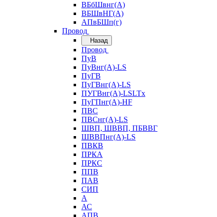
ВБбШвнг(А)
ВБШвНГ(А)
АПвБШп(г)
Провод
Назад
Провод
ПуВ
ПуВнг(А)-LS
ПуГВ
ПуГВнг(А)-LS
ПУГВнг(А)-LSLTx
ПуГПнг(А)-HF
ПВС
ПВСнг(А)-LS
ШВП, ШВВП, ПБВВГ
ШВВПнг(А)-LS
ПВКВ
ПРКА
ПРКС
ППВ
ПАВ
СИП
А
АС
АПВ