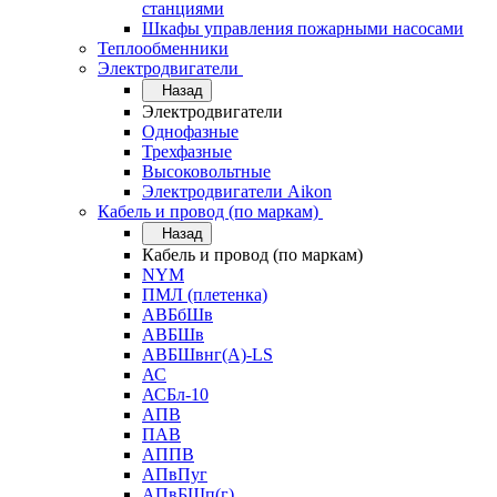
станциями
Шкафы управления пожарными насосами
Теплообменники
Электродвигатели
Назад
Электродвигатели
Однофазные
Трехфазные
Высоковольтные
Электродвигатели Aikon
Кабель и провод (по маркам)
Назад
Кабель и провод (по маркам)
NYM
ПМЛ (плетенка)
АВБбШв
АВБШв
АВБШвнг(А)-LS
АС
АСБл-10
АПВ
ПАВ
АППВ
АПвПуг
АПвБШп(г)