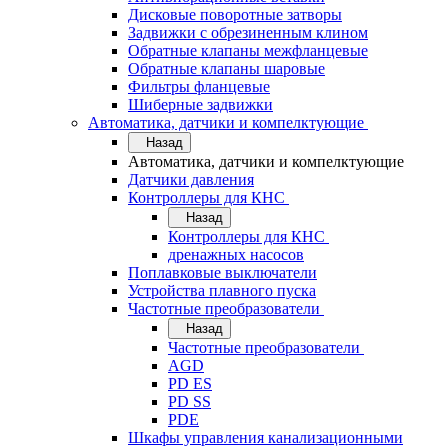
Дисковые поворотные затворы
Задвижки с обрезиненным клином
Обратные клапаны межфланцевые
Обратные клапаны шаровые
Фильтры фланцевые
Шиберные задвижки
Автоматика, датчики и компелктующие
Назад
Автоматика, датчики и компелктующие
Датчики давления
Контроллеры для КНС
Назад
Контроллеры для КНС
дренажных насосов
Поплавковые выключатели
Устройства плавного пуска
Частотные преобразователи
Назад
Частотные преобразователи
AGD
PD ES
PD SS
PDE
Шкафы управления канализационными