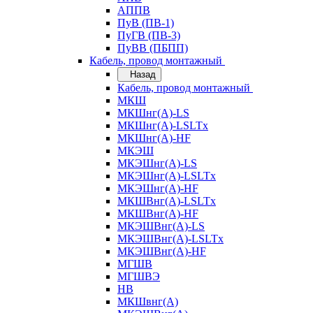
АППВ
ПуВ (ПВ-1)
ПуГВ (ПВ-3)
ПуВВ (ПБПП)
Кабель, провод монтажный
Назад
Кабель, провод монтажный
МКШ
МКШнг(А)-LS
МКШнг(А)-LSLTx
МКШнг(А)-HF
МКЭШ
МКЭШнг(А)-LS
МКЭШнг(А)-LSLTx
МКЭШнг(А)-HF
МКШВнг(A)-LSLTx
МКШВнг(А)-HF
МКЭШВнг(А)-LS
МКЭШВнг(A)-LSLTx
МКЭШВнг(А)-HF
МГШВ
МГШВЭ
НВ
МКШвнг(А)