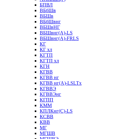
БПВЛ
ВБбШв
ВБШв
ВБбШвнг
ВБШвНГ
ВБШвнг(А)-LS
ВБШвнг(А)-FRLS
КГ
КГ хл
КГТП
КГТП хл
КГН
КГВВ
КГВВ нг
КГВВ нг(А)-LSLTx
КГВВЭ
КГВВЭнг
КГПП
КММ
КПЛКнг(C)-LS
КСВВ
КВВ
МГ
МГШВ
МГШВЭ