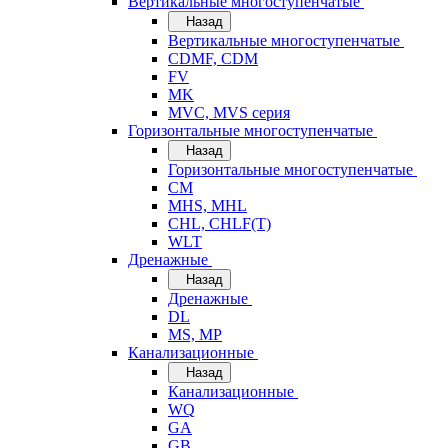
Вертикальные многоступенчатые
Назад
Вертикальные многоступенчатые
CDMF, CDM
FV
MK
MVC, MVS серия
Горизонтальные многоступенчатые
Назад
Горизонтальные многоступенчатые
CM
MHS, MHL
CHL, CHLF(T)
WLT
Дренажные
Назад
Дренажные
DL
MS, MP
Канализационные
Назад
Канализационные
WQ
GA
GB