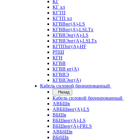
КГ
КГ хл
КГТП
КГТП хл
КГВВнг(А)-LS
КГВВнг(А)-LSLTx
КГВВЭнг(А)-LS
КГВВЭнг(А)-LSLTx
КГППнг(А)-HF
РПШ
КГН
КГВВ
КГВВ нг(А)
КГВВЭ
КГВВЭнг(А)
Кабель силовой бронированный
Назад
Кабель силовой бронированный
АВБШв
АВБШвнг(А)-LS
ВБШв
ВБШвнг(А)-LS
ВБШвнг(А)-FRLS
АВБбШв
ВБбШв