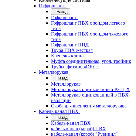
Кабеленесущие системы
Гофрошланг
Назад
Гофрошланг
Гофрошланг ПВХ с зондом легкого
типа
Гофрошланг ПВХ с зондом тяжелого
типа
Гофрошланг ПНД
Труба ПВХ жесткая
Крепеж - клипса
Муфта соединительная, угол, тройник
Трубы, фитинг «DKC»
Металлорукав
Назад
Металлорукав
Металлорукав оцинкованный РЗ-Ц-Х
Металлорукав оцинкованный в ПВХ
изоляции
Скоба для крепления металлорукава
Кабель-канал ПВХ
Назад
Кабель-канал ПВХ
кабель-канал (короб) ПВХ
кабель-канал (короб) "Рувинил"