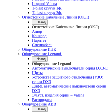
Legrand Valena
T-plast каучук 1ф.
T-plast каучук 3ф.
Огнестойкие Кабельные Линии (ОКЛ)
Назад
Огнестойкие Кабельные Линии (ОКЛ)
Алюр
Конкорд
Паритет
Спецкабель
Оборудование ИЭК
Оборудование Legrand
Назад
Оборудование Legrand
Автоматические выключатели серия DX3-E
Щиты
Устройства защитного отключения (УЗО)
серии DX3
Дифф. автоматические выключатели серии
DX3
Эл.уст. изделия серии – Valena
Распродажа
Оборудование АВВ
Назад