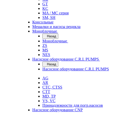
GT
KC
MA / MC серия
SM, SH
Консольные
Мешалки и насосы рецикла
Моноблочные
Назад
Моноблочные
ZS
MS
NES
Насосное оборудование C.R.I. PUMPS
Назад
Насосное оборудование C.R.I. PUMPS
AG
AR
CTC, CTSS
CTT
MD, TP
VS, VC
Принадлежности для погр.насосов
Насосное оборудование CNP