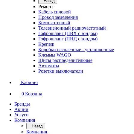
Назад
Ремонт
Кабель силовой
Провод заземления
Компьютерный
Телевизионный радиочастотный
Гофрошланг (ПВХ с зондом)
Гофрошланг (ПНД с зондом)
Крепеж
Коробки распаечные - установочные
Клеммы WAGO
Щиты распределительные
Автоматы
Розетки выключатели
Кабинет
0
Корзина
Бренды
Акции
Услуги
Компания
Назад
Компания