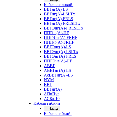
Кабель силовой
ВВГнг(А)-LS
ВВГнг(А)-LSLTx
ВВГнг(А)-FRLS
ВВГнг(А)-FRLSLTx
ВВГЭнг(А)-FRLSLTx
ППГнг(А)-HF
ППГЭнг(А)-FRHF
ППГнг(А)-FRHF
ВВГЭнг(А)-LS
ВВГЭнг(А)-LSLTx
ВВГЭнг(А)-FRLS
ППГЭнг(А)-HF
АВВГ
АВВГнг(А)-LS
АсВВГнг(А)-LS
NYM
ВВГ
ВВГнг(А)
АПвПуг
АСБл-10
Кабель гибкий
Назад
Кабель гибкий