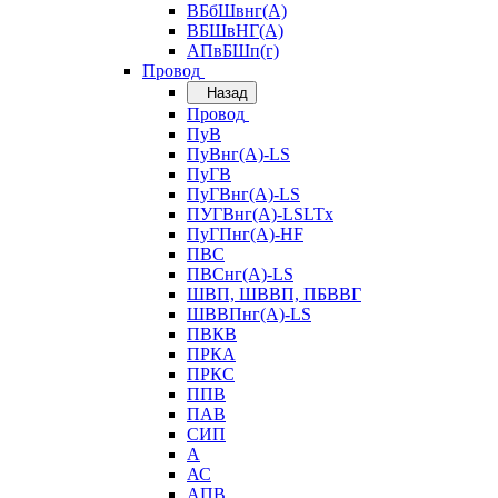
ВБбШвнг(А)
ВБШвНГ(А)
АПвБШп(г)
Провод
Назад
Провод
ПуВ
ПуВнг(А)-LS
ПуГВ
ПуГВнг(А)-LS
ПУГВнг(А)-LSLTx
ПуГПнг(А)-HF
ПВС
ПВСнг(А)-LS
ШВП, ШВВП, ПБВВГ
ШВВПнг(А)-LS
ПВКВ
ПРКА
ПРКС
ППВ
ПАВ
СИП
А
АС
АПВ