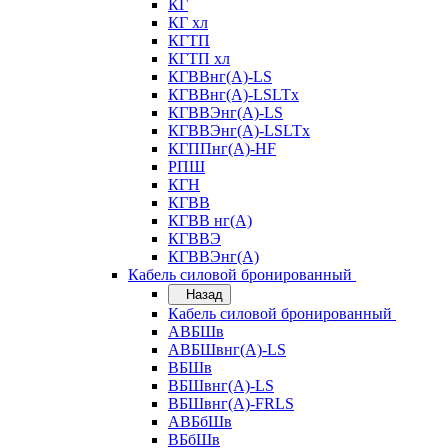
КГ
КГ хл
КГТП
КГТП хл
КГВВнг(А)-LS
КГВВнг(А)-LSLTx
КГВВЭнг(А)-LS
КГВВЭнг(А)-LSLTx
КГППнг(А)-HF
РПШ
КГН
КГВВ
КГВВ нг(А)
КГВВЭ
КГВВЭнг(А)
Кабель силовой бронированный
Назад
Кабель силовой бронированный
АВБШв
АВБШвнг(А)-LS
ВБШв
ВБШвнг(А)-LS
ВБШвнг(А)-FRLS
АВБбШв
ВБбШв