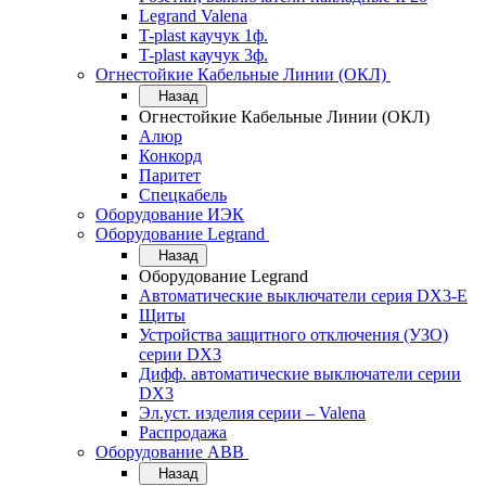
Legrand Valena
T-plast каучук 1ф.
T-plast каучук 3ф.
Огнестойкие Кабельные Линии (ОКЛ)
Назад
Огнестойкие Кабельные Линии (ОКЛ)
Алюр
Конкорд
Паритет
Спецкабель
Оборудование ИЭК
Оборудование Legrand
Назад
Оборудование Legrand
Автоматические выключатели серия DX3-E
Щиты
Устройства защитного отключения (УЗО)
серии DX3
Дифф. автоматические выключатели серии
DX3
Эл.уст. изделия серии – Valena
Распродажа
Оборудование АВВ
Назад