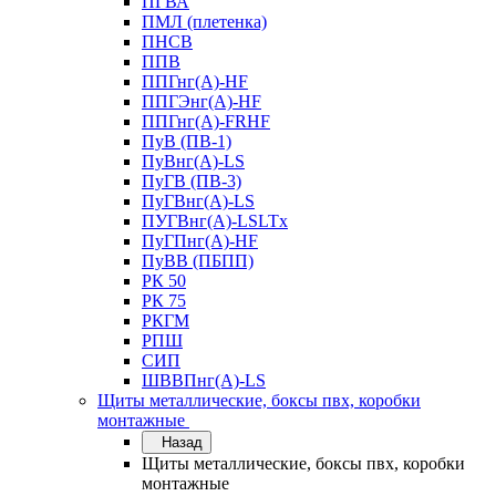
ПГВА
ПМЛ (плетенка)
ПНСВ
ППВ
ППГнг(А)-HF
ППГЭнг(А)-HF
ППГнг(А)-FRHF
ПуВ (ПВ-1)
ПуВнг(А)-LS
ПуГВ (ПВ-3)
ПуГВнг(А)-LS
ПУГВнг(А)-LSLTx
ПуГПнг(А)-HF
ПуВВ (ПБПП)
РК 50
РК 75
РКГМ
РПШ
СИП
ШВВПнг(А)-LS
Щиты металлические, боксы пвх, коробки
монтажные
Назад
Щиты металлические, боксы пвх, коробки
монтажные