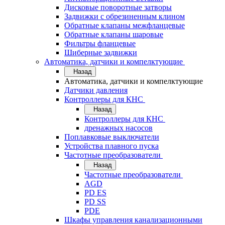
Дисковые поворотные затворы
Задвижки с обрезиненным клином
Обратные клапаны межфланцевые
Обратные клапаны шаровые
Фильтры фланцевые
Шиберные задвижки
Автоматика, датчики и компелктующие
Назад
Автоматика, датчики и компелктующие
Датчики давления
Контроллеры для КНС
Назад
Контроллеры для КНС
дренажных насосов
Поплавковые выключатели
Устройства плавного пуска
Частотные преобразователи
Назад
Частотные преобразователи
AGD
PD ES
PD SS
PDE
Шкафы управления канализационными