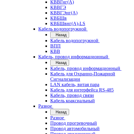
КВВГнг(А)
КВВГЭ
КВВГЭнг(А)
КВБШв
КВБШвнг(А)-LS
Кабель водопогружной
Назад
Кабель водопогружной
ВПП
КВВ
Кабель, провод информационный
Назад
Кабель, провод информационный
Кабель для Охранно-Пожарной
Сигнализации
LAN кабель, витая пара
Кабель для интерфейса RS-485
Кабель, провод связи
Кабель коаксиальный
Разное
Назад
Разное
Провод прогревочный
Провод автомобильный
Провод авиационный