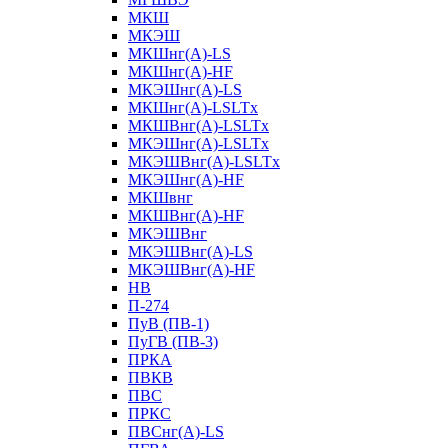
МКШ
МКЭШ
МКШнг(А)-LS
МКШнг(А)-HF
МКЭШнг(А)-LS
МКШнг(А)-LSLTx
МКШВнг(A)-LSLTx
МКЭШнг(А)-LSLTx
МКЭШВнг(A)-LSLTx
МКЭШнг(А)-HF
МКШвнг
МКШВнг(А)-HF
МКЭШВнг
МКЭШВнг(А)-LS
МКЭШВнг(А)-HF
НВ
П-274
ПуВ (ПВ-1)
ПуГВ (ПВ-3)
ПРКА
ПВКВ
ПВС
ПРКС
ПВСнг(А)-LS