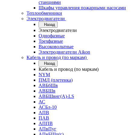
станциями
Шкафы управления пожарными насосами
Теплообменники
Электродвигатели
Назад
Электродвигатели
Однофазные
Трехфазные
Высоковольтные
Электродвигатели Aikon
Кабель и провод (по маркам)
Назад
Кабель и провод (по маркам)
NYM
ПМЛ (плетенка)
АВБбШв
АВБШв
АВБШвнг(А)-LS
АС
АСБл-10
АПВ
ПАВ
АППВ
АПвПуг
АПвБШп(г)