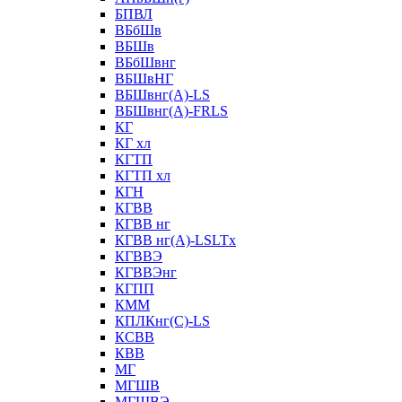
БПВЛ
ВБбШв
ВБШв
ВБбШвнг
ВБШвНГ
ВБШвнг(А)-LS
ВБШвнг(А)-FRLS
КГ
КГ хл
КГТП
КГТП хл
КГН
КГВВ
КГВВ нг
КГВВ нг(А)-LSLTx
КГВВЭ
КГВВЭнг
КГПП
КММ
КПЛКнг(C)-LS
КСВВ
КВВ
МГ
МГШВ
МГШВЭ