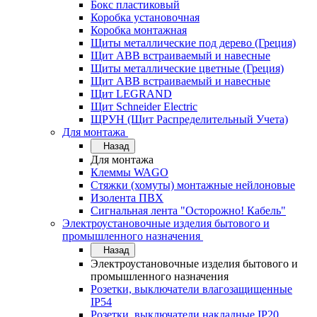
Бокс пластиковый
Коробка установочная
Коробка монтажная
Щиты металлические под дерево (Греция)
Щит ABB встраиваемый и навесные
Щиты металлические цветные (Греция)
Щит ABB встраиваемый и навесные
Щит LEGRAND
Щит Schneider Electric
ЩРУН (Щит Распределительный Учета)
Для монтажа
Назад
Для монтажа
Клеммы WAGO
Стяжки (хомуты) монтажные нейлоновые
Изолента ПВХ
Сигнальная лента "Осторожно! Кабель"
Электроустановочные изделия бытового и
промышленного назначения
Назад
Электроустановочные изделия бытового и
промышленного назначения
Розетки, выключатели влагозащищенные
IP54
Розетки, выключатели накладные IP20