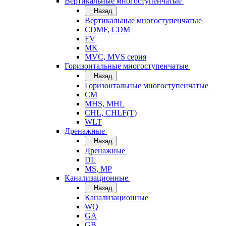
Вертикальные многоступенчатые
Назад
Вертикальные многоступенчатые
CDMF, CDM
FV
MK
MVC, MVS серия
Горизонтальные многоступенчатые
Назад
Горизонтальные многоступенчатые
CM
MHS, MHL
CHL, CHLF(T)
WLT
Дренажные
Назад
Дренажные
DL
MS, MP
Канализационные
Назад
Канализационные
WQ
GA
GB