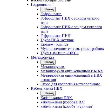
Кабеленесущие системы
Гофрошланг
Назад
Гофрошланг
Гофрошланг ПВХ с зондом легкого
типа
Гофрошланг ПВХ с зондом тяжелого
типа
Гофрошланг ПНД
Труба ПВХ жесткая
Крепеж - клипса
Муфта соединительная, угол, тройник
Трубы, фитинг «DKC»
Металлорукав
Назад
Металлорукав
Металлорукав оцинкованный РЗ-Ц-Х
Металлорукав оцинкованный в ПВХ
изоляции
Скоба для крепления металлорукава
Кабель-канал ПВХ
Назад
Кабель-канал ПВХ
кабель-канал (короб) ПВХ
кабель-канал (короб) "Рувинил"