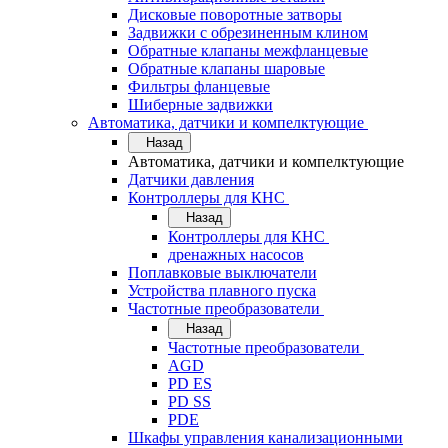
Дисковые поворотные затворы
Задвижки с обрезиненным клином
Обратные клапаны межфланцевые
Обратные клапаны шаровые
Фильтры фланцевые
Шиберные задвижки
Автоматика, датчики и компелктующие
Назад
Автоматика, датчики и компелктующие
Датчики давления
Контроллеры для КНС
Назад
Контроллеры для КНС
дренажных насосов
Поплавковые выключатели
Устройства плавного пуска
Частотные преобразователи
Назад
Частотные преобразователи
AGD
PD ES
PD SS
PDE
Шкафы управления канализационными