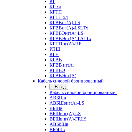
КГ
КГ хл
КГТП
КГТП хл
КГВВнг(А)-LS
КГВВнг(А)-LSLTx
КГВВЭнг(А)-LS
КГВВЭнг(А)-LSLTx
КГППнг(А)-HF
РПШ
КГН
КГВВ
КГВВ нг(А)
КГВВЭ
КГВВЭнг(А)
Кабель силовой бронированный
Назад
Кабель силовой бронированный
АВБШв
АВБШвнг(А)-LS
ВБШв
ВБШвнг(А)-LS
ВБШвнг(А)-FRLS
АВБбШв
ВБбШв