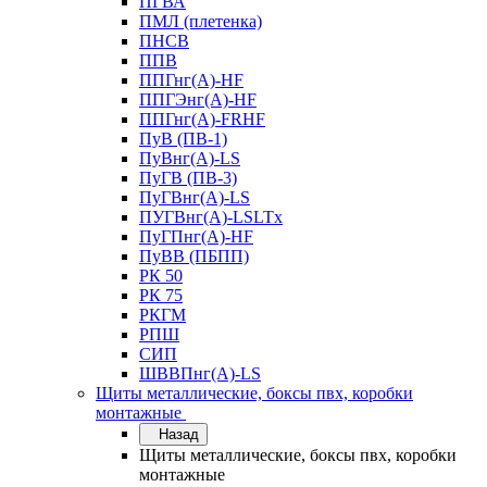
ПГВА
ПМЛ (плетенка)
ПНСВ
ППВ
ППГнг(А)-HF
ППГЭнг(А)-HF
ППГнг(А)-FRHF
ПуВ (ПВ-1)
ПуВнг(А)-LS
ПуГВ (ПВ-3)
ПуГВнг(А)-LS
ПУГВнг(А)-LSLTx
ПуГПнг(А)-HF
ПуВВ (ПБПП)
РК 50
РК 75
РКГМ
РПШ
СИП
ШВВПнг(А)-LS
Щиты металлические, боксы пвх, коробки
монтажные
Назад
Щиты металлические, боксы пвх, коробки
монтажные