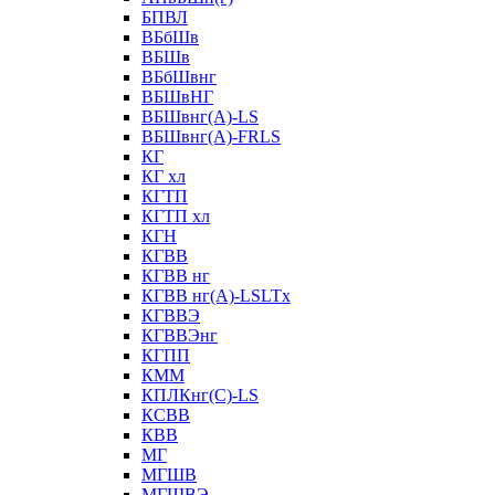
БПВЛ
ВБбШв
ВБШв
ВБбШвнг
ВБШвНГ
ВБШвнг(А)-LS
ВБШвнг(А)-FRLS
КГ
КГ хл
КГТП
КГТП хл
КГН
КГВВ
КГВВ нг
КГВВ нг(А)-LSLTx
КГВВЭ
КГВВЭнг
КГПП
КММ
КПЛКнг(C)-LS
КСВВ
КВВ
МГ
МГШВ
МГШВЭ