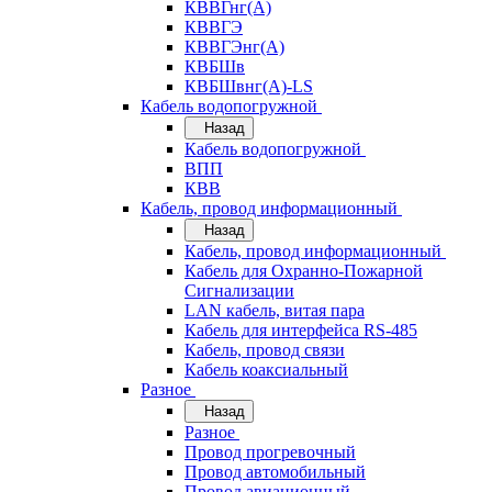
КВВГнг(А)
КВВГЭ
КВВГЭнг(А)
КВБШв
КВБШвнг(А)-LS
Кабель водопогружной
Назад
Кабель водопогружной
ВПП
КВВ
Кабель, провод информационный
Назад
Кабель, провод информационный
Кабель для Охранно-Пожарной
Сигнализации
LAN кабель, витая пара
Кабель для интерфейса RS-485
Кабель, провод связи
Кабель коаксиальный
Разное
Назад
Разное
Провод прогревочный
Провод автомобильный
Провод авиационный