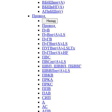
ВБбШвнг(А)
ВБШвНГ(А)
АПвБШп(г)
Провод
Назад
Провод
ПуВ
ПуВнг(А)-LS
ПуГВ
ПуГВнг(А)-LS
ПУГВнг(А)-LSLTx
ПуГПнг(А)-HF
ПВС
ПВСнг(А)-LS
ШВП, ШВВП, ПБВВГ
ШВВПнг(А)-LS
ПВКВ
ПРКА
ПРКС
ППВ
ПАВ
СИП
А
АС
АПВ