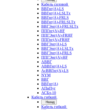
Кабель силовой
ВВГнг(А)-LS
ВВГнг(А)-LSLTx
ВВГнг(А)-FRLS
ВВГнг(А)-FRLSLTx
ВВГЭнг(А)-FRLSLTx
ППГнг(А)-HF
ППГЭнг(А)-FRHF
ППГнг(А)-FRHF
ВВГЭнг(А)-LS
ВВГЭнг(А)-LSLTx
ВВГЭнг(А)-FRLS
ППГЭнг(А)-HF
АВВГ
АВВГнг(А)-LS
АсВВГнг(А)-LS
NYM
ВВГ
ВВГнг(А)
АПвПуг
АСБл-10
Кабель гибкий
Назад
Кабель гибкий