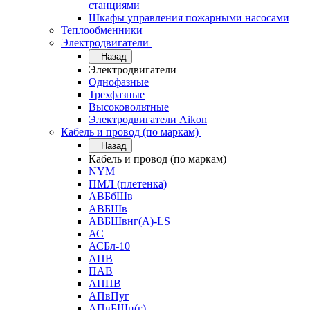
станциями
Шкафы управления пожарными насосами
Теплообменники
Электродвигатели
Назад
Электродвигатели
Однофазные
Трехфазные
Высоковольтные
Электродвигатели Aikon
Кабель и провод (по маркам)
Назад
Кабель и провод (по маркам)
NYM
ПМЛ (плетенка)
АВБбШв
АВБШв
АВБШвнг(А)-LS
АС
АСБл-10
АПВ
ПАВ
АППВ
АПвПуг
АПвБШп(г)