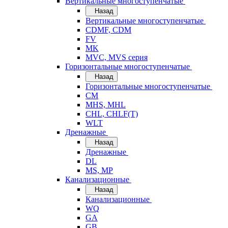
Вертикальные многоступенчатые
Назад
Вертикальные многоступенчатые
CDMF, CDM
FV
MK
MVC, MVS серия
Горизонтальные многоступенчатые
Назад
Горизонтальные многоступенчатые
CM
MHS, MHL
CHL, CHLF(T)
WLT
Дренажные
Назад
Дренажные
DL
MS, MP
Канализационные
Назад
Канализационные
WQ
GA
GB