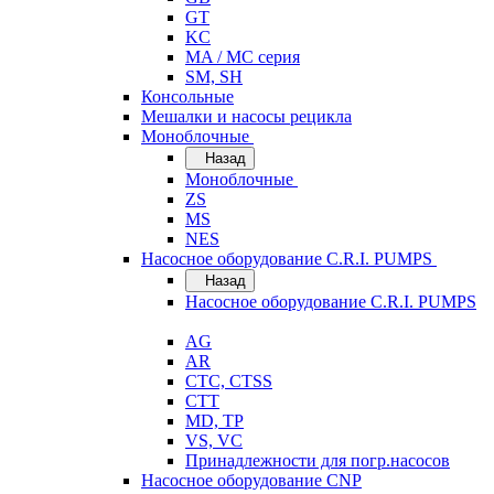
GT
KC
MA / MC серия
SM, SH
Консольные
Мешалки и насосы рецикла
Моноблочные
Назад
Моноблочные
ZS
MS
NES
Насосное оборудование C.R.I. PUMPS
Назад
Насосное оборудование C.R.I. PUMPS
AG
AR
CTC, CTSS
CTT
MD, TP
VS, VC
Принадлежности для погр.насосов
Насосное оборудование CNP