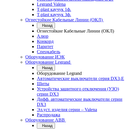
Legrand Valena
T-plast каучук 1ф.
T-plast каучук 3ф.
Огнестойкие Кабельные Линии (ОКЛ)
Назад
Огнестойкие Кабельные Линии (ОКЛ)
Алюр
Конкорд
Паритет
Спецкабель
Оборудование ИЭК
Оборудование Legrand
Назад
Оборудование Legrand
Автоматические выключатели серия DX3-E
Щиты
Устройства защитного отключения (УЗО)
серии DX3
Дифф. автоматические выключатели серии
DX3
Эл.уст. изделия серии – Valena
Распродажа
Оборудование АВВ
Назад