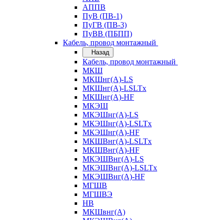
АППВ
ПуВ (ПВ-1)
ПуГВ (ПВ-3)
ПуВВ (ПБПП)
Кабель, провод монтажный
Назад
Кабель, провод монтажный
МКШ
МКШнг(А)-LS
МКШнг(А)-LSLTx
МКШнг(А)-HF
МКЭШ
МКЭШнг(А)-LS
МКЭШнг(А)-LSLTx
МКЭШнг(А)-HF
МКШВнг(A)-LSLTx
МКШВнг(А)-HF
МКЭШВнг(А)-LS
МКЭШВнг(A)-LSLTx
МКЭШВнг(А)-HF
МГШВ
МГШВЭ
НВ
МКШвнг(А)