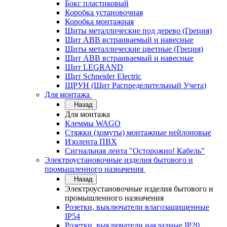
Бокс пластиковый
Коробка установочная
Коробка монтажная
Щиты металлические под дерево (Греция)
Щит ABB встраиваемый и навесные
Щиты металлические цветные (Греция)
Щит ABB встраиваемый и навесные
Щит LEGRAND
Щит Schneider Electric
ЩРУН (Щит Распределительный Учета)
Для монтажа
Назад
Для монтажа
Клеммы WAGO
Стяжки (хомуты) монтажные нейлоновые
Изолента ПВХ
Сигнальная лента "Осторожно! Кабель"
Электроустановочные изделия бытового и
промышленного назначения
Назад
Электроустановочные изделия бытового и
промышленного назначения
Розетки, выключатели влагозащищенные
IP54
Розетки, выключатели накладные IP20