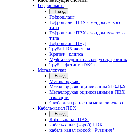
Кабеленесущие системы
Гофрошланг
Назад
Гофрошланг
Гофрошланг ПВХ с зондом легкого
типа
Гофрошланг ПВХ с зондом тяжелого
типа
Гофрошланг ПНД
Труба ПВХ жесткая
Крепеж - клипса
Муфта соединительная, угол, тройник
Трубы, фитинг «DKC»
Металлорукав
Назад
Металлорукав
Металлорукав оцинкованный РЗ-Ц-Х
Металлорукав оцинкованный в ПВХ
изоляции
Скоба для крепления металлорукава
Кабель-канал ПВХ
Назад
Кабель-канал ПВХ
кабель-канал (короб) ПВХ
кабель-канал (короб) "Рувинил"