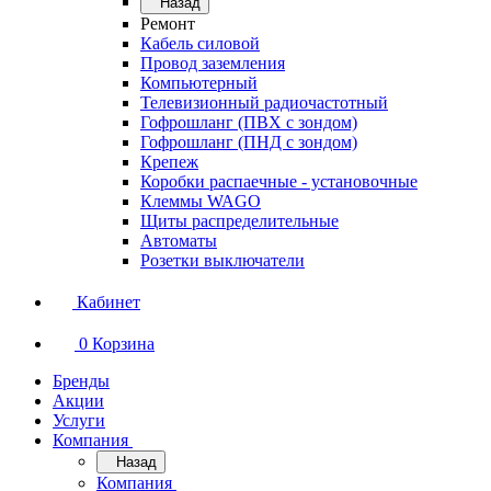
Назад
Ремонт
Кабель силовой
Провод заземления
Компьютерный
Телевизионный радиочастотный
Гофрошланг (ПВХ с зондом)
Гофрошланг (ПНД с зондом)
Крепеж
Коробки распаечные - установочные
Клеммы WAGO
Щиты распределительные
Автоматы
Розетки выключатели
Кабинет
0
Корзина
Бренды
Акции
Услуги
Компания
Назад
Компания