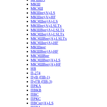
МКШ
МКЭШ
МКШнг(А)-LS
МКШнг(А)-HF
МКЭШнг(А)-LS
МКШнг(А)-LSLTx
МКШВнг(A)-LSLTx
МКЭШнг(А)-LSLTx
МКЭШВнг(A)-LSLTx
МКЭШнг(А)-HF
МКШвнг
МКШВнг(А)-HF
МКЭШВнг
МКЭШВнг(А)-LS
МКЭШВнг(А)-HF
НВ
П-274
ПуВ (ПВ-1)
ПуГВ (ПВ-3)
ПРКА
ПВКВ
ПВС
ПРКС
ПВСнг(А)-LS