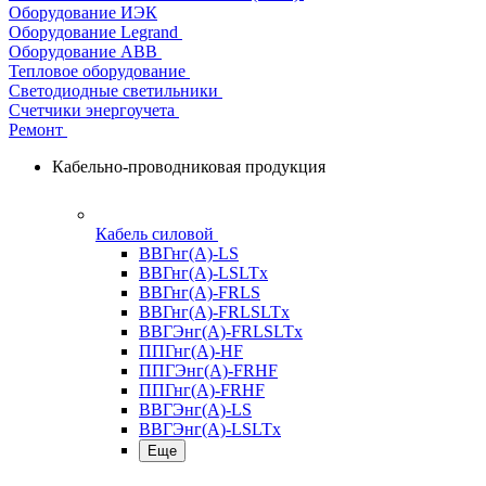
Оборудование ИЭК
Оборудование Legrand
Оборудование АВВ
Тепловое оборудование
Светодиодные светильники
Счетчики энергоучета
Ремонт
Кабельно-проводниковая продукция
Кабель силовой
ВВГнг(А)-LS
ВВГнг(А)-LSLTx
ВВГнг(А)-FRLS
ВВГнг(А)-FRLSLTx
ВВГЭнг(А)-FRLSLTx
ППГнг(А)-HF
ППГЭнг(А)-FRHF
ППГнг(А)-FRHF
ВВГЭнг(А)-LS
ВВГЭнг(А)-LSLTx
Еще