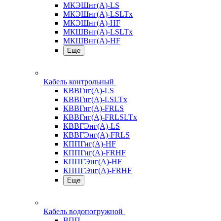
МКЭШнг(А)-LS
МКЭШнг(А)-LSLTx
МКЭШнг(А)-HF
МКШВнг(A)-LSLTx
МКШВнг(А)-HF
Еще
Кабель контрольный
КВВГнг(А)-LS
КВВГнг(А)-LSLTx
КВВГнг(А)-FRLS
КВВГнг(А)-FRLSLTx
КВВГЭнг(А)-LS
КВВГЭнг(А)-FRLS
КППГнг(А)-HF
КППГнг(А)-FRHF
КППГЭнг(А)-HF
КППГЭнг(А)-FRHF
Еще
Кабель водопогружной
ВПП