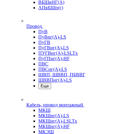
ВБШвНГ(А)
АПвБШп(г)
Провод
ПуВ
ПуВнг(А)-LS
ПуГВ
ПуГВнг(А)-LS
ПУГВнг(А)-LSLTx
ПуГПнг(А)-HF
ПВС
ПВСнг(А)-LS
ШВП, ШВВП, ПБВВГ
ШВВПнг(А)-LS
Еще
Кабель, провод монтажный
МКШ
МКШнг(А)-LS
МКШнг(А)-LSLTx
МКШнг(А)-HF
МКЭШ