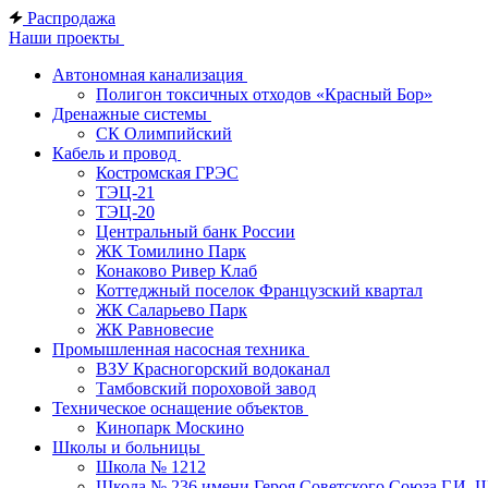
Распродажа
Наши проекты
Автономная канализация
Полигон токсичных отходов «Красный Бор»
Дренажные системы
СК Олимпийский
Кабель и провод
Костромская ГРЭС
ТЭЦ-21
ТЭЦ-20
Центральный банк России
ЖК Томилино Парк
Конаково Ривер Клаб
Коттеджный поселок Французский квартал
ЖК Саларьево Парк
ЖК Равновесие
Промышленная насосная техника
ВЗУ Красногорский водоканал
Тамбовский пороховой завод
Техническое оснащение объектов
Кинопарк Москино
Школы и больницы
Школа № 1212
Школа № 236 имени Героя Советского Союза Г.И. 