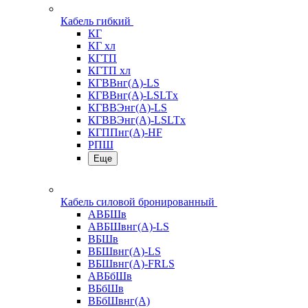
Кабель гибкий
КГ
КГ хл
КГТП
КГТП хл
КГВВнг(А)-LS
КГВВнг(А)-LSLTx
КГВВЭнг(А)-LS
КГВВЭнг(А)-LSLTx
КГППнг(А)-HF
РПШ
Еще
Кабель силовой бронированный
АВБШв
АВБШвнг(А)-LS
ВБШв
ВБШвнг(А)-LS
ВБШвнг(А)-FRLS
АВБбШв
ВБбШв
ВБбШвнг(А)