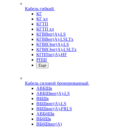
Кабель гибкий
КГ
КГ хл
КГТП
КГТП хл
КГВВнг(А)-LS
КГВВнг(А)-LSLTx
КГВВЭнг(А)-LS
КГВВЭнг(А)-LSLTx
КГППнг(А)-HF
РПШ
Еще
Кабель силовой бронированный
АВБШв
АВБШвнг(А)-LS
ВБШв
ВБШвнг(А)-LS
ВБШвнг(А)-FRLS
АВБбШв
ВБбШв
ВБбШвнг(А)