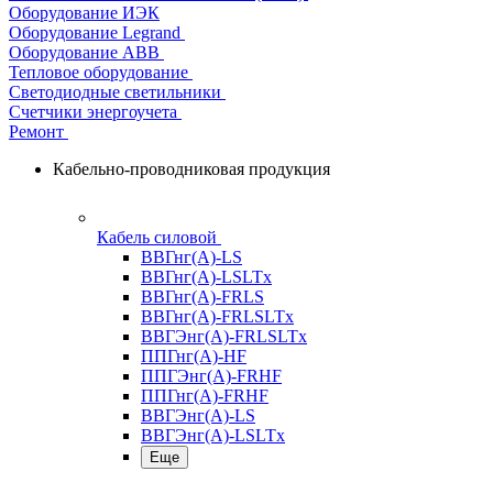
Оборудование ИЭК
Оборудование Legrand
Оборудование АВВ
Тепловое оборудование
Светодиодные светильники
Счетчики энергоучета
Ремонт
Кабельно-проводниковая продукция
Кабель силовой
ВВГнг(А)-LS
ВВГнг(А)-LSLTx
ВВГнг(А)-FRLS
ВВГнг(А)-FRLSLTx
ВВГЭнг(А)-FRLSLTx
ППГнг(А)-HF
ППГЭнг(А)-FRHF
ППГнг(А)-FRHF
ВВГЭнг(А)-LS
ВВГЭнг(А)-LSLTx
Еще