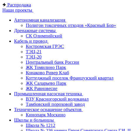
Распродажа
Наши проекты
Автономная канализация
Полигон токсичных отходов «Красный Бор»
Дренажные системы
СК Олимпийский
Кабель и провод
Костромская ГРЭС
ТЭЦ-21
ТЭЦ-20
Центральный банк России
ЖК Томилино Парк
Конаково Ривер Клаб
Коттеджный поселок Французский квартал
ЖК Саларьево Парк
ЖК Равновесие
Промышленная насосная техника
ВЗУ Красногорский водоканал
Тамбовский пороховой завод
Техническое оснащение объектов
Кинопарк Москино
Школы и больницы
Школа № 1212
Школа № 236 имени Героя Советского Союза Г.И. 