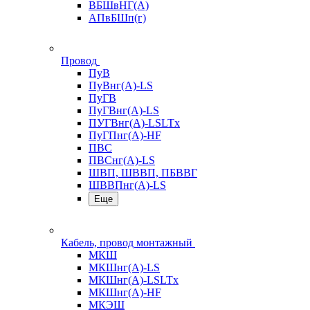
ВБШвНГ(А)
АПвБШп(г)
Провод
ПуВ
ПуВнг(А)-LS
ПуГВ
ПуГВнг(А)-LS
ПУГВнг(А)-LSLTx
ПуГПнг(А)-HF
ПВС
ПВСнг(А)-LS
ШВП, ШВВП, ПБВВГ
ШВВПнг(А)-LS
Еще
Кабель, провод монтажный
МКШ
МКШнг(А)-LS
МКШнг(А)-LSLTx
МКШнг(А)-HF
МКЭШ