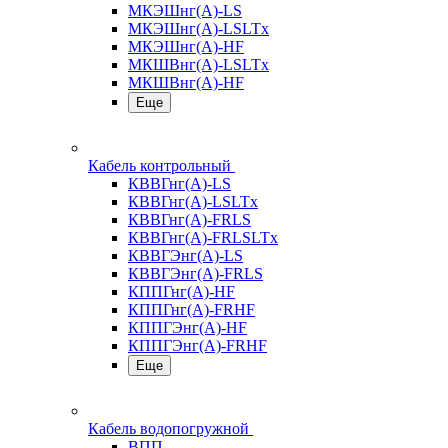
МКЭШнг(А)-LS
МКЭШнг(А)-LSLTx
МКЭШнг(А)-HF
МКШВнг(A)-LSLTx
МКШВнг(А)-HF
Еще
Кабель контрольный
КВВГнг(А)-LS
КВВГнг(А)-LSLTx
КВВГнг(А)-FRLS
КВВГнг(А)-FRLSLTx
КВВГЭнг(А)-LS
КВВГЭнг(А)-FRLS
КППГнг(А)-HF
КППГнг(А)-FRHF
КППГЭнг(А)-HF
КППГЭнг(А)-FRHF
Еще
Кабель водопогружной
ВПП