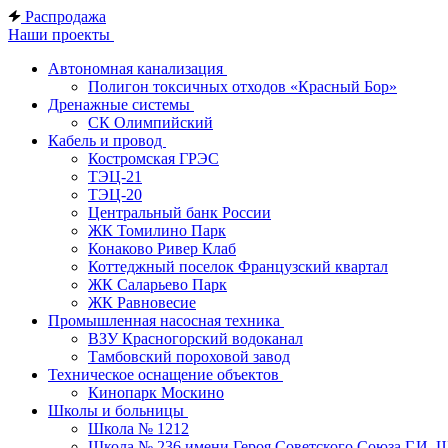
Распродажа
Наши проекты
Автономная канализация
Полигон токсичных отходов «Красный Бор»
Дренажные системы
СК Олимпийский
Кабель и провод
Костромская ГРЭС
ТЭЦ-21
ТЭЦ-20
Центральный банк России
ЖК Томилино Парк
Конаково Ривер Клаб
Коттеджный поселок Французский квартал
ЖК Саларьево Парк
ЖК Равновесие
Промышленная насосная техника
ВЗУ Красногорский водоканал
Тамбовский пороховой завод
Техническое оснащение объектов
Кинопарк Москино
Школы и больницы
Школа № 1212
Школа № 236 имени Героя Советского Союза Г.И. 