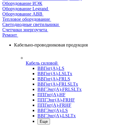
Оборудование ИЭК
Оборудование Legrand
Оборудование АВВ
Тепловое оборудование
Светодиодные светильники
Счетчики энергоучета
Ремонт
Кабельно-проводниковая продукция
Кабель силовой
ВВГнг(А)-LS
ВВГнг(А)-LSLTx
ВВГнг(А)-FRLS
ВВГнг(А)-FRLSLTx
ВВГЭнг(А)-FRLSLTx
ППГнг(А)-HF
ППГЭнг(А)-FRHF
ППГнг(А)-FRHF
ВВГЭнг(А)-LS
ВВГЭнг(А)-LSLTx
Еще