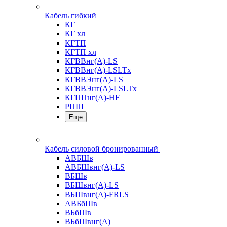
Кабель гибкий
КГ
КГ хл
КГТП
КГТП хл
КГВВнг(А)-LS
КГВВнг(А)-LSLTx
КГВВЭнг(А)-LS
КГВВЭнг(А)-LSLTx
КГППнг(А)-HF
РПШ
Еще
Кабель силовой бронированный
АВБШв
АВБШвнг(А)-LS
ВБШв
ВБШвнг(А)-LS
ВБШвнг(А)-FRLS
АВБбШв
ВБбШв
ВБбШвнг(А)