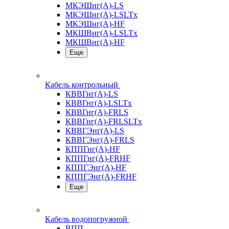
МКЭШнг(А)-LS
МКЭШнг(А)-LSLTx
МКЭШнг(А)-HF
МКШВнг(A)-LSLTx
МКШВнг(А)-HF
Еще
Кабель контрольный
КВВГнг(А)-LS
КВВГнг(А)-LSLTx
КВВГнг(А)-FRLS
КВВГнг(А)-FRLSLTx
КВВГЭнг(А)-LS
КВВГЭнг(А)-FRLS
КППГнг(А)-HF
КППГнг(А)-FRHF
КППГЭнг(А)-HF
КППГЭнг(А)-FRHF
Еще
Кабель водопогружной
ВПП