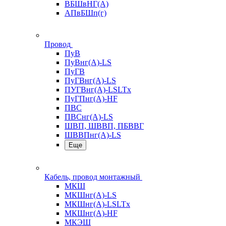
ВБШвНГ(А)
АПвБШп(г)
Провод
ПуВ
ПуВнг(А)-LS
ПуГВ
ПуГВнг(А)-LS
ПУГВнг(А)-LSLTx
ПуГПнг(А)-HF
ПВС
ПВСнг(А)-LS
ШВП, ШВВП, ПБВВГ
ШВВПнг(А)-LS
Еще
Кабель, провод монтажный
МКШ
МКШнг(А)-LS
МКШнг(А)-LSLTx
МКШнг(А)-HF
МКЭШ