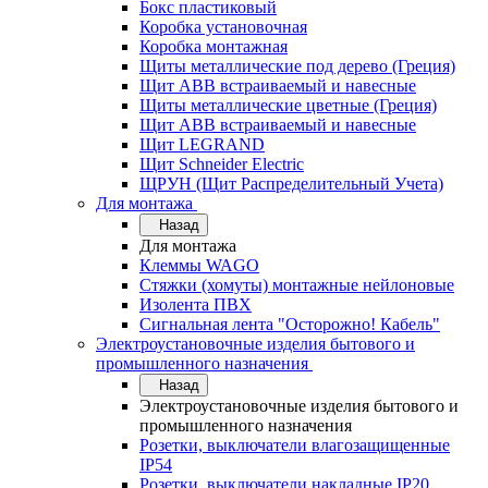
Бокс пластиковый
Коробка установочная
Коробка монтажная
Щиты металлические под дерево (Греция)
Щит ABB встраиваемый и навесные
Щиты металлические цветные (Греция)
Щит ABB встраиваемый и навесные
Щит LEGRAND
Щит Schneider Electric
ЩРУН (Щит Распределительный Учета)
Для монтажа
Назад
Для монтажа
Клеммы WAGO
Стяжки (хомуты) монтажные нейлоновые
Изолента ПВХ
Сигнальная лента "Осторожно! Кабель"
Электроустановочные изделия бытового и
промышленного назначения
Назад
Электроустановочные изделия бытового и
промышленного назначения
Розетки, выключатели влагозащищенные
IP54
Розетки, выключатели накладные IP20