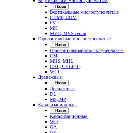
Вертикальные многоступенчатые
Назад
Вертикальные многоступенчатые
CDMF, CDM
FV
MK
MVC, MVS серия
Горизонтальные многоступенчатые
Назад
Горизонтальные многоступенчатые
CM
MHS, MHL
CHL, CHLF(T)
WLT
Дренажные
Назад
Дренажные
DL
MS, MP
Канализационные
Назад
Канализационные
WQ
GA
GB