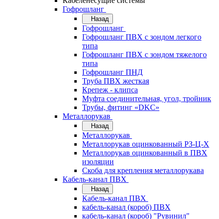
Кабеленесущие системы
Гофрошланг
Назад
Гофрошланг
Гофрошланг ПВХ с зондом легкого
типа
Гофрошланг ПВХ с зондом тяжелого
типа
Гофрошланг ПНД
Труба ПВХ жесткая
Крепеж - клипса
Муфта соединительная, угол, тройник
Трубы, фитинг «DKC»
Металлорукав
Назад
Металлорукав
Металлорукав оцинкованный РЗ-Ц-Х
Металлорукав оцинкованный в ПВХ
изоляции
Скоба для крепления металлорукава
Кабель-канал ПВХ
Назад
Кабель-канал ПВХ
кабель-канал (короб) ПВХ
кабель-канал (короб) "Рувинил"