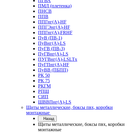
ПГВА
ПМЛ (плетенка)
ПНСВ
ППВ
ППГнг(А)-HF
ППГЭнг(А)-HF
ППГнг(А)-FRHF
ПуВ (ПВ-1)
ПуВнг(А)-LS
ПуГВ (ПВ-3)
ПуГВнг(А)-LS
ПУГВнг(А)-LSLTx
ПуГПнг(А)-HF
ПуВВ (ПБПП)
РК 50
РК 75
РКГМ
РПШ
СИП
ШВВПнг(А)-LS
Щиты металлические, боксы пвх, коробки
монтажные
Назад
Щиты металлические, боксы пвх, коробки
монтажные