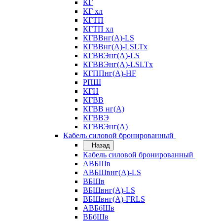
КГ
КГ хл
КГТП
КГТП хл
КГВВнг(А)-LS
КГВВнг(А)-LSLTx
КГВВЭнг(А)-LS
КГВВЭнг(А)-LSLTx
КГППнг(А)-HF
РПШ
КГН
КГВВ
КГВВ нг(А)
КГВВЭ
КГВВЭнг(А)
Кабель силовой бронированный
Назад
Кабель силовой бронированный
АВБШв
АВБШвнг(А)-LS
ВБШв
ВБШвнг(А)-LS
ВБШвнг(А)-FRLS
АВБбШв
ВБбШв