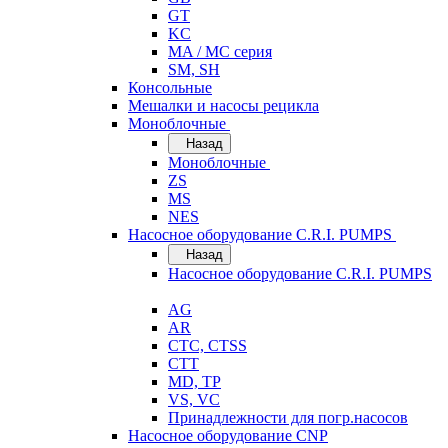
GT
KC
MA / MC серия
SM, SH
Консольные
Мешалки и насосы рецикла
Моноблочные
Назад
Моноблочные
ZS
MS
NES
Насосное оборудование C.R.I. PUMPS
Назад
Насосное оборудование C.R.I. PUMPS
AG
AR
CTC, CTSS
CTT
MD, TP
VS, VC
Принадлежности для погр.насосов
Насосное оборудование CNP