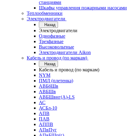
станциями
Шкафы управления пожарными насосами
Теплообменники
Электродвигатели
Назад
Электродвигатели
Однофазные
Трехфазные
Высоковольтные
Электродвигатели Aikon
Кабель и провод (по маркам)
Назад
Кабель и провод (по маркам)
NYM
ПМЛ (плетенка)
АВБбШв
АВБШв
АВБШвнг(А)-LS
АС
АСБл-10
АПВ
ПАВ
АППВ
АПвПуг
АПвБШп(г)