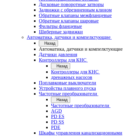
Дисковые поворотные затворы
Задвижки с обрезиненным клином
Обратные клапаны межфланцевые
Обратные клапаны шаровые
Фильтры фланцевые
Шиберные задвижки
Автоматика, датчики и компелктующие
Назад
Автоматика, датчики и компелктующие
Датчики давления
Контроллеры для КНС
Назад
Контроллеры для КНС
дренажных насосов
Поплавковые выключатели
Устройства плавного пуска
Частотные преобразователи
Назад
Частотные преобразователи
AGD
PD ES
PD SS
PDE
Шкафы управления канализационными