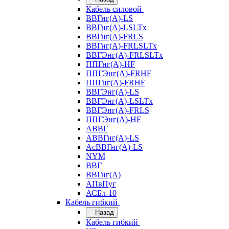
Кабель силовой
ВВГнг(А)-LS
ВВГнг(А)-LSLTx
ВВГнг(А)-FRLS
ВВГнг(А)-FRLSLTx
ВВГЭнг(А)-FRLSLTx
ППГнг(А)-HF
ППГЭнг(А)-FRHF
ППГнг(А)-FRHF
ВВГЭнг(А)-LS
ВВГЭнг(А)-LSLTx
ВВГЭнг(А)-FRLS
ППГЭнг(А)-HF
АВВГ
АВВГнг(А)-LS
АсВВГнг(А)-LS
NYM
ВВГ
ВВГнг(А)
АПвПуг
АСБл-10
Кабель гибкий
Назад
Кабель гибкий