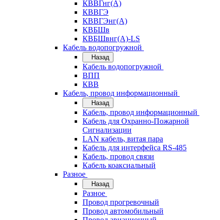
КВВГнг(А)
КВВГЭ
КВВГЭнг(А)
КВБШв
КВБШвнг(А)-LS
Кабель водопогружной
Назад
Кабель водопогружной
ВПП
КВВ
Кабель, провод информационный
Назад
Кабель, провод информационный
Кабель для Охранно-Пожарной
Сигнализации
LAN кабель, витая пара
Кабель для интерфейса RS-485
Кабель, провод связи
Кабель коаксиальный
Разное
Назад
Разное
Провод прогревочный
Провод автомобильный
Провод авиационный