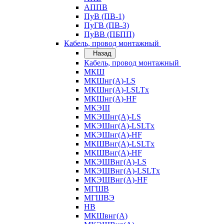
АППВ
ПуВ (ПВ-1)
ПуГВ (ПВ-3)
ПуВВ (ПБПП)
Кабель, провод монтажный
Назад
Кабель, провод монтажный
МКШ
МКШнг(А)-LS
МКШнг(А)-LSLTx
МКШнг(А)-HF
МКЭШ
МКЭШнг(А)-LS
МКЭШнг(А)-LSLTx
МКЭШнг(А)-HF
МКШВнг(A)-LSLTx
МКШВнг(А)-HF
МКЭШВнг(А)-LS
МКЭШВнг(A)-LSLTx
МКЭШВнг(А)-HF
МГШВ
МГШВЭ
НВ
МКШвнг(А)