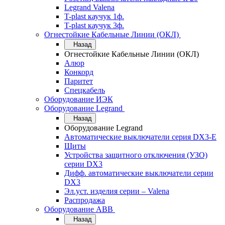
Legrand Valena
T-plast каучук 1ф.
T-plast каучук 3ф.
Огнестойкие Кабельные Линии (ОКЛ)
Назад
Огнестойкие Кабельные Линии (ОКЛ)
Алюр
Конкорд
Паритет
Спецкабель
Оборудование ИЭК
Оборудование Legrand
Назад
Оборудование Legrand
Автоматические выключатели серия DX3-E
Щиты
Устройства защитного отключения (УЗО)
серии DX3
Дифф. автоматические выключатели серии
DX3
Эл.уст. изделия серии – Valena
Распродажа
Оборудование АВВ
Назад