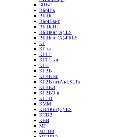
БПВЛ
ВБбШв
ВБШв
ВБбШвнг
ВБШвНГ
ВБШвнг(А)-LS
ВБШвнг(А)-FRLS
КГ
КГ хл
КГТП
КГТП хл
КГН
КГВВ
КГВВ нг
КГВВ нг(А)-LSLTx
КГВВЭ
КГВВЭнг
КГПП
КММ
КПЛКнг(C)-LS
КСВВ
КВВ
МГ
МГШВ
МГШВЭ