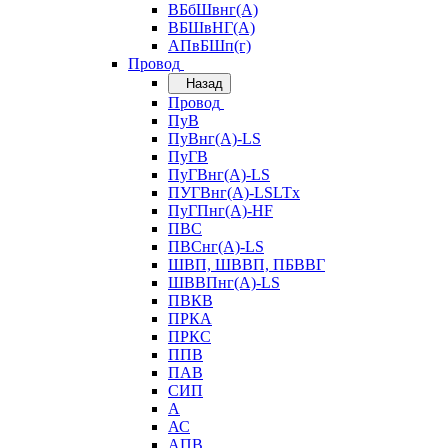
ВБбШвнг(А)
ВБШвНГ(А)
АПвБШп(г)
Провод
Назад
Провод
ПуВ
ПуВнг(А)-LS
ПуГВ
ПуГВнг(А)-LS
ПУГВнг(А)-LSLTx
ПуГПнг(А)-HF
ПВС
ПВСнг(А)-LS
ШВП, ШВВП, ПБВВГ
ШВВПнг(А)-LS
ПВКВ
ПРКА
ПРКС
ППВ
ПАВ
СИП
А
АС
АПВ