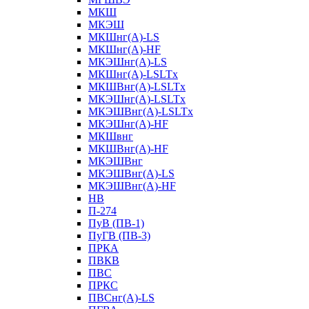
МКШ
МКЭШ
МКШнг(А)-LS
МКШнг(А)-HF
МКЭШнг(А)-LS
МКШнг(А)-LSLTx
МКШВнг(A)-LSLTx
МКЭШнг(А)-LSLTx
МКЭШВнг(A)-LSLTx
МКЭШнг(А)-HF
МКШвнг
МКШВнг(А)-HF
МКЭШВнг
МКЭШВнг(А)-LS
МКЭШВнг(А)-HF
НВ
П-274
ПуВ (ПВ-1)
ПуГВ (ПВ-3)
ПРКА
ПВКВ
ПВС
ПРКС
ПВСнг(А)-LS