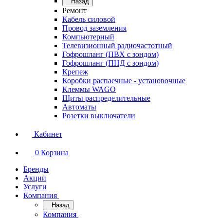
Назад
Ремонт
Кабель силовой
Провод заземления
Компьютерный
Телевизионный радиочастотный
Гофрошланг (ПВХ с зондом)
Гофрошланг (ПНД с зондом)
Крепеж
Коробки распаечные - установочные
Клеммы WAGO
Щиты распределительные
Автоматы
Розетки выключатели
Кабинет
0
Корзина
Бренды
Акции
Услуги
Компания
Назад
Компания