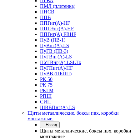
ПГВА
ПМЛ (плетенка)
ПНСВ
ППВ
ППГнг(А)-HF
ППГЭнг(А)-HF
ППГнг(А)-FRHF
ПуВ (ПВ-1)
ПуВнг(А)-LS
ПуГВ (ПВ-3)
ПуГВнг(А)-LS
ПУГВнг(А)-LSLTx
ПуГПнг(А)-HF
ПуВВ (ПБПП)
РК 50
РК 75
РКГМ
РПШ
СИП
ШВВПнг(А)-LS
Щиты металлические, боксы пвх, коробки
монтажные
Назад
Щиты металлические, боксы пвх, коробки
монтажные