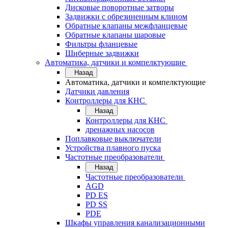
Дисковые поворотные затворы
Задвижки с обрезиненным клином
Обратные клапаны межфланцевые
Обратные клапаны шаровые
Фильтры фланцевые
Шиберные задвижки
Автоматика, датчики и компелктующие
Назад
Автоматика, датчики и компелктующие
Датчики давления
Контроллеры для КНС
Назад
Контроллеры для КНС
дренажных насосов
Поплавковые выключатели
Устройства плавного пуска
Частотные преобразователи
Назад
Частотные преобразователи
AGD
PD ES
PD SS
PDE
Шкафы управления канализационными