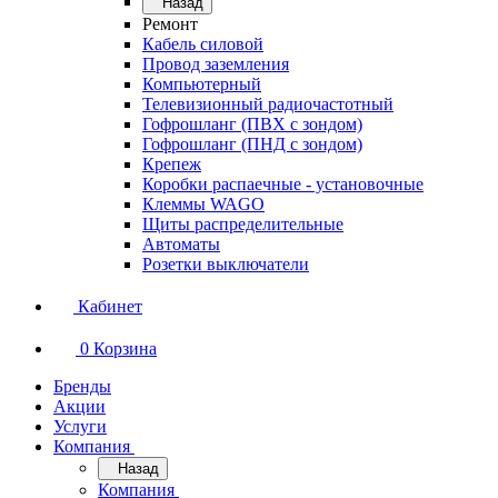
Назад
Ремонт
Кабель силовой
Провод заземления
Компьютерный
Телевизионный радиочастотный
Гофрошланг (ПВХ с зондом)
Гофрошланг (ПНД с зондом)
Крепеж
Коробки распаечные - установочные
Клеммы WAGO
Щиты распределительные
Автоматы
Розетки выключатели
Кабинет
0
Корзина
Бренды
Акции
Услуги
Компания
Назад
Компания