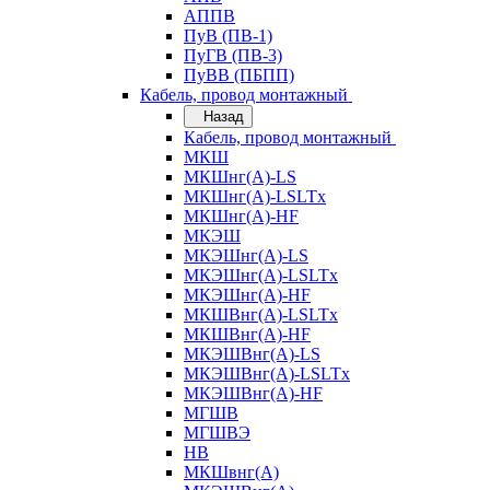
АППВ
ПуВ (ПВ-1)
ПуГВ (ПВ-3)
ПуВВ (ПБПП)
Кабель, провод монтажный
Назад
Кабель, провод монтажный
МКШ
МКШнг(А)-LS
МКШнг(А)-LSLTx
МКШнг(А)-HF
МКЭШ
МКЭШнг(А)-LS
МКЭШнг(А)-LSLTx
МКЭШнг(А)-HF
МКШВнг(A)-LSLTx
МКШВнг(А)-HF
МКЭШВнг(А)-LS
МКЭШВнг(A)-LSLTx
МКЭШВнг(А)-HF
МГШВ
МГШВЭ
НВ
МКШвнг(А)