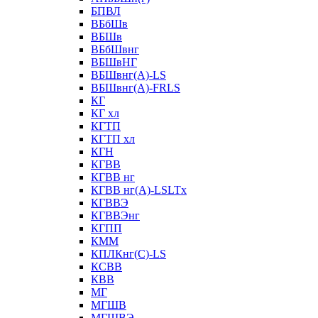
БПВЛ
ВБбШв
ВБШв
ВБбШвнг
ВБШвНГ
ВБШвнг(А)-LS
ВБШвнг(А)-FRLS
КГ
КГ хл
КГТП
КГТП хл
КГН
КГВВ
КГВВ нг
КГВВ нг(А)-LSLTx
КГВВЭ
КГВВЭнг
КГПП
КММ
КПЛКнг(C)-LS
КСВВ
КВВ
МГ
МГШВ
МГШВЭ