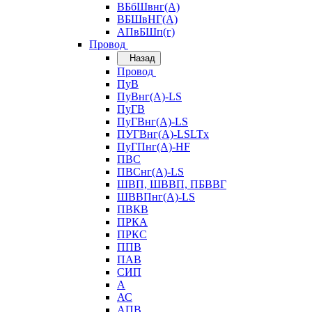
ВБбШвнг(А)
ВБШвНГ(А)
АПвБШп(г)
Провод
Назад
Провод
ПуВ
ПуВнг(А)-LS
ПуГВ
ПуГВнг(А)-LS
ПУГВнг(А)-LSLTx
ПуГПнг(А)-HF
ПВС
ПВСнг(А)-LS
ШВП, ШВВП, ПБВВГ
ШВВПнг(А)-LS
ПВКВ
ПРКА
ПРКС
ППВ
ПАВ
СИП
А
АС
АПВ