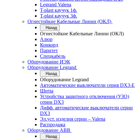
Legrand Valena
T-plast каучук 1ф.
T-plast каучук 3ф.
Огнестойкие Кабельные Линии (ОКЛ)
Назад
Огнестойкие Кабельные Линии (ОКЛ)
Алюр
Конкорд
Паритет
Спецкабель
Оборудование ИЭК
Оборудование Legrand
Назад
Оборудование Legrand
Автоматические выключатели серия DX3-E
Щиты
Устройства защитного отключения (УЗО)
серии DX3
Дифф. автоматические выключатели серии
DX3
Эл.уст. изделия серии – Valena
Распродажа
Оборудование АВВ
Назад