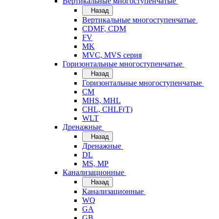
Вертикальные многоступенчатые
Назад
Вертикальные многоступенчатые
CDMF, CDM
FV
MK
MVC, MVS серия
Горизонтальные многоступенчатые
Назад
Горизонтальные многоступенчатые
CM
MHS, MHL
CHL, CHLF(T)
WLT
Дренажные
Назад
Дренажные
DL
MS, MP
Канализационные
Назад
Канализационные
WQ
GA
GB