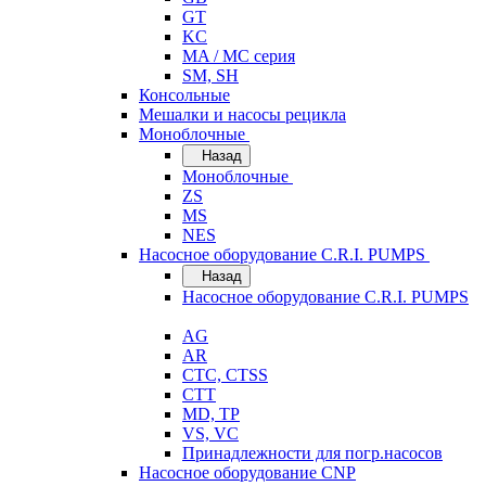
GT
KC
MA / MC серия
SM, SH
Консольные
Мешалки и насосы рецикла
Моноблочные
Назад
Моноблочные
ZS
MS
NES
Насосное оборудование C.R.I. PUMPS
Назад
Насосное оборудование C.R.I. PUMPS
AG
AR
CTC, CTSS
CTT
MD, TP
VS, VC
Принадлежности для погр.насосов
Насосное оборудование CNP