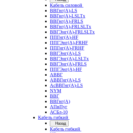
Кабель силовой
ВВГнг(А)-LS
ВВГнг(А)-LSLTx
ВВГнг(А)-FRLS
ВВГнг(А)-FRLSLTx
ВВГЭнг(А)-FRLSLTx
ППГнг(А)-HF
ППГЭнг(А)-FRHF
ППГнг(А)-FRHF
ВВГЭнг(А)-LS
ВВГЭнг(А)-LSLTx
ВВГЭнг(А)-FRLS
ППГЭнг(А)-HF
АВВГ
АВВГнг(А)-LS
АсВВГнг(А)-LS
NYM
ВВГ
ВВГнг(А)
АПвПуг
АСБл-10
Кабель гибкий
Назад
Кабель гибкий