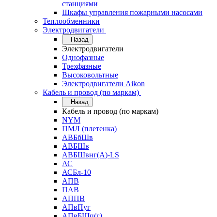
станциями
Шкафы управления пожарными насосами
Теплообменники
Электродвигатели
Назад
Электродвигатели
Однофазные
Трехфазные
Высоковольтные
Электродвигатели Aikon
Кабель и провод (по маркам)
Назад
Кабель и провод (по маркам)
NYM
ПМЛ (плетенка)
АВБбШв
АВБШв
АВБШвнг(А)-LS
АС
АСБл-10
АПВ
ПАВ
АППВ
АПвПуг
АПвБШп(г)