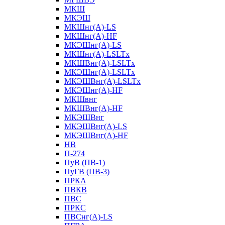
МКШ
МКЭШ
МКШнг(А)-LS
МКШнг(А)-HF
МКЭШнг(А)-LS
МКШнг(А)-LSLTx
МКШВнг(A)-LSLTx
МКЭШнг(А)-LSLTx
МКЭШВнг(A)-LSLTx
МКЭШнг(А)-HF
МКШвнг
МКШВнг(А)-HF
МКЭШВнг
МКЭШВнг(А)-LS
МКЭШВнг(А)-HF
НВ
П-274
ПуВ (ПВ-1)
ПуГВ (ПВ-3)
ПРКА
ПВКВ
ПВС
ПРКС
ПВСнг(А)-LS