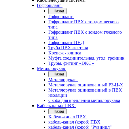
Кабеленесущие системы
Гофрошланг
Назад
Гофрошланг
Гофрошланг ПВХ с зондом легкого
типа
Гофрошланг ПВХ с зондом тяжелого
типа
Гофрошланг ПНД
Труба ПВХ жесткая
Крепеж - клипса
Муфта соединительная, угол, тройник
Трубы, фитинг «DKC»
Металлорукав
Назад
Металлорукав
Металлорукав оцинкованный РЗ-Ц-Х
Металлорукав оцинкованный в ПВХ
изоляции
Скоба для крепления металлорукава
Кабель-канал ПВХ
Назад
Кабель-канал ПВХ
кабель-канал (короб) ПВХ
кабель-канал (короб) "Рувинил"