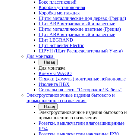
Бокс пластиковый
Коробка установочная
Коробка монтажная
Щиты металлические под дерево (Греция)
Щит ABB встраиваемый и навесные
Щиты металлические цветные (Греция)
Щит ABB встраиваемый и навесные
Щит LEGRAND
Щит Schneider Electric
ЩРУН (Щит Распределительный Учета)
Для монтажа
Назад
Для монтажа
Клеммы WAGO
Стяжки (хомуты) монтажные нейлоновые
Изолента ПВХ
Сигнальная лента "Осторожно! Кабель"
Электроустановочные изделия бытового и
промышленного назначения
Назад
Электроустановочные изделия бытового и
промышленного назначения
Розетки, выключатели влагозащищенные
IP54
Розетки, выключатели накладные IP20