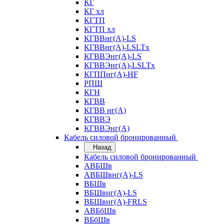
КГ
КГ хл
КГТП
КГТП хл
КГВВнг(А)-LS
КГВВнг(А)-LSLTx
КГВВЭнг(А)-LS
КГВВЭнг(А)-LSLTx
КГППнг(А)-HF
РПШ
КГН
КГВВ
КГВВ нг(А)
КГВВЭ
КГВВЭнг(А)
Кабель силовой бронированный
Назад
Кабель силовой бронированный
АВБШв
АВБШвнг(А)-LS
ВБШв
ВБШвнг(А)-LS
ВБШвнг(А)-FRLS
АВБбШв
ВБбШв