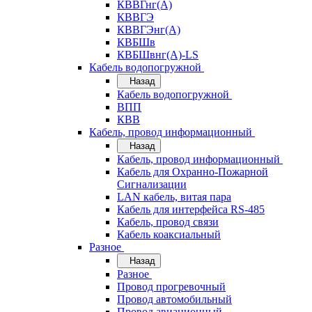
КВВГнг(А)
КВВГЭ
КВВГЭнг(А)
КВБШв
КВБШвнг(А)-LS
Кабель водопогружной
Назад
Кабель водопогружной
ВПП
КВВ
Кабель, провод информационный
Назад
Кабель, провод информационный
Кабель для Охранно-Пожарной
Сигнализации
LAN кабель, витая пара
Кабель для интерфейса RS-485
Кабель, провод связи
Кабель коаксиальный
Разное
Назад
Разное
Провод прогревочный
Провод автомобильный
Провод авиационный