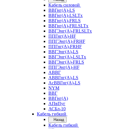
Кабель силовой
ВВГнг(А)-LS
ВВГнг(А)-LSLTx
ВВГнг(А)-FRLS
ВВГнг(А)-FRLSLTx
ВВГЭнг(А)-FRLSLTx
ППГнг(А)-HF
ППГЭнг(А)-FRHF
ППГнг(А)-FRHF
ВВГЭнг(А)-LS
ВВГЭнг(А)-LSLTx
ВВГЭнг(А)-FRLS
ППГЭнг(А)-HF
АВВГ
АВВГнг(А)-LS
АсВВГнг(А)-LS
NYM
ВВГ
ВВГнг(А)
АПвПуг
АСБл-10
Кабель гибкий
Назад
Кабель гибкий