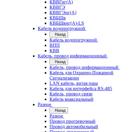
КВВГнг(А)
КВВГЭ
КВВГЭнг(А)
КВБШв
КВБШвнг(А)-LS
Кабель водопогружной
Назад
Кабель водопогружной
ВПП
КВВ
Кабель, провод информационный
Назад
Кабель, провод информационный
Кабель для Охранно-Пожарной
Сигнализации
LAN кабель, витая пара
Кабель для интерфейса RS-485
Кабель, провод связи
Кабель коаксиальный
Разное
Назад
Разное
Провод прогревочный
Провод автомобильный
Провод авиационный