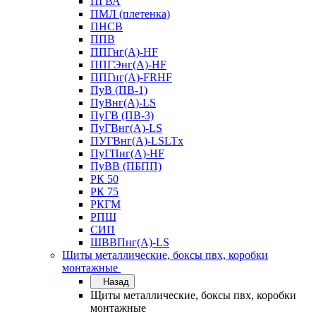
ПГВА
ПМЛ (плетенка)
ПНСВ
ППВ
ППГнг(А)-HF
ППГЭнг(А)-HF
ППГнг(А)-FRHF
ПуВ (ПВ-1)
ПуВнг(А)-LS
ПуГВ (ПВ-3)
ПуГВнг(А)-LS
ПУГВнг(А)-LSLTx
ПуГПнг(А)-HF
ПуВВ (ПБПП)
РК 50
РК 75
РКГМ
РПШ
СИП
ШВВПнг(А)-LS
Щиты металлические, боксы пвх, коробки
монтажные
Назад
Щиты металлические, боксы пвх, коробки
монтажные