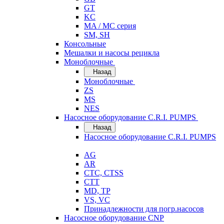
GT
KC
MA / MC серия
SM, SH
Консольные
Мешалки и насосы рецикла
Моноблочные
Назад
Моноблочные
ZS
MS
NES
Насосное оборудование C.R.I. PUMPS
Назад
Насосное оборудование C.R.I. PUMPS
AG
AR
CTC, CTSS
CTT
MD, TP
VS, VC
Принадлежности для погр.насосов
Насосное оборудование CNP