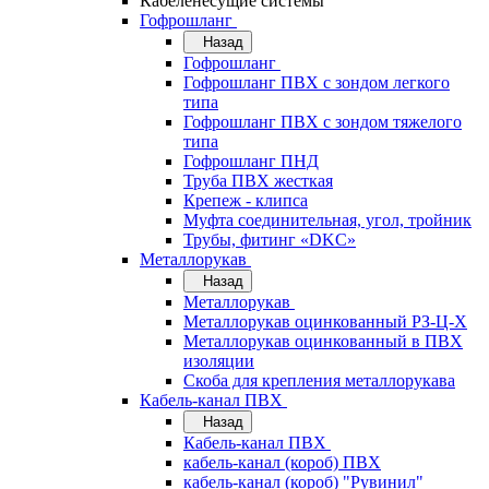
Кабеленесущие системы
Гофрошланг
Назад
Гофрошланг
Гофрошланг ПВХ с зондом легкого
типа
Гофрошланг ПВХ с зондом тяжелого
типа
Гофрошланг ПНД
Труба ПВХ жесткая
Крепеж - клипса
Муфта соединительная, угол, тройник
Трубы, фитинг «DKC»
Металлорукав
Назад
Металлорукав
Металлорукав оцинкованный РЗ-Ц-Х
Металлорукав оцинкованный в ПВХ
изоляции
Скоба для крепления металлорукава
Кабель-канал ПВХ
Назад
Кабель-канал ПВХ
кабель-канал (короб) ПВХ
кабель-канал (короб) "Рувинил"