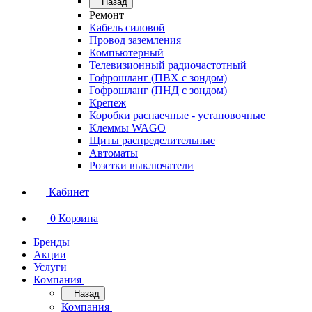
Назад
Ремонт
Кабель силовой
Провод заземления
Компьютерный
Телевизионный радиочастотный
Гофрошланг (ПВХ с зондом)
Гофрошланг (ПНД с зондом)
Крепеж
Коробки распаечные - установочные
Клеммы WAGO
Щиты распределительные
Автоматы
Розетки выключатели
Кабинет
0
Корзина
Бренды
Акции
Услуги
Компания
Назад
Компания