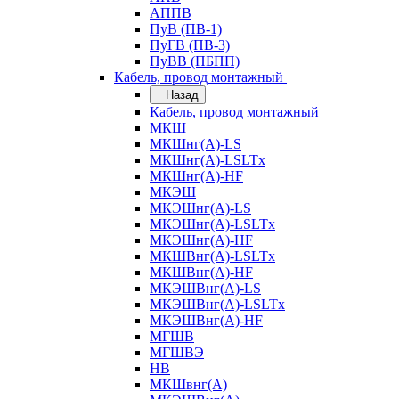
АППВ
ПуВ (ПВ-1)
ПуГВ (ПВ-3)
ПуВВ (ПБПП)
Кабель, провод монтажный
Назад
Кабель, провод монтажный
МКШ
МКШнг(А)-LS
МКШнг(А)-LSLTx
МКШнг(А)-HF
МКЭШ
МКЭШнг(А)-LS
МКЭШнг(А)-LSLTx
МКЭШнг(А)-HF
МКШВнг(A)-LSLTx
МКШВнг(А)-HF
МКЭШВнг(А)-LS
МКЭШВнг(A)-LSLTx
МКЭШВнг(А)-HF
МГШВ
МГШВЭ
НВ
МКШвнг(А)