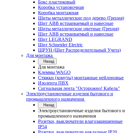
Бокс пластиковый
Коробка установочная
Коробка монтажная
Щиты металлические под дерево (Греция)
Щит ABB встраиваемый и навесные
Щиты металлические цветные (Греция)
Щит ABB встраиваемый и навесные
Щит LEGRAND
Щит Schneider Electric
ЩРУН (Щит Распределительный Учета)
Для монтажа
Назад
Для монтажа
Клеммы WAGO
Стяжки (хомуты) монтажные нейлоновые
Изолента ПВХ
Сигнальная лента "Осторожно! Кабель"
Электроустановочные изделия бытового и
промышленного назначения
Назад
Электроустановочные изделия бытового и
промышленного назначения
Розетки, выключатели влагозащищенные
IP54
Розетки, выключатели накладные IP20