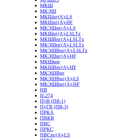
МКШ
МКЭШ
МКШнг(А)-LS
МКШнг(А)-HF
МКЭШнг(А)-LS
МКШнг(А)-LSLTx
МКШВнг(A)-LSLTx
МКЭШнг(А)-LSLTx
МКЭШВнг(A)-LSLTx
МКЭШнг(А)-HF
МКШвнг
МКШВнг(А)-HF
МКЭШВнг
МКЭШВнг(А)-LS
МКЭШВнг(А)-HF
НВ
П-274
ПуВ (ПВ-1)
ПуГВ (ПВ-3)
ПРКА
ПВКВ
ПВС
ПРКС
ПВСнг(А)-LS