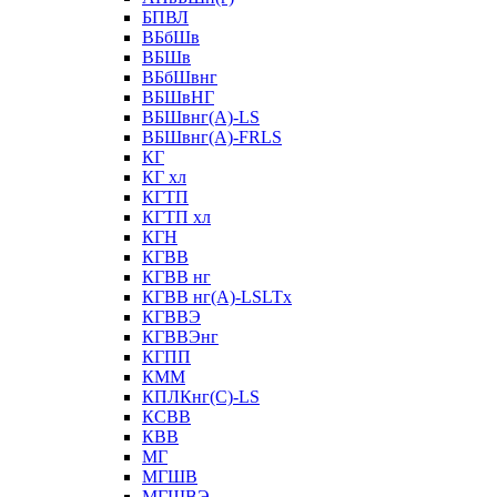
БПВЛ
ВБбШв
ВБШв
ВБбШвнг
ВБШвНГ
ВБШвнг(А)-LS
ВБШвнг(А)-FRLS
КГ
КГ хл
КГТП
КГТП хл
КГН
КГВВ
КГВВ нг
КГВВ нг(А)-LSLTx
КГВВЭ
КГВВЭнг
КГПП
КММ
КПЛКнг(C)-LS
КСВВ
КВВ
МГ
МГШВ
МГШВЭ