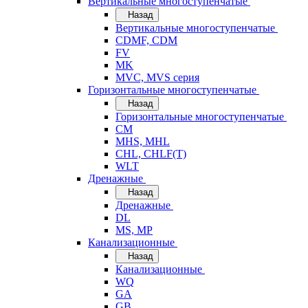
Вертикальные многоступенчатые
Назад
Вертикальные многоступенчатые
CDMF, CDM
FV
MK
MVC, MVS серия
Горизонтальные многоступенчатые
Назад
Горизонтальные многоступенчатые
CM
MHS, MHL
CHL, CHLF(T)
WLT
Дренажные
Назад
Дренажные
DL
MS, MP
Канализационные
Назад
Канализационные
WQ
GA
GB