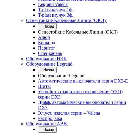
Legrand Valena
T-plast каучук 1ф.
T-plast каучук 3ф.
Огнестойкие Кабельные Линии (ОКЛ)
Назад
Огнестойкие Кабельные Линии (ОКЛ)
Алюр
Конкорд
Паритет
Спецкабель
Оборудование ИЭК
Оборудование Legrand
Назад
Оборудование Legrand
Автоматические выключатели серия DX3-E
Щиты
Устройства защитного отключения (УЗО)
серии DX3
Дифф. автоматические выключатели серии
DX3
Эл.уст. изделия серии – Valena
Распродажа
Оборудование АВВ
Назад