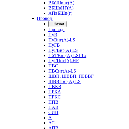
ВБбШвнг(А)
ВБШвНГ(А)
АПвБШп(г)
Провод
Назад
Провод
ПуВ
ПуВнг(А)-LS
ПуГВ
ПуГВнг(А)-LS
ПУГВнг(А)-LSLTx
ПуГПнг(А)-HF
ПВС
ПВСнг(А)-LS
ШВП, ШВВП, ПБВВГ
ШВВПнг(А)-LS
ПВКВ
ПРКА
ПРКС
ППВ
ПАВ
СИП
А
АС
АПВ