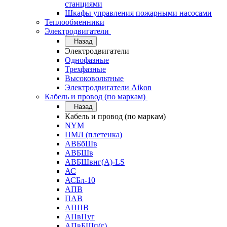
станциями
Шкафы управления пожарными насосами
Теплообменники
Электродвигатели
Назад
Электродвигатели
Однофазные
Трехфазные
Высоковольтные
Электродвигатели Aikon
Кабель и провод (по маркам)
Назад
Кабель и провод (по маркам)
NYM
ПМЛ (плетенка)
АВБбШв
АВБШв
АВБШвнг(А)-LS
АС
АСБл-10
АПВ
ПАВ
АППВ
АПвПуг
АПвБШп(г)