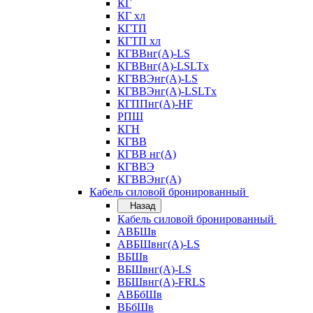
КГ
КГ хл
КГТП
КГТП хл
КГВВнг(А)-LS
КГВВнг(А)-LSLTx
КГВВЭнг(А)-LS
КГВВЭнг(А)-LSLTx
КГППнг(А)-HF
РПШ
КГН
КГВВ
КГВВ нг(А)
КГВВЭ
КГВВЭнг(А)
Кабель силовой бронированный
Назад
Кабель силовой бронированный
АВБШв
АВБШвнг(А)-LS
ВБШв
ВБШвнг(А)-LS
ВБШвнг(А)-FRLS
АВБбШв
ВБбШв