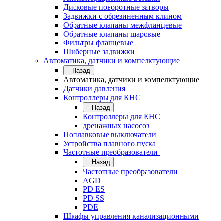
Дисковые поворотные затворы
Задвижки с обрезиненным клином
Обратные клапаны межфланцевые
Обратные клапаны шаровые
Фильтры фланцевые
Шиберные задвижки
Автоматика, датчики и компелктующие
Назад
Автоматика, датчики и компелктующие
Датчики давления
Контроллеры для КНС
Назад
Контроллеры для КНС
дренажных насосов
Поплавковые выключатели
Устройства плавного пуска
Частотные преобразователи
Назад
Частотные преобразователи
AGD
PD ES
PD SS
PDE
Шкафы управления канализационными