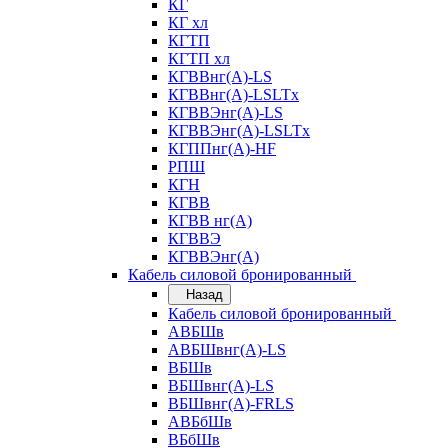
КГ
КГ хл
КГТП
КГТП хл
КГВВнг(А)-LS
КГВВнг(А)-LSLTx
КГВВЭнг(А)-LS
КГВВЭнг(А)-LSLTx
КГППнг(А)-HF
РПШ
КГН
КГВВ
КГВВ нг(А)
КГВВЭ
КГВВЭнг(А)
Кабель силовой бронированный
Назад
Кабель силовой бронированный
АВБШв
АВБШвнг(А)-LS
ВБШв
ВБШвнг(А)-LS
ВБШвнг(А)-FRLS
АВБбШв
ВБбШв