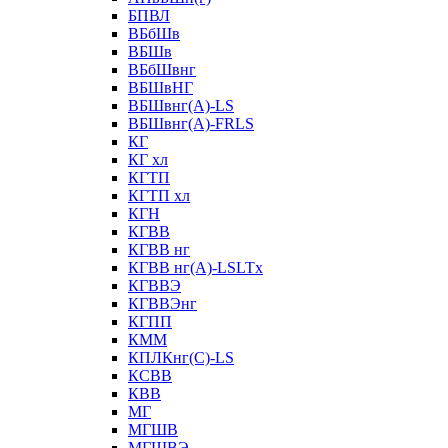
БПВЛ
ВБбШв
ВБШв
ВБбШвнг
ВБШвНГ
ВБШвнг(А)-LS
ВБШвнг(А)-FRLS
КГ
КГ хл
КГТП
КГТП хл
КГН
КГВВ
КГВВ нг
КГВВ нг(А)-LSLTx
КГВВЭ
КГВВЭнг
КГПП
КММ
КПЛКнг(C)-LS
КСВВ
КВВ
МГ
МГШВ
МГШВЭ