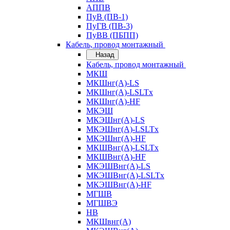
АППВ
ПуВ (ПВ-1)
ПуГВ (ПВ-3)
ПуВВ (ПБПП)
Кабель, провод монтажный
Назад
Кабель, провод монтажный
МКШ
МКШнг(А)-LS
МКШнг(А)-LSLTx
МКШнг(А)-HF
МКЭШ
МКЭШнг(А)-LS
МКЭШнг(А)-LSLTx
МКЭШнг(А)-HF
МКШВнг(A)-LSLTx
МКШВнг(А)-HF
МКЭШВнг(А)-LS
МКЭШВнг(A)-LSLTx
МКЭШВнг(А)-HF
МГШВ
МГШВЭ
НВ
МКШвнг(А)