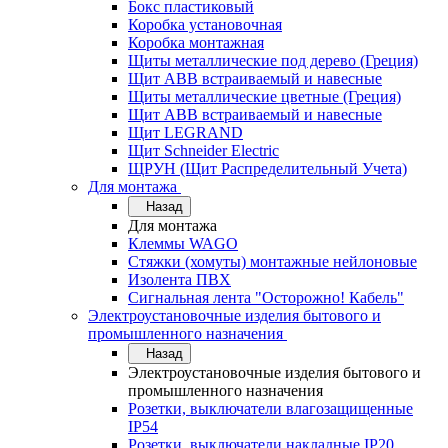
Бокс пластиковый
Коробка установочная
Коробка монтажная
Щиты металлические под дерево (Греция)
Щит ABB встраиваемый и навесные
Щиты металлические цветные (Греция)
Щит ABB встраиваемый и навесные
Щит LEGRAND
Щит Schneider Electric
ЩРУН (Щит Распределительный Учета)
Для монтажа
Назад
Для монтажа
Клеммы WAGO
Стяжки (хомуты) монтажные нейлоновые
Изолента ПВХ
Сигнальная лента "Осторожно! Кабель"
Электроустановочные изделия бытового и
промышленного назначения
Назад
Электроустановочные изделия бытового и
промышленного назначения
Розетки, выключатели влагозащищенные
IP54
Розетки, выключатели накладные IP20