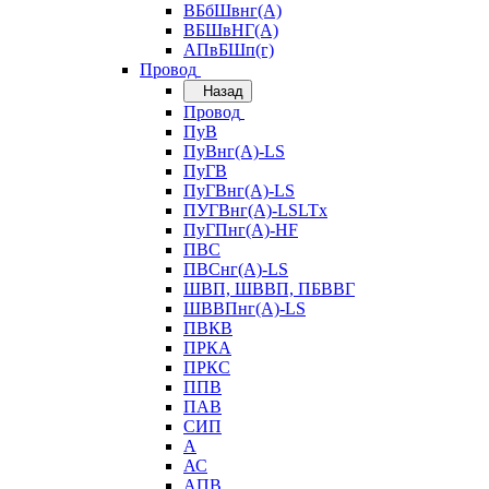
ВБбШвнг(А)
ВБШвНГ(А)
АПвБШп(г)
Провод
Назад
Провод
ПуВ
ПуВнг(А)-LS
ПуГВ
ПуГВнг(А)-LS
ПУГВнг(А)-LSLTx
ПуГПнг(А)-HF
ПВС
ПВСнг(А)-LS
ШВП, ШВВП, ПБВВГ
ШВВПнг(А)-LS
ПВКВ
ПРКА
ПРКС
ППВ
ПАВ
СИП
А
АС
АПВ