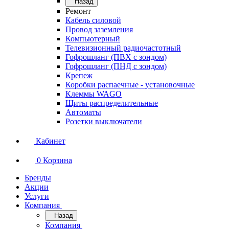
Назад
Ремонт
Кабель силовой
Провод заземления
Компьютерный
Телевизионный радиочастотный
Гофрошланг (ПВХ с зондом)
Гофрошланг (ПНД с зондом)
Крепеж
Коробки распаечные - установочные
Клеммы WAGO
Щиты распределительные
Автоматы
Розетки выключатели
Кабинет
0
Корзина
Бренды
Акции
Услуги
Компания
Назад
Компания