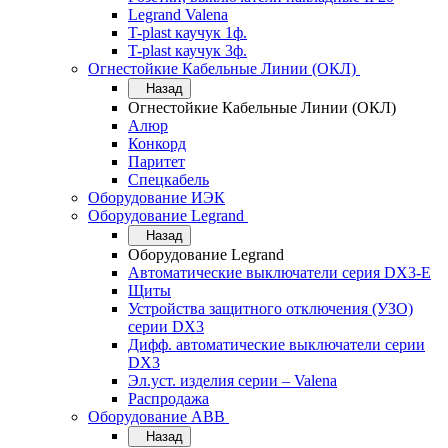
Legrand Valena
T-plast каучук 1ф.
T-plast каучук 3ф.
Огнестойкие Кабельные Линии (ОКЛ)
Назад
Огнестойкие Кабельные Линии (ОКЛ)
Алюр
Конкорд
Паритет
Спецкабель
Оборудование ИЭК
Оборудование Legrand
Назад
Оборудование Legrand
Автоматические выключатели серия DX3-E
Щиты
Устройства защитного отключения (УЗО)
серии DX3
Дифф. автоматические выключатели серии
DX3
Эл.уст. изделия серии – Valena
Распродажа
Оборудование АВВ
Назад