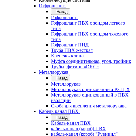
Кабеленесущие системы
Гофрошланг
Назад
Гофрошланг
Гофрошланг ПВХ с зондом легкого
типа
Гофрошланг ПВХ с зондом тяжелого
типа
Гофрошланг ПНД
Труба ПВХ жесткая
Крепеж - клипса
Муфта соединительная, угол, тройник
Трубы, фитинг «DKC»
Металлорукав
Назад
Металлорукав
Металлорукав оцинкованный РЗ-Ц-Х
Металлорукав оцинкованный в ПВХ
изоляции
Скоба для крепления металлорукава
Кабель-канал ПВХ
Назад
Кабель-канал ПВХ
кабель-канал (короб) ПВХ
кабель-канал (короб) "Рувинил"