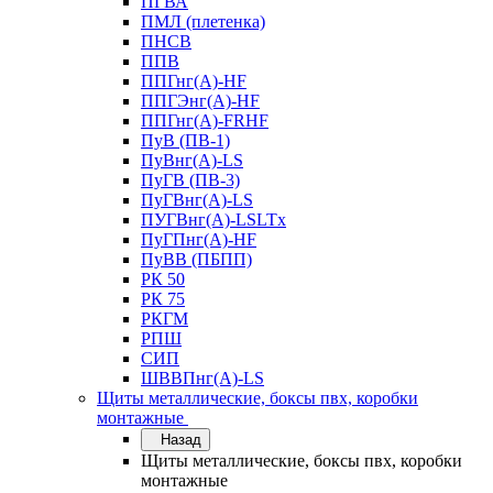
ПГВА
ПМЛ (плетенка)
ПНСВ
ППВ
ППГнг(А)-HF
ППГЭнг(А)-HF
ППГнг(А)-FRHF
ПуВ (ПВ-1)
ПуВнг(А)-LS
ПуГВ (ПВ-3)
ПуГВнг(А)-LS
ПУГВнг(А)-LSLTx
ПуГПнг(А)-HF
ПуВВ (ПБПП)
РК 50
РК 75
РКГМ
РПШ
СИП
ШВВПнг(А)-LS
Щиты металлические, боксы пвх, коробки
монтажные
Назад
Щиты металлические, боксы пвх, коробки
монтажные