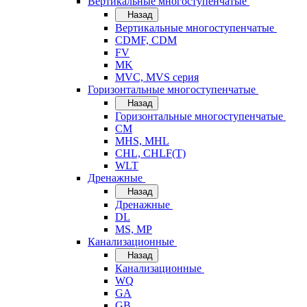
Вертикальные многоступенчатые
Назад
Вертикальные многоступенчатые
CDMF, CDM
FV
MK
MVC, MVS серия
Горизонтальные многоступенчатые
Назад
Горизонтальные многоступенчатые
CM
MHS, MHL
CHL, CHLF(T)
WLT
Дренажные
Назад
Дренажные
DL
MS, MP
Канализационные
Назад
Канализационные
WQ
GA
GB