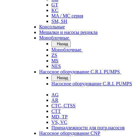
GT
KC
MA / MC серия
SM, SH
Консольные
Мешалки и насосы рецикла
Моноблочные
Назад
Моноблочные
ZS
MS
NES
Насосное оборудование C.R.I. PUMPS
Назад
Насосное оборудование C.R.I. PUMPS
AG
AR
CTC, CTSS
CTT
MD, TP
VS, VC
Принадлежности для погр.насосов
Насосное оборудование CNP