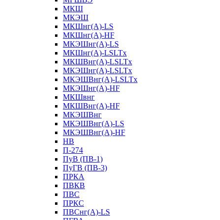
МКШ
МКЭШ
МКШнг(А)-LS
МКШнг(А)-HF
МКЭШнг(А)-LS
МКШнг(А)-LSLTx
МКШВнг(A)-LSLTx
МКЭШнг(А)-LSLTx
МКЭШВнг(A)-LSLTx
МКЭШнг(А)-HF
МКШвнг
МКШВнг(А)-HF
МКЭШВнг
МКЭШВнг(А)-LS
МКЭШВнг(А)-HF
НВ
П-274
ПуВ (ПВ-1)
ПуГВ (ПВ-3)
ПРКА
ПВКВ
ПВС
ПРКС
ПВСнг(А)-LS