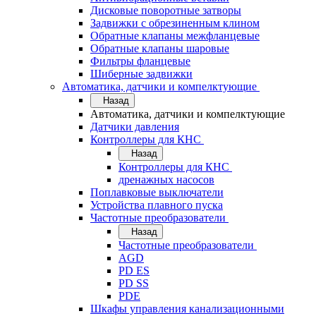
Дисковые поворотные затворы
Задвижки с обрезиненным клином
Обратные клапаны межфланцевые
Обратные клапаны шаровые
Фильтры фланцевые
Шиберные задвижки
Автоматика, датчики и компелктующие
Назад
Автоматика, датчики и компелктующие
Датчики давления
Контроллеры для КНС
Назад
Контроллеры для КНС
дренажных насосов
Поплавковые выключатели
Устройства плавного пуска
Частотные преобразователи
Назад
Частотные преобразователи
AGD
PD ES
PD SS
PDE
Шкафы управления канализационными