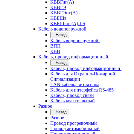
КВВГнг(А)
КВВГЭ
КВВГЭнг(А)
КВБШв
КВБШвнг(А)-LS
Кабель водопогружной
Назад
Кабель водопогружной
ВПП
КВВ
Кабель, провод информационный
Назад
Кабель, провод информационный
Кабель для Охранно-Пожарной
Сигнализации
LAN кабель, витая пара
Кабель для интерфейса RS-485
Кабель, провод связи
Кабель коаксиальный
Разное
Назад
Разное
Провод прогревочный
Провод автомобильный
Провод авиационный