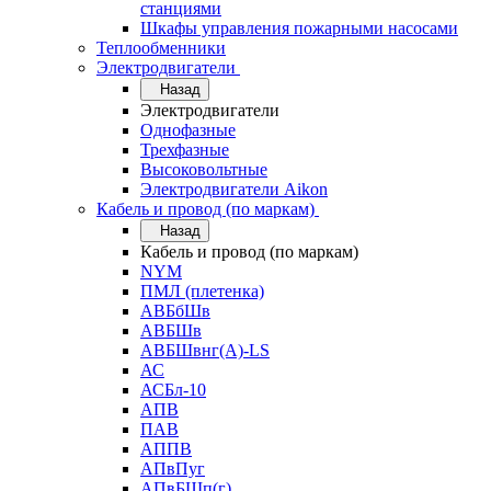
станциями
Шкафы управления пожарными насосами
Теплообменники
Электродвигатели
Назад
Электродвигатели
Однофазные
Трехфазные
Высоковольтные
Электродвигатели Aikon
Кабель и провод (по маркам)
Назад
Кабель и провод (по маркам)
NYM
ПМЛ (плетенка)
АВБбШв
АВБШв
АВБШвнг(А)-LS
АС
АСБл-10
АПВ
ПАВ
АППВ
АПвПуг
АПвБШп(г)