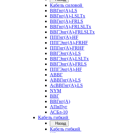
Кабель силовой
ВВГнг(А)-LS
ВВГнг(А)-LSLTx
ВВГнг(А)-FRLS
ВВГнг(А)-FRLSLTx
ВВГЭнг(А)-FRLSLTx
ППГнг(А)-HF
ППГЭнг(А)-FRHF
ППГнг(А)-FRHF
ВВГЭнг(А)-LS
ВВГЭнг(А)-LSLTx
ВВГЭнг(А)-FRLS
ППГЭнг(А)-HF
АВВГ
АВВГнг(А)-LS
АсВВГнг(А)-LS
NYM
ВВГ
ВВГнг(А)
АПвПуг
АСБл-10
Кабель гибкий
Назад
Кабель гибкий