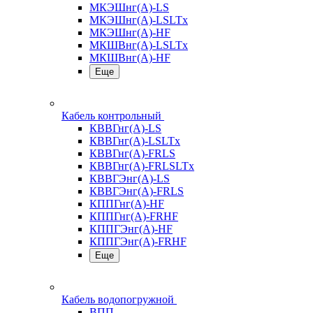
МКЭШнг(А)-LS
МКЭШнг(А)-LSLTx
МКЭШнг(А)-HF
МКШВнг(A)-LSLTx
МКШВнг(А)-HF
Еще
Кабель контрольный
КВВГнг(А)-LS
КВВГнг(А)-LSLTx
КВВГнг(А)-FRLS
КВВГнг(А)-FRLSLTx
КВВГЭнг(А)-LS
КВВГЭнг(А)-FRLS
КППГнг(А)-HF
КППГнг(А)-FRHF
КППГЭнг(А)-HF
КППГЭнг(А)-FRHF
Еще
Кабель водопогружной
ВПП