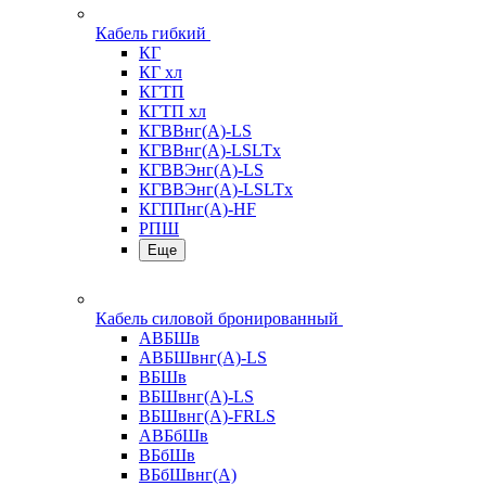
Кабель гибкий
КГ
КГ хл
КГТП
КГТП хл
КГВВнг(А)-LS
КГВВнг(А)-LSLTx
КГВВЭнг(А)-LS
КГВВЭнг(А)-LSLTx
КГППнг(А)-HF
РПШ
Еще
Кабель силовой бронированный
АВБШв
АВБШвнг(А)-LS
ВБШв
ВБШвнг(А)-LS
ВБШвнг(А)-FRLS
АВБбШв
ВБбШв
ВБбШвнг(А)