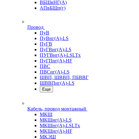
ВБШвНГ(А)
АПвБШп(г)
Провод
ПуВ
ПуВнг(А)-LS
ПуГВ
ПуГВнг(А)-LS
ПУГВнг(А)-LSLTx
ПуГПнг(А)-HF
ПВС
ПВСнг(А)-LS
ШВП, ШВВП, ПБВВГ
ШВВПнг(А)-LS
Еще
Кабель, провод монтажный
МКШ
МКШнг(А)-LS
МКШнг(А)-LSLTx
МКШнг(А)-HF
МКЭШ