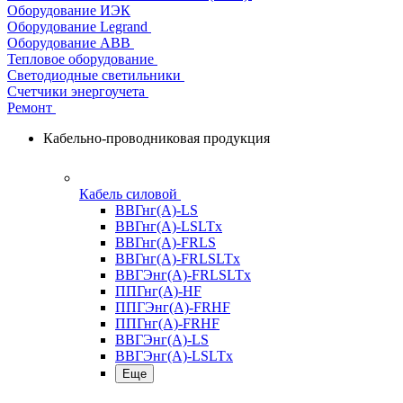
Оборудование ИЭК
Оборудование Legrand
Оборудование АВВ
Тепловое оборудование
Светодиодные светильники
Счетчики энергоучета
Ремонт
Кабельно-проводниковая продукция
Кабель силовой
ВВГнг(А)-LS
ВВГнг(А)-LSLTx
ВВГнг(А)-FRLS
ВВГнг(А)-FRLSLTx
ВВГЭнг(А)-FRLSLTx
ППГнг(А)-HF
ППГЭнг(А)-FRHF
ППГнг(А)-FRHF
ВВГЭнг(А)-LS
ВВГЭнг(А)-LSLTx
Еще