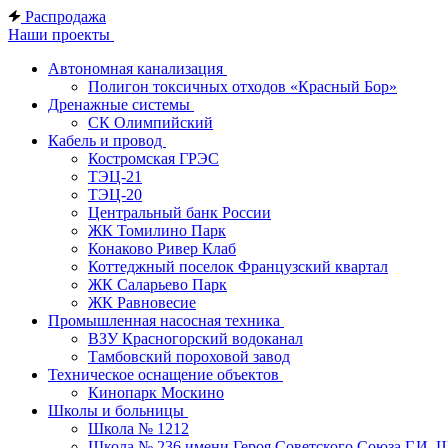
Распродажа
Наши проекты
Автономная канализация
Полигон токсичных отходов «Красный Бор»
Дренажные системы
СК Олимпийский
Кабель и провод
Костромская ГРЭС
ТЭЦ-21
ТЭЦ-20
Центральный банк России
ЖК Томилино Парк
Конаково Ривер Клаб
Коттеджный поселок Французский квартал
ЖК Саларьево Парк
ЖК Равновесие
Промышленная насосная техника
ВЗУ Красногорский водоканал
Тамбовский пороховой завод
Техническое оснащение объектов
Кинопарк Москино
Школы и больницы
Школа № 1212
Школа № 236 имени Героя Советского Союза Г.И. 