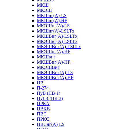
МКШ
МКЭШ
МКШнг(А)-LS
МКШнг(А)-HF
МКЭШнг(А)-LS
МКШнг(А)-LSLTx
МКШВнг(A)-LSLTx
МКЭШнг(А)-LSLTx
МКЭШВнг(A)-LSLTx
МКЭШнг(А)-HF
МКШвнг
МКШВнг(А)-HF
МКЭШВнг
МКЭШВнг(А)-LS
МКЭШВнг(А)-HF
НВ
П-274
ПуВ (ПВ-1)
ПуГВ (ПВ-3)
ПРКА
ПВКВ
ПВС
ПРКС
ПВСнг(А)-LS