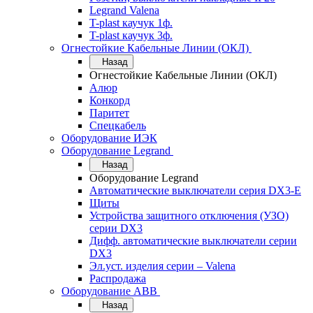
Legrand Valena
T-plast каучук 1ф.
T-plast каучук 3ф.
Огнестойкие Кабельные Линии (ОКЛ)
Назад
Огнестойкие Кабельные Линии (ОКЛ)
Алюр
Конкорд
Паритет
Спецкабель
Оборудование ИЭК
Оборудование Legrand
Назад
Оборудование Legrand
Автоматические выключатели серия DX3-E
Щиты
Устройства защитного отключения (УЗО)
серии DX3
Дифф. автоматические выключатели серии
DX3
Эл.уст. изделия серии – Valena
Распродажа
Оборудование АВВ
Назад