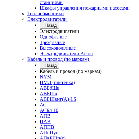
станциями
Шкафы управления пожарными насосами
Теплообменники
Электродвигатели
Назад
Электродвигатели
Однофазные
Трехфазные
Высоковольтные
Электродвигатели Aikon
Кабель и провод (по маркам)
Назад
Кабель и провод (по маркам)
NYM
ПМЛ (плетенка)
АВБбШв
АВБШв
АВБШвнг(А)-LS
АС
АСБл-10
АПВ
ПАВ
АППВ
АПвПуг
АПвБШп(г)