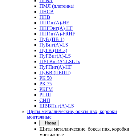
ПГВА
ПМЛ (плетенка)
ПНСВ
ППВ
ППГнг(А)-HF
ППГЭнг(А)-HF
ППГнг(А)-FRHF
ПуВ (ПВ-1)
ПуВнг(А)-LS
ПуГВ (ПВ-3)
ПуГВнг(А)-LS
ПУГВнг(А)-LSLTx
ПуГПнг(А)-HF
ПуВВ (ПБПП)
РК 50
РК 75
РКГМ
РПШ
СИП
ШВВПнг(А)-LS
Щиты металлические, боксы пвх, коробки
монтажные
Назад
Щиты металлические, боксы пвх, коробки
монтажные