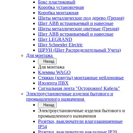
Бокс пластиковый
Коробка установочная
Коробка монтажная
Щиты металлические под дерево (Греция)
Щит ABB встраиваемый и навесные
Щиты металлические цветные (Греция)
Щит ABB встраиваемый и навесные
Щит LEGRAND
Щит Schneider Electric
ЩРУН (Щит Распределительный Учета)
Для монтажа
Назад
Для монтажа
Клеммы WAGO
Стяжки (хомуты) монтажные нейлоновые
Изолента ПВХ
Сигнальная лента "Осторожно! Кабель"
Электроустановочные изделия бытового и
промышленного назначения
Назад
Электроустановочные изделия бытового и
промышленного назначения
Розетки, выключатели влагозащищенные
IP54
Розетки, выключатели накладные IP20