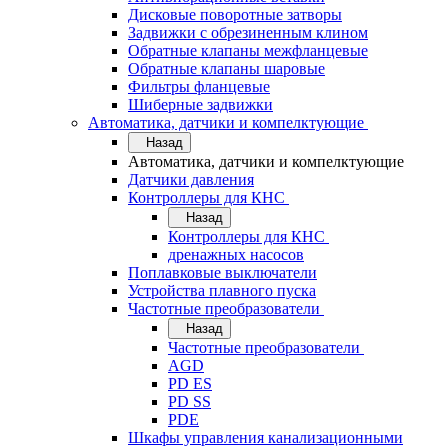
Дисковые поворотные затворы
Задвижки с обрезиненным клином
Обратные клапаны межфланцевые
Обратные клапаны шаровые
Фильтры фланцевые
Шиберные задвижки
Автоматика, датчики и компелктующие
Назад
Автоматика, датчики и компелктующие
Датчики давления
Контроллеры для КНС
Назад
Контроллеры для КНС
дренажных насосов
Поплавковые выключатели
Устройства плавного пуска
Частотные преобразователи
Назад
Частотные преобразователи
AGD
PD ES
PD SS
PDE
Шкафы управления канализационными