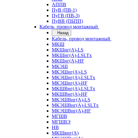
АППВ
ПуВ (ПВ-1)
ПуГВ (ПВ-3)
ПуВВ (ПБПП)
Кабель, провод монтажный
Назад
Кабель, провод монтажный
МКШ
МКШнг(А)-LS
МКШнг(А)-LSLTx
МКШнг(А)-HF
МКЭШ
МКЭШнг(А)-LS
МКЭШнг(А)-LSLTx
МКЭШнг(А)-HF
МКШВнг(A)-LSLTx
МКШВнг(А)-HF
МКЭШВнг(А)-LS
МКЭШВнг(A)-LSLTx
МКЭШВнг(А)-HF
МГШВ
МГШВЭ
НВ
МКШвнг(А)