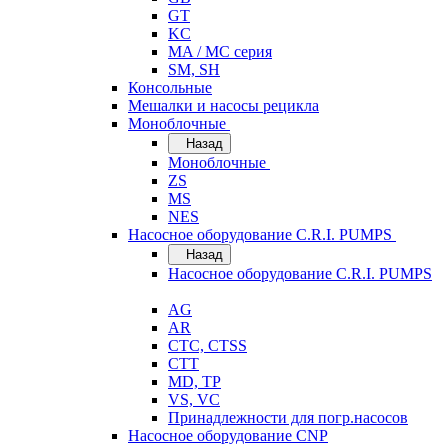
GT
KC
MA / MC серия
SM, SH
Консольные
Мешалки и насосы рецикла
Моноблочные
Назад
Моноблочные
ZS
MS
NES
Насосное оборудование C.R.I. PUMPS
Назад
Насосное оборудование C.R.I. PUMPS
AG
AR
CTC, CTSS
CTT
MD, TP
VS, VC
Принадлежности для погр.насосов
Насосное оборудование CNP