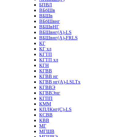
БПВЛ
ВБбШв
ВБШв
ВБбШвнг
ВБШвНГ
ВБШвнг(А)-LS
ВБШвнг(А)-FRLS
КГ
КГ хл
КГТП
КГТП хл
КГН
КГВВ
КГВВ нг
КГВВ нг(А)-LSLTx
КГВВЭ
КГВВЭнг
КГПП
КММ
КПЛКнг(C)-LS
КСВВ
КВВ
МГ
МГШВ
МГШВЭ