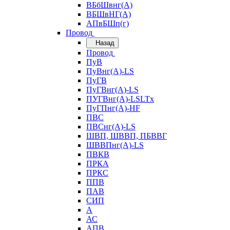
ВБбШвнг(А)
ВБШвНГ(А)
АПвБШп(г)
Провод
Назад
Провод
ПуВ
ПуВнг(А)-LS
ПуГВ
ПуГВнг(А)-LS
ПУГВнг(А)-LSLTx
ПуГПнг(А)-HF
ПВС
ПВСнг(А)-LS
ШВП, ШВВП, ПБВВГ
ШВВПнг(А)-LS
ПВКВ
ПРКА
ПРКС
ППВ
ПАВ
СИП
А
АС
АПВ