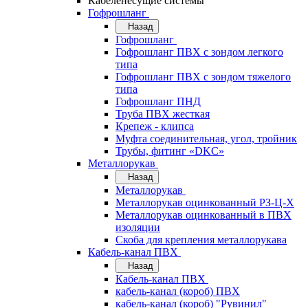
Кабеленесущие системы
Гофрошланг
Назад
Гофрошланг
Гофрошланг ПВХ с зондом легкого
типа
Гофрошланг ПВХ с зондом тяжелого
типа
Гофрошланг ПНД
Труба ПВХ жесткая
Крепеж - клипса
Муфта соединительная, угол, тройник
Трубы, фитинг «DKC»
Металлорукав
Назад
Металлорукав
Металлорукав оцинкованный РЗ-Ц-Х
Металлорукав оцинкованный в ПВХ
изоляции
Скоба для крепления металлорукава
Кабель-канал ПВХ
Назад
Кабель-канал ПВХ
кабель-канал (короб) ПВХ
кабель-канал (короб) "Рувинил"