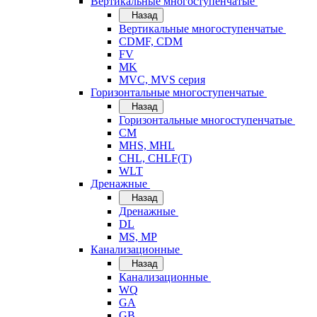
Вертикальные многоступенчатые
Назад
Вертикальные многоступенчатые
CDMF, CDM
FV
MK
MVC, MVS серия
Горизонтальные многоступенчатые
Назад
Горизонтальные многоступенчатые
CM
MHS, MHL
CHL, CHLF(T)
WLT
Дренажные
Назад
Дренажные
DL
MS, MP
Канализационные
Назад
Канализационные
WQ
GA
GB