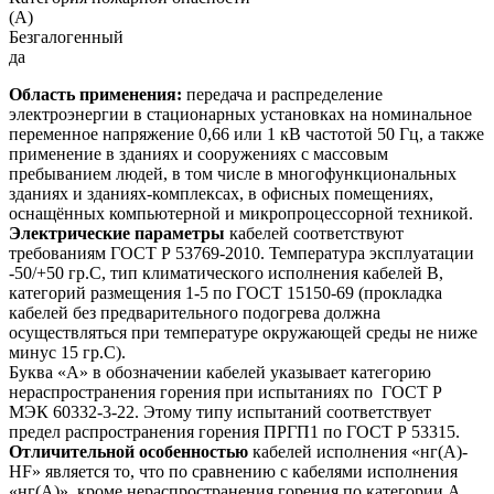
(A)
Безгалогенный
да
Область применения:
передача и распределение
электроэнергии в стационарных установках на номинальное
переменное напряжение 0,66 или 1 кВ частотой 50 Гц, а также
применение в зданиях и сооружениях с массовым
пребыванием людей, в том числе в многофункциональных
зданиях и зданиях-комплексах, в офисных помещениях,
оснащённых компьютерной и микропроцессорной техникой.
Электрические параметры
кабелей соответствуют
требованиям ГОСТ Р 53769-2010. Температура эксплуатации
-50/+50 гр.С, тип климатического исполнения кабелей В,
категорий размещения 1-5 по ГОСТ 15150-69 (прокладка
кабелей без предварительного подогрева должна
осуществляться при температуре окружающей среды не ниже
минус 15 гр.С).
Буква «А» в обозначении кабелей указывает категорию
нераспространения горения при испытаниях по ГОСТ Р
МЭК 60332-3-22. Этому типу испытаний соответствует
предел распространения горения ПРГП1 по ГОСТ Р 53315.
Отличительной особенностью
кабелей исполнения «нг(А)-
HF» является то, что по сравнению с кабелями исполнения
«нг(А)», кроме нераспространения горения по категории А