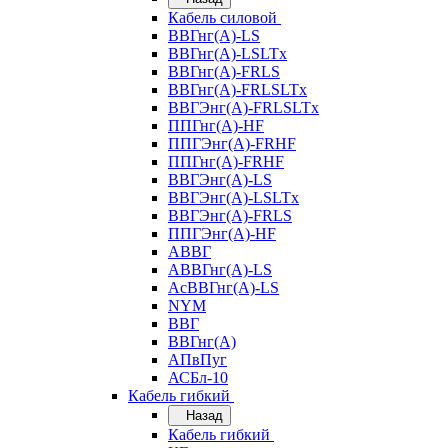
Кабель силовой
ВВГнг(А)-LS
ВВГнг(А)-LSLTx
ВВГнг(А)-FRLS
ВВГнг(А)-FRLSLTx
ВВГЭнг(А)-FRLSLTx
ППГнг(А)-HF
ППГЭнг(А)-FRHF
ППГнг(А)-FRHF
ВВГЭнг(А)-LS
ВВГЭнг(А)-LSLTx
ВВГЭнг(А)-FRLS
ППГЭнг(А)-HF
АВВГ
АВВГнг(А)-LS
АсВВГнг(А)-LS
NYM
ВВГ
ВВГнг(А)
АПвПуг
АСБл-10
Кабель гибкий
Назад
Кабель гибкий