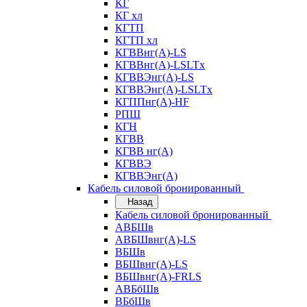
КГ
КГ хл
КГТП
КГТП хл
КГВВнг(А)-LS
КГВВнг(А)-LSLTx
КГВВЭнг(А)-LS
КГВВЭнг(А)-LSLTx
КГППнг(А)-HF
РПШ
КГН
КГВВ
КГВВ нг(А)
КГВВЭ
КГВВЭнг(А)
Кабель силовой бронированный
Назад
Кабель силовой бронированный
АВБШв
АВБШвнг(А)-LS
ВБШв
ВБШвнг(А)-LS
ВБШвнг(А)-FRLS
АВБбШв
ВБбШв