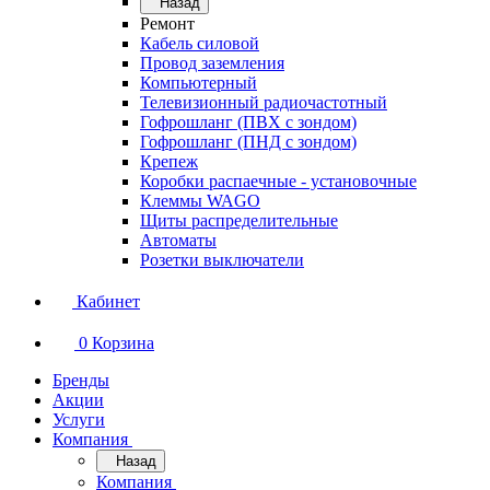
Назад
Ремонт
Кабель силовой
Провод заземления
Компьютерный
Телевизионный радиочастотный
Гофрошланг (ПВХ с зондом)
Гофрошланг (ПНД с зондом)
Крепеж
Коробки распаечные - установочные
Клеммы WAGO
Щиты распределительные
Автоматы
Розетки выключатели
Кабинет
0
Корзина
Бренды
Акции
Услуги
Компания
Назад
Компания