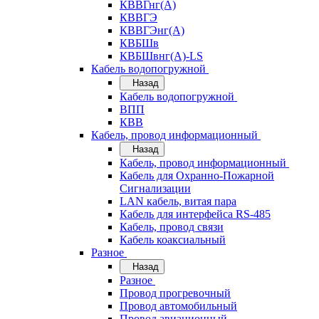
КВВГнг(А)
КВВГЭ
КВВГЭнг(А)
КВБШв
КВБШвнг(А)-LS
Кабель водопогружной
Назад
Кабель водопогружной
ВПП
КВВ
Кабель, провод информационный
Назад
Кабель, провод информационный
Кабель для Охранно-Пожарной
Сигнализации
LAN кабель, витая пара
Кабель для интерфейса RS-485
Кабель, провод связи
Кабель коаксиальный
Разное
Назад
Разное
Провод прогревочный
Провод автомобильный
Провод авиационный