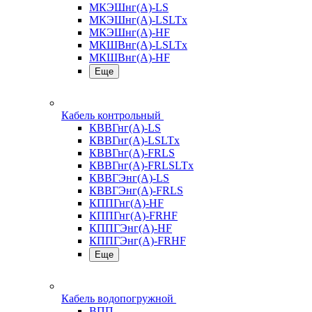
МКЭШнг(А)-LS
МКЭШнг(А)-LSLTx
МКЭШнг(А)-HF
МКШВнг(A)-LSLTx
МКШВнг(А)-HF
Еще
Кабель контрольный
КВВГнг(А)-LS
КВВГнг(А)-LSLTx
КВВГнг(А)-FRLS
КВВГнг(А)-FRLSLTx
КВВГЭнг(А)-LS
КВВГЭнг(А)-FRLS
КППГнг(А)-HF
КППГнг(А)-FRHF
КППГЭнг(А)-HF
КППГЭнг(А)-FRHF
Еще
Кабель водопогружной
ВПП