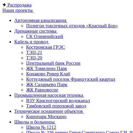
Распродажа
Наши проекты
Автономная канализация
Полигон токсичных отходов «Красный Бор»
Дренажные системы
СК Олимпийский
Кабель и провод
Костромская ГРЭС
ТЭЦ-21
ТЭЦ-20
Центральный банк России
ЖК Томилино Парк
Конаково Ривер Клаб
Коттеджный поселок Французский квартал
ЖК Саларьево Парк
ЖК Равновесие
Промышленная насосная техника
ВЗУ Красногорский водоканал
Тамбовский пороховой завод
Техническое оснащение объектов
Кинопарк Москино
Школы и больницы
Школа № 1212
Школа № 236 имени Героя Советского Союза Г.И. 