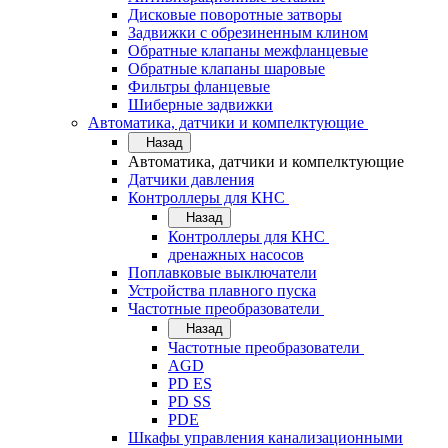
Дисковые поворотные затворы
Задвижки с обрезиненным клином
Обратные клапаны межфланцевые
Обратные клапаны шаровые
Фильтры фланцевые
Шиберные задвижки
Автоматика, датчики и компелктующие
Назад
Автоматика, датчики и компелктующие
Датчики давления
Контроллеры для КНС
Назад
Контроллеры для КНС
дренажных насосов
Поплавковые выключатели
Устройства плавного пуска
Частотные преобразователи
Назад
Частотные преобразователи
AGD
PD ES
PD SS
PDE
Шкафы управления канализационными