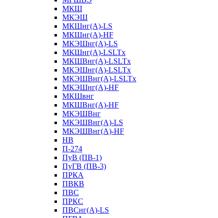
МКШ
МКЭШ
МКШнг(А)-LS
МКШнг(А)-HF
МКЭШнг(А)-LS
МКШнг(А)-LSLTx
МКШВнг(A)-LSLTx
МКЭШнг(А)-LSLTx
МКЭШВнг(A)-LSLTx
МКЭШнг(А)-HF
МКШвнг
МКШВнг(А)-HF
МКЭШВнг
МКЭШВнг(А)-LS
МКЭШВнг(А)-HF
НВ
П-274
ПуВ (ПВ-1)
ПуГВ (ПВ-3)
ПРКА
ПВКВ
ПВС
ПРКС
ПВСнг(А)-LS