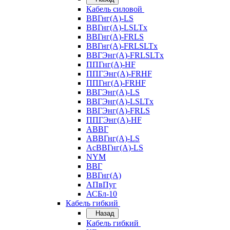
Кабель силовой
ВВГнг(А)-LS
ВВГнг(А)-LSLTx
ВВГнг(А)-FRLS
ВВГнг(А)-FRLSLTx
ВВГЭнг(А)-FRLSLTx
ППГнг(А)-HF
ППГЭнг(А)-FRHF
ППГнг(А)-FRHF
ВВГЭнг(А)-LS
ВВГЭнг(А)-LSLTx
ВВГЭнг(А)-FRLS
ППГЭнг(А)-HF
АВВГ
АВВГнг(А)-LS
АсВВГнг(А)-LS
NYM
ВВГ
ВВГнг(А)
АПвПуг
АСБл-10
Кабель гибкий
Назад
Кабель гибкий