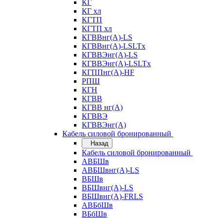
КГ
КГ хл
КГТП
КГТП хл
КГВВнг(А)-LS
КГВВнг(А)-LSLTx
КГВВЭнг(А)-LS
КГВВЭнг(А)-LSLTx
КГППнг(А)-HF
РПШ
КГН
КГВВ
КГВВ нг(А)
КГВВЭ
КГВВЭнг(А)
Кабель силовой бронированный
Назад
Кабель силовой бронированный
АВБШв
АВБШвнг(А)-LS
ВБШв
ВБШвнг(А)-LS
ВБШвнг(А)-FRLS
АВБбШв
ВБбШв