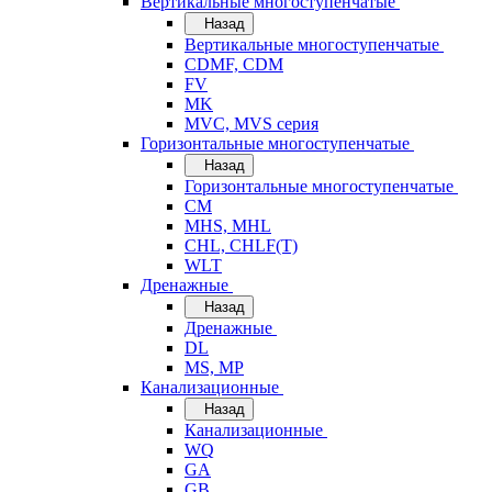
Вертикальные многоступенчатые
Назад
Вертикальные многоступенчатые
CDMF, CDM
FV
MK
MVC, MVS серия
Горизонтальные многоступенчатые
Назад
Горизонтальные многоступенчатые
CM
MHS, MHL
CHL, CHLF(T)
WLT
Дренажные
Назад
Дренажные
DL
MS, MP
Канализационные
Назад
Канализационные
WQ
GA
GB