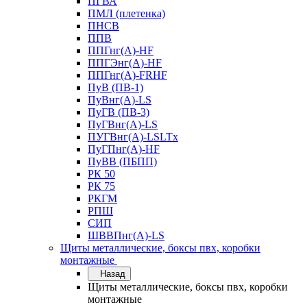
ПГВА
ПМЛ (плетенка)
ПНСВ
ППВ
ППГнг(А)-HF
ППГЭнг(А)-HF
ППГнг(А)-FRHF
ПуВ (ПВ-1)
ПуВнг(А)-LS
ПуГВ (ПВ-3)
ПуГВнг(А)-LS
ПУГВнг(А)-LSLTx
ПуГПнг(А)-HF
ПуВВ (ПБПП)
РК 50
РК 75
РКГМ
РПШ
СИП
ШВВПнг(А)-LS
Щиты металлические, боксы пвх, коробки
монтажные
Назад
Щиты металлические, боксы пвх, коробки
монтажные