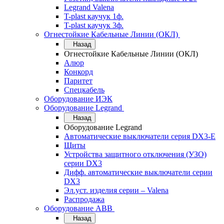
Legrand Valena
T-plast каучук 1ф.
T-plast каучук 3ф.
Огнестойкие Кабельные Линии (ОКЛ)
Назад
Огнестойкие Кабельные Линии (ОКЛ)
Алюр
Конкорд
Паритет
Спецкабель
Оборудование ИЭК
Оборудование Legrand
Назад
Оборудование Legrand
Автоматические выключатели серия DX3-E
Щиты
Устройства защитного отключения (УЗО)
серии DX3
Дифф. автоматические выключатели серии
DX3
Эл.уст. изделия серии – Valena
Распродажа
Оборудование АВВ
Назад