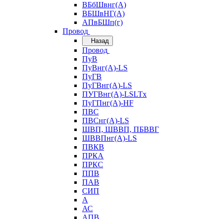
ВБбШвнг(А)
ВБШвНГ(А)
АПвБШп(г)
Провод
Назад
Провод
ПуВ
ПуВнг(А)-LS
ПуГВ
ПуГВнг(А)-LS
ПУГВнг(А)-LSLTx
ПуГПнг(А)-HF
ПВС
ПВСнг(А)-LS
ШВП, ШВВП, ПБВВГ
ШВВПнг(А)-LS
ПВКВ
ПРКА
ПРКС
ППВ
ПАВ
СИП
А
АС
АПВ