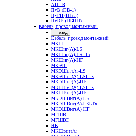
АППВ
ПуВ (ПВ-1)
ПуГВ (ПВ-3)
ПуВВ (ПБПП)
Кабель, провод монтажный
Назад
Кабель, провод монтажный
МКШ
МКШнг(А)-LS
МКШнг(А)-LSLTx
МКШнг(А)-HF
МКЭШ
МКЭШнг(А)-LS
МКЭШнг(А)-LSLTx
МКЭШнг(А)-HF
МКШВнг(A)-LSLTx
МКШВнг(А)-HF
МКЭШВнг(А)-LS
МКЭШВнг(A)-LSLTx
МКЭШВнг(А)-HF
МГШВ
МГШВЭ
НВ
МКШвнг(А)