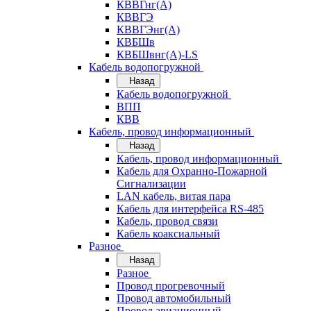
КВВГнг(А)
КВВГЭ
КВВГЭнг(А)
КВБШв
КВБШвнг(А)-LS
Кабель водопогружной
Назад
Кабель водопогружной
ВПП
КВВ
Кабель, провод информационный
Назад
Кабель, провод информационный
Кабель для Охранно-Пожарной
Сигнализации
LAN кабель, витая пара
Кабель для интерфейса RS-485
Кабель, провод связи
Кабель коаксиальный
Разное
Назад
Разное
Провод прогревочный
Провод автомобильный
Провод авиационный