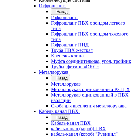
Кабеленесущие системы
Гофрошланг
Назад
Гофрошланг
Гофрошланг ПВХ с зондом легкого
типа
Гофрошланг ПВХ с зондом тяжелого
типа
Гофрошланг ПНД
Труба ПВХ жесткая
Крепеж - клипса
Муфта соединительная, угол, тройник
Трубы, фитинг «DKC»
Металлорукав
Назад
Металлорукав
Металлорукав оцинкованный РЗ-Ц-Х
Металлорукав оцинкованный в ПВХ
изоляции
Скоба для крепления металлорукава
Кабель-канал ПВХ
Назад
Кабель-канал ПВХ
кабель-канал (короб) ПВХ
кабель-канал (короб) "Рувинил"