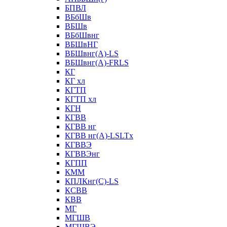
БПВЛ
ВБбШв
ВБШв
ВБбШвнг
ВБШвНГ
ВБШвнг(А)-LS
ВБШвнг(А)-FRLS
КГ
КГ хл
КГТП
КГТП хл
КГН
КГВВ
КГВВ нг
КГВВ нг(А)-LSLTx
КГВВЭ
КГВВЭнг
КГПП
КММ
КПЛКнг(C)-LS
КСВВ
КВВ
МГ
МГШВ
МГШВЭ