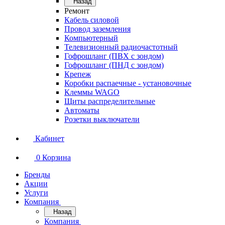
Назад
Ремонт
Кабель силовой
Провод заземления
Компьютерный
Телевизионный радиочастотный
Гофрошланг (ПВХ с зондом)
Гофрошланг (ПНД с зондом)
Крепеж
Коробки распаечные - установочные
Клеммы WAGO
Щиты распределительные
Автоматы
Розетки выключатели
Кабинет
0
Корзина
Бренды
Акции
Услуги
Компания
Назад
Компания