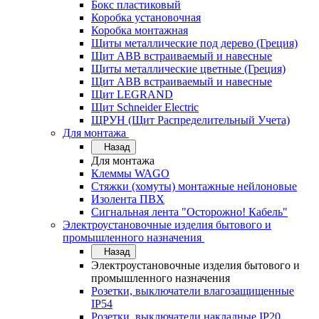
Бокс пластиковый
Коробка установочная
Коробка монтажная
Щиты металлические под дерево (Греция)
Щит ABB встраиваемый и навесные
Щиты металлические цветные (Греция)
Щит ABB встраиваемый и навесные
Щит LEGRAND
Щит Schneider Electric
ЩРУН (Щит Распределительный Учета)
Для монтажа
Назад
Для монтажа
Клеммы WAGO
Стяжки (хомуты) монтажные нейлоновые
Изолента ПВХ
Сигнальная лента "Осторожно! Кабель"
Электроустановочные изделия бытового и
промышленного назначения
Назад
Электроустановочные изделия бытового и
промышленного назначения
Розетки, выключатели влагозащищенные
IP54
Розетки, выключатели накладные IP20