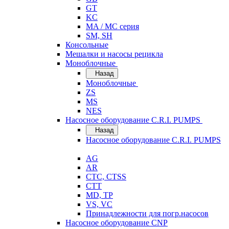
GT
KC
MA / MC серия
SM, SH
Консольные
Мешалки и насосы рецикла
Моноблочные
Назад
Моноблочные
ZS
MS
NES
Насосное оборудование C.R.I. PUMPS
Назад
Насосное оборудование C.R.I. PUMPS
AG
AR
CTC, CTSS
CTT
MD, TP
VS, VC
Принадлежности для погр.насосов
Насосное оборудование CNP