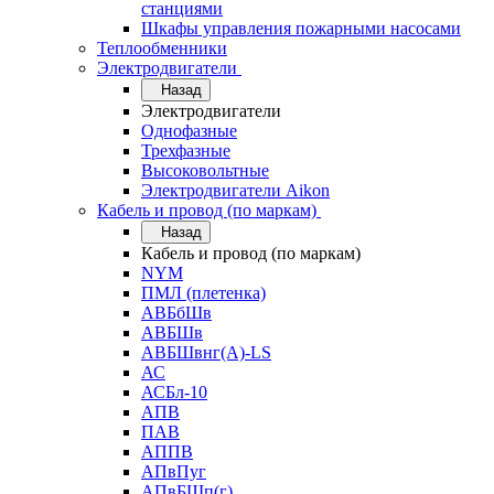
станциями
Шкафы управления пожарными насосами
Теплообменники
Электродвигатели
Назад
Электродвигатели
Однофазные
Трехфазные
Высоковольтные
Электродвигатели Aikon
Кабель и провод (по маркам)
Назад
Кабель и провод (по маркам)
NYM
ПМЛ (плетенка)
АВБбШв
АВБШв
АВБШвнг(А)-LS
АС
АСБл-10
АПВ
ПАВ
АППВ
АПвПуг
АПвБШп(г)