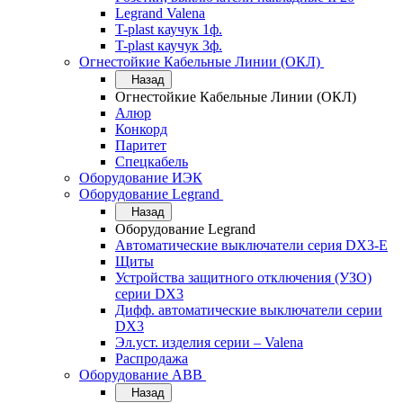
Legrand Valena
T-plast каучук 1ф.
T-plast каучук 3ф.
Огнестойкие Кабельные Линии (ОКЛ)
Назад
Огнестойкие Кабельные Линии (ОКЛ)
Алюр
Конкорд
Паритет
Спецкабель
Оборудование ИЭК
Оборудование Legrand
Назад
Оборудование Legrand
Автоматические выключатели серия DX3-E
Щиты
Устройства защитного отключения (УЗО)
серии DX3
Дифф. автоматические выключатели серии
DX3
Эл.уст. изделия серии – Valena
Распродажа
Оборудование АВВ
Назад