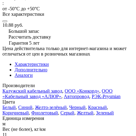
:
от -50°С до +50°С
Все характеристики
10.88 руб.
Большой запас
Рассчитать доставку
Гарантия 5 лет
Цена действительна только для интернет-магазина и может
отличаться от цен в розничных магазинах
Характеристики
Дополнительно
Аналоги
Производители
Калужский кабельный завод
,
ООО «Конкорд»
,
ООО
«Кабельный завод «АЛЮР»
,
Автопровод
,
РЭК-Prysmian
Цвета
Белый
,
Синий
,
Желто-зелёный
,
Черный
,
Красный
,
Коричневый
,
Фиолетовый
,
Серый
,
Желтый
,
Зеленый
Единица измерения
м
Вес (не более), кг/км
11