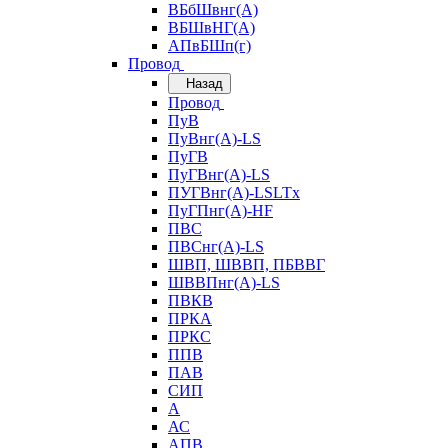
ВБбШвнг(А)
ВБШвНГ(А)
АПвБШп(г)
Провод
Назад
Провод
ПуВ
ПуВнг(А)-LS
ПуГВ
ПуГВнг(А)-LS
ПУГВнг(А)-LSLTx
ПуГПнг(А)-HF
ПВС
ПВСнг(А)-LS
ШВП, ШВВП, ПБВВГ
ШВВПнг(А)-LS
ПВКВ
ПРКА
ПРКС
ППВ
ПАВ
СИП
А
АС
АПВ