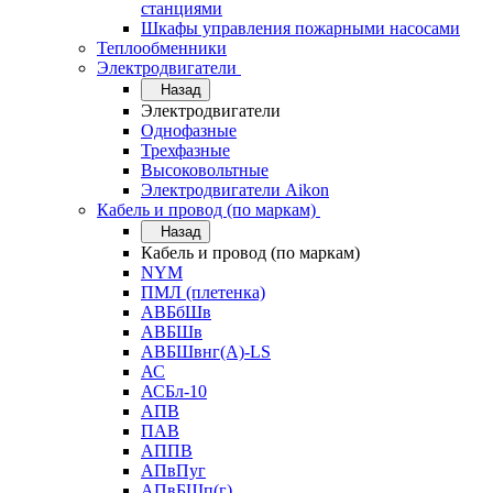
станциями
Шкафы управления пожарными насосами
Теплообменники
Электродвигатели
Назад
Электродвигатели
Однофазные
Трехфазные
Высоковольтные
Электродвигатели Aikon
Кабель и провод (по маркам)
Назад
Кабель и провод (по маркам)
NYM
ПМЛ (плетенка)
АВБбШв
АВБШв
АВБШвнг(А)-LS
АС
АСБл-10
АПВ
ПАВ
АППВ
АПвПуг
АПвБШп(г)