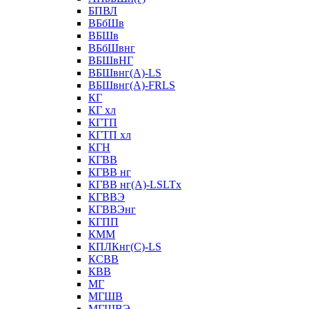
БПВЛ
ВБбШв
ВБШв
ВБбШвнг
ВБШвНГ
ВБШвнг(А)-LS
ВБШвнг(А)-FRLS
КГ
КГ хл
КГТП
КГТП хл
КГН
КГВВ
КГВВ нг
КГВВ нг(А)-LSLTx
КГВВЭ
КГВВЭнг
КГПП
КММ
КПЛКнг(C)-LS
КСВВ
КВВ
МГ
МГШВ
МГШВЭ