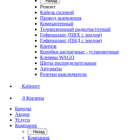
Назад
Ремонт
Кабель силовой
Провод заземления
Компьютерный
Телевизионный радиочастотный
Гофрошланг (ПВХ с зондом)
Гофрошланг (ПНД с зондом)
Крепеж
Коробки распаечные - установочные
Клеммы WAGO
Щиты распределительные
Автоматы
Розетки выключатели
Кабинет
0
Корзина
Бренды
Акции
Услуги
Компания
Назад
Компания