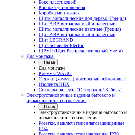
Бокс пластиковый
Коробка установочная
Коробка монтажная
Щиты металлические под дерево (Греция)
Щит ABB встраиваемый и навесные
Щиты металлические цветные (Греция)
Щит ABB встраиваемый и навесные
Щит LEGRAND
Щит Schneider Electric
ЩРУН (Щит Распределительный Учета)
Для монтажа
Назад
Для монтажа
Клеммы WAGO
Стяжки (хомуты) монтажные нейлоновые
Изолента ПВХ
Сигнальная лента "Осторожно! Кабель"
Электроустановочные изделия бытового и
промышленного назначения
Назад
Электроустановочные изделия бытового и
промышленного назначения
Розетки, выключатели влагозащищенные
IP54
Розетки, выключатели накладные IP20