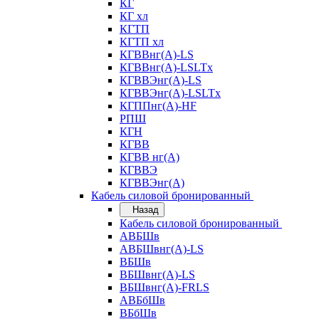
КГ
КГ хл
КГТП
КГТП хл
КГВВнг(А)-LS
КГВВнг(А)-LSLTx
КГВВЭнг(А)-LS
КГВВЭнг(А)-LSLTx
КГППнг(А)-HF
РПШ
КГН
КГВВ
КГВВ нг(А)
КГВВЭ
КГВВЭнг(А)
Кабель силовой бронированный
Назад
Кабель силовой бронированный
АВБШв
АВБШвнг(А)-LS
ВБШв
ВБШвнг(А)-LS
ВБШвнг(А)-FRLS
АВБбШв
ВБбШв