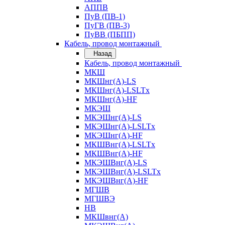
АППВ
ПуВ (ПВ-1)
ПуГВ (ПВ-3)
ПуВВ (ПБПП)
Кабель, провод монтажный
Назад
Кабель, провод монтажный
МКШ
МКШнг(А)-LS
МКШнг(А)-LSLTx
МКШнг(А)-HF
МКЭШ
МКЭШнг(А)-LS
МКЭШнг(А)-LSLTx
МКЭШнг(А)-HF
МКШВнг(A)-LSLTx
МКШВнг(А)-HF
МКЭШВнг(А)-LS
МКЭШВнг(A)-LSLTx
МКЭШВнг(А)-HF
МГШВ
МГШВЭ
НВ
МКШвнг(А)