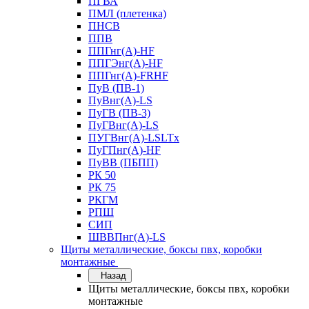
ПГВА
ПМЛ (плетенка)
ПНСВ
ППВ
ППГнг(А)-HF
ППГЭнг(А)-HF
ППГнг(А)-FRHF
ПуВ (ПВ-1)
ПуВнг(А)-LS
ПуГВ (ПВ-3)
ПуГВнг(А)-LS
ПУГВнг(А)-LSLTx
ПуГПнг(А)-HF
ПуВВ (ПБПП)
РК 50
РК 75
РКГМ
РПШ
СИП
ШВВПнг(А)-LS
Щиты металлические, боксы пвх, коробки
монтажные
Назад
Щиты металлические, боксы пвх, коробки
монтажные