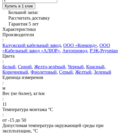
Купить в 1 клик
Большой запас
Рассчитать доставку
Гарантия 5 лет
Характеристики
Производители
:
Калужский кабельный завод
,
ООО «Конкорд»
,
ООО
«Кабельный завод «АЛЮР»
,
Автопровод
,
РЭК-Prysmian
Цвета
:
Белый
,
Синий
,
Желто-зелёный
,
Черный
,
Красный
,
Коричневый
,
Фиолетовый
,
Серый
,
Желтый
,
Зеленый
Единица измерения
:
м
Вес (не более), кг/км
:
11
Температура монтажа °C
:
от -15 до 50
Допустимая температура окружающей среды при
эксплуатации, °C