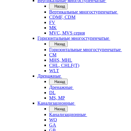
Вертикальные многоступенчатые
Назад
Вертикальные многоступенчатые
CDMF, CDM
FV
MK
MVC, MVS серия
Горизонтальные многоступенчатые
Назад
Горизонтальные многоступенчатые
CM
MHS, MHL
CHL, CHLF(T)
WLT
Дренажные
Назад
Дренажные
DL
MS, MP
Канализационные
Назад
Канализационные
WQ
GA
GB