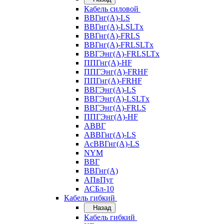
Кабель силовой
ВВГнг(А)-LS
ВВГнг(А)-LSLTx
ВВГнг(А)-FRLS
ВВГнг(А)-FRLSLTx
ВВГЭнг(А)-FRLSLTx
ППГнг(А)-HF
ППГЭнг(А)-FRHF
ППГнг(А)-FRHF
ВВГЭнг(А)-LS
ВВГЭнг(А)-LSLTx
ВВГЭнг(А)-FRLS
ППГЭнг(А)-HF
АВВГ
АВВГнг(А)-LS
АсВВГнг(А)-LS
NYM
ВВГ
ВВГнг(А)
АПвПуг
АСБл-10
Кабель гибкий
Назад
Кабель гибкий