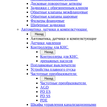
Дисковые поворотные затворы
Задвижки с обрезиненным клином
Обратные клапаны межфланцевые
Обратные клапаны шаровые
Фильтры фланцевые
Шиберные задвижки
Автоматика, датчики и компелктующие
Назад
Автоматика, датчики и компелктующие
Датчики давления
Контроллеры для КНС
Назад
Контроллеры для КНС
дренажных насосов
Поплавковые выключатели
Устройства плавного пуска
Частотные преобразователи
Назад
Частотные преобразователи
AGD
PD ES
PD SS
PDE
Шкафы управления канализационными