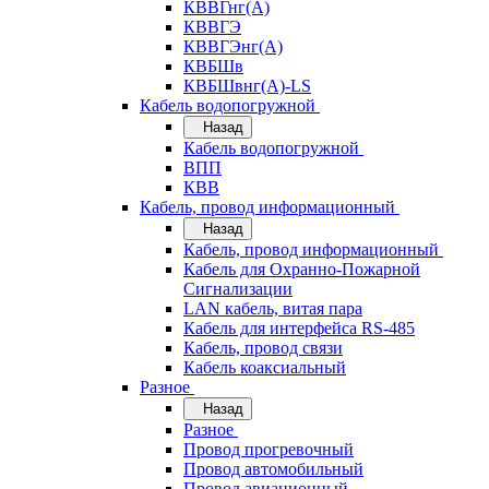
КВВГнг(А)
КВВГЭ
КВВГЭнг(А)
КВБШв
КВБШвнг(А)-LS
Кабель водопогружной
Назад
Кабель водопогружной
ВПП
КВВ
Кабель, провод информационный
Назад
Кабель, провод информационный
Кабель для Охранно-Пожарной
Сигнализации
LAN кабель, витая пара
Кабель для интерфейса RS-485
Кабель, провод связи
Кабель коаксиальный
Разное
Назад
Разное
Провод прогревочный
Провод автомобильный
Провод авиационный