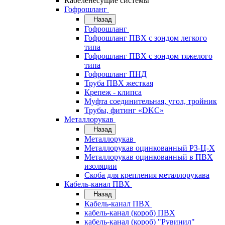
Кабеленесущие системы
Гофрошланг
Назад
Гофрошланг
Гофрошланг ПВХ с зондом легкого
типа
Гофрошланг ПВХ с зондом тяжелого
типа
Гофрошланг ПНД
Труба ПВХ жесткая
Крепеж - клипса
Муфта соединительная, угол, тройник
Трубы, фитинг «DKC»
Металлорукав
Назад
Металлорукав
Металлорукав оцинкованный РЗ-Ц-Х
Металлорукав оцинкованный в ПВХ
изоляции
Скоба для крепления металлорукава
Кабель-канал ПВХ
Назад
Кабель-канал ПВХ
кабель-канал (короб) ПВХ
кабель-канал (короб) "Рувинил"