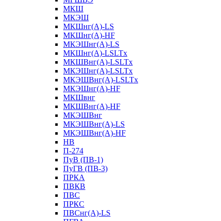
МКШ
МКЭШ
МКШнг(А)-LS
МКШнг(А)-HF
МКЭШнг(А)-LS
МКШнг(А)-LSLTx
МКШВнг(A)-LSLTx
МКЭШнг(А)-LSLTx
МКЭШВнг(A)-LSLTx
МКЭШнг(А)-HF
МКШвнг
МКШВнг(А)-HF
МКЭШВнг
МКЭШВнг(А)-LS
МКЭШВнг(А)-HF
НВ
П-274
ПуВ (ПВ-1)
ПуГВ (ПВ-3)
ПРКА
ПВКВ
ПВС
ПРКС
ПВСнг(А)-LS