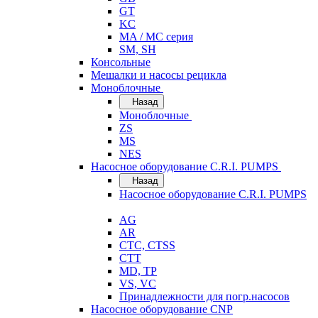
GT
KC
MA / MC серия
SM, SH
Консольные
Мешалки и насосы рецикла
Моноблочные
Назад
Моноблочные
ZS
MS
NES
Насосное оборудование C.R.I. PUMPS
Назад
Насосное оборудование C.R.I. PUMPS
AG
AR
CTC, CTSS
CTT
MD, TP
VS, VC
Принадлежности для погр.насосов
Насосное оборудование CNP