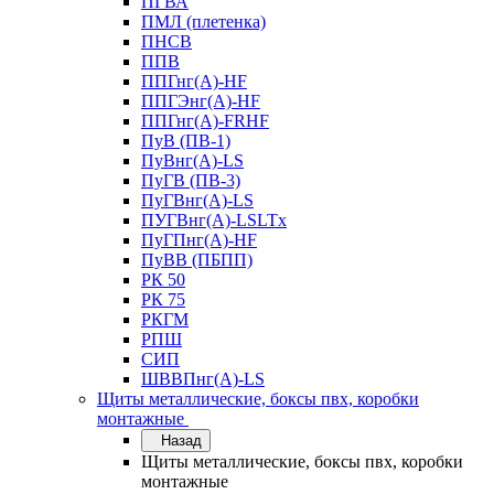
ПГВА
ПМЛ (плетенка)
ПНСВ
ППВ
ППГнг(А)-HF
ППГЭнг(А)-HF
ППГнг(А)-FRHF
ПуВ (ПВ-1)
ПуВнг(А)-LS
ПуГВ (ПВ-3)
ПуГВнг(А)-LS
ПУГВнг(А)-LSLTx
ПуГПнг(А)-HF
ПуВВ (ПБПП)
РК 50
РК 75
РКГМ
РПШ
СИП
ШВВПнг(А)-LS
Щиты металлические, боксы пвх, коробки
монтажные
Назад
Щиты металлические, боксы пвх, коробки
монтажные