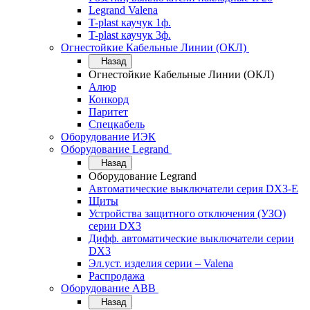
Legrand Valena
T-plast каучук 1ф.
T-plast каучук 3ф.
Огнестойкие Кабельные Линии (ОКЛ)
Назад
Огнестойкие Кабельные Линии (ОКЛ)
Алюр
Конкорд
Паритет
Спецкабель
Оборудование ИЭК
Оборудование Legrand
Назад
Оборудование Legrand
Автоматические выключатели серия DX3-E
Щиты
Устройства защитного отключения (УЗО)
серии DX3
Дифф. автоматические выключатели серии
DX3
Эл.уст. изделия серии – Valena
Распродажа
Оборудование АВВ
Назад