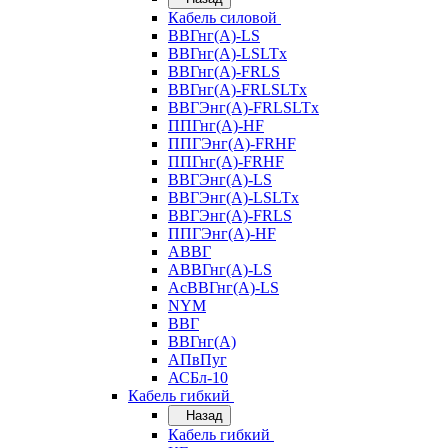
Кабель силовой
ВВГнг(А)-LS
ВВГнг(А)-LSLTx
ВВГнг(А)-FRLS
ВВГнг(А)-FRLSLTx
ВВГЭнг(А)-FRLSLTx
ППГнг(А)-HF
ППГЭнг(А)-FRHF
ППГнг(А)-FRHF
ВВГЭнг(А)-LS
ВВГЭнг(А)-LSLTx
ВВГЭнг(А)-FRLS
ППГЭнг(А)-HF
АВВГ
АВВГнг(А)-LS
АсВВГнг(А)-LS
NYM
ВВГ
ВВГнг(А)
АПвПуг
АСБл-10
Кабель гибкий
Назад
Кабель гибкий