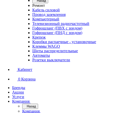
Назад
Ремонт
Кабель силовой
Провод заземления
Компьютерный
Телевизионный радиочастотный
Гофрошланг (ПВХ с зондом)
Гофрошланг (ПНД с зондом)
Крепеж
Коробки распаечные - установочные
Клеммы WAGO
Щиты распределительные
Автоматы
Розетки выключатели
Кабинет
0
Корзина
Бренды
Акции
Услуги
Компания
Назад
Компания