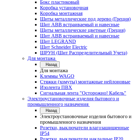
Бокс пластиковый
Коробка установочная
Коробка монтажная
Щиты металлические под дерево (Греция)
Щит ABB встраиваемый и навесные
Щиты металлические цветные (Греция)
Щит ABB встраиваемый и навесные
Щит LEGRAND
Щит Schneider Electric
ЩРУН (Щит Распределительный Учета)
Для монтажа
Назад
Для монтажа
Клеммы WAGO
Стяжки (хомуты) монтажные нейлоновые
Изолента ПВХ
Сигнальная лента "Осторожно! Кабель"
Электроустановочные изделия бытового и
промышленного назначения
Назад
Электроустановочные изделия бытового и
промышленного назначения
Розетки, выключатели влагозащищенные
IP54
Розетки, выключатели накладные IP20