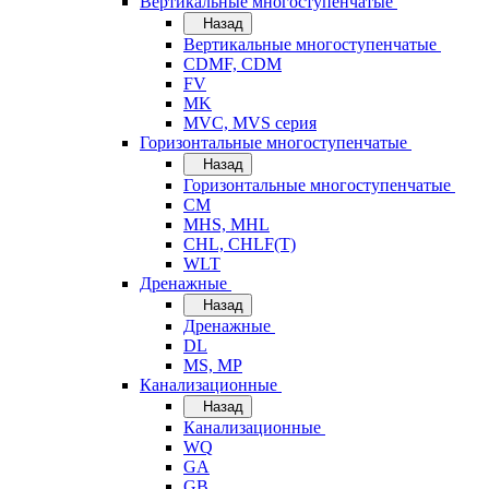
Вертикальные многоступенчатые
Назад
Вертикальные многоступенчатые
CDMF, CDM
FV
MK
MVC, MVS серия
Горизонтальные многоступенчатые
Назад
Горизонтальные многоступенчатые
CM
MHS, MHL
CHL, CHLF(T)
WLT
Дренажные
Назад
Дренажные
DL
MS, MP
Канализационные
Назад
Канализационные
WQ
GA
GB