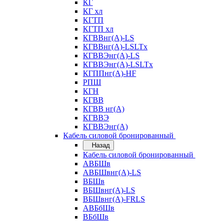
КГ
КГ хл
КГТП
КГТП хл
КГВВнг(А)-LS
КГВВнг(А)-LSLTx
КГВВЭнг(А)-LS
КГВВЭнг(А)-LSLTx
КГППнг(А)-HF
РПШ
КГН
КГВВ
КГВВ нг(А)
КГВВЭ
КГВВЭнг(А)
Кабель силовой бронированный
Назад
Кабель силовой бронированный
АВБШв
АВБШвнг(А)-LS
ВБШв
ВБШвнг(А)-LS
ВБШвнг(А)-FRLS
АВБбШв
ВБбШв