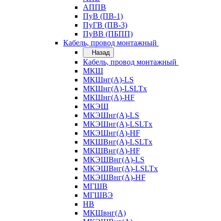
АППВ
ПуВ (ПВ-1)
ПуГВ (ПВ-3)
ПуВВ (ПБПП)
Кабель, провод монтажный
Назад
Кабель, провод монтажный
МКШ
МКШнг(А)-LS
МКШнг(А)-LSLTx
МКШнг(А)-HF
МКЭШ
МКЭШнг(А)-LS
МКЭШнг(А)-LSLTx
МКЭШнг(А)-HF
МКШВнг(A)-LSLTx
МКШВнг(А)-HF
МКЭШВнг(А)-LS
МКЭШВнг(A)-LSLTx
МКЭШВнг(А)-HF
МГШВ
МГШВЭ
НВ
МКШвнг(А)