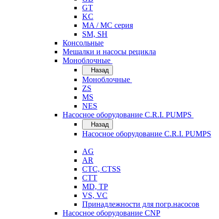
GT
KC
MA / MC серия
SM, SH
Консольные
Мешалки и насосы рецикла
Моноблочные
Назад
Моноблочные
ZS
MS
NES
Насосное оборудование C.R.I. PUMPS
Назад
Насосное оборудование C.R.I. PUMPS
AG
AR
CTC, CTSS
CTT
MD, TP
VS, VC
Принадлежности для погр.насосов
Насосное оборудование CNP