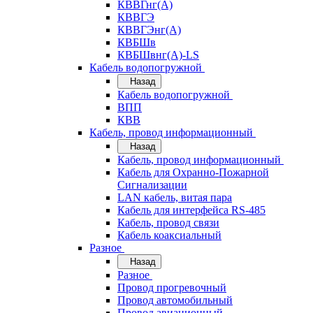
КВВГнг(А)
КВВГЭ
КВВГЭнг(А)
КВБШв
КВБШвнг(А)-LS
Кабель водопогружной
Назад
Кабель водопогружной
ВПП
КВВ
Кабель, провод информационный
Назад
Кабель, провод информационный
Кабель для Охранно-Пожарной
Сигнализации
LAN кабель, витая пара
Кабель для интерфейса RS-485
Кабель, провод связи
Кабель коаксиальный
Разное
Назад
Разное
Провод прогревочный
Провод автомобильный
Провод авиационный