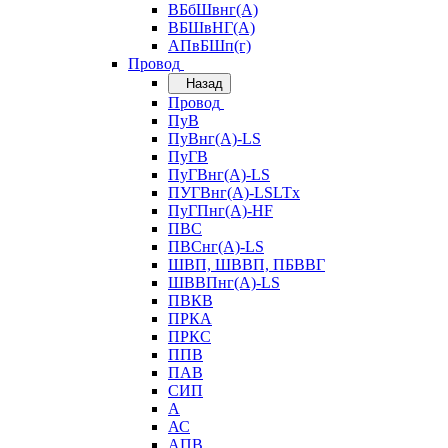
ВБбШвнг(А)
ВБШвНГ(А)
АПвБШп(г)
Провод
Назад
Провод
ПуВ
ПуВнг(А)-LS
ПуГВ
ПуГВнг(А)-LS
ПУГВнг(А)-LSLTx
ПуГПнг(А)-HF
ПВС
ПВСнг(А)-LS
ШВП, ШВВП, ПБВВГ
ШВВПнг(А)-LS
ПВКВ
ПРКА
ПРКС
ППВ
ПАВ
СИП
А
АС
АПВ