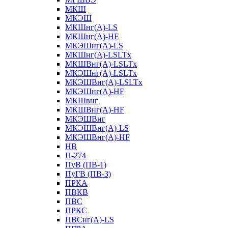
МКШ
МКЭШ
МКШнг(А)-LS
МКШнг(А)-HF
МКЭШнг(А)-LS
МКШнг(А)-LSLTx
МКШВнг(A)-LSLTx
МКЭШнг(А)-LSLTx
МКЭШВнг(A)-LSLTx
МКЭШнг(А)-HF
МКШвнг
МКШВнг(А)-HF
МКЭШВнг
МКЭШВнг(А)-LS
МКЭШВнг(А)-HF
НВ
П-274
ПуВ (ПВ-1)
ПуГВ (ПВ-3)
ПРКА
ПВКВ
ПВС
ПРКС
ПВСнг(А)-LS