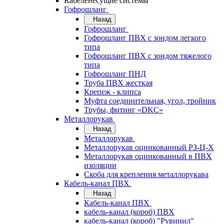
Кабеленесущие системы
Гофрошланг
Назад
Гофрошланг
Гофрошланг ПВХ с зондом легкого
типа
Гофрошланг ПВХ с зондом тяжелого
типа
Гофрошланг ПНД
Труба ПВХ жесткая
Крепеж - клипса
Муфта соединительная, угол, тройник
Трубы, фитинг «DKC»
Металлорукав
Назад
Металлорукав
Металлорукав оцинкованный РЗ-Ц-Х
Металлорукав оцинкованный в ПВХ
изоляции
Скоба для крепления металлорукава
Кабель-канал ПВХ
Назад
Кабель-канал ПВХ
кабель-канал (короб) ПВХ
кабель-канал (короб) "Рувинил"