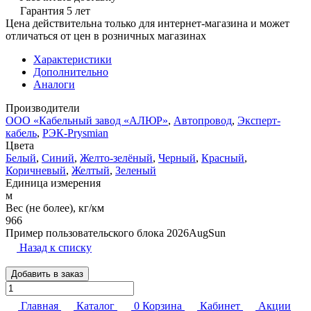
Гарантия 5 лет
Цена действительна только для интернет-магазина и может
отличаться от цен в розничных магазинах
Характеристики
Дополнительно
Аналоги
Производители
ООО «Кабельный завод «АЛЮР»
,
Автопровод
,
Эксперт-
кабель
,
РЭК-Prysmian
Цвета
Белый
,
Синий
,
Желто-зелёный
,
Черный
,
Красный
,
Коричневый
,
Желтый
,
Зеленый
Единица измерения
м
Вес (не более), кг/км
966
Пример пользовательского блока 2026AugSun
Назад к списку
Добавить в заказ
Главная
Каталог
0
Корзина
Кабинет
Акции