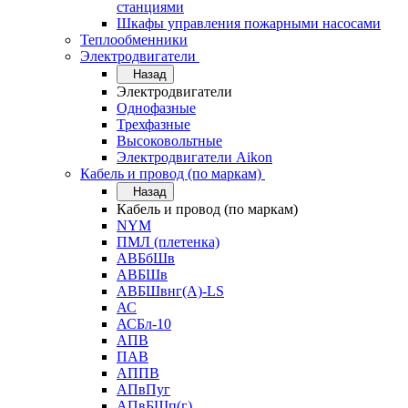
станциями
Шкафы управления пожарными насосами
Теплообменники
Электродвигатели
Назад
Электродвигатели
Однофазные
Трехфазные
Высоковольтные
Электродвигатели Aikon
Кабель и провод (по маркам)
Назад
Кабель и провод (по маркам)
NYM
ПМЛ (плетенка)
АВБбШв
АВБШв
АВБШвнг(А)-LS
АС
АСБл-10
АПВ
ПАВ
АППВ
АПвПуг
АПвБШп(г)