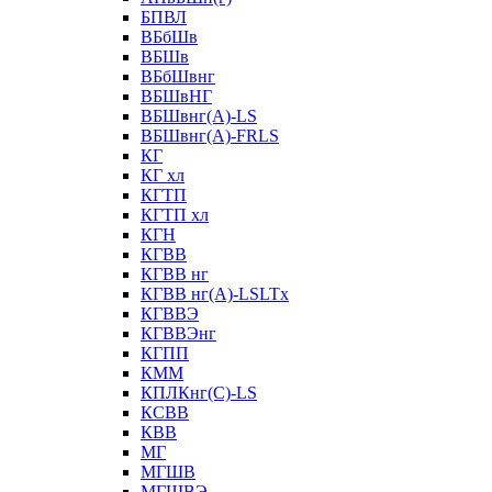
БПВЛ
ВБбШв
ВБШв
ВБбШвнг
ВБШвНГ
ВБШвнг(А)-LS
ВБШвнг(А)-FRLS
КГ
КГ хл
КГТП
КГТП хл
КГН
КГВВ
КГВВ нг
КГВВ нг(А)-LSLTx
КГВВЭ
КГВВЭнг
КГПП
КММ
КПЛКнг(C)-LS
КСВВ
КВВ
МГ
МГШВ
МГШВЭ