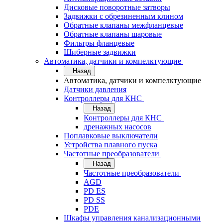
Дисковые поворотные затворы
Задвижки с обрезиненным клином
Обратные клапаны межфланцевые
Обратные клапаны шаровые
Фильтры фланцевые
Шиберные задвижки
Автоматика, датчики и компелктующие
Назад
Автоматика, датчики и компелктующие
Датчики давления
Контроллеры для КНС
Назад
Контроллеры для КНС
дренажных насосов
Поплавковые выключатели
Устройства плавного пуска
Частотные преобразователи
Назад
Частотные преобразователи
AGD
PD ES
PD SS
PDE
Шкафы управления канализационными