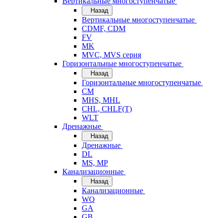
Вертикальные многоступенчатые
Назад
Вертикальные многоступенчатые
CDMF, CDM
FV
MK
MVC, MVS серия
Горизонтальные многоступенчатые
Назад
Горизонтальные многоступенчатые
CM
MHS, MHL
CHL, CHLF(T)
WLT
Дренажные
Назад
Дренажные
DL
MS, MP
Канализационные
Назад
Канализационные
WQ
GA
GB