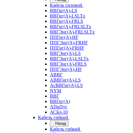
Кабель силовой
ВВГнг(А)-LS
ВВГнг(А)-LSLTx
ВВГнг(А)-FRLS
ВВГнг(А)-FRLSLTx
ВВГЭнг(А)-FRLSLTx
ППГнг(А)-HF
ППГЭнг(А)-FRHF
ППГнг(А)-FRHF
ВВГЭнг(А)-LS
ВВГЭнг(А)-LSLTx
ВВГЭнг(А)-FRLS
ППГЭнг(А)-HF
АВВГ
АВВГнг(А)-LS
АсВВГнг(А)-LS
NYM
ВВГ
ВВГнг(А)
АПвПуг
АСБл-10
Кабель гибкий
Назад
Кабель гибкий