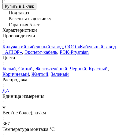
Купить в 1 клик
Под заказ
Рассчитать доставку
Гарантия 5 лет
Характеристики
Производители
:
Калужский кабельный завод
,
ООО «Кабельный завод
«АЛЮР»
,
Эксперт-кабель
,
РЭК-Prysmian
Цвета
:
Белый
,
Синий
,
Желто-зелёный
,
Черный
,
Красный
,
Коричневый
,
Желтый
,
Зеленый
Распродажа
:
ДА
Единица измерения
:
м
Вес (не более), кг/км
:
367
Температура монтажа °C
: