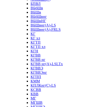
БПВЛ
ВБбШв
ВБШв
ВБбШвнг
ВБШвНГ
ВБШвнг(А)-LS
ВБШвнг(А)-FRLS
КГ
КГ хл
КГТП
КГТП хл
КГН
КГВВ
КГВВ нг
КГВВ нг(А)-LSLTx
КГВВЭ
КГВВЭнг
КГПП
КММ
КПЛКнг(C)-LS
КСВВ
КВВ
МГ
МГШВ
МГШВЭ