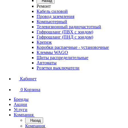
Назад
Ремонт
Кабель силовой
Провод заземления
Компьютерный
Телевизионный радиочастотный
Гофрошланг (ПВХ с зондом)
Гофрошланг (ПНД с зондом)
Крепеж
Коробки распаечные - установочные
Клеммы WAGO
Щиты распределительные
Автоматы
Розетки выключатели
Кабинет
0
Корзина
Бренды
Акции
Услуги
Компания
Назад
Компания