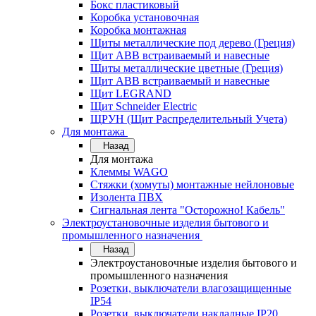
Бокс пластиковый
Коробка установочная
Коробка монтажная
Щиты металлические под дерево (Греция)
Щит ABB встраиваемый и навесные
Щиты металлические цветные (Греция)
Щит ABB встраиваемый и навесные
Щит LEGRAND
Щит Schneider Electric
ЩРУН (Щит Распределительный Учета)
Для монтажа
Назад
Для монтажа
Клеммы WAGO
Стяжки (хомуты) монтажные нейлоновые
Изолента ПВХ
Сигнальная лента "Осторожно! Кабель"
Электроустановочные изделия бытового и
промышленного назначения
Назад
Электроустановочные изделия бытового и
промышленного назначения
Розетки, выключатели влагозащищенные
IP54
Розетки, выключатели накладные IP20