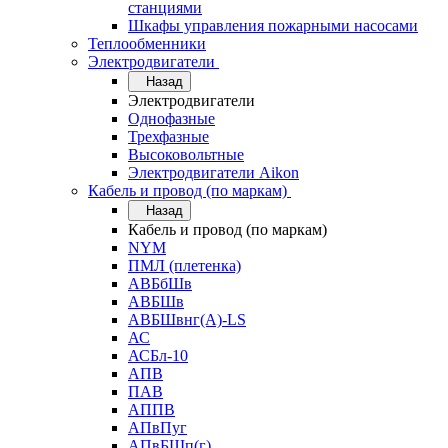
станциями
Шкафы управления пожарными насосами
Теплообменники
Электродвигатели
Назад
Электродвигатели
Однофазные
Трехфазные
Высоковольтные
Электродвигатели Aikon
Кабель и провод (по маркам)
Назад
Кабель и провод (по маркам)
NYM
ПМЛ (плетенка)
АВБбШв
АВБШв
АВБШвнг(А)-LS
АС
АСБл-10
АПВ
ПАВ
АППВ
АПвПуг
АПвБШп(г)