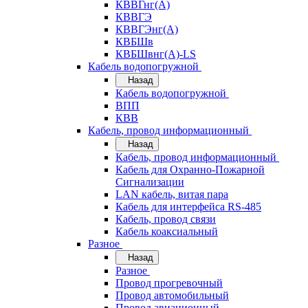
КВВГнг(А)
КВВГЭ
КВВГЭнг(А)
КВБШв
КВБШвнг(А)-LS
Кабель водопогружной
Назад
Кабель водопогружной
ВПП
КВВ
Кабель, провод информационный
Назад
Кабель, провод информационный
Кабель для Охранно-Пожарной
Сигнализации
LAN кабель, витая пара
Кабель для интерфейса RS-485
Кабель, провод связи
Кабель коаксиальный
Разное
Назад
Разное
Провод прогревочный
Провод автомобильный
Провод авиационный