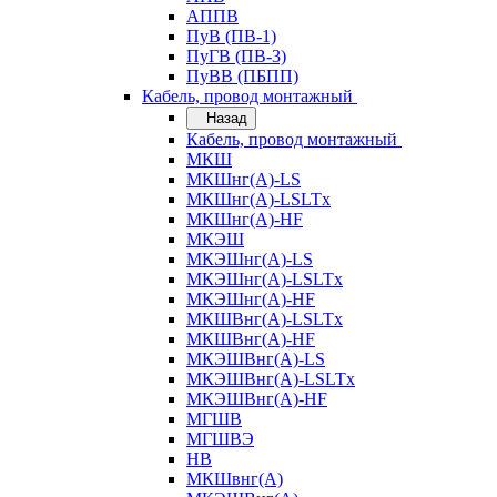
АППВ
ПуВ (ПВ-1)
ПуГВ (ПВ-3)
ПуВВ (ПБПП)
Кабель, провод монтажный
Назад
Кабель, провод монтажный
МКШ
МКШнг(А)-LS
МКШнг(А)-LSLTx
МКШнг(А)-HF
МКЭШ
МКЭШнг(А)-LS
МКЭШнг(А)-LSLTx
МКЭШнг(А)-HF
МКШВнг(A)-LSLTx
МКШВнг(А)-HF
МКЭШВнг(А)-LS
МКЭШВнг(A)-LSLTx
МКЭШВнг(А)-HF
МГШВ
МГШВЭ
НВ
МКШвнг(А)