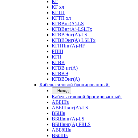
КГ
КГ хл
КГТП
КГТП хл
КГВВнг(А)-LS
КГВВнг(А)-LSLTx
КГВВЭнг(А)-LS
КГВВЭнг(А)-LSLTx
КГППнг(А)-HF
РПШ
КГН
КГВВ
КГВВ нг(А)
КГВВЭ
КГВВЭнг(А)
Кабель силовой бронированный
Назад
Кабель силовой бронированный
АВБШв
АВБШвнг(А)-LS
ВБШв
ВБШвнг(А)-LS
ВБШвнг(А)-FRLS
АВБбШв
ВБбШв