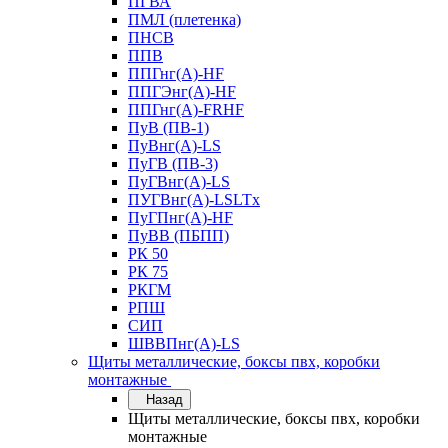
ПГВА
ПМЛ (плетенка)
ПНСВ
ППВ
ППГнг(А)-HF
ППГЭнг(А)-HF
ППГнг(А)-FRHF
ПуВ (ПВ-1)
ПуВнг(А)-LS
ПуГВ (ПВ-3)
ПуГВнг(А)-LS
ПУГВнг(А)-LSLTx
ПуГПнг(А)-HF
ПуВВ (ПБПП)
РК 50
РК 75
РКГМ
РПШ
СИП
ШВВПнг(А)-LS
Щиты металлические, боксы пвх, коробки
монтажные
Назад
Щиты металлические, боксы пвх, коробки
монтажные