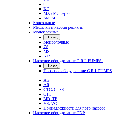
GT
KC
MA / MC серия
SM, SH
Консольные
Мешалки и насосы рецикла
Моноблочные
Назад
Моноблочные
ZS
MS
NES
Насосное оборудование C.R.I. PUMPS
Назад
Насосное оборудование C.R.I. PUMPS
AG
AR
CTC, CTSS
CTT
MD, TP
VS, VC
Принадлежности для погр.насосов
Насосное оборудование CNP