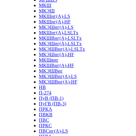
МКШ
МКЭШ
МКШнг(А)-LS
МКШнг(А)-HF
МКЭШнг(А)-LS
МКШнг(А)-LSLTx
МКШВнг(A)-LSLTx
МКЭШнг(А)-LSLTx
МКЭШВнг(A)-LSLTx
МКЭШнг(А)-HF
МКШвнг
МКШВнг(А)-HF
МКЭШВнг
МКЭШВнг(А)-LS
МКЭШВнг(А)-HF
НВ
П-274
ПуВ (ПВ-1)
ПуГВ (ПВ-3)
ПРКА
ПВКВ
ПВС
ПРКС
ПВСнг(А)-LS