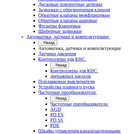
Дисковые поворотные затворы
Задвижки с обрезиненным клином
Обратные клапаны межфланцевые
Обратные клапаны шаровые
Фильтры фланцевые
Шиберные задвижки
Автоматика, датчики и компелктующие
Назад
Автоматика, датчики и компелктующие
Датчики давления
Контроллеры для КНС
Назад
Контроллеры для КНС
дренажных насосов
Поплавковые выключатели
Устройства плавного пуска
Частотные преобразователи
Назад
Частотные преобразователи
AGD
PD ES
PD SS
PDE
Шкафы управления канализационными