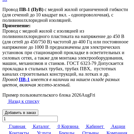
Провод
ПВ-1 (ПуВ)
с медной жилой ограниченной гибкости
(для сечений до 10 квадрат вкл. - однопроволочная), с
поливинилхлоридной изоляцией.
Применение:
Провод с медной жилой с изоляцией из
поливинилхлоридного пластиката на напряжение до 450 В
(для сетей до 450/750 В) частотой до 400 Гц или постоянноое
напряжение до 1000 В предназначены для электрических
установок при стационарной прокладке в осветительных и
силовых сетях, а также для монтажа электрооборудования,
машин, механизмов и станков. ГОСТ 6323-79 Допускается
прокладка в стальных трубах, трубах ПВХ, пустотных
каналах строительных конструкций, на лотках и др.
Провод
ПВ-1
имеется в наличии на нашем складе разных
цветов, включая желто-зеленый.
Пример пользовательского блока 2026AugFri
Назад к списку
Добавить в заказ
Главная
Каталог
0
Корзина
Кабинет
Акции
Контакты
Услуги
Бренды
Отзывы
Компания