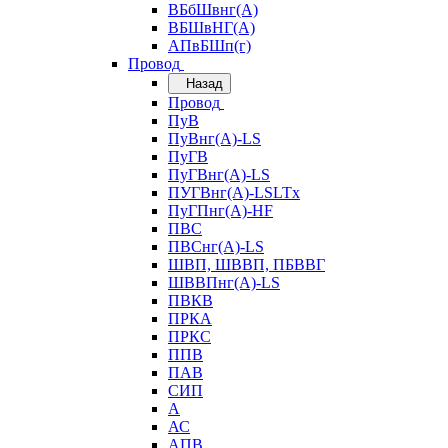
ВБбШвнг(А)
ВБШвНГ(А)
АПвБШп(г)
Провод
Назад
Провод
ПуВ
ПуВнг(А)-LS
ПуГВ
ПуГВнг(А)-LS
ПУГВнг(А)-LSLTx
ПуГПнг(А)-HF
ПВС
ПВСнг(А)-LS
ШВП, ШВВП, ПБВВГ
ШВВПнг(А)-LS
ПВКВ
ПРКА
ПРКС
ППВ
ПАВ
СИП
А
АС
АПВ