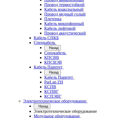
Провод термостойкий
Кабель коаксиальный
Провод медный голый
Плетенка
Кабель микрофонный
Кабель лифтовой
Провод аккустический
Кабель СПКБ
Спецкабель
Назад
Спецкабель
КПСВВ
КПСВЭВ
Кабель Паритет
Назад
Кабель Паритет
ParLan ZH
КСПВ
КСПВГ
КСПЭВГ
Электротехническое оборудование
Назад
Электротехническое оборудование
Модульное оборудование