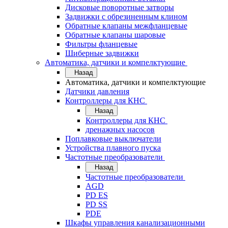
Дисковые поворотные затворы
Задвижки с обрезиненным клином
Обратные клапаны межфланцевые
Обратные клапаны шаровые
Фильтры фланцевые
Шиберные задвижки
Автоматика, датчики и компелктующие
Назад
Автоматика, датчики и компелктующие
Датчики давления
Контроллеры для КНС
Назад
Контроллеры для КНС
дренажных насосов
Поплавковые выключатели
Устройства плавного пуска
Частотные преобразователи
Назад
Частотные преобразователи
AGD
PD ES
PD SS
PDE
Шкафы управления канализационными