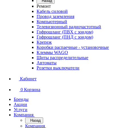
Назад
Ремонт
Кабель силовой
Провод заземления
Компьютерный
Телевизионный радиочастотный
Гофрошланг (ПВХ с зондом)
Гофрошланг (ПНД с зондом)
Крепеж
Коробки распаечные - установочные
Клеммы WAGO
Щиты распределительные
Автоматы
Розетки выключатели
Кабинет
0
Корзина
Бренды
Акции
Услуги
Компания
Назад
Компания