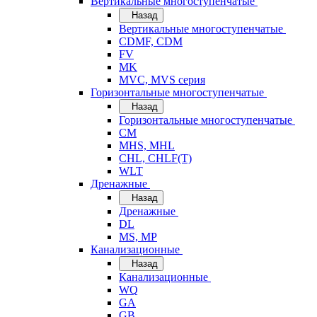
Вертикальные многоступенчатые
Назад
Вертикальные многоступенчатые
CDMF, CDM
FV
MK
MVC, MVS серия
Горизонтальные многоступенчатые
Назад
Горизонтальные многоступенчатые
CM
MHS, MHL
CHL, CHLF(T)
WLT
Дренажные
Назад
Дренажные
DL
MS, MP
Канализационные
Назад
Канализационные
WQ
GA
GB