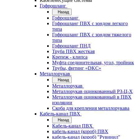
Кабеленесущие системы
Гофрошланг
Назад
Гофрошланг
Гофрошланг ПВХ с зондом легкого
типа
Гофрошланг ПВХ с зондом тяжелого
типа
Гофрошланг ПНД
Труба ПВХ жесткая
Крепеж - клипса
Муфта соединительная, угол, тройник
Трубы, фитинг «DKC»
Металлорукав
Назад
Металлорукав
Металлорукав оцинкованный РЗ-Ц-Х
Металлорукав оцинкованный в ПВХ
изоляции
Скоба для крепления металлорукава
Кабель-канал ПВХ
Назад
Кабель-канал ПВХ
кабель-канал (короб) ПВХ
кабель-канал (короб) "Рувинил"