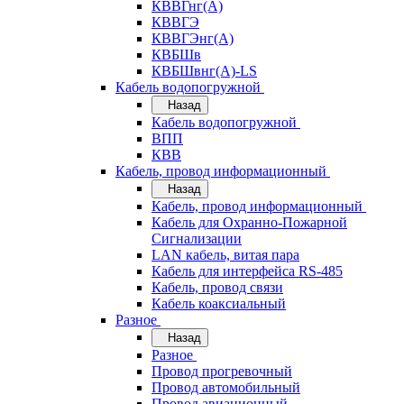
КВВГнг(А)
КВВГЭ
КВВГЭнг(А)
КВБШв
КВБШвнг(А)-LS
Кабель водопогружной
Назад
Кабель водопогружной
ВПП
КВВ
Кабель, провод информационный
Назад
Кабель, провод информационный
Кабель для Охранно-Пожарной
Сигнализации
LAN кабель, витая пара
Кабель для интерфейса RS-485
Кабель, провод связи
Кабель коаксиальный
Разное
Назад
Разное
Провод прогревочный
Провод автомобильный
Провод авиационный