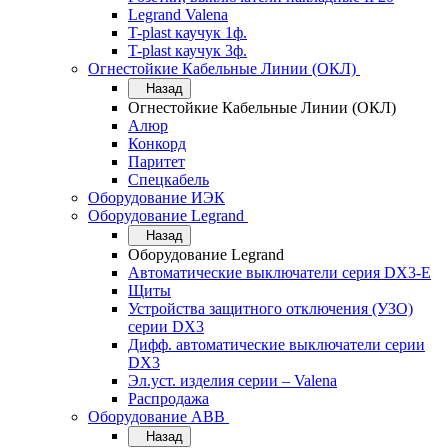
Legrand Valena
T-plast каучук 1ф.
T-plast каучук 3ф.
Огнестойкие Кабельные Линии (ОКЛ)
Назад
Огнестойкие Кабельные Линии (ОКЛ)
Алюр
Конкорд
Паритет
Спецкабель
Оборудование ИЭК
Оборудование Legrand
Назад
Оборудование Legrand
Автоматические выключатели серия DX3-E
Щиты
Устройства защитного отключения (УЗО)
серии DX3
Дифф. автоматические выключатели серии
DX3
Эл.уст. изделия серии – Valena
Распродажа
Оборудование АВВ
Назад