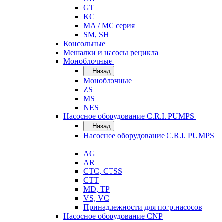
GT
KC
MA / MC серия
SM, SH
Консольные
Мешалки и насосы рецикла
Моноблочные
Назад
Моноблочные
ZS
MS
NES
Насосное оборудование C.R.I. PUMPS
Назад
Насосное оборудование C.R.I. PUMPS
AG
AR
CTC, CTSS
CTT
MD, TP
VS, VC
Принадлежности для погр.насосов
Насосное оборудование CNP