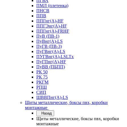
ПГВА
ПМЛ (плетенка)
ПНСВ
ППВ
ППГнг(А)-HF
ППГЭнг(А)-HF
ППГнг(А)-FRHF
ПуВ (ПВ-1)
ПуВнг(А)-LS
ПуГВ (ПВ-3)
ПуГВнг(А)-LS
ПУГВнг(А)-LSLTx
ПуГПнг(А)-HF
ПуВВ (ПБПП)
РК 50
РК 75
РКГМ
РПШ
СИП
ШВВПнг(А)-LS
Щиты металлические, боксы пвх, коробки
монтажные
Назад
Щиты металлические, боксы пвх, коробки
монтажные