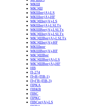
МКШ
МКЭШ
МКШнг(А)-LS
МКШнг(А)-HF
МКЭШнг(А)-LS
МКШнг(А)-LSLTx
МКШВнг(A)-LSLTx
МКЭШнг(А)-LSLTx
МКЭШВнг(A)-LSLTx
МКЭШнг(А)-HF
МКШвнг
МКШВнг(А)-HF
МКЭШВнг
МКЭШВнг(А)-LS
МКЭШВнг(А)-HF
НВ
П-274
ПуВ (ПВ-1)
ПуГВ (ПВ-3)
ПРКА
ПВКВ
ПВС
ПРКС
ПВСнг(А)-LS