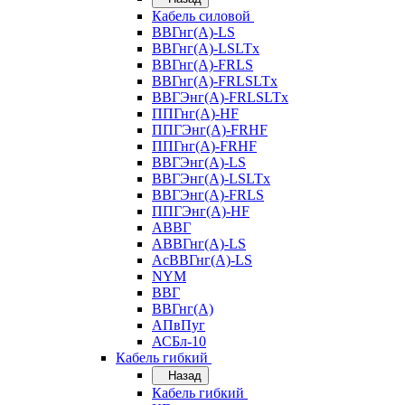
Кабель силовой
ВВГнг(А)-LS
ВВГнг(А)-LSLTx
ВВГнг(А)-FRLS
ВВГнг(А)-FRLSLTx
ВВГЭнг(А)-FRLSLTx
ППГнг(А)-HF
ППГЭнг(А)-FRHF
ППГнг(А)-FRHF
ВВГЭнг(А)-LS
ВВГЭнг(А)-LSLTx
ВВГЭнг(А)-FRLS
ППГЭнг(А)-HF
АВВГ
АВВГнг(А)-LS
АсВВГнг(А)-LS
NYM
ВВГ
ВВГнг(А)
АПвПуг
АСБл-10
Кабель гибкий
Назад
Кабель гибкий