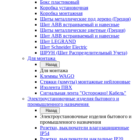
Бокс пластиковый
Коробка установочная
Коробка монтажная
Щиты металлические под дерево (Греция)
Щит ABB встраиваемый и навесные
Щиты металлические цветные (Греция)
Щит ABB встраиваемый и навесные
Щит LEGRAND
Щит Schneider Electric
ЩРУН (Щит Распределительный Учета)
Для монтажа
Назад
Для монтажа
Клеммы WAGO
Стяжки (хомуты) монтажные нейлоновые
Изолента ПВХ
Сигнальная лента "Осторожно! Кабель"
Электроустановочные изделия бытового и
промышленного назначения
Назад
Электроустановочные изделия бытового и
промышленного назначения
Розетки, выключатели влагозащищенные
IP54
Розетки, выключатели накладные IP20