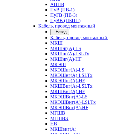
АППВ
ПуВ (ПВ-1)
ПуГВ (ПВ-3)
ПуВВ (ПБПП)
Кабель, провод монтажный
Назад
Кабель, провод монтажный
МКШ
МКШнг(А)-LS
МКШнг(А)-LSLTx
МКШнг(А)-HF
МКЭШ
МКЭШнг(А)-LS
МКЭШнг(А)-LSLTx
МКЭШнг(А)-HF
МКШВнг(A)-LSLTx
МКШВнг(А)-HF
МКЭШВнг(А)-LS
МКЭШВнг(A)-LSLTx
МКЭШВнг(А)-HF
МГШВ
МГШВЭ
НВ
МКШвнг(А)