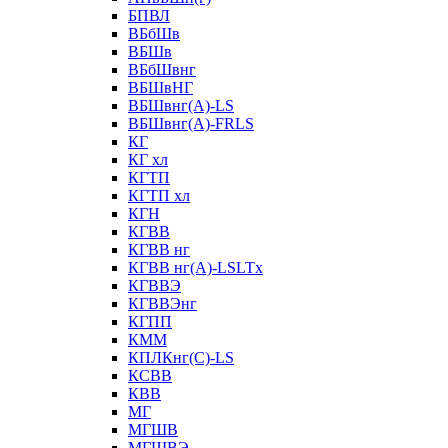
БПВЛ
ВБбШв
ВБШв
ВБбШвнг
ВБШвНГ
ВБШвнг(А)-LS
ВБШвнг(А)-FRLS
КГ
КГ хл
КГТП
КГТП хл
КГН
КГВВ
КГВВ нг
КГВВ нг(А)-LSLTx
КГВВЭ
КГВВЭнг
КГПП
КММ
КПЛКнг(C)-LS
КСВВ
КВВ
МГ
МГШВ
МГШВЭ