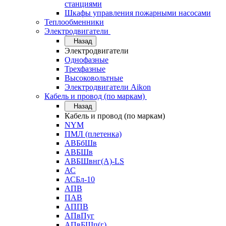
станциями
Шкафы управления пожарными насосами
Теплообменники
Электродвигатели
Назад
Электродвигатели
Однофазные
Трехфазные
Высоковольтные
Электродвигатели Aikon
Кабель и провод (по маркам)
Назад
Кабель и провод (по маркам)
NYM
ПМЛ (плетенка)
АВБбШв
АВБШв
АВБШвнг(А)-LS
АС
АСБл-10
АПВ
ПАВ
АППВ
АПвПуг
АПвБШп(г)