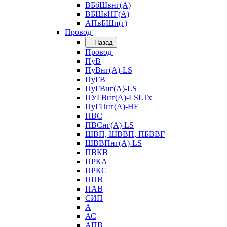
ВБбШвнг(А)
ВБШвНГ(А)
АПвБШп(г)
Провод
Назад
Провод
ПуВ
ПуВнг(А)-LS
ПуГВ
ПуГВнг(А)-LS
ПУГВнг(А)-LSLTx
ПуГПнг(А)-HF
ПВС
ПВСнг(А)-LS
ШВП, ШВВП, ПБВВГ
ШВВПнг(А)-LS
ПВКВ
ПРКА
ПРКС
ППВ
ПАВ
СИП
А
АС
АПВ