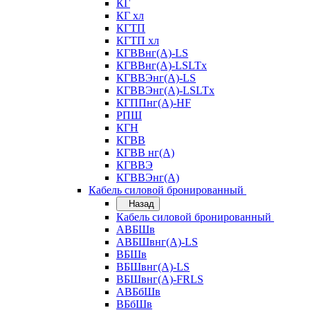
КГ
КГ хл
КГТП
КГТП хл
КГВВнг(А)-LS
КГВВнг(А)-LSLTx
КГВВЭнг(А)-LS
КГВВЭнг(А)-LSLTx
КГППнг(А)-HF
РПШ
КГН
КГВВ
КГВВ нг(А)
КГВВЭ
КГВВЭнг(А)
Кабель силовой бронированный
Назад
Кабель силовой бронированный
АВБШв
АВБШвнг(А)-LS
ВБШв
ВБШвнг(А)-LS
ВБШвнг(А)-FRLS
АВБбШв
ВБбШв