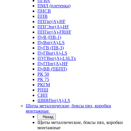
ПГВА
ПМЛ (плетенка)
ПНСВ
ППВ
ППГнг(А)-HF
ППГЭнг(А)-HF
ППГнг(А)-FRHF
ПуВ (ПВ-1)
ПуВнг(А)-LS
ПуГВ (ПВ-3)
ПуГВнг(А)-LS
ПУГВнг(А)-LSLTx
ПуГПнг(А)-HF
ПуВВ (ПБПП)
РК 50
РК 75
РКГМ
РПШ
СИП
ШВВПнг(А)-LS
Щиты металлические, боксы пвх, коробки
монтажные
Назад
Щиты металлические, боксы пвх, коробки
монтажные