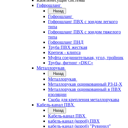
Кабеленесущие системы
Гофрошланг
Назад
Гофрошланг
Гофрошланг ПВХ с зондом легкого
типа
Гофрошланг ПВХ с зондом тяжелого
типа
Гофрошланг ПНД
Труба ПВХ жесткая
Крепеж - клипса
Муфта соединительная, угол, тройник
Трубы, фитинг «DKC»
Металлорукав
Назад
Металлорукав
Металлорукав оцинкованный РЗ-Ц-Х
Металлорукав оцинкованный в ПВХ
изоляции
Скоба для крепления металлорукава
Кабель-канал ПВХ
Назад
Кабель-канал ПВХ
кабель-канал (короб) ПВХ
кабель-канал (короб) "Рувинил"