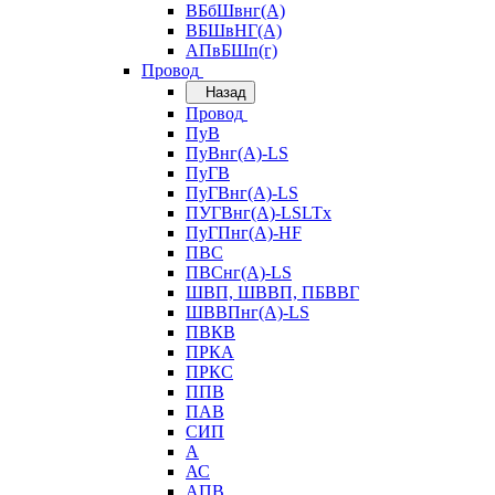
ВБбШвнг(А)
ВБШвНГ(А)
АПвБШп(г)
Провод
Назад
Провод
ПуВ
ПуВнг(А)-LS
ПуГВ
ПуГВнг(А)-LS
ПУГВнг(А)-LSLTx
ПуГПнг(А)-HF
ПВС
ПВСнг(А)-LS
ШВП, ШВВП, ПБВВГ
ШВВПнг(А)-LS
ПВКВ
ПРКА
ПРКС
ППВ
ПАВ
СИП
А
АС
АПВ