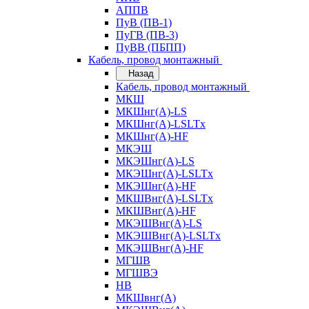
АППВ
ПуВ (ПВ-1)
ПуГВ (ПВ-3)
ПуВВ (ПБПП)
Кабель, провод монтажный
Назад
Кабель, провод монтажный
МКШ
МКШнг(А)-LS
МКШнг(А)-LSLTx
МКШнг(А)-HF
МКЭШ
МКЭШнг(А)-LS
МКЭШнг(А)-LSLTx
МКЭШнг(А)-HF
МКШВнг(A)-LSLTx
МКШВнг(А)-HF
МКЭШВнг(А)-LS
МКЭШВнг(A)-LSLTx
МКЭШВнг(А)-HF
МГШВ
МГШВЭ
НВ
МКШвнг(А)