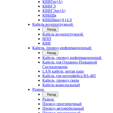
КВВГнг(А)
КВВГЭ
КВВГЭнг(А)
КВБШв
КВБШвнг(А)-LS
Кабель водопогружной
Назад
Кабель водопогружной
ВПП
КВВ
Кабель, провод информационный
Назад
Кабель, провод информационный
Кабель для Охранно-Пожарной
Сигнализации
LAN кабель, витая пара
Кабель для интерфейса RS-485
Кабель, провод связи
Кабель коаксиальный
Разное
Назад
Разное
Провод прогревочный
Провод автомобильный
Провод авиационный