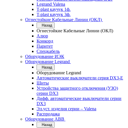
Legrand Valena
T-plast каучук 1ф.
T-plast каучук 3ф.
Огнестойкие Кабельные Линии (ОКЛ)
Назад
Огнестойкие Кабельные Линии (ОКЛ)
Алюр
Конкорд
Паритет
Спецкабель
Оборудование ИЭК
Оборудование Legrand
Назад
Оборудование Legrand
Автоматические выключатели серия DX3-E
Щиты
Устройства защитного отключения (УЗО)
серии DX3
Дифф. автоматические выключатели серии
DX3
Эл.уст. изделия серии – Valena
Распродажа
Оборудование АВВ
Назад