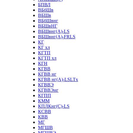
БПВЛ
ВБбШв
ВБШв
ВБбШвнг
ВБШвНГ
ВБШвнг(А)-LS
ВБШвнг(А)-FRLS
КГ
КГ хл
КГТП
КГТП хл
КГН
КГВВ
КГВВ нг
КГВВ нг(А)-LSLTx
КГВВЭ
КГВВЭнг
КГПП
КММ
КПЛКнг(C)-LS
КСВВ
КВВ
МГ
МГШВ
МГШВЭ