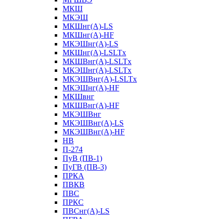
МКШ
МКЭШ
МКШнг(А)-LS
МКШнг(А)-HF
МКЭШнг(А)-LS
МКШнг(А)-LSLTx
МКШВнг(A)-LSLTx
МКЭШнг(А)-LSLTx
МКЭШВнг(A)-LSLTx
МКЭШнг(А)-HF
МКШвнг
МКШВнг(А)-HF
МКЭШВнг
МКЭШВнг(А)-LS
МКЭШВнг(А)-HF
НВ
П-274
ПуВ (ПВ-1)
ПуГВ (ПВ-3)
ПРКА
ПВКВ
ПВС
ПРКС
ПВСнг(А)-LS