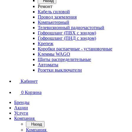
Назад
Ремонт
Кабель силовой
Провод заземления
Компьютерный
Телевизионный радиочастотный
Гофрошланг (ПВХ с зондом)
Гофрошланг (ПНД с зондом)
Крепеж
Коробки распаечные - установочные
Клеммы WAGO
Щиты распределительные
Автоматы
Розетки выключатели
Кабинет
0
Корзина
Бренды
Акции
Услуги
Компания
Назад
Компания