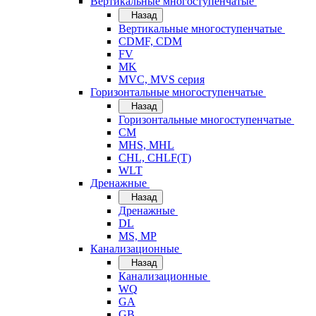
Вертикальные многоступенчатые
Назад
Вертикальные многоступенчатые
CDMF, CDM
FV
MK
MVC, MVS серия
Горизонтальные многоступенчатые
Назад
Горизонтальные многоступенчатые
CM
MHS, MHL
CHL, CHLF(T)
WLT
Дренажные
Назад
Дренажные
DL
MS, MP
Канализационные
Назад
Канализационные
WQ
GA
GB