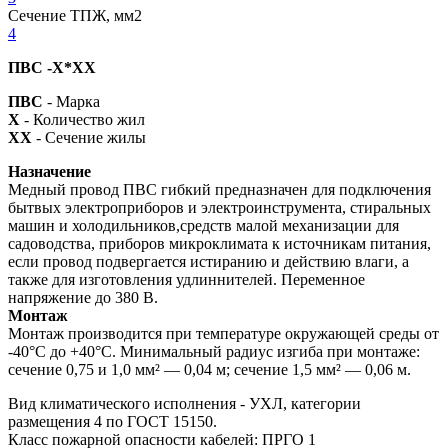
Сечение ТПЖ, мм2
4
ПВС -X*XX
ПВС
- Марка
X
- Количество жил
XX
- Сечение жилы
Назначение
Медный провод ПВС гибкий предназначен для подключения
бытвых электроприборов и электроинструмента, стиральных
машин и холодильников,средств малой механизации для
садоводства, приборов микроклимата к источникам питания,
если провод подвергается истиранию и действию влаги, а
также для изготовления удлиннителей. Переменное
напряжение до 380 В.
Монтаж
Монтаж производится при температуре окружающей среды от
-40°С до +40°С. Минимальный радиус изгиба при монтаже:
сечение 0,75 и 1,0 мм² — 0,04 м; сечение 1,5 мм² — 0,06 м.
Вид климатического исполнения - УХЛ, категории
размещения 4 по ГОСТ 15150.
Класс пожарной опасности кабелей: ПРГО 1