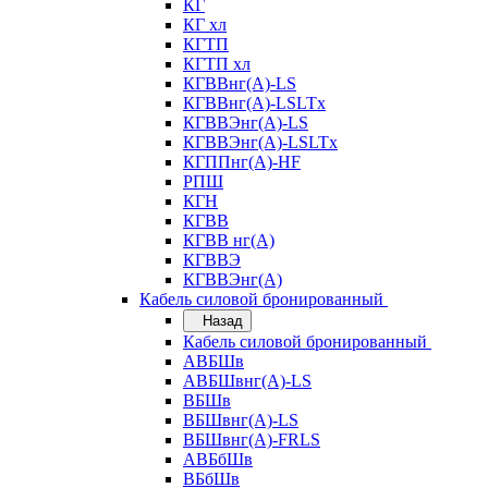
КГ
КГ хл
КГТП
КГТП хл
КГВВнг(А)-LS
КГВВнг(А)-LSLTx
КГВВЭнг(А)-LS
КГВВЭнг(А)-LSLTx
КГППнг(А)-HF
РПШ
КГН
КГВВ
КГВВ нг(А)
КГВВЭ
КГВВЭнг(А)
Кабель силовой бронированный
Назад
Кабель силовой бронированный
АВБШв
АВБШвнг(А)-LS
ВБШв
ВБШвнг(А)-LS
ВБШвнг(А)-FRLS
АВБбШв
ВБбШв