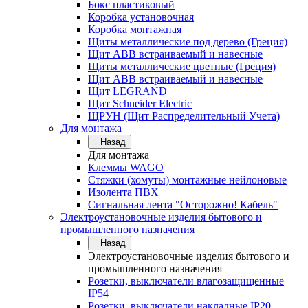
Бокс пластиковый
Коробка установочная
Коробка монтажная
Щиты металлические под дерево (Греция)
Щит ABB встраиваемый и навесные
Щиты металлические цветные (Греция)
Щит ABB встраиваемый и навесные
Щит LEGRAND
Щит Schneider Electric
ЩРУН (Щит Распределительный Учета)
Для монтажа
Назад
Для монтажа
Клеммы WAGO
Стяжки (хомуты) монтажные нейлоновые
Изолента ПВХ
Сигнальная лента "Осторожно! Кабель"
Электроустановочные изделия бытового и
промышленного назначения
Назад
Электроустановочные изделия бытового и
промышленного назначения
Розетки, выключатели влагозащищенные
IP54
Розетки, выключатели накладные IP20