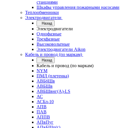
станциями
Шкафы управления пожарными насосами
Теплообменники
Электродвигатели
Назад
Электродвигатели
Однофазные
Трехфазные
Высоковольтные
Электродвигатели Aikon
Кабель и провод (по маркам)
Назад
Кабель и провод (по маркам)
NYM
ПМЛ (плетенка)
АВБбШв
АВБШв
АВБШвнг(А)-LS
АС
АСБл-10
АПВ
ПАВ
АППВ
АПвПуг
АПвБШп(г)