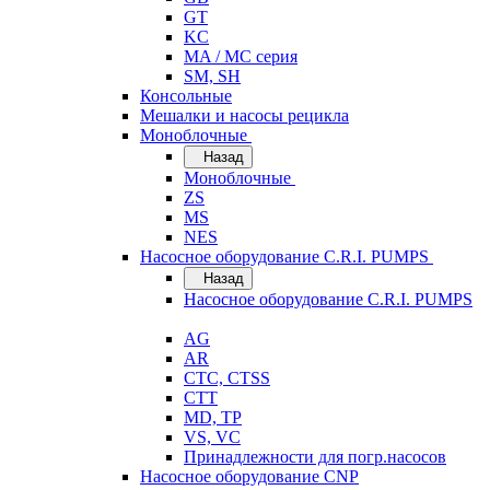
GT
KC
MA / MC серия
SM, SH
Консольные
Мешалки и насосы рецикла
Моноблочные
Назад
Моноблочные
ZS
MS
NES
Насосное оборудование C.R.I. PUMPS
Назад
Насосное оборудование C.R.I. PUMPS
AG
AR
CTC, CTSS
CTT
MD, TP
VS, VC
Принадлежности для погр.насосов
Насосное оборудование CNP