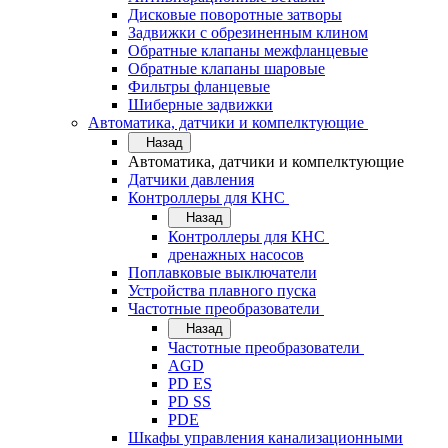
Дисковые поворотные затворы
Задвижки с обрезиненным клином
Обратные клапаны межфланцевые
Обратные клапаны шаровые
Фильтры фланцевые
Шиберные задвижки
Автоматика, датчики и компелктующие
Назад
Автоматика, датчики и компелктующие
Датчики давления
Контроллеры для КНС
Назад
Контроллеры для КНС
дренажных насосов
Поплавковые выключатели
Устройства плавного пуска
Частотные преобразователи
Назад
Частотные преобразователи
AGD
PD ES
PD SS
PDE
Шкафы управления канализационными