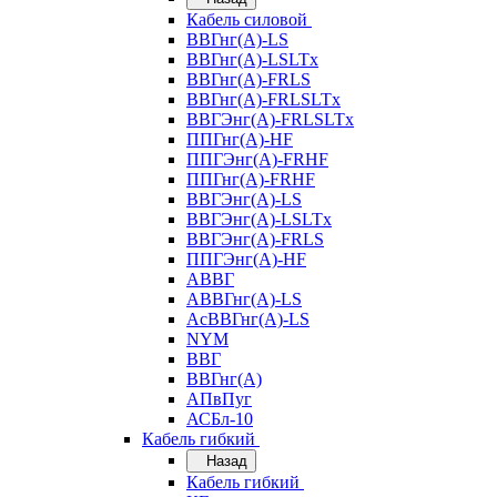
Кабель силовой
ВВГнг(А)-LS
ВВГнг(А)-LSLTx
ВВГнг(А)-FRLS
ВВГнг(А)-FRLSLTx
ВВГЭнг(А)-FRLSLTx
ППГнг(А)-HF
ППГЭнг(А)-FRHF
ППГнг(А)-FRHF
ВВГЭнг(А)-LS
ВВГЭнг(А)-LSLTx
ВВГЭнг(А)-FRLS
ППГЭнг(А)-HF
АВВГ
АВВГнг(А)-LS
АсВВГнг(А)-LS
NYM
ВВГ
ВВГнг(А)
АПвПуг
АСБл-10
Кабель гибкий
Назад
Кабель гибкий