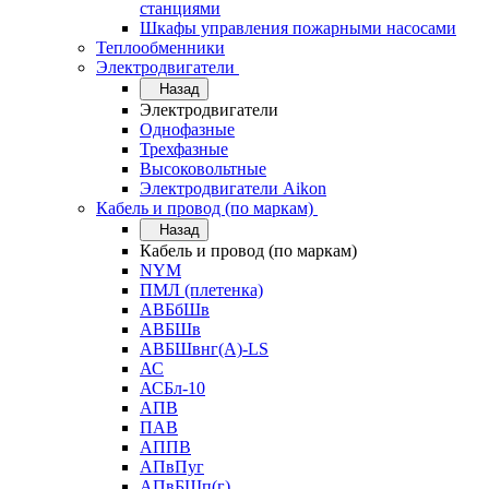
станциями
Шкафы управления пожарными насосами
Теплообменники
Электродвигатели
Назад
Электродвигатели
Однофазные
Трехфазные
Высоковольтные
Электродвигатели Aikon
Кабель и провод (по маркам)
Назад
Кабель и провод (по маркам)
NYM
ПМЛ (плетенка)
АВБбШв
АВБШв
АВБШвнг(А)-LS
АС
АСБл-10
АПВ
ПАВ
АППВ
АПвПуг
АПвБШп(г)