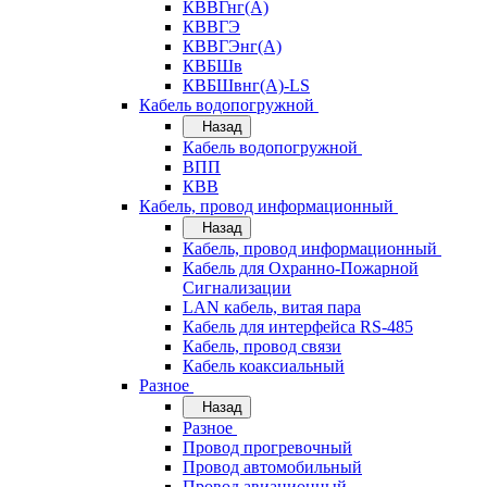
КВВГнг(А)
КВВГЭ
КВВГЭнг(А)
КВБШв
КВБШвнг(А)-LS
Кабель водопогружной
Назад
Кабель водопогружной
ВПП
КВВ
Кабель, провод информационный
Назад
Кабель, провод информационный
Кабель для Охранно-Пожарной
Сигнализации
LAN кабель, витая пара
Кабель для интерфейса RS-485
Кабель, провод связи
Кабель коаксиальный
Разное
Назад
Разное
Провод прогревочный
Провод автомобильный
Провод авиационный