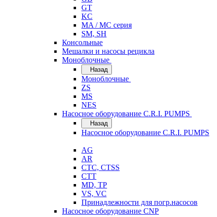
GT
KC
MA / MC серия
SM, SH
Консольные
Мешалки и насосы рецикла
Моноблочные
Назад
Моноблочные
ZS
MS
NES
Насосное оборудование C.R.I. PUMPS
Назад
Насосное оборудование C.R.I. PUMPS
AG
AR
CTC, CTSS
CTT
MD, TP
VS, VC
Принадлежности для погр.насосов
Насосное оборудование CNP