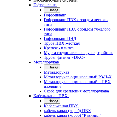
Кабеленесущие системы
Гофрошланг
Назад
Гофрошланг
Гофрошланг ПВХ с зондом легкого
типа
Гофрошланг ПВХ с зондом тяжелого
типа
Гофрошланг ПНД
Труба ПВХ жесткая
Крепеж - клипса
Муфта соединительная, угол, тройник
Трубы, фитинг «DKC»
Металлорукав
Назад
Металлорукав
Металлорукав оцинкованный РЗ-Ц-Х
Металлорукав оцинкованный в ПВХ
изоляции
Скоба для крепления металлорукава
Кабель-канал ПВХ
Назад
Кабель-канал ПВХ
кабель-канал (короб) ПВХ
кабель-канал (короб) "Рувинил"