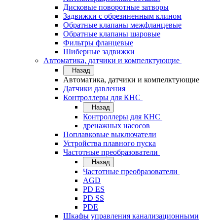
Дисковые поворотные затворы
Задвижки с обрезиненным клином
Обратные клапаны межфланцевые
Обратные клапаны шаровые
Фильтры фланцевые
Шиберные задвижки
Автоматика, датчики и компелктующие
Назад
Автоматика, датчики и компелктующие
Датчики давления
Контроллеры для КНС
Назад
Контроллеры для КНС
дренажных насосов
Поплавковые выключатели
Устройства плавного пуска
Частотные преобразователи
Назад
Частотные преобразователи
AGD
PD ES
PD SS
PDE
Шкафы управления канализационными