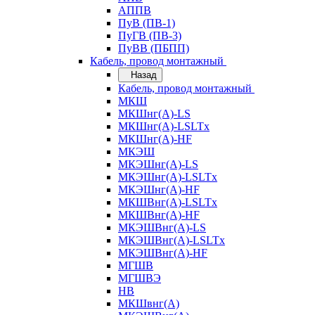
АППВ
ПуВ (ПВ-1)
ПуГВ (ПВ-3)
ПуВВ (ПБПП)
Кабель, провод монтажный
Назад
Кабель, провод монтажный
МКШ
МКШнг(А)-LS
МКШнг(А)-LSLTx
МКШнг(А)-HF
МКЭШ
МКЭШнг(А)-LS
МКЭШнг(А)-LSLTx
МКЭШнг(А)-HF
МКШВнг(A)-LSLTx
МКШВнг(А)-HF
МКЭШВнг(А)-LS
МКЭШВнг(A)-LSLTx
МКЭШВнг(А)-HF
МГШВ
МГШВЭ
НВ
МКШвнг(А)