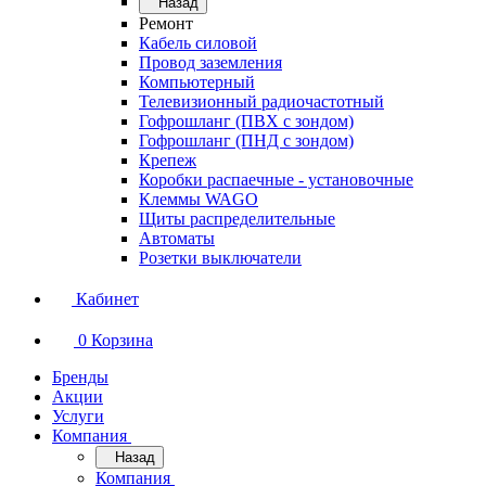
Назад
Ремонт
Кабель силовой
Провод заземления
Компьютерный
Телевизионный радиочастотный
Гофрошланг (ПВХ с зондом)
Гофрошланг (ПНД с зондом)
Крепеж
Коробки распаечные - установочные
Клеммы WAGO
Щиты распределительные
Автоматы
Розетки выключатели
Кабинет
0
Корзина
Бренды
Акции
Услуги
Компания
Назад
Компания