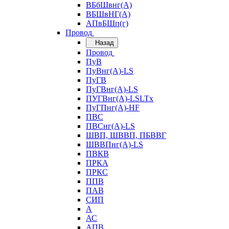
ВБбШвнг(А)
ВБШвНГ(А)
АПвБШп(г)
Провод
Назад
Провод
ПуВ
ПуВнг(А)-LS
ПуГВ
ПуГВнг(А)-LS
ПУГВнг(А)-LSLTx
ПуГПнг(А)-HF
ПВС
ПВСнг(А)-LS
ШВП, ШВВП, ПБВВГ
ШВВПнг(А)-LS
ПВКВ
ПРКА
ПРКС
ППВ
ПАВ
СИП
А
АС
АПВ