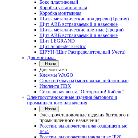
Бокс пластиковый
Коробка установочная
Коробка монтажная
Щиты металлические под дерево (Греция)
Щит ABB встраиваемый и навесные
Щиты металлические цветные (Греция)
Щит ABB встраиваемый и навесные
Щит LEGRAND
Щит Schneider Electric
ЩРУН (Щит Распределительный Учета)
Для монтажа
Назад
Для монтажа
Клеммы WAGO
Стяжки (хомуты) монтажные нейлоновые
Изолента ПВХ
Сигнальная лента "Осторожно! Кабель"
Электроустановочные изделия бытового и
промышленного назначения
Назад
Электроустановочные изделия бытового и
промышленного назначения
Розетки, выключатели влагозащищенные
IP54
Розетки, выключатели накладные IP20