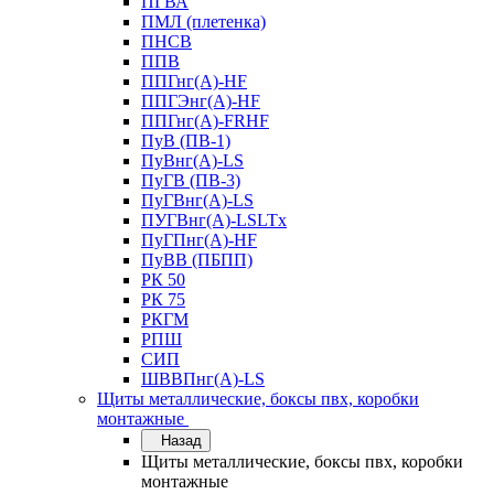
ПГВА
ПМЛ (плетенка)
ПНСВ
ППВ
ППГнг(А)-HF
ППГЭнг(А)-HF
ППГнг(А)-FRHF
ПуВ (ПВ-1)
ПуВнг(А)-LS
ПуГВ (ПВ-3)
ПуГВнг(А)-LS
ПУГВнг(А)-LSLTx
ПуГПнг(А)-HF
ПуВВ (ПБПП)
РК 50
РК 75
РКГМ
РПШ
СИП
ШВВПнг(А)-LS
Щиты металлические, боксы пвх, коробки
монтажные
Назад
Щиты металлические, боксы пвх, коробки
монтажные