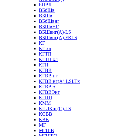
БПВЛ
ВБбШв
ВБШв
ВБбШвнг
ВБШвНГ
ВБШвнг(А)-LS
ВБШвнг(А)-FRLS
КГ
КГ хл
КГТП
КГТП хл
КГН
КГВВ
КГВВ нг
КГВВ нг(А)-LSLTx
КГВВЭ
КГВВЭнг
КГПП
КММ
КПЛКнг(C)-LS
КСВВ
КВВ
МГ
МГШВ
МГШВЭ