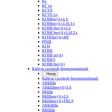
КГ
КГ хл
КГТП
КГТП хл
КГВВнг(А)-LS
КГВВнг(А)-LSLTx
КГВВЭнг(А)-LS
КГВВЭнг(А)-LSLTx
КГППнг(А)-HF
РПШ
КГН
КГВВ
КГВВ нг(А)
КГВВЭ
КГВВЭнг(А)
Кабель силовой бронированный
Назад
Кабель силовой бронированный
АВБШв
АВБШвнг(А)-LS
ВБШв
ВБШвнг(А)-LS
ВБШвнг(А)-FRLS
АВБбШв
ВБбШв