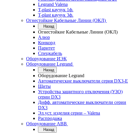
Legrand Valena
T-plast каучук 1ф.
T-plast каучук 3ф.
Огнестойкие Кабельные Линии (ОКЛ)
Назад
Огнестойкие Кабельные Линии (ОКЛ)
Алюр
Конкорд
Паритет
Спецкабель
Оборудование ИЭК
Оборудование Legrand
Назад
Оборудование Legrand
Автоматические выключатели серия DX3-E
Щиты
Устройства защитного отключения (УЗО)
серии DX3
Дифф. автоматические выключатели серии
DX3
Эл.уст. изделия серии – Valena
Распродажа
Оборудование АВВ
Назад