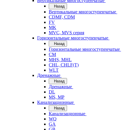
Вертикальные многоступенчатые
Назад
Вертикальные многоступенчатые
CDMF, CDM
FV
MK
MVC, MVS серия
Горизонтальные многоступенчатые
Назад
Горизонтальные многоступенчатые
CM
MHS, MHL
CHL, CHLF(T)
WLT
Дренажные
Назад
Дренажные
DL
MS, MP
Канализационные
Назад
Канализационные
WQ
GA
GB