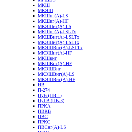
МКШ
МКЭШ
МКШнг(А)-LS
МКШнг(А)-HF
МКЭШнг(А)-LS
МКШнг(А)-LSLTx
МКШВнг(A)-LSLTx
МКЭШнг(А)-LSLTx
МКЭШВнг(A)-LSLTx
МКЭШнг(А)-HF
МКШвнг
МКШВнг(А)-HF
МКЭШВнг
МКЭШВнг(А)-LS
МКЭШВнг(А)-HF
НВ
П-274
ПуВ (ПВ-1)
ПуГВ (ПВ-3)
ПРКА
ПВКВ
ПВС
ПРКС
ПВСнг(А)-LS