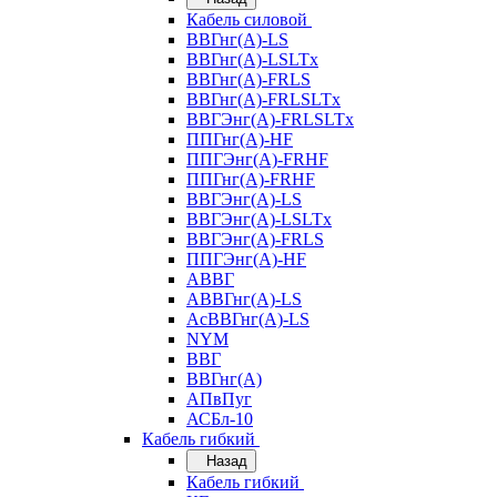
Кабель силовой
ВВГнг(А)-LS
ВВГнг(А)-LSLTx
ВВГнг(А)-FRLS
ВВГнг(А)-FRLSLTx
ВВГЭнг(А)-FRLSLTx
ППГнг(А)-HF
ППГЭнг(А)-FRHF
ППГнг(А)-FRHF
ВВГЭнг(А)-LS
ВВГЭнг(А)-LSLTx
ВВГЭнг(А)-FRLS
ППГЭнг(А)-HF
АВВГ
АВВГнг(А)-LS
АсВВГнг(А)-LS
NYM
ВВГ
ВВГнг(А)
АПвПуг
АСБл-10
Кабель гибкий
Назад
Кабель гибкий