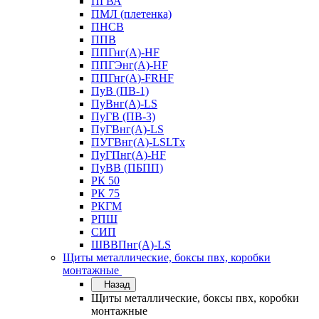
ПГВА
ПМЛ (плетенка)
ПНСВ
ППВ
ППГнг(А)-HF
ППГЭнг(А)-HF
ППГнг(А)-FRHF
ПуВ (ПВ-1)
ПуВнг(А)-LS
ПуГВ (ПВ-3)
ПуГВнг(А)-LS
ПУГВнг(А)-LSLTx
ПуГПнг(А)-HF
ПуВВ (ПБПП)
РК 50
РК 75
РКГМ
РПШ
СИП
ШВВПнг(А)-LS
Щиты металлические, боксы пвх, коробки
монтажные
Назад
Щиты металлические, боксы пвх, коробки
монтажные