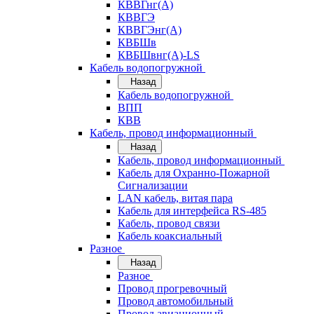
КВВГнг(А)
КВВГЭ
КВВГЭнг(А)
КВБШв
КВБШвнг(А)-LS
Кабель водопогружной
Назад
Кабель водопогружной
ВПП
КВВ
Кабель, провод информационный
Назад
Кабель, провод информационный
Кабель для Охранно-Пожарной
Сигнализации
LAN кабель, витая пара
Кабель для интерфейса RS-485
Кабель, провод связи
Кабель коаксиальный
Разное
Назад
Разное
Провод прогревочный
Провод автомобильный
Провод авиационный