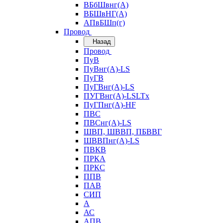
ВБбШвнг(А)
ВБШвНГ(А)
АПвБШп(г)
Провод
Назад
Провод
ПуВ
ПуВнг(А)-LS
ПуГВ
ПуГВнг(А)-LS
ПУГВнг(А)-LSLTx
ПуГПнг(А)-HF
ПВС
ПВСнг(А)-LS
ШВП, ШВВП, ПБВВГ
ШВВПнг(А)-LS
ПВКВ
ПРКА
ПРКС
ППВ
ПАВ
СИП
А
АС
АПВ