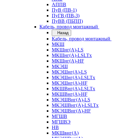
АППВ
ПуВ (ПВ-1)
ПуГВ (ПВ-3)
ПуВВ (ПБПП)
Кабель, провод монтажный
Назад
Кабель, провод монтажный
МКШ
МКШнг(А)-LS
МКШнг(А)-LSLTx
МКШнг(А)-HF
МКЭШ
МКЭШнг(А)-LS
МКЭШнг(А)-LSLTx
МКЭШнг(А)-HF
МКШВнг(A)-LSLTx
МКШВнг(А)-HF
МКЭШВнг(А)-LS
МКЭШВнг(A)-LSLTx
МКЭШВнг(А)-HF
МГШВ
МГШВЭ
НВ
МКШвнг(А)