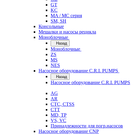
GT
KC
MA / MC серия
SM, SH
Консольные
Мешалки и насосы рецикла
Моноблочные
Назад
Моноблочные
ZS
MS
NES
Насосное оборудование C.R.I. PUMPS
Назад
Насосное оборудование C.R.I. PUMPS
AG
AR
CTC, CTSS
CTT
MD, TP
VS, VC
Принадлежности для погр.насосов
Насосное оборудование CNP