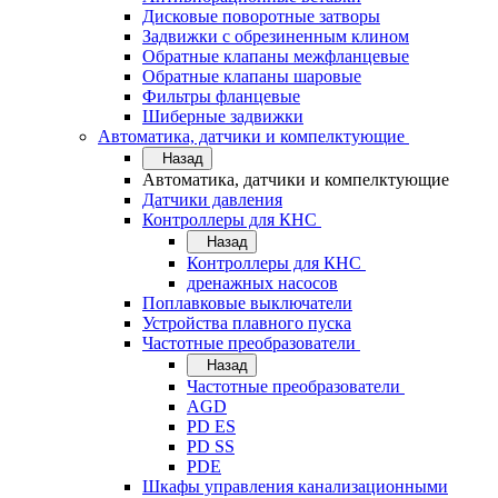
Дисковые поворотные затворы
Задвижки с обрезиненным клином
Обратные клапаны межфланцевые
Обратные клапаны шаровые
Фильтры фланцевые
Шиберные задвижки
Автоматика, датчики и компелктующие
Назад
Автоматика, датчики и компелктующие
Датчики давления
Контроллеры для КНС
Назад
Контроллеры для КНС
дренажных насосов
Поплавковые выключатели
Устройства плавного пуска
Частотные преобразователи
Назад
Частотные преобразователи
AGD
PD ES
PD SS
PDE
Шкафы управления канализационными