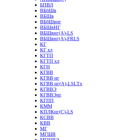
БПВЛ
ВБбШв
ВБШв
ВБбШвнг
ВБШвНГ
ВБШвнг(А)-LS
ВБШвнг(А)-FRLS
КГ
КГ хл
КГТП
КГТП хл
КГН
КГВВ
КГВВ нг
КГВВ нг(А)-LSLTx
КГВВЭ
КГВВЭнг
КГПП
КММ
КПЛКнг(C)-LS
КСВВ
КВВ
МГ
МГШВ
МГШВЭ