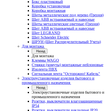
Бокс пластиковый
Коробка установочная
Коробка монтажная
Щиты металлические под дерево (Греция)
Щит ABB встраиваемый и навесные
Щиты металлические цветные (Греция)
Щит ABB встраиваемый и навесные
Щит LEGRAND
Щит Schneider Electric
ЩРУН (Щит Распределительный Учета)
Для монтажа
Назад
Для монтажа
Клеммы WAGO
Стяжки (хомуты) монтажные нейлоновые
Изолента ПВХ
Сигнальная лента "Осторожно! Кабель"
Электроустановочные изделия бытового и
промышленного назначения
Назад
Электроустановочные изделия бытового и
промышленного назначения
Розетки, выключатели влагозащищенные
IP54
Розетки, выключатели накладные IP20