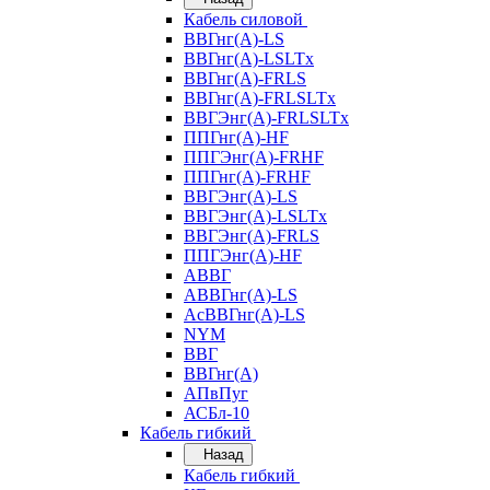
Кабель силовой
ВВГнг(А)-LS
ВВГнг(А)-LSLTx
ВВГнг(А)-FRLS
ВВГнг(А)-FRLSLTx
ВВГЭнг(А)-FRLSLTx
ППГнг(А)-HF
ППГЭнг(А)-FRHF
ППГнг(А)-FRHF
ВВГЭнг(А)-LS
ВВГЭнг(А)-LSLTx
ВВГЭнг(А)-FRLS
ППГЭнг(А)-HF
АВВГ
АВВГнг(А)-LS
АсВВГнг(А)-LS
NYM
ВВГ
ВВГнг(А)
АПвПуг
АСБл-10
Кабель гибкий
Назад
Кабель гибкий