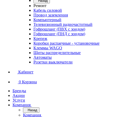
Назад
Ремонт
Кабель силовой
Провод заземления
Компьютерный
Телевизионный радиочастотный
Гофрошланг (ПВХ с зондом)
Гофрошланг (ПНД с зондом)
Крепеж
Коробки распаечные - установочные
Клеммы WAGO
Щиты распределительные
Автоматы
Розетки выключатели
Кабинет
0
Корзина
Бренды
Акции
Услуги
Компания
Назад
Компания