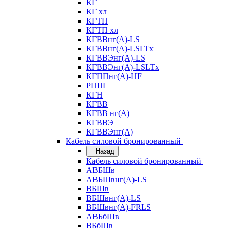
КГ
КГ хл
КГТП
КГТП хл
КГВВнг(А)-LS
КГВВнг(А)-LSLTx
КГВВЭнг(А)-LS
КГВВЭнг(А)-LSLTx
КГППнг(А)-HF
РПШ
КГН
КГВВ
КГВВ нг(А)
КГВВЭ
КГВВЭнг(А)
Кабель силовой бронированный
Назад
Кабель силовой бронированный
АВБШв
АВБШвнг(А)-LS
ВБШв
ВБШвнг(А)-LS
ВБШвнг(А)-FRLS
АВБбШв
ВБбШв