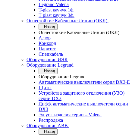
Legrand Valena
T-plast каучук 1ф.
T-plast каучук 3ф.
Огнестойкие Кабельные Линии (ОКЛ)
Назад
Огнестойкие Кабельные Линии (ОКЛ)
Алюр
Конкорд
Паритет
Спецкабель
Оборудование ИЭК
Оборудование Legrand
Назад
Оборудование Legrand
Автоматические выключатели серия DX3-E
Щиты
Устройства защитного отключения (УЗО)
серии DX3
Дифф. автоматические выключатели серии
DX3
Эл.уст. изделия серии – Valena
Распродажа
Оборудование АВВ
Назад