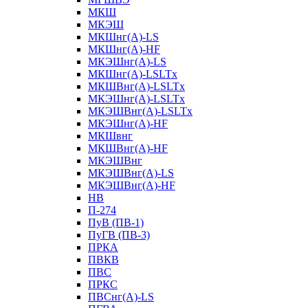
МКШ
МКЭШ
МКШнг(А)-LS
МКШнг(А)-HF
МКЭШнг(А)-LS
МКШнг(А)-LSLTx
МКШВнг(A)-LSLTx
МКЭШнг(А)-LSLTx
МКЭШВнг(A)-LSLTx
МКЭШнг(А)-HF
МКШвнг
МКШВнг(А)-HF
МКЭШВнг
МКЭШВнг(А)-LS
МКЭШВнг(А)-HF
НВ
П-274
ПуВ (ПВ-1)
ПуГВ (ПВ-3)
ПРКА
ПВКВ
ПВС
ПРКС
ПВСнг(А)-LS