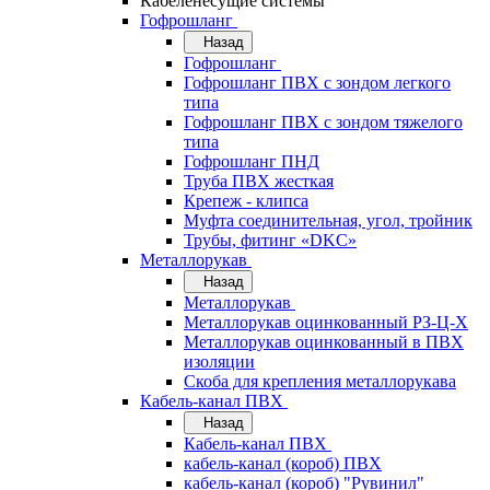
Кабеленесущие системы
Гофрошланг
Назад
Гофрошланг
Гофрошланг ПВХ с зондом легкого
типа
Гофрошланг ПВХ с зондом тяжелого
типа
Гофрошланг ПНД
Труба ПВХ жесткая
Крепеж - клипса
Муфта соединительная, угол, тройник
Трубы, фитинг «DKC»
Металлорукав
Назад
Металлорукав
Металлорукав оцинкованный РЗ-Ц-Х
Металлорукав оцинкованный в ПВХ
изоляции
Скоба для крепления металлорукава
Кабель-канал ПВХ
Назад
Кабель-канал ПВХ
кабель-канал (короб) ПВХ
кабель-канал (короб) "Рувинил"