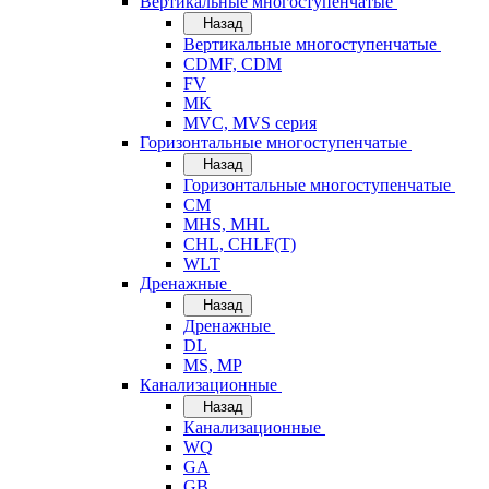
Вертикальные многоступенчатые
Назад
Вертикальные многоступенчатые
CDMF, CDM
FV
MK
MVC, MVS серия
Горизонтальные многоступенчатые
Назад
Горизонтальные многоступенчатые
CM
MHS, MHL
CHL, CHLF(T)
WLT
Дренажные
Назад
Дренажные
DL
MS, MP
Канализационные
Назад
Канализационные
WQ
GA
GB