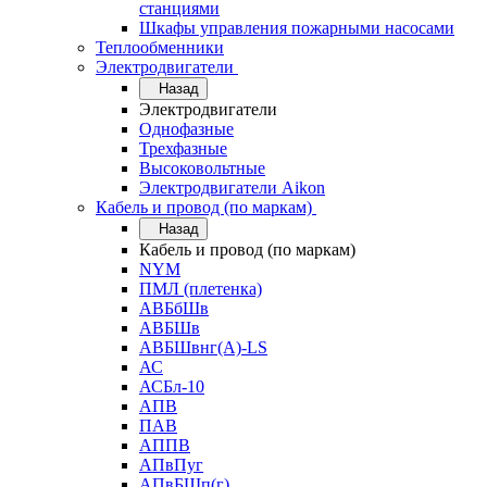
станциями
Шкафы управления пожарными насосами
Теплообменники
Электродвигатели
Назад
Электродвигатели
Однофазные
Трехфазные
Высоковольтные
Электродвигатели Aikon
Кабель и провод (по маркам)
Назад
Кабель и провод (по маркам)
NYM
ПМЛ (плетенка)
АВБбШв
АВБШв
АВБШвнг(А)-LS
АС
АСБл-10
АПВ
ПАВ
АППВ
АПвПуг
АПвБШп(г)