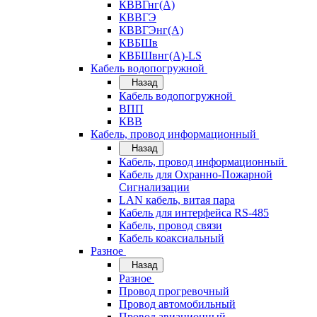
КВВГнг(А)
КВВГЭ
КВВГЭнг(А)
КВБШв
КВБШвнг(А)-LS
Кабель водопогружной
Назад
Кабель водопогружной
ВПП
КВВ
Кабель, провод информационный
Назад
Кабель, провод информационный
Кабель для Охранно-Пожарной
Сигнализации
LAN кабель, витая пара
Кабель для интерфейса RS-485
Кабель, провод связи
Кабель коаксиальный
Разное
Назад
Разное
Провод прогревочный
Провод автомобильный
Провод авиационный