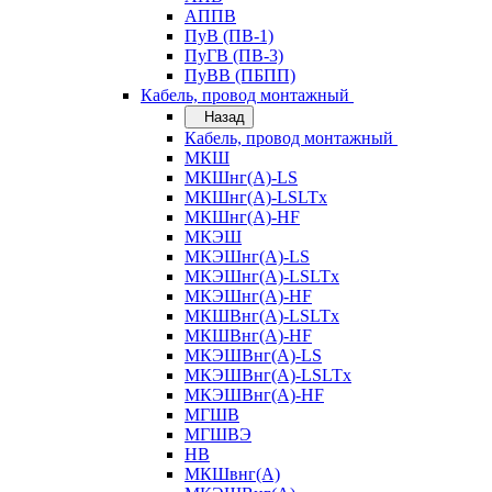
АППВ
ПуВ (ПВ-1)
ПуГВ (ПВ-3)
ПуВВ (ПБПП)
Кабель, провод монтажный
Назад
Кабель, провод монтажный
МКШ
МКШнг(А)-LS
МКШнг(А)-LSLTx
МКШнг(А)-HF
МКЭШ
МКЭШнг(А)-LS
МКЭШнг(А)-LSLTx
МКЭШнг(А)-HF
МКШВнг(A)-LSLTx
МКШВнг(А)-HF
МКЭШВнг(А)-LS
МКЭШВнг(A)-LSLTx
МКЭШВнг(А)-HF
МГШВ
МГШВЭ
НВ
МКШвнг(А)