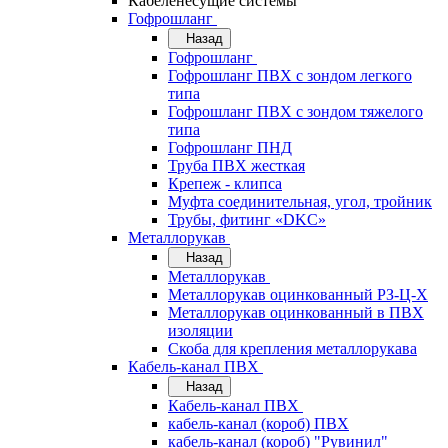
Кабеленесущие системы
Гофрошланг
Назад
Гофрошланг
Гофрошланг ПВХ с зондом легкого
типа
Гофрошланг ПВХ с зондом тяжелого
типа
Гофрошланг ПНД
Труба ПВХ жесткая
Крепеж - клипса
Муфта соединительная, угол, тройник
Трубы, фитинг «DKC»
Металлорукав
Назад
Металлорукав
Металлорукав оцинкованный РЗ-Ц-Х
Металлорукав оцинкованный в ПВХ
изоляции
Скоба для крепления металлорукава
Кабель-канал ПВХ
Назад
Кабель-канал ПВХ
кабель-канал (короб) ПВХ
кабель-канал (короб) "Рувинил"