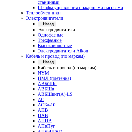
станциями
Шкафы управления пожарными насосами
Теплообменники
Электродвигатели
Назад
Электродвигатели
Однофазные
Трехфазные
Высоковольтные
Электродвигатели Aikon
Кабель и провод (по маркам)
Назад
Кабель и провод (по маркам)
NYM
ПМЛ (плетенка)
АВБбШв
АВБШв
АВБШвнг(А)-LS
АС
АСБл-10
АПВ
ПАВ
АППВ
АПвПуг
АПвБШп(г)