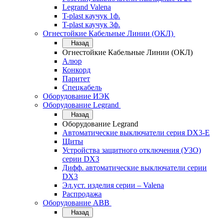
Legrand Valena
T-plast каучук 1ф.
T-plast каучук 3ф.
Огнестойкие Кабельные Линии (ОКЛ)
Назад
Огнестойкие Кабельные Линии (ОКЛ)
Алюр
Конкорд
Паритет
Спецкабель
Оборудование ИЭК
Оборудование Legrand
Назад
Оборудование Legrand
Автоматические выключатели серия DX3-E
Щиты
Устройства защитного отключения (УЗО)
серии DX3
Дифф. автоматические выключатели серии
DX3
Эл.уст. изделия серии – Valena
Распродажа
Оборудование АВВ
Назад