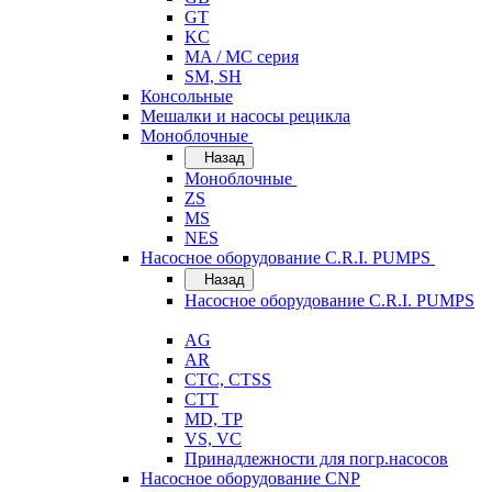
GT
KC
MA / MC серия
SM, SH
Консольные
Мешалки и насосы рецикла
Моноблочные
Назад
Моноблочные
ZS
MS
NES
Насосное оборудование C.R.I. PUMPS
Назад
Насосное оборудование C.R.I. PUMPS
AG
AR
CTC, CTSS
CTT
MD, TP
VS, VC
Принадлежности для погр.насосов
Насосное оборудование CNP