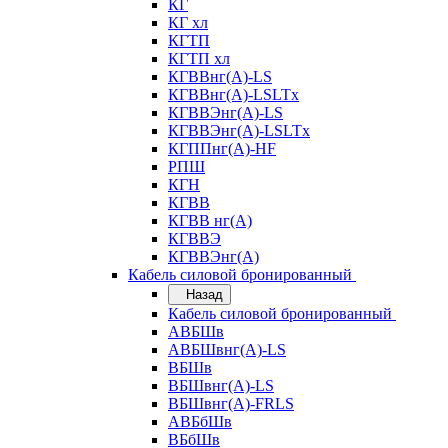
КГ
КГ хл
КГТП
КГТП хл
КГВВнг(А)-LS
КГВВнг(А)-LSLTx
КГВВЭнг(А)-LS
КГВВЭнг(А)-LSLTx
КГППнг(А)-HF
РПШ
КГН
КГВВ
КГВВ нг(А)
КГВВЭ
КГВВЭнг(А)
Кабель силовой бронированный
Назад
Кабель силовой бронированный
АВБШв
АВБШвнг(А)-LS
ВБШв
ВБШвнг(А)-LS
ВБШвнг(А)-FRLS
АВБбШв
ВБбШв