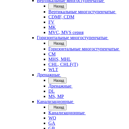
Вертикальные многоступенчатые
Назад
Вертикальные многоступенчатые
CDMF, CDM
FV
MK
MVC, MVS серия
Горизонтальные многоступенчатые
Назад
Горизонтальные многоступенчатые
CM
MHS, MHL
CHL, CHLF(T)
WLT
Дренажные
Назад
Дренажные
DL
MS, MP
Канализационные
Назад
Канализационные
WQ
GA
GB