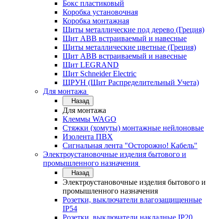
Бокс пластиковый
Коробка установочная
Коробка монтажная
Щиты металлические под дерево (Греция)
Щит ABB встраиваемый и навесные
Щиты металлические цветные (Греция)
Щит ABB встраиваемый и навесные
Щит LEGRAND
Щит Schneider Electric
ЩРУН (Щит Распределительный Учета)
Для монтажа
Назад
Для монтажа
Клеммы WAGO
Стяжки (хомуты) монтажные нейлоновые
Изолента ПВХ
Сигнальная лента "Осторожно! Кабель"
Электроустановочные изделия бытового и
промышленного назначения
Назад
Электроустановочные изделия бытового и
промышленного назначения
Розетки, выключатели влагозащищенные
IP54
Розетки, выключатели накладные IP20