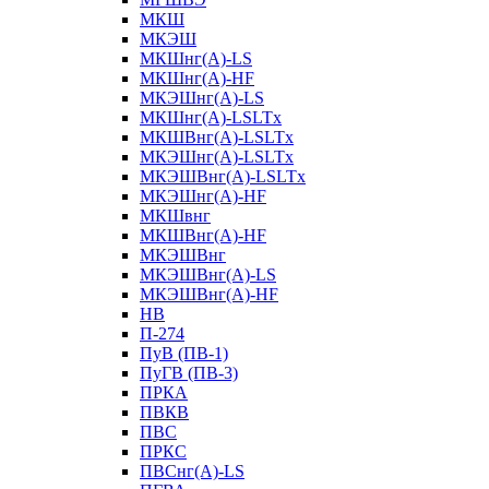
МКШ
МКЭШ
МКШнг(А)-LS
МКШнг(А)-HF
МКЭШнг(А)-LS
МКШнг(А)-LSLTx
МКШВнг(A)-LSLTx
МКЭШнг(А)-LSLTx
МКЭШВнг(A)-LSLTx
МКЭШнг(А)-HF
МКШвнг
МКШВнг(А)-HF
МКЭШВнг
МКЭШВнг(А)-LS
МКЭШВнг(А)-HF
НВ
П-274
ПуВ (ПВ-1)
ПуГВ (ПВ-3)
ПРКА
ПВКВ
ПВС
ПРКС
ПВСнг(А)-LS