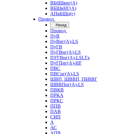
ВБбШвнг(А)
ВБШвНГ(А)
АПвБШп(г)
Провод
Назад
Провод
ПуВ
ПуВнг(А)-LS
ПуГВ
ПуГВнг(А)-LS
ПУГВнг(А)-LSLTx
ПуГПнг(А)-HF
ПВС
ПВСнг(А)-LS
ШВП, ШВВП, ПБВВГ
ШВВПнг(А)-LS
ПВКВ
ПРКА
ПРКС
ППВ
ПАВ
СИП
А
АС
АПВ