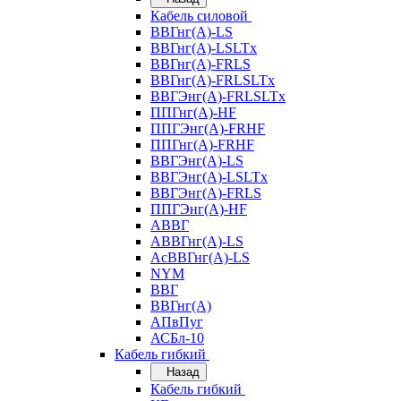
Кабель силовой
ВВГнг(А)-LS
ВВГнг(А)-LSLTx
ВВГнг(А)-FRLS
ВВГнг(А)-FRLSLTx
ВВГЭнг(А)-FRLSLTx
ППГнг(А)-HF
ППГЭнг(А)-FRHF
ППГнг(А)-FRHF
ВВГЭнг(А)-LS
ВВГЭнг(А)-LSLTx
ВВГЭнг(А)-FRLS
ППГЭнг(А)-HF
АВВГ
АВВГнг(А)-LS
АсВВГнг(А)-LS
NYM
ВВГ
ВВГнг(А)
АПвПуг
АСБл-10
Кабель гибкий
Назад
Кабель гибкий