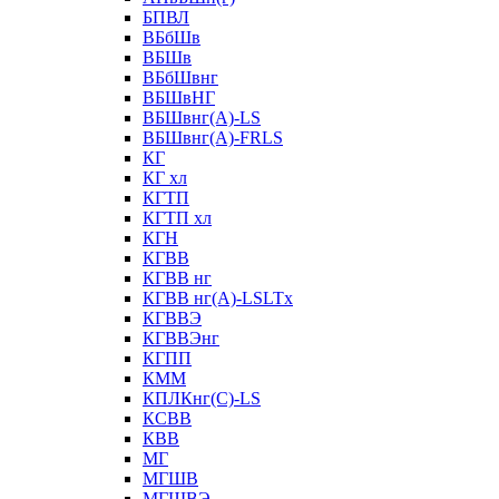
БПВЛ
ВБбШв
ВБШв
ВБбШвнг
ВБШвНГ
ВБШвнг(А)-LS
ВБШвнг(А)-FRLS
КГ
КГ хл
КГТП
КГТП хл
КГН
КГВВ
КГВВ нг
КГВВ нг(А)-LSLTx
КГВВЭ
КГВВЭнг
КГПП
КММ
КПЛКнг(C)-LS
КСВВ
КВВ
МГ
МГШВ
МГШВЭ