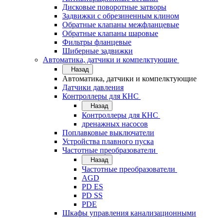
Дисковые поворотные затворы
Задвижки с обрезиненным клином
Обратные клапаны межфланцевые
Обратные клапаны шаровые
Фильтры фланцевые
Шиберные задвижки
Автоматика, датчики и компелктующие
Назад
Автоматика, датчики и компелктующие
Датчики давления
Контроллеры для КНС
Назад
Контроллеры для КНС
дренажных насосов
Поплавковые выключатели
Устройства плавного пуска
Частотные преобразователи
Назад
Частотные преобразователи
AGD
PD ES
PD SS
PDE
Шкафы управления канализационными