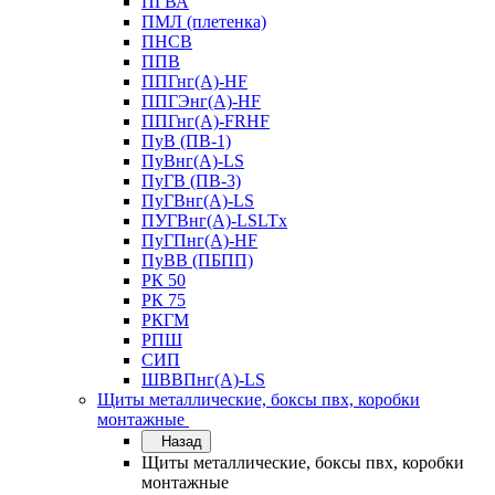
ПГВА
ПМЛ (плетенка)
ПНСВ
ППВ
ППГнг(А)-HF
ППГЭнг(А)-HF
ППГнг(А)-FRHF
ПуВ (ПВ-1)
ПуВнг(А)-LS
ПуГВ (ПВ-3)
ПуГВнг(А)-LS
ПУГВнг(А)-LSLTx
ПуГПнг(А)-HF
ПуВВ (ПБПП)
РК 50
РК 75
РКГМ
РПШ
СИП
ШВВПнг(А)-LS
Щиты металлические, боксы пвх, коробки
монтажные
Назад
Щиты металлические, боксы пвх, коробки
монтажные