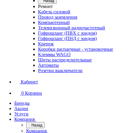
Назад
Ремонт
Кабель силовой
Провод заземления
Компьютерный
Телевизионный радиочастотный
Гофрошланг (ПВХ с зондом)
Гофрошланг (ПНД с зондом)
Крепеж
Коробки распаечные - установочные
Клеммы WAGO
Щиты распределительные
Автоматы
Розетки выключатели
Кабинет
0
Корзина
Бренды
Акции
Услуги
Компания
Назад
Компания