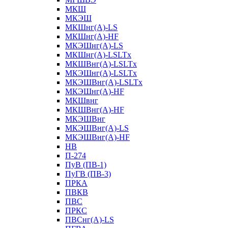
МКШ
МКЭШ
МКШнг(А)-LS
МКШнг(А)-HF
МКЭШнг(А)-LS
МКШнг(А)-LSLTx
МКШВнг(A)-LSLTx
МКЭШнг(А)-LSLTx
МКЭШВнг(A)-LSLTx
МКЭШнг(А)-HF
МКШвнг
МКШВнг(А)-HF
МКЭШВнг
МКЭШВнг(А)-LS
МКЭШВнг(А)-HF
НВ
П-274
ПуВ (ПВ-1)
ПуГВ (ПВ-3)
ПРКА
ПВКВ
ПВС
ПРКС
ПВСнг(А)-LS