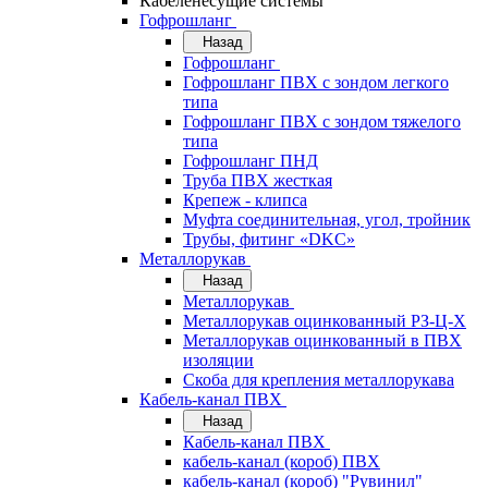
Кабеленесущие системы
Гофрошланг
Назад
Гофрошланг
Гофрошланг ПВХ с зондом легкого
типа
Гофрошланг ПВХ с зондом тяжелого
типа
Гофрошланг ПНД
Труба ПВХ жесткая
Крепеж - клипса
Муфта соединительная, угол, тройник
Трубы, фитинг «DKC»
Металлорукав
Назад
Металлорукав
Металлорукав оцинкованный РЗ-Ц-Х
Металлорукав оцинкованный в ПВХ
изоляции
Скоба для крепления металлорукава
Кабель-канал ПВХ
Назад
Кабель-канал ПВХ
кабель-канал (короб) ПВХ
кабель-канал (короб) "Рувинил"