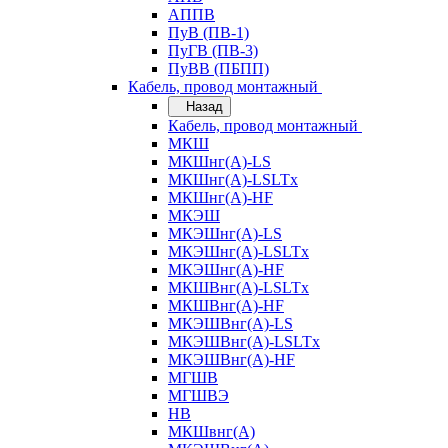
АППВ
ПуВ (ПВ-1)
ПуГВ (ПВ-3)
ПуВВ (ПБПП)
Кабель, провод монтажный
Назад
Кабель, провод монтажный
МКШ
МКШнг(А)-LS
МКШнг(А)-LSLTx
МКШнг(А)-HF
МКЭШ
МКЭШнг(А)-LS
МКЭШнг(А)-LSLTx
МКЭШнг(А)-HF
МКШВнг(A)-LSLTx
МКШВнг(А)-HF
МКЭШВнг(А)-LS
МКЭШВнг(A)-LSLTx
МКЭШВнг(А)-HF
МГШВ
МГШВЭ
НВ
МКШвнг(А)