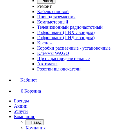
Назад
Ремонт
Кабель силовой
Провод заземления
Компьютерный
Телевизионный радиочастотный
Гофрошланг (ПВХ с зондом)
Гофрошланг (ПНД с зондом)
Крепеж
Коробки распаечные - установочные
Клеммы WAGO
Щиты распределительные
Автоматы
Розетки выключатели
Кабинет
0
Корзина
Бренды
Акции
Услуги
Компания
Назад
Компания