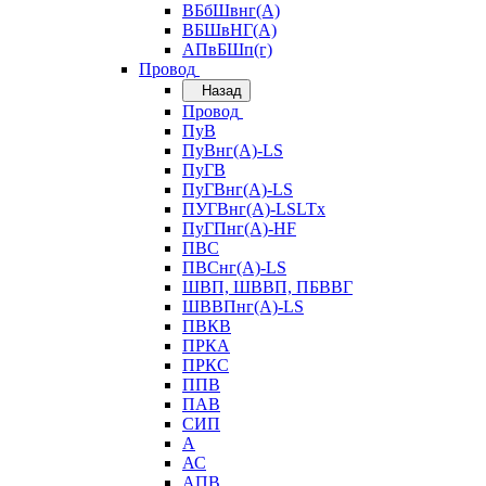
ВБбШвнг(А)
ВБШвНГ(А)
АПвБШп(г)
Провод
Назад
Провод
ПуВ
ПуВнг(А)-LS
ПуГВ
ПуГВнг(А)-LS
ПУГВнг(А)-LSLTx
ПуГПнг(А)-HF
ПВС
ПВСнг(А)-LS
ШВП, ШВВП, ПБВВГ
ШВВПнг(А)-LS
ПВКВ
ПРКА
ПРКС
ППВ
ПАВ
СИП
А
АС
АПВ