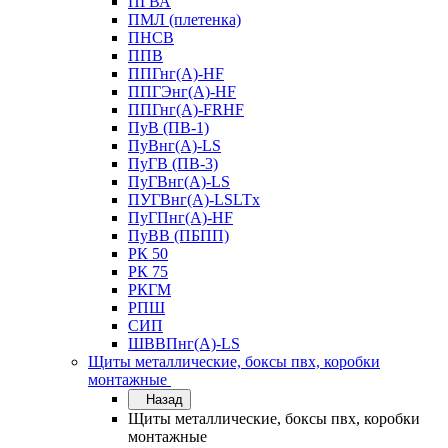
ПГВА
ПМЛ (плетенка)
ПНСВ
ППВ
ППГнг(А)-HF
ППГЭнг(А)-HF
ППГнг(А)-FRHF
ПуВ (ПВ-1)
ПуВнг(А)-LS
ПуГВ (ПВ-3)
ПуГВнг(А)-LS
ПУГВнг(А)-LSLTx
ПуГПнг(А)-HF
ПуВВ (ПБПП)
РК 50
РК 75
РКГМ
РПШ
СИП
ШВВПнг(А)-LS
Щиты металлические, боксы пвх, коробки
монтажные
Назад
Щиты металлические, боксы пвх, коробки
монтажные