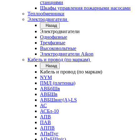
станциями
Шкафы управления пожарными насосами
Теплообменники
Электродвигатели
Назад
Электродвигатели
Однофазные
Трехфазные
Высоковольтные
Электродвигатели Aikon
Кабель и провод (по маркам)
Назад
Кабель и провод (по маркам)
NYM
ПМЛ (плетенка)
АВБбШв
АВБШв
АВБШвнг(А)-LS
АС
АСБл-10
АПВ
ПАВ
АППВ
АПвПуг
АПвБШп(г)