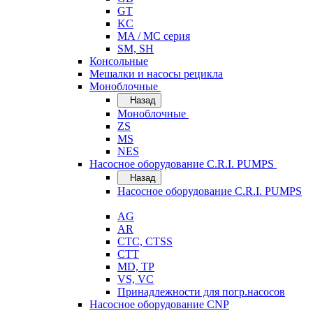
GT
KC
MA / MC серия
SM, SH
Консольные
Мешалки и насосы рецикла
Моноблочные
Назад
Моноблочные
ZS
MS
NES
Насосное оборудование C.R.I. PUMPS
Назад
Насосное оборудование C.R.I. PUMPS
AG
AR
CTC, CTSS
CTT
MD, TP
VS, VC
Принадлежности для погр.насосов
Насосное оборудование CNP