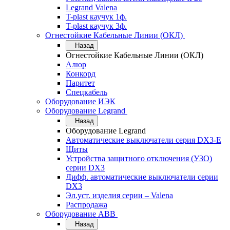
Legrand Valena
T-plast каучук 1ф.
T-plast каучук 3ф.
Огнестойкие Кабельные Линии (ОКЛ)
Назад
Огнестойкие Кабельные Линии (ОКЛ)
Алюр
Конкорд
Паритет
Спецкабель
Оборудование ИЭК
Оборудование Legrand
Назад
Оборудование Legrand
Автоматические выключатели серия DX3-E
Щиты
Устройства защитного отключения (УЗО)
серии DX3
Дифф. автоматические выключатели серии
DX3
Эл.уст. изделия серии – Valena
Распродажа
Оборудование АВВ
Назад