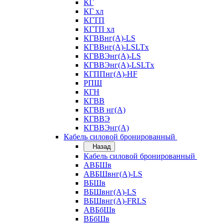
КГ
КГ хл
КГТП
КГТП хл
КГВВнг(А)-LS
КГВВнг(А)-LSLTx
КГВВЭнг(А)-LS
КГВВЭнг(А)-LSLTx
КГППнг(А)-HF
РПШ
КГН
КГВВ
КГВВ нг(А)
КГВВЭ
КГВВЭнг(А)
Кабель силовой бронированный
Назад
Кабель силовой бронированный
АВБШв
АВБШвнг(А)-LS
ВБШв
ВБШвнг(А)-LS
ВБШвнг(А)-FRLS
АВБбШв
ВБбШв