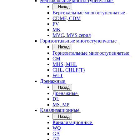
Вертикальные многоступенчатые
Назад
Вертикальные многоступенчатые
CDMF, CDM
FV
MK
MVC, MVS серия
Горизонтальные многоступенчатые
Назад
Горизонтальные многоступенчатые
CM
MHS, MHL
CHL, CHLF(T)
WLT
Дренажные
Назад
Дренажные
DL
MS, MP
Канализационные
Назад
Канализационные
WQ
GA
GB