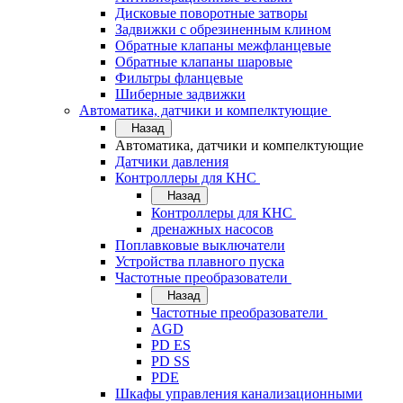
Дисковые поворотные затворы
Задвижки с обрезиненным клином
Обратные клапаны межфланцевые
Обратные клапаны шаровые
Фильтры фланцевые
Шиберные задвижки
Автоматика, датчики и компелктующие
Назад
Автоматика, датчики и компелктующие
Датчики давления
Контроллеры для КНС
Назад
Контроллеры для КНС
дренажных насосов
Поплавковые выключатели
Устройства плавного пуска
Частотные преобразователи
Назад
Частотные преобразователи
AGD
PD ES
PD SS
PDE
Шкафы управления канализационными