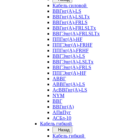
Кабель силовой
ВВГнг(А)-LS
ВВГнг(А)-LSLTx
ВВГнг(А)-FRLS
ВВГнг(А)-FRLSLTx
ВВГЭнг(А)-FRLSLTx
ППГнг(А)-HF
ППГЭнг(А)-FRHF
ППГнг(А)-FRHF
ВВГЭнг(А)-LS
ВВГЭнг(А)-LSLTx
ВВГЭнг(А)-FRLS
ППГЭнг(А)-HF
АВВГ
АВВГнг(А)-LS
АсВВГнг(А)-LS
NYM
ВВГ
ВВГнг(А)
АПвПуг
АСБл-10
Кабель гибкий
Назад
Кабель гибкий