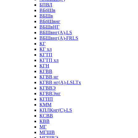
БПВЛ
ВБбШв
ВБШв
ВБбШвнг
ВБШвНГ
ВБШвнг(А)-LS
ВБШвнг(А)-FRLS
КГ
КГ хл
КГТП
КГТП хл
КГН
КГВВ
КГВВ нг
КГВВ нг(А)-LSLTx
КГВВЭ
КГВВЭнг
КГПП
КММ
КПЛКнг(C)-LS
КСВВ
КВВ
МГ
МГШВ
МГШВЭ