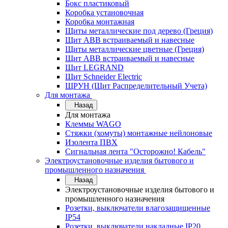
Бокс пластиковый
Коробка установочная
Коробка монтажная
Щиты металлические под дерево (Греция)
Щит ABB встраиваемый и навесные
Щиты металлические цветные (Греция)
Щит ABB встраиваемый и навесные
Щит LEGRAND
Щит Schneider Electric
ЩРУН (Щит Распределительный Учета)
Для монтажа
Назад
Для монтажа
Клеммы WAGO
Стяжки (хомуты) монтажные нейлоновые
Изолента ПВХ
Сигнальная лента "Осторожно! Кабель"
Электроустановочные изделия бытового и
промышленного назначения
Назад
Электроустановочные изделия бытового и
промышленного назначения
Розетки, выключатели влагозащищенные
IP54
Розетки, выключатели накладные IP20