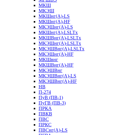
МКШ
МКЭШ
МКШнг(А)-LS
МКШнг(А)-HF
МКЭШнг(А)-LS
МКШнг(А)-LSLTx
МКШВнг(A)-LSLTx
МКЭШнг(А)-LSLTx
МКЭШВнг(A)-LSLTx
МКЭШнг(А)-HF
МКШвнг
МКШВнг(А)-HF
МКЭШВнг
МКЭШВнг(А)-LS
МКЭШВнг(А)-HF
НВ
П-274
ПуВ (ПВ-1)
ПуГВ (ПВ-3)
ПРКА
ПВКВ
ПВС
ПРКС
ПВСнг(А)-LS