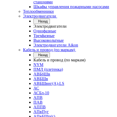
станциями
Шкафы управления пожарными насосами
Теплообменники
Электродвигатели
Назад
Электродвигатели
Однофазные
Трехфазные
Высоковольтные
Электродвигатели Aikon
Кабель и провод (по маркам)
Назад
Кабель и провод (по маркам)
NYM
ПМЛ (плетенка)
АВБбШв
АВБШв
АВБШвнг(А)-LS
АС
АСБл-10
АПВ
ПАВ
АППВ
АПвПуг
АПвБШп(г)