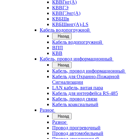
КВВГнг(А)
КВВГЭ
КВВГЭнг(А)
КВБШв
КВБШвнг(А)-LS
Кабель водопогружной
Назад
Кабель водопогружной
ВПП
КВВ
Кабель, провод информационный
Назад
Кабель, провод информационный
Кабель для Охранно-Пожарной
Сигнализации
LAN кабель, витая пара
Кабель для интерфейса RS-485
Кабель, провод связи
Кабель коаксиальный
Разное
Назад
Разное
Провод прогревочный
Провод автомобильный
Провод авиационный