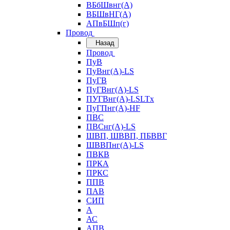
ВБбШвнг(А)
ВБШвНГ(А)
АПвБШп(г)
Провод
Назад
Провод
ПуВ
ПуВнг(А)-LS
ПуГВ
ПуГВнг(А)-LS
ПУГВнг(А)-LSLTx
ПуГПнг(А)-HF
ПВС
ПВСнг(А)-LS
ШВП, ШВВП, ПБВВГ
ШВВПнг(А)-LS
ПВКВ
ПРКА
ПРКС
ППВ
ПАВ
СИП
А
АС
АПВ