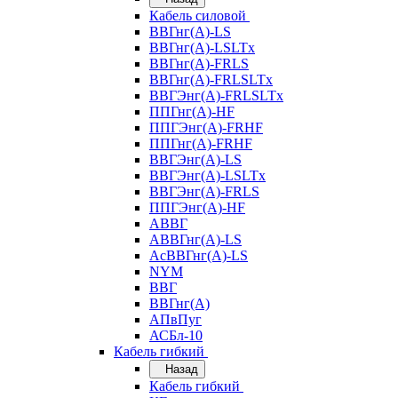
Кабель силовой
ВВГнг(А)-LS
ВВГнг(А)-LSLTx
ВВГнг(А)-FRLS
ВВГнг(А)-FRLSLTx
ВВГЭнг(А)-FRLSLTx
ППГнг(А)-HF
ППГЭнг(А)-FRHF
ППГнг(А)-FRHF
ВВГЭнг(А)-LS
ВВГЭнг(А)-LSLTx
ВВГЭнг(А)-FRLS
ППГЭнг(А)-HF
АВВГ
АВВГнг(А)-LS
АсВВГнг(А)-LS
NYM
ВВГ
ВВГнг(А)
АПвПуг
АСБл-10
Кабель гибкий
Назад
Кабель гибкий