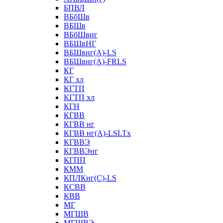
БПВЛ
ВБбШв
ВБШв
ВБбШвнг
ВБШвНГ
ВБШвнг(А)-LS
ВБШвнг(А)-FRLS
КГ
КГ хл
КГТП
КГТП хл
КГН
КГВВ
КГВВ нг
КГВВ нг(А)-LSLTx
КГВВЭ
КГВВЭнг
КГПП
КММ
КПЛКнг(C)-LS
КСВВ
КВВ
МГ
МГШВ
МГШВЭ