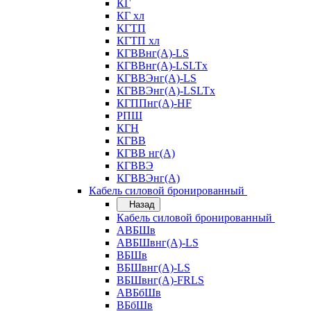
КГ
КГ хл
КГТП
КГТП хл
КГВВнг(А)-LS
КГВВнг(А)-LSLTx
КГВВЭнг(А)-LS
КГВВЭнг(А)-LSLTx
КГППнг(А)-HF
РПШ
КГН
КГВВ
КГВВ нг(А)
КГВВЭ
КГВВЭнг(А)
Кабель силовой бронированный
Назад
Кабель силовой бронированный
АВБШв
АВБШвнг(А)-LS
ВБШв
ВБШвнг(А)-LS
ВБШвнг(А)-FRLS
АВБбШв
ВБбШв