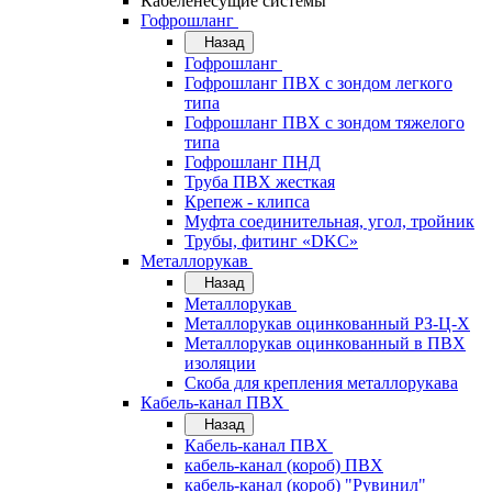
Кабеленесущие системы
Гофрошланг
Назад
Гофрошланг
Гофрошланг ПВХ с зондом легкого
типа
Гофрошланг ПВХ с зондом тяжелого
типа
Гофрошланг ПНД
Труба ПВХ жесткая
Крепеж - клипса
Муфта соединительная, угол, тройник
Трубы, фитинг «DKC»
Металлорукав
Назад
Металлорукав
Металлорукав оцинкованный РЗ-Ц-Х
Металлорукав оцинкованный в ПВХ
изоляции
Скоба для крепления металлорукава
Кабель-канал ПВХ
Назад
Кабель-канал ПВХ
кабель-канал (короб) ПВХ
кабель-канал (короб) "Рувинил"