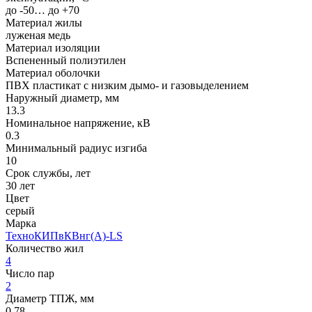
до -50… до +70
Материал жилы
луженая медь
Материал изоляции
Вспененный полиэтилен
Материал оболочки
ПВХ пластикат с низким дымо- и газовыделением
Наружный диаметр, мм
13.3
Номинальное напряжение, кВ
0.3
Минимальный радиус изгиба
10
Срок службы, лет
30 лет
Цвет
серый
Марка
ТехноКИПвКВнг(A)-LS
Количество жил
4
Число пар
2
Диаметр ТПЖ, мм
0.78