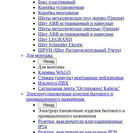
Бокс пластиковый
Коробка установочная
Коробка монтажная
Щиты металлические под дерево (Греция)
Щит ABB встраиваемый и навесные
Щиты металлические цветные (Греция)
Щит ABB встраиваемый и навесные
Щит LEGRAND
Щит Schneider Electric
ЩРУН (Щит Распределительный Учета)
Для монтажа
Назад
Для монтажа
Клеммы WAGO
Стяжки (хомуты) монтажные нейлоновые
Изолента ПВХ
Сигнальная лента "Осторожно! Кабель"
Электроустановочные изделия бытового и
промышленного назначения
Назад
Электроустановочные изделия бытового и
промышленного назначения
Розетки, выключатели влагозащищенные
IP54
Розетки, выключатели накладные IP20