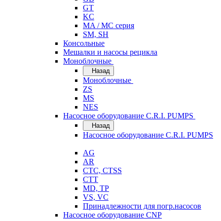
GT
KC
MA / MC серия
SM, SH
Консольные
Мешалки и насосы рецикла
Моноблочные
Назад
Моноблочные
ZS
MS
NES
Насосное оборудование C.R.I. PUMPS
Назад
Насосное оборудование C.R.I. PUMPS
AG
AR
CTC, CTSS
CTT
MD, TP
VS, VC
Принадлежности для погр.насосов
Насосное оборудование CNP