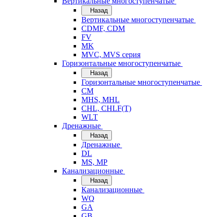
Вертикальные многоступенчатые
Назад
Вертикальные многоступенчатые
CDMF, CDM
FV
MK
MVC, MVS серия
Горизонтальные многоступенчатые
Назад
Горизонтальные многоступенчатые
CM
MHS, MHL
CHL, CHLF(T)
WLT
Дренажные
Назад
Дренажные
DL
MS, MP
Канализационные
Назад
Канализационные
WQ
GA
GB