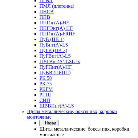
ПГВА
ПМЛ (плетенка)
ПНСВ
ППВ
ППГнг(А)-HF
ППГЭнг(А)-HF
ППГнг(А)-FRHF
ПуВ (ПВ-1)
ПуВнг(А)-LS
ПуГВ (ПВ-3)
ПуГВнг(А)-LS
ПУГВнг(А)-LSLTx
ПуГПнг(А)-HF
ПуВВ (ПБПП)
РК 50
РК 75
РКГМ
РПШ
СИП
ШВВПнг(А)-LS
Щиты металлические, боксы пвх, коробки
монтажные
Назад
Щиты металлические, боксы пвх, коробки
монтажные