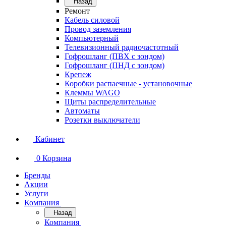
Назад
Ремонт
Кабель силовой
Провод заземления
Компьютерный
Телевизионный радиочастотный
Гофрошланг (ПВХ с зондом)
Гофрошланг (ПНД с зондом)
Крепеж
Коробки распаечные - установочные
Клеммы WAGO
Щиты распределительные
Автоматы
Розетки выключатели
Кабинет
0
Корзина
Бренды
Акции
Услуги
Компания
Назад
Компания