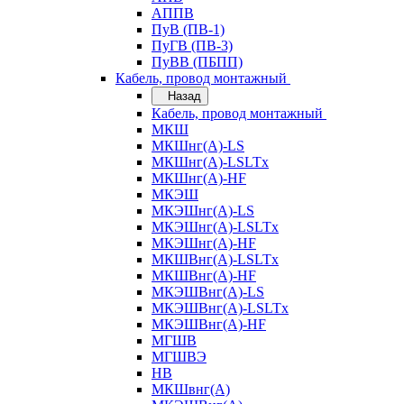
АППВ
ПуВ (ПВ-1)
ПуГВ (ПВ-3)
ПуВВ (ПБПП)
Кабель, провод монтажный
Назад
Кабель, провод монтажный
МКШ
МКШнг(А)-LS
МКШнг(А)-LSLTx
МКШнг(А)-HF
МКЭШ
МКЭШнг(А)-LS
МКЭШнг(А)-LSLTx
МКЭШнг(А)-HF
МКШВнг(A)-LSLTx
МКШВнг(А)-HF
МКЭШВнг(А)-LS
МКЭШВнг(A)-LSLTx
МКЭШВнг(А)-HF
МГШВ
МГШВЭ
НВ
МКШвнг(А)