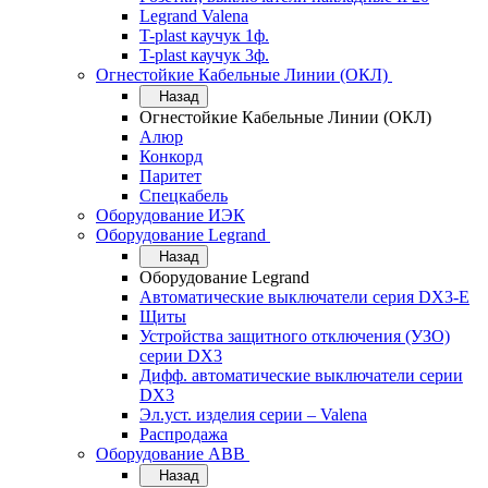
Legrand Valena
T-plast каучук 1ф.
T-plast каучук 3ф.
Огнестойкие Кабельные Линии (ОКЛ)
Назад
Огнестойкие Кабельные Линии (ОКЛ)
Алюр
Конкорд
Паритет
Спецкабель
Оборудование ИЭК
Оборудование Legrand
Назад
Оборудование Legrand
Автоматические выключатели серия DX3-E
Щиты
Устройства защитного отключения (УЗО)
серии DX3
Дифф. автоматические выключатели серии
DX3
Эл.уст. изделия серии – Valena
Распродажа
Оборудование АВВ
Назад