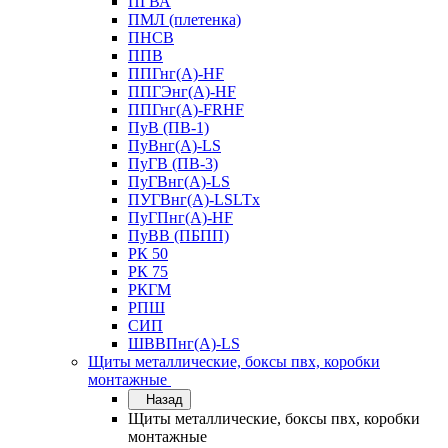
ПГВА
ПМЛ (плетенка)
ПНСВ
ППВ
ППГнг(А)-HF
ППГЭнг(А)-HF
ППГнг(А)-FRHF
ПуВ (ПВ-1)
ПуВнг(А)-LS
ПуГВ (ПВ-3)
ПуГВнг(А)-LS
ПУГВнг(А)-LSLTx
ПуГПнг(А)-HF
ПуВВ (ПБПП)
РК 50
РК 75
РКГМ
РПШ
СИП
ШВВПнг(А)-LS
Щиты металлические, боксы пвх, коробки
монтажные
Назад
Щиты металлические, боксы пвх, коробки
монтажные