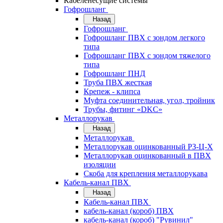
Кабеленесущие системы
Гофрошланг
Назад
Гофрошланг
Гофрошланг ПВХ с зондом легкого
типа
Гофрошланг ПВХ с зондом тяжелого
типа
Гофрошланг ПНД
Труба ПВХ жесткая
Крепеж - клипса
Муфта соединительная, угол, тройник
Трубы, фитинг «DKC»
Металлорукав
Назад
Металлорукав
Металлорукав оцинкованный РЗ-Ц-Х
Металлорукав оцинкованный в ПВХ
изоляции
Скоба для крепления металлорукава
Кабель-канал ПВХ
Назад
Кабель-канал ПВХ
кабель-канал (короб) ПВХ
кабель-канал (короб) "Рувинил"