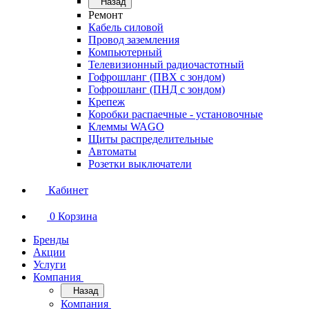
Назад
Ремонт
Кабель силовой
Провод заземления
Компьютерный
Телевизионный радиочастотный
Гофрошланг (ПВХ с зондом)
Гофрошланг (ПНД с зондом)
Крепеж
Коробки распаечные - установочные
Клеммы WAGO
Щиты распределительные
Автоматы
Розетки выключатели
Кабинет
0
Корзина
Бренды
Акции
Услуги
Компания
Назад
Компания