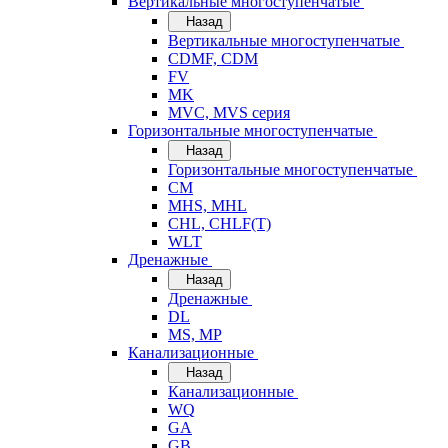
Вертикальные многоступенчатые
Назад
Вертикальные многоступенчатые
CDMF, CDM
FV
MK
MVC, MVS серия
Горизонтальные многоступенчатые
Назад
Горизонтальные многоступенчатые
CM
MHS, MHL
CHL, CHLF(T)
WLT
Дренажные
Назад
Дренажные
DL
MS, MP
Канализационные
Назад
Канализационные
WQ
GA
GB