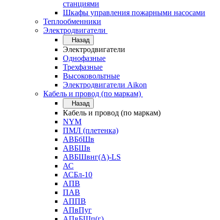
станциями
Шкафы управления пожарными насосами
Теплообменники
Электродвигатели
Назад
Электродвигатели
Однофазные
Трехфазные
Высоковольтные
Электродвигатели Aikon
Кабель и провод (по маркам)
Назад
Кабель и провод (по маркам)
NYM
ПМЛ (плетенка)
АВБбШв
АВБШв
АВБШвнг(А)-LS
АС
АСБл-10
АПВ
ПАВ
АППВ
АПвПуг
АПвБШп(г)