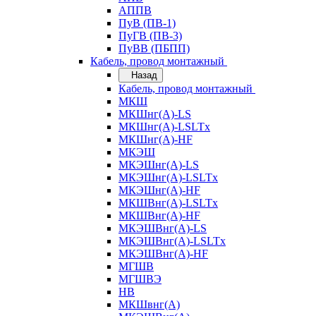
АППВ
ПуВ (ПВ-1)
ПуГВ (ПВ-3)
ПуВВ (ПБПП)
Кабель, провод монтажный
Назад
Кабель, провод монтажный
МКШ
МКШнг(А)-LS
МКШнг(А)-LSLTx
МКШнг(А)-HF
МКЭШ
МКЭШнг(А)-LS
МКЭШнг(А)-LSLTx
МКЭШнг(А)-HF
МКШВнг(A)-LSLTx
МКШВнг(А)-HF
МКЭШВнг(А)-LS
МКЭШВнг(A)-LSLTx
МКЭШВнг(А)-HF
МГШВ
МГШВЭ
НВ
МКШвнг(А)