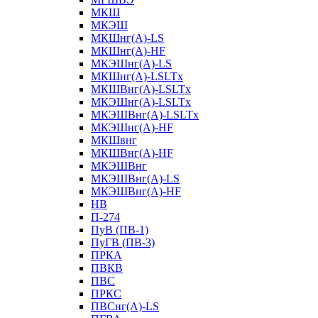
МКШ
МКЭШ
МКШнг(А)-LS
МКШнг(А)-HF
МКЭШнг(А)-LS
МКШнг(А)-LSLTx
МКШВнг(A)-LSLTx
МКЭШнг(А)-LSLTx
МКЭШВнг(A)-LSLTx
МКЭШнг(А)-HF
МКШвнг
МКШВнг(А)-HF
МКЭШВнг
МКЭШВнг(А)-LS
МКЭШВнг(А)-HF
НВ
П-274
ПуВ (ПВ-1)
ПуГВ (ПВ-3)
ПРКА
ПВКВ
ПВС
ПРКС
ПВСнг(А)-LS