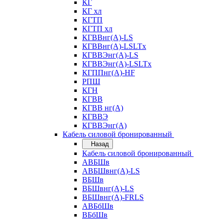
КГ
КГ хл
КГТП
КГТП хл
КГВВнг(А)-LS
КГВВнг(А)-LSLTx
КГВВЭнг(А)-LS
КГВВЭнг(А)-LSLTx
КГППнг(А)-HF
РПШ
КГН
КГВВ
КГВВ нг(А)
КГВВЭ
КГВВЭнг(А)
Кабель силовой бронированный
Назад
Кабель силовой бронированный
АВБШв
АВБШвнг(А)-LS
ВБШв
ВБШвнг(А)-LS
ВБШвнг(А)-FRLS
АВБбШв
ВБбШв