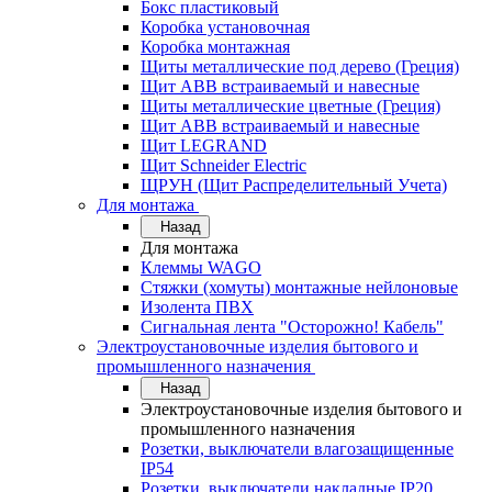
Бокс пластиковый
Коробка установочная
Коробка монтажная
Щиты металлические под дерево (Греция)
Щит ABB встраиваемый и навесные
Щиты металлические цветные (Греция)
Щит ABB встраиваемый и навесные
Щит LEGRAND
Щит Schneider Electric
ЩРУН (Щит Распределительный Учета)
Для монтажа
Назад
Для монтажа
Клеммы WAGO
Стяжки (хомуты) монтажные нейлоновые
Изолента ПВХ
Сигнальная лента "Осторожно! Кабель"
Электроустановочные изделия бытового и
промышленного назначения
Назад
Электроустановочные изделия бытового и
промышленного назначения
Розетки, выключатели влагозащищенные
IP54
Розетки, выключатели накладные IP20