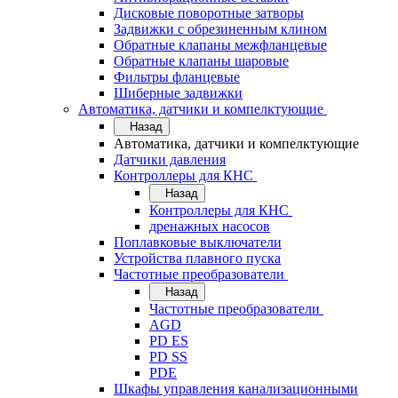
Дисковые поворотные затворы
Задвижки с обрезиненным клином
Обратные клапаны межфланцевые
Обратные клапаны шаровые
Фильтры фланцевые
Шиберные задвижки
Автоматика, датчики и компелктующие
Назад
Автоматика, датчики и компелктующие
Датчики давления
Контроллеры для КНС
Назад
Контроллеры для КНС
дренажных насосов
Поплавковые выключатели
Устройства плавного пуска
Частотные преобразователи
Назад
Частотные преобразователи
AGD
PD ES
PD SS
PDE
Шкафы управления канализационными