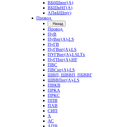
ВБбШвнг(А)
ВБШвНГ(А)
АПвБШп(г)
Провод
Назад
Провод
ПуВ
ПуВнг(А)-LS
ПуГВ
ПуГВнг(А)-LS
ПУГВнг(А)-LSLTx
ПуГПнг(А)-HF
ПВС
ПВСнг(А)-LS
ШВП, ШВВП, ПБВВГ
ШВВПнг(А)-LS
ПВКВ
ПРКА
ПРКС
ППВ
ПАВ
СИП
А
АС
АПВ