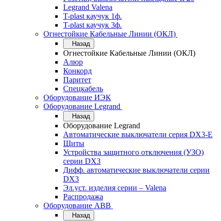
Legrand Valena
T-plast каучук 1ф.
T-plast каучук 3ф.
Огнестойкие Кабельные Линии (ОКЛ)
Назад
Огнестойкие Кабельные Линии (ОКЛ)
Алюр
Конкорд
Паритет
Спецкабель
Оборудование ИЭК
Оборудование Legrand
Назад
Оборудование Legrand
Автоматические выключатели серия DX3-E
Щиты
Устройства защитного отключения (УЗО)
серии DX3
Дифф. автоматические выключатели серии
DX3
Эл.уст. изделия серии – Valena
Распродажа
Оборудование АВВ
Назад