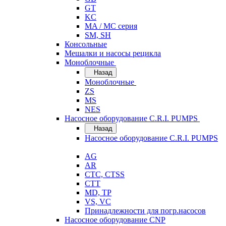
GT
KC
MA / MC серия
SM, SH
Консольные
Мешалки и насосы рецикла
Моноблочные
Назад
Моноблочные
ZS
MS
NES
Насосное оборудование C.R.I. PUMPS
Назад
Насосное оборудование C.R.I. PUMPS
AG
AR
CTC, CTSS
CTT
MD, TP
VS, VC
Принадлежности для погр.насосов
Насосное оборудование CNP