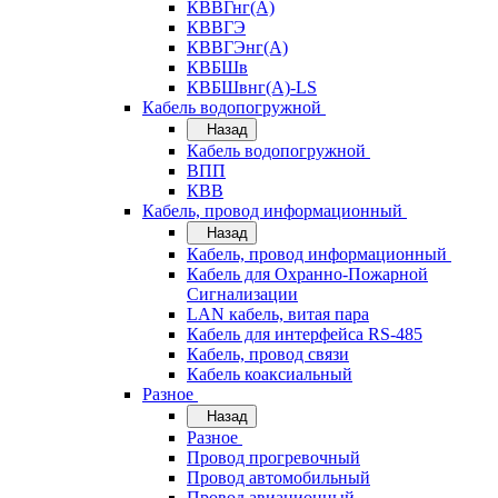
КВВГнг(А)
КВВГЭ
КВВГЭнг(А)
КВБШв
КВБШвнг(А)-LS
Кабель водопогружной
Назад
Кабель водопогружной
ВПП
КВВ
Кабель, провод информационный
Назад
Кабель, провод информационный
Кабель для Охранно-Пожарной
Сигнализации
LAN кабель, витая пара
Кабель для интерфейса RS-485
Кабель, провод связи
Кабель коаксиальный
Разное
Назад
Разное
Провод прогревочный
Провод автомобильный
Провод авиационный