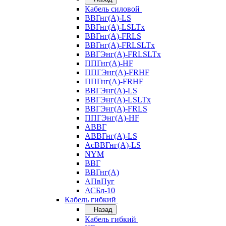
Кабель силовой
ВВГнг(А)-LS
ВВГнг(А)-LSLTx
ВВГнг(А)-FRLS
ВВГнг(А)-FRLSLTx
ВВГЭнг(А)-FRLSLTx
ППГнг(А)-HF
ППГЭнг(А)-FRHF
ППГнг(А)-FRHF
ВВГЭнг(А)-LS
ВВГЭнг(А)-LSLTx
ВВГЭнг(А)-FRLS
ППГЭнг(А)-HF
АВВГ
АВВГнг(А)-LS
АсВВГнг(А)-LS
NYM
ВВГ
ВВГнг(А)
АПвПуг
АСБл-10
Кабель гибкий
Назад
Кабель гибкий