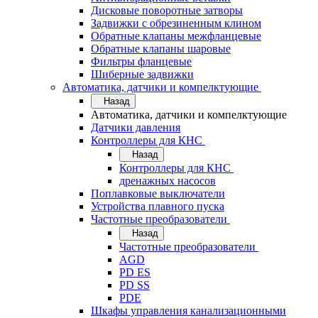
Дисковые поворотные затворы
Задвижки с обрезиненным клином
Обратные клапаны межфланцевые
Обратные клапаны шаровые
Фильтры фланцевые
Шиберные задвижки
Автоматика, датчики и компелктующие
Назад
Автоматика, датчики и компелктующие
Датчики давления
Контроллеры для КНС
Назад
Контроллеры для КНС
дренажных насосов
Поплавковые выключатели
Устройства плавного пуска
Частотные преобразователи
Назад
Частотные преобразователи
AGD
PD ES
PD SS
PDE
Шкафы управления канализационными