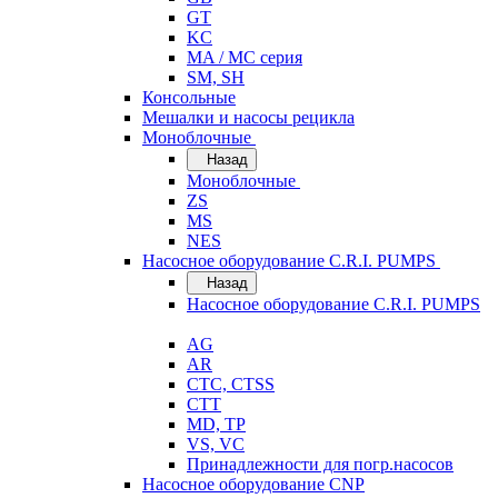
GT
KC
MA / MC серия
SM, SH
Консольные
Мешалки и насосы рецикла
Моноблочные
Назад
Моноблочные
ZS
MS
NES
Насосное оборудование C.R.I. PUMPS
Назад
Насосное оборудование C.R.I. PUMPS
AG
AR
CTC, CTSS
CTT
MD, TP
VS, VC
Принадлежности для погр.насосов
Насосное оборудование CNP