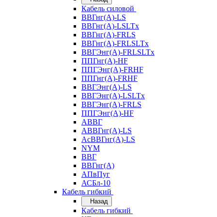
Кабель силовой
ВВГнг(А)-LS
ВВГнг(А)-LSLTx
ВВГнг(А)-FRLS
ВВГнг(А)-FRLSLTx
ВВГЭнг(А)-FRLSLTx
ППГнг(А)-HF
ППГЭнг(А)-FRHF
ППГнг(А)-FRHF
ВВГЭнг(А)-LS
ВВГЭнг(А)-LSLTx
ВВГЭнг(А)-FRLS
ППГЭнг(А)-HF
АВВГ
АВВГнг(А)-LS
АсВВГнг(А)-LS
NYM
ВВГ
ВВГнг(А)
АПвПуг
АСБл-10
Кабель гибкий
Назад
Кабель гибкий