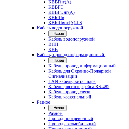
КВВГнг(А)
КВВГЭ
КВВГЭнг(А)
КВБШв
КВБШвнг(А)-LS
Кабель водопогружной
Назад
Кабель водопогружной
ВПП
КВВ
Кабель, провод информационный
Назад
Кабель, провод информационный
Кабель для Охранно-Пожарной
Сигнализации
LAN кабель, витая пара
Кабель для интерфейса RS-485
Кабель, провод связи
Кабель коаксиальный
Разное
Назад
Разное
Провод прогревочный
Провод автомобильный
Провод авиационный