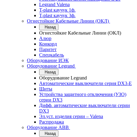
Legrand Valena
T-plast каучук 1ф.
T-plast каучук 3ф.
Огнестойкие Кабельные Линии (ОКЛ)
Назад
Огнестойкие Кабельные Линии (ОКЛ)
Алюр
Конкорд
Паритет
Спецкабель
Оборудование ИЭК
Оборудование Legrand
Назад
Оборудование Legrand
Автоматические выключатели серия DX3-E
Щиты
Устройства защитного отключения (УЗО)
серии DX3
Дифф. автоматические выключатели серии
DX3
Эл.уст. изделия серии – Valena
Распродажа
Оборудование АВВ
Назад