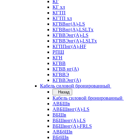
КГ
КГ хл
КГТП
КГТП хл
КГВВнг(А)-LS
КГВВнг(А)-LSLTx
КГВВЭнг(А)-LS
КГВВЭнг(А)-LSLTx
КГППнг(А)-HF
РПШ
КГН
КГВВ
КГВВ нг(А)
КГВВЭ
КГВВЭнг(А)
Кабель силовой бронированный
Назад
Кабель силовой бронированный
АВБШв
АВБШвнг(А)-LS
ВБШв
ВБШвнг(А)-LS
ВБШвнг(А)-FRLS
АВБбШв
ВБбШв