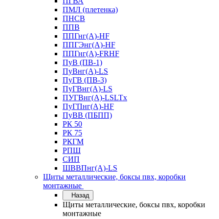
ПГВА
ПМЛ (плетенка)
ПНСВ
ППВ
ППГнг(А)-HF
ППГЭнг(А)-HF
ППГнг(А)-FRHF
ПуВ (ПВ-1)
ПуВнг(А)-LS
ПуГВ (ПВ-3)
ПуГВнг(А)-LS
ПУГВнг(А)-LSLTx
ПуГПнг(А)-HF
ПуВВ (ПБПП)
РК 50
РК 75
РКГМ
РПШ
СИП
ШВВПнг(А)-LS
Щиты металлические, боксы пвх, коробки
монтажные
Назад
Щиты металлические, боксы пвх, коробки
монтажные