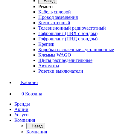
Назад
Ремонт
Кабель силовой
Провод заземления
Компьютерный
Телевизионный радиочастотный
Гофрошланг (ПВХ с зондом)
Гофрошланг (ПНД с зондом)
Крепеж
Коробки распаечные - установочные
Клеммы WAGO
Щиты распределительные
Автоматы
Розетки выключатели
Кабинет
0
Корзина
Бренды
Акции
Услуги
Компания
Назад
Компания