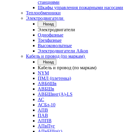
станциями
Шкафы управления пожарными насосами
Теплообменники
Электродвигатели
Назад
Электродвигатели
Однофазные
Трехфазные
Высоковольтные
Электродвигатели Aikon
Кабель и провод (по маркам)
Назад
Кабель и провод (по маркам)
NYM
ПМЛ (плетенка)
АВБбШв
АВБШв
АВБШвнг(А)-LS
АС
АСБл-10
АПВ
ПАВ
АППВ
АПвПуг
АПвБШп(г)