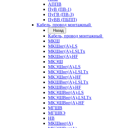
АППВ
ПуВ (ПВ-1)
ПуГВ (ПВ-3)
ПуВВ (ПБПП)
Кабель, провод монтажный
Назад
Кабель, провод монтажный
МКШ
МКШнг(А)-LS
МКШнг(А)-LSLTx
МКШнг(А)-HF
МКЭШ
МКЭШнг(А)-LS
МКЭШнг(А)-LSLTx
МКЭШнг(А)-HF
МКШВнг(A)-LSLTx
МКШВнг(А)-HF
МКЭШВнг(А)-LS
МКЭШВнг(A)-LSLTx
МКЭШВнг(А)-HF
МГШВ
МГШВЭ
НВ
МКШвнг(А)