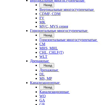
Вертикальные многоступенчатые
Назад
Вертикальные многоступенчатые
CDMF, CDM
FV
MK
MVC, MVS серия
Горизонтальные многоступенчатые
Назад
Горизонтальные многоступенчатые
CM
MHS, MHL
CHL, CHLF(T)
WLT
Дренажные
Назад
Дренажные
DL
MS, MP
Канализационные
Назад
Канализационные
WQ
GA
GB