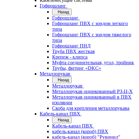
Кабеленесущие системы
Гофрошланг
Назад
Гофрошланг
Гофрошланг ПВХ с зондом легкого
типа
Гофрошланг ПВХ с зондом тяжелого
типа
Гофрошланг ПНД
Труба ПВХ жесткая
Крепеж - клипса
Муфта соединительная, угол, тройник
Трубы, фитинг «DKC»
Металлорукав
Назад
Металлорукав
Металлорукав оцинкованный РЗ-Ц-Х
Металлорукав оцинкованный в ПВХ
изоляции
Скоба для крепления металлорукава
Кабель-канал ПВХ
Назад
Кабель-канал ПВХ
кабель-канал (короб) ПВХ
кабель-канал (короб) "Рувинил"