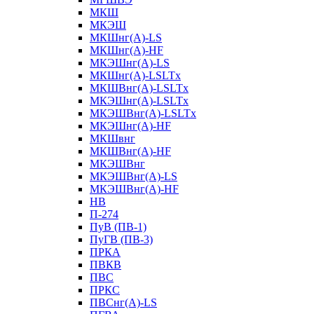
МКШ
МКЭШ
МКШнг(А)-LS
МКШнг(А)-HF
МКЭШнг(А)-LS
МКШнг(А)-LSLTx
МКШВнг(A)-LSLTx
МКЭШнг(А)-LSLTx
МКЭШВнг(A)-LSLTx
МКЭШнг(А)-HF
МКШвнг
МКШВнг(А)-HF
МКЭШВнг
МКЭШВнг(А)-LS
МКЭШВнг(А)-HF
НВ
П-274
ПуВ (ПВ-1)
ПуГВ (ПВ-3)
ПРКА
ПВКВ
ПВС
ПРКС
ПВСнг(А)-LS