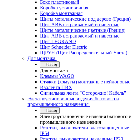
Бокс пластиковый
Коробка установочная
Коробка монтажная
Щиты металлические под дерево (Греция)
Щит ABB встраиваемый и навесные
Щиты металлические цветные (Греция)
Щит ABB встраиваемый и навесные
Щит LEGRAND
Щит Schneider Electric
ЩРУН (Щит Распределительный Учета)
Для монтажа
Назад
Для монтажа
Клеммы WAGO
Стяжки (хомуты) монтажные нейлоновые
Изолента ПВХ
Сигнальная лента "Осторожно! Кабель"
Электроустановочные изделия бытового и
промышленного назначения
Назад
Электроустановочные изделия бытового и
промышленного назначения
Розетки, выключатели влагозащищенные
IP54
Розетки, выключатели накладные IP20