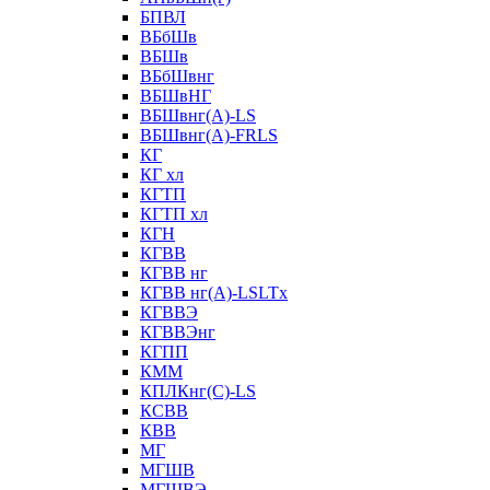
БПВЛ
ВБбШв
ВБШв
ВБбШвнг
ВБШвНГ
ВБШвнг(А)-LS
ВБШвнг(А)-FRLS
КГ
КГ хл
КГТП
КГТП хл
КГН
КГВВ
КГВВ нг
КГВВ нг(А)-LSLTx
КГВВЭ
КГВВЭнг
КГПП
КММ
КПЛКнг(C)-LS
КСВВ
КВВ
МГ
МГШВ
МГШВЭ