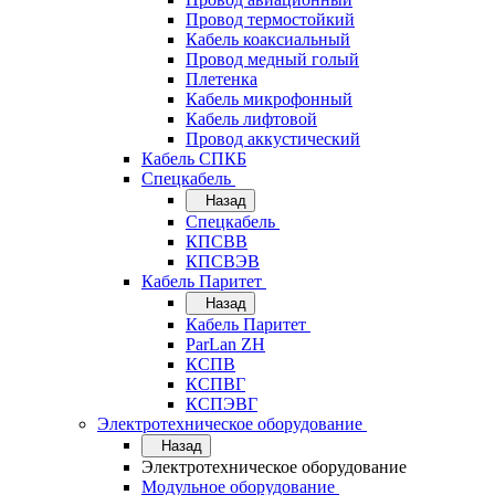
Провод термостойкий
Кабель коаксиальный
Провод медный голый
Плетенка
Кабель микрофонный
Кабель лифтовой
Провод аккустический
Кабель СПКБ
Спецкабель
Назад
Спецкабель
КПСВВ
КПСВЭВ
Кабель Паритет
Назад
Кабель Паритет
ParLan ZH
КСПВ
КСПВГ
КСПЭВГ
Электротехническое оборудование
Назад
Электротехническое оборудование
Модульное оборудование