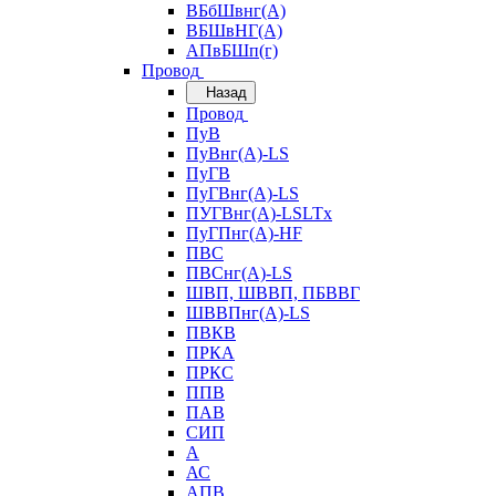
ВБбШвнг(А)
ВБШвНГ(А)
АПвБШп(г)
Провод
Назад
Провод
ПуВ
ПуВнг(А)-LS
ПуГВ
ПуГВнг(А)-LS
ПУГВнг(А)-LSLTx
ПуГПнг(А)-HF
ПВС
ПВСнг(А)-LS
ШВП, ШВВП, ПБВВГ
ШВВПнг(А)-LS
ПВКВ
ПРКА
ПРКС
ППВ
ПАВ
СИП
А
АС
АПВ