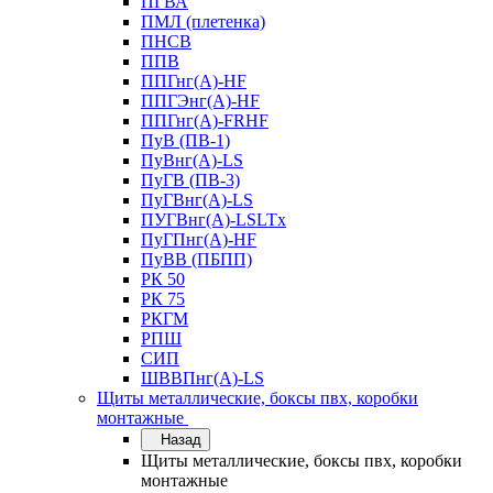
ПГВА
ПМЛ (плетенка)
ПНСВ
ППВ
ППГнг(А)-HF
ППГЭнг(А)-HF
ППГнг(А)-FRHF
ПуВ (ПВ-1)
ПуВнг(А)-LS
ПуГВ (ПВ-3)
ПуГВнг(А)-LS
ПУГВнг(А)-LSLTx
ПуГПнг(А)-HF
ПуВВ (ПБПП)
РК 50
РК 75
РКГМ
РПШ
СИП
ШВВПнг(А)-LS
Щиты металлические, боксы пвх, коробки
монтажные
Назад
Щиты металлические, боксы пвх, коробки
монтажные