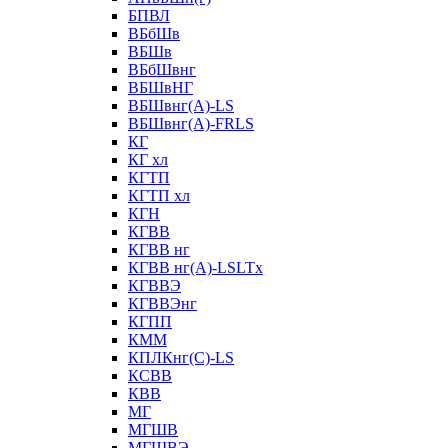
БПВЛ
ВБбШв
ВБШв
ВБбШвнг
ВБШвНГ
ВБШвнг(А)-LS
ВБШвнг(А)-FRLS
КГ
КГ хл
КГТП
КГТП хл
КГН
КГВВ
КГВВ нг
КГВВ нг(А)-LSLTx
КГВВЭ
КГВВЭнг
КГПП
КММ
КПЛКнг(C)-LS
КСВВ
КВВ
МГ
МГШВ
МГШВЭ