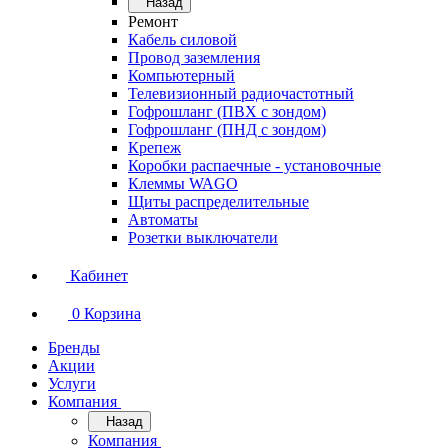
Назад
Ремонт
Кабель силовой
Провод заземления
Компьютерный
Телевизионный радиочастотный
Гофрошланг (ПВХ с зондом)
Гофрошланг (ПНД с зондом)
Крепеж
Коробки распаечные - установочные
Клеммы WAGO
Щиты распределительные
Автоматы
Розетки выключатели
Кабинет
0
Корзина
Бренды
Акции
Услуги
Компания
Назад
Компания