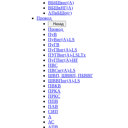
ВБбШвнг(А)
ВБШвНГ(А)
АПвБШп(г)
Провод
Назад
Провод
ПуВ
ПуВнг(А)-LS
ПуГВ
ПуГВнг(А)-LS
ПУГВнг(А)-LSLTx
ПуГПнг(А)-HF
ПВС
ПВСнг(А)-LS
ШВП, ШВВП, ПБВВГ
ШВВПнг(А)-LS
ПВКВ
ПРКА
ПРКС
ППВ
ПАВ
СИП
А
АС
АПВ