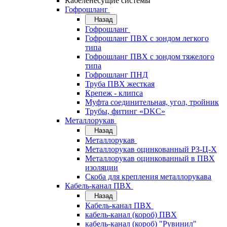
Кабеленесущие системы
Гофрошланг
Назад
Гофрошланг
Гофрошланг ПВХ с зондом легкого
типа
Гофрошланг ПВХ с зондом тяжелого
типа
Гофрошланг ПНД
Труба ПВХ жесткая
Крепеж - клипса
Муфта соединительная, угол, тройник
Трубы, фитинг «DKC»
Металлорукав
Назад
Металлорукав
Металлорукав оцинкованный РЗ-Ц-Х
Металлорукав оцинкованный в ПВХ
изоляции
Скоба для крепления металлорукава
Кабель-канал ПВХ
Назад
Кабель-канал ПВХ
кабель-канал (короб) ПВХ
кабель-канал (короб) "Рувинил"