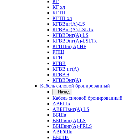
КГ
КГ хл
КГТП
КГТП хл
КГВВнг(А)-LS
КГВВнг(А)-LSLTx
КГВВЭнг(А)-LS
КГВВЭнг(А)-LSLTx
КГППнг(А)-HF
РПШ
КГН
КГВВ
КГВВ нг(А)
КГВВЭ
КГВВЭнг(А)
Кабель силовой бронированный
Назад
Кабель силовой бронированный
АВБШв
АВБШвнг(А)-LS
ВБШв
ВБШвнг(А)-LS
ВБШвнг(А)-FRLS
АВБбШв
ВБбШв