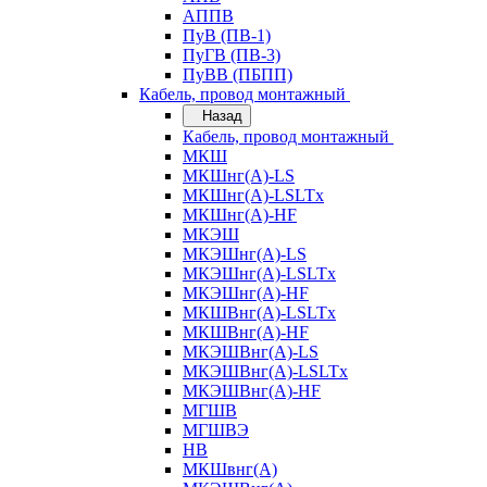
АППВ
ПуВ (ПВ-1)
ПуГВ (ПВ-3)
ПуВВ (ПБПП)
Кабель, провод монтажный
Назад
Кабель, провод монтажный
МКШ
МКШнг(А)-LS
МКШнг(А)-LSLTx
МКШнг(А)-HF
МКЭШ
МКЭШнг(А)-LS
МКЭШнг(А)-LSLTx
МКЭШнг(А)-HF
МКШВнг(A)-LSLTx
МКШВнг(А)-HF
МКЭШВнг(А)-LS
МКЭШВнг(A)-LSLTx
МКЭШВнг(А)-HF
МГШВ
МГШВЭ
НВ
МКШвнг(А)