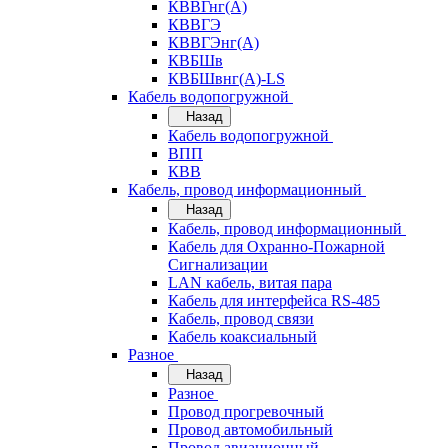
КВВГнг(А)
КВВГЭ
КВВГЭнг(А)
КВБШв
КВБШвнг(А)-LS
Кабель водопогружной
Назад
Кабель водопогружной
ВПП
КВВ
Кабель, провод информационный
Назад
Кабель, провод информационный
Кабель для Охранно-Пожарной
Сигнализации
LAN кабель, витая пара
Кабель для интерфейса RS-485
Кабель, провод связи
Кабель коаксиальный
Разное
Назад
Разное
Провод прогревочный
Провод автомобильный
Провод авиационный