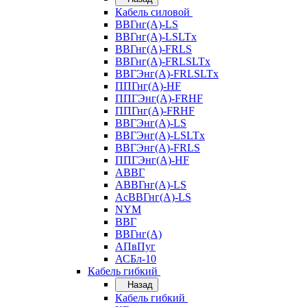
Кабель силовой
ВВГнг(А)-LS
ВВГнг(А)-LSLTx
ВВГнг(А)-FRLS
ВВГнг(А)-FRLSLTx
ВВГЭнг(А)-FRLSLTx
ППГнг(А)-HF
ППГЭнг(А)-FRHF
ППГнг(А)-FRHF
ВВГЭнг(А)-LS
ВВГЭнг(А)-LSLTx
ВВГЭнг(А)-FRLS
ППГЭнг(А)-HF
АВВГ
АВВГнг(А)-LS
АсВВГнг(А)-LS
NYM
ВВГ
ВВГнг(А)
АПвПуг
АСБл-10
Кабель гибкий
Назад
Кабель гибкий