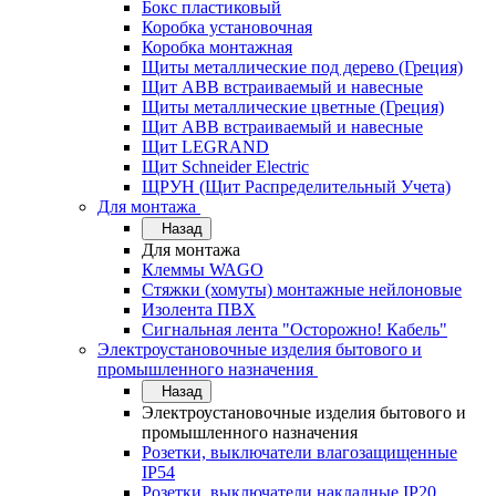
Бокс пластиковый
Коробка установочная
Коробка монтажная
Щиты металлические под дерево (Греция)
Щит ABB встраиваемый и навесные
Щиты металлические цветные (Греция)
Щит ABB встраиваемый и навесные
Щит LEGRAND
Щит Schneider Electric
ЩРУН (Щит Распределительный Учета)
Для монтажа
Назад
Для монтажа
Клеммы WAGO
Стяжки (хомуты) монтажные нейлоновые
Изолента ПВХ
Сигнальная лента "Осторожно! Кабель"
Электроустановочные изделия бытового и
промышленного назначения
Назад
Электроустановочные изделия бытового и
промышленного назначения
Розетки, выключатели влагозащищенные
IP54
Розетки, выключатели накладные IP20