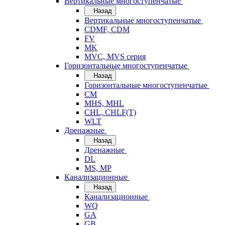
Вертикальные многоступенчатые
Назад
Вертикальные многоступенчатые
CDMF, CDM
FV
MK
MVC, MVS серия
Горизонтальные многоступенчатые
Назад
Горизонтальные многоступенчатые
CM
MHS, MHL
CHL, CHLF(T)
WLT
Дренажные
Назад
Дренажные
DL
MS, MP
Канализационные
Назад
Канализационные
WQ
GA
GB