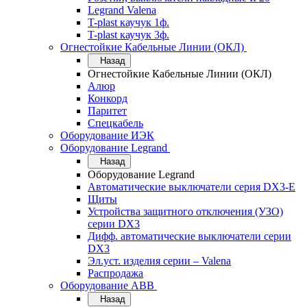
Legrand Valena
T-plast каучук 1ф.
T-plast каучук 3ф.
Огнестойкие Кабельные Линии (ОКЛ)
Назад
Огнестойкие Кабельные Линии (ОКЛ)
Алюр
Конкорд
Паритет
Спецкабель
Оборудование ИЭК
Оборудование Legrand
Назад
Оборудование Legrand
Автоматические выключатели серия DX3-E
Щиты
Устройства защитного отключения (УЗО)
серии DX3
Дифф. автоматические выключатели серии
DX3
Эл.уст. изделия серии – Valena
Распродажа
Оборудование АВВ
Назад