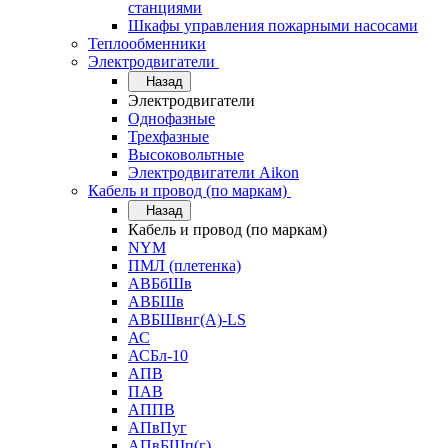
станциями
Шкафы управления пожарными насосами
Теплообменники
Электродвигатели
Назад
Электродвигатели
Однофазные
Трехфазные
Высоковольтные
Электродвигатели Aikon
Кабель и провод (по маркам)
Назад
Кабель и провод (по маркам)
NYM
ПМЛ (плетенка)
АВБбШв
АВБШв
АВБШвнг(А)-LS
АС
АСБл-10
АПВ
ПАВ
АППВ
АПвПуг
АПвБШп(г)