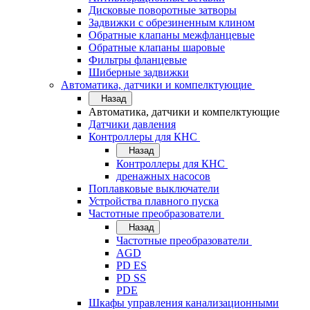
Дисковые поворотные затворы
Задвижки с обрезиненным клином
Обратные клапаны межфланцевые
Обратные клапаны шаровые
Фильтры фланцевые
Шиберные задвижки
Автоматика, датчики и компелктующие
Назад
Автоматика, датчики и компелктующие
Датчики давления
Контроллеры для КНС
Назад
Контроллеры для КНС
дренажных насосов
Поплавковые выключатели
Устройства плавного пуска
Частотные преобразователи
Назад
Частотные преобразователи
AGD
PD ES
PD SS
PDE
Шкафы управления канализационными