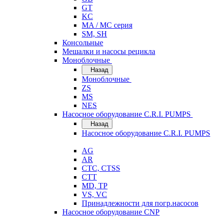
GT
KC
MA / MC серия
SM, SH
Консольные
Мешалки и насосы рецикла
Моноблочные
Назад
Моноблочные
ZS
MS
NES
Насосное оборудование C.R.I. PUMPS
Назад
Насосное оборудование C.R.I. PUMPS
AG
AR
CTC, CTSS
CTT
MD, TP
VS, VC
Принадлежности для погр.насосов
Насосное оборудование CNP