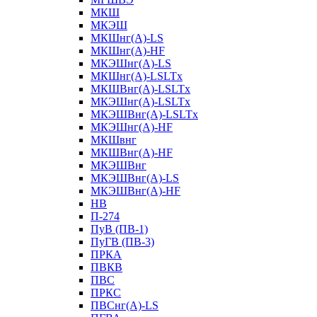
МКШ
МКЭШ
МКШнг(А)-LS
МКШнг(А)-HF
МКЭШнг(А)-LS
МКШнг(А)-LSLTx
МКШВнг(A)-LSLTx
МКЭШнг(А)-LSLTx
МКЭШВнг(A)-LSLTx
МКЭШнг(А)-HF
МКШвнг
МКШВнг(А)-HF
МКЭШВнг
МКЭШВнг(А)-LS
МКЭШВнг(А)-HF
НВ
П-274
ПуВ (ПВ-1)
ПуГВ (ПВ-3)
ПРКА
ПВКВ
ПВС
ПРКС
ПВСнг(А)-LS