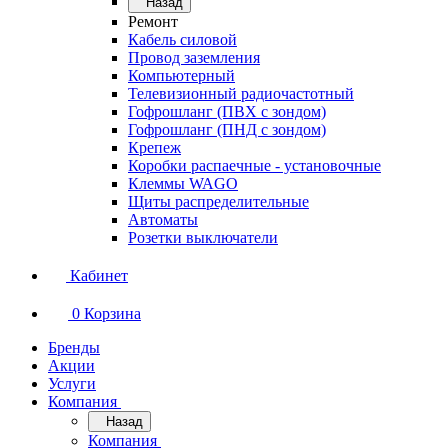
Назад
Ремонт
Кабель силовой
Провод заземления
Компьютерный
Телевизионный радиочастотный
Гофрошланг (ПВХ с зондом)
Гофрошланг (ПНД с зондом)
Крепеж
Коробки распаечные - установочные
Клеммы WAGO
Щиты распределительные
Автоматы
Розетки выключатели
Кабинет
0
Корзина
Бренды
Акции
Услуги
Компания
Назад
Компания