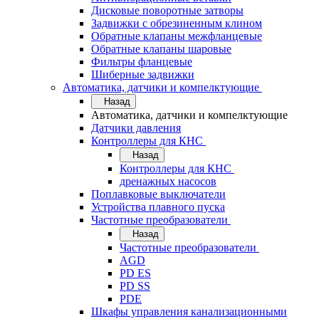
Дисковые поворотные затворы
Задвижки с обрезиненным клином
Обратные клапаны межфланцевые
Обратные клапаны шаровые
Фильтры фланцевые
Шиберные задвижки
Автоматика, датчики и компелктующие
Назад
Автоматика, датчики и компелктующие
Датчики давления
Контроллеры для КНС
Назад
Контроллеры для КНС
дренажных насосов
Поплавковые выключатели
Устройства плавного пуска
Частотные преобразователи
Назад
Частотные преобразователи
AGD
PD ES
PD SS
PDE
Шкафы управления канализационными