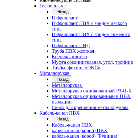
Кабеленесущие системы
Гофрошланг
Назад
Гофрошланг
Гофрошланг ПВХ с зондом легкого
типа
Гофрошланг ПВХ с зондом тяжелого
типа
Гофрошланг ПНД
Труба ПВХ жесткая
Крепеж - клипса
Муфта соединительная, угол, тройник
Трубы, фитинг «DKC»
Металлорукав
Назад
Металлорукав
Металлорукав оцинкованный РЗ-Ц-Х
Металлорукав оцинкованный в ПВХ
изоляции
Скоба для крепления металлорукава
Кабель-канал ПВХ
Назад
Кабель-канал ПВХ
кабель-канал (короб) ПВХ
кабель-канал (короб) "Рувинил"