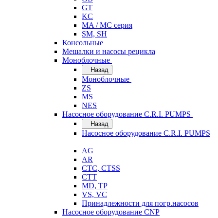
GT
KC
MA / MC серия
SM, SH
Консольные
Мешалки и насосы рецикла
Моноблочные
Назад
Моноблочные
ZS
MS
NES
Насосное оборудование C.R.I. PUMPS
Назад
Насосное оборудование C.R.I. PUMPS
AG
AR
CTC, CTSS
CTT
MD, TP
VS, VC
Принадлежности для погр.насосов
Насосное оборудование CNP