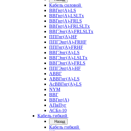
Кабель силовой
ВВГнг(А)-LS
ВВГнг(А)-LSLTx
ВВГнг(А)-FRLS
ВВГнг(А)-FRLSLTx
ВВГЭнг(А)-FRLSLTx
ППГнг(А)-HF
ППГЭнг(А)-FRHF
ППГнг(А)-FRHF
ВВГЭнг(А)-LS
ВВГЭнг(А)-LSLTx
ВВГЭнг(А)-FRLS
ППГЭнг(А)-HF
АВВГ
АВВГнг(А)-LS
АсВВГнг(А)-LS
NYM
ВВГ
ВВГнг(А)
АПвПуг
АСБл-10
Кабель гибкий
Назад
Кабель гибкий