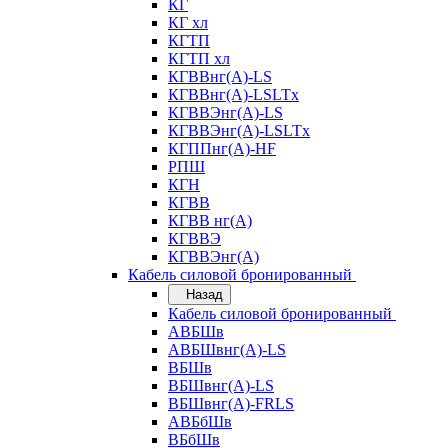
КГ
КГ хл
КГТП
КГТП хл
КГВВнг(А)-LS
КГВВнг(А)-LSLTx
КГВВЭнг(А)-LS
КГВВЭнг(А)-LSLTx
КГППнг(А)-HF
РПШ
КГН
КГВВ
КГВВ нг(А)
КГВВЭ
КГВВЭнг(А)
Кабель силовой бронированный
Назад
Кабель силовой бронированный
АВБШв
АВБШвнг(А)-LS
ВБШв
ВБШвнг(А)-LS
ВБШвнг(А)-FRLS
АВБбШв
ВБбШв