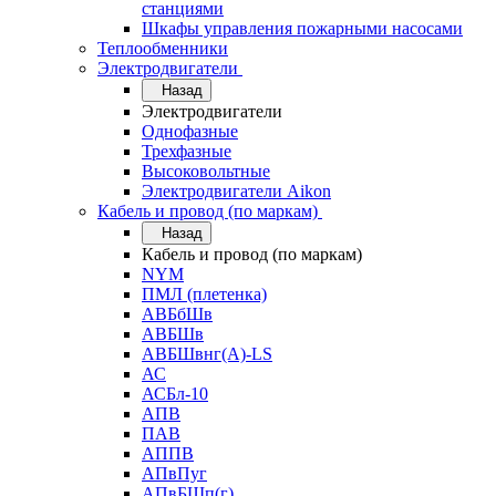
станциями
Шкафы управления пожарными насосами
Теплообменники
Электродвигатели
Назад
Электродвигатели
Однофазные
Трехфазные
Высоковольтные
Электродвигатели Aikon
Кабель и провод (по маркам)
Назад
Кабель и провод (по маркам)
NYM
ПМЛ (плетенка)
АВБбШв
АВБШв
АВБШвнг(А)-LS
АС
АСБл-10
АПВ
ПАВ
АППВ
АПвПуг
АПвБШп(г)