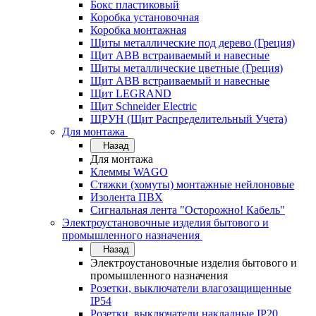
Бокс пластиковый
Коробка установочная
Коробка монтажная
Щиты металлические под дерево (Греция)
Щит ABB встраиваемый и навесные
Щиты металлические цветные (Греция)
Щит ABB встраиваемый и навесные
Щит LEGRAND
Щит Schneider Electric
ЩРУН (Щит Распределительный Учета)
Для монтажа
Назад
Для монтажа
Клеммы WAGO
Стяжки (хомуты) монтажные нейлоновые
Изолента ПВХ
Сигнальная лента "Осторожно! Кабель"
Электроустановочные изделия бытового и
промышленного назначения
Назад
Электроустановочные изделия бытового и
промышленного назначения
Розетки, выключатели влагозащищенные
IP54
Розетки, выключатели накладные IP20