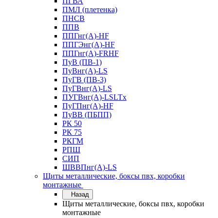
ПГВА
ПМЛ (плетенка)
ПНСВ
ППВ
ППГнг(А)-HF
ППГЭнг(А)-HF
ППГнг(А)-FRHF
ПуВ (ПВ-1)
ПуВнг(А)-LS
ПуГВ (ПВ-3)
ПуГВнг(А)-LS
ПУГВнг(А)-LSLTx
ПуГПнг(А)-HF
ПуВВ (ПБПП)
РК 50
РК 75
РКГМ
РПШ
СИП
ШВВПнг(А)-LS
Щиты металлические, боксы пвх, коробки
монтажные
Назад
Щиты металлические, боксы пвх, коробки
монтажные