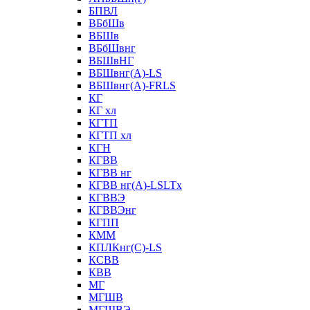
БПВЛ
ВБбШв
ВБШв
ВБбШвнг
ВБШвНГ
ВБШвнг(А)-LS
ВБШвнг(А)-FRLS
КГ
КГ хл
КГТП
КГТП хл
КГН
КГВВ
КГВВ нг
КГВВ нг(А)-LSLTx
КГВВЭ
КГВВЭнг
КГПП
КММ
КПЛКнг(C)-LS
КСВВ
КВВ
МГ
МГШВ
МГШВЭ