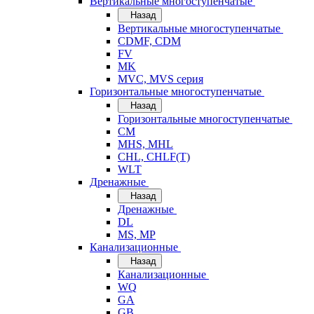
Вертикальные многоступенчатые
Назад
Вертикальные многоступенчатые
CDMF, CDM
FV
MK
MVC, MVS серия
Горизонтальные многоступенчатые
Назад
Горизонтальные многоступенчатые
CM
MHS, MHL
CHL, CHLF(T)
WLT
Дренажные
Назад
Дренажные
DL
MS, MP
Канализационные
Назад
Канализационные
WQ
GA
GB