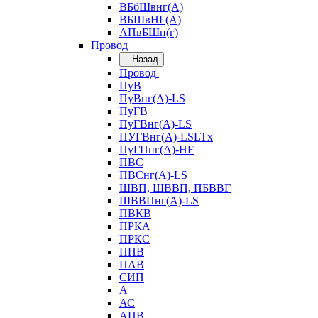
ВБбШвнг(А)
ВБШвНГ(А)
АПвБШп(г)
Провод
Назад
Провод
ПуВ
ПуВнг(А)-LS
ПуГВ
ПуГВнг(А)-LS
ПУГВнг(А)-LSLTx
ПуГПнг(А)-HF
ПВС
ПВСнг(А)-LS
ШВП, ШВВП, ПБВВГ
ШВВПнг(А)-LS
ПВКВ
ПРКА
ПРКС
ППВ
ПАВ
СИП
А
АС
АПВ