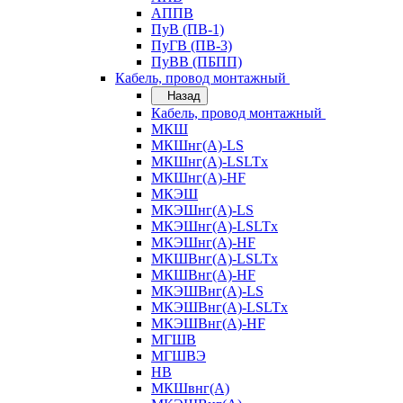
АППВ
ПуВ (ПВ-1)
ПуГВ (ПВ-3)
ПуВВ (ПБПП)
Кабель, провод монтажный
Назад
Кабель, провод монтажный
МКШ
МКШнг(А)-LS
МКШнг(А)-LSLTx
МКШнг(А)-HF
МКЭШ
МКЭШнг(А)-LS
МКЭШнг(А)-LSLTx
МКЭШнг(А)-HF
МКШВнг(A)-LSLTx
МКШВнг(А)-HF
МКЭШВнг(А)-LS
МКЭШВнг(A)-LSLTx
МКЭШВнг(А)-HF
МГШВ
МГШВЭ
НВ
МКШвнг(А)