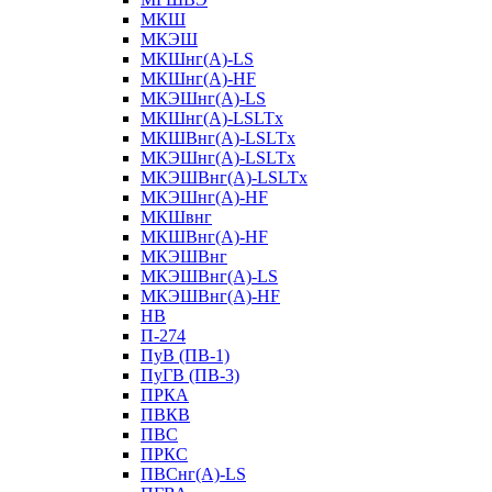
МКШ
МКЭШ
МКШнг(А)-LS
МКШнг(А)-HF
МКЭШнг(А)-LS
МКШнг(А)-LSLTx
МКШВнг(A)-LSLTx
МКЭШнг(А)-LSLTx
МКЭШВнг(A)-LSLTx
МКЭШнг(А)-HF
МКШвнг
МКШВнг(А)-HF
МКЭШВнг
МКЭШВнг(А)-LS
МКЭШВнг(А)-HF
НВ
П-274
ПуВ (ПВ-1)
ПуГВ (ПВ-3)
ПРКА
ПВКВ
ПВС
ПРКС
ПВСнг(А)-LS