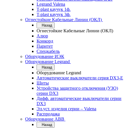
Legrand Valena
T-plast каучук 1ф.
T-plast каучук 3ф.
Огнестойкие Кабельные Линии (ОКЛ)
Назад
Огнестойкие Кабельные Линии (ОКЛ)
Алюр
Конкорд
Паритет
Спецкабель
Оборудование ИЭК
Оборудование Legrand
Назад
Оборудование Legrand
Автоматические выключатели серия DX3-E
Щиты
Устройства защитного отключения (УЗО)
серии DX3
Дифф. автоматические выключатели серии
DX3
Эл.уст. изделия серии – Valena
Распродажа
Оборудование АВВ
Назад