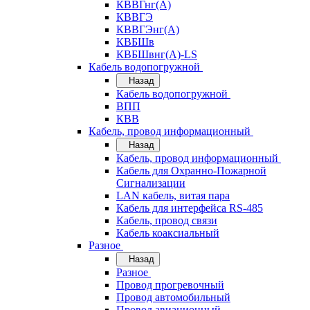
КВВГнг(А)
КВВГЭ
КВВГЭнг(А)
КВБШв
КВБШвнг(А)-LS
Кабель водопогружной
Назад
Кабель водопогружной
ВПП
КВВ
Кабель, провод информационный
Назад
Кабель, провод информационный
Кабель для Охранно-Пожарной
Сигнализации
LAN кабель, витая пара
Кабель для интерфейса RS-485
Кабель, провод связи
Кабель коаксиальный
Разное
Назад
Разное
Провод прогревочный
Провод автомобильный
Провод авиационный