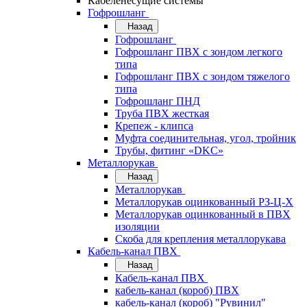
Кабеленесущие системы
Гофрошланг
Назад
Гофрошланг
Гофрошланг ПВХ с зондом легкого
типа
Гофрошланг ПВХ с зондом тяжелого
типа
Гофрошланг ПНД
Труба ПВХ жесткая
Крепеж - клипса
Муфта соединительная, угол, тройник
Трубы, фитинг «DKC»
Металлорукав
Назад
Металлорукав
Металлорукав оцинкованный РЗ-Ц-Х
Металлорукав оцинкованный в ПВХ
изоляции
Скоба для крепления металлорукава
Кабель-канал ПВХ
Назад
Кабель-канал ПВХ
кабель-канал (короб) ПВХ
кабель-канал (короб) "Рувинил"