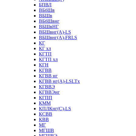
БПВЛ
ВБбШв
ВБШв
ВБбШвнг
ВБШвНГ
ВБШвнг(А)-LS
ВБШвнг(А)-FRLS
КГ
КГ хл
КГТП
КГТП хл
КГН
КГВВ
КГВВ нг
КГВВ нг(А)-LSLTx
КГВВЭ
КГВВЭнг
КГПП
КММ
КПЛКнг(C)-LS
КСВВ
КВВ
МГ
МГШВ
МГШВЭ