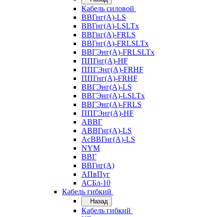
Кабель силовой
ВВГнг(А)-LS
ВВГнг(А)-LSLTx
ВВГнг(А)-FRLS
ВВГнг(А)-FRLSLTx
ВВГЭнг(А)-FRLSLTx
ППГнг(А)-HF
ППГЭнг(А)-FRHF
ППГнг(А)-FRHF
ВВГЭнг(А)-LS
ВВГЭнг(А)-LSLTx
ВВГЭнг(А)-FRLS
ППГЭнг(А)-HF
АВВГ
АВВГнг(А)-LS
АсВВГнг(А)-LS
NYM
ВВГ
ВВГнг(А)
АПвПуг
АСБл-10
Кабель гибкий
Назад
Кабель гибкий