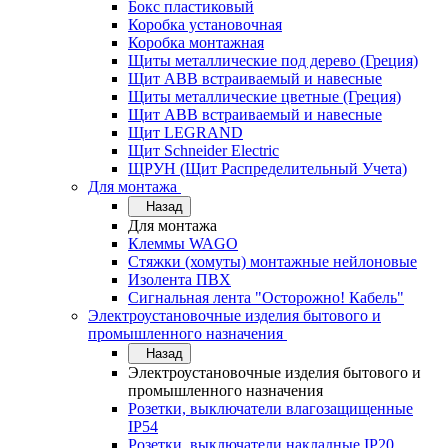
Бокс пластиковый
Коробка установочная
Коробка монтажная
Щиты металлические под дерево (Греция)
Щит ABB встраиваемый и навесные
Щиты металлические цветные (Греция)
Щит ABB встраиваемый и навесные
Щит LEGRAND
Щит Schneider Electric
ЩРУН (Щит Распределительный Учета)
Для монтажа
Назад
Для монтажа
Клеммы WAGO
Стяжки (хомуты) монтажные нейлоновые
Изолента ПВХ
Сигнальная лента "Осторожно! Кабель"
Электроустановочные изделия бытового и
промышленного назначения
Назад
Электроустановочные изделия бытового и
промышленного назначения
Розетки, выключатели влагозащищенные
IP54
Розетки, выключатели накладные IP20