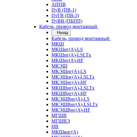
АППВ
ПуВ (ПВ-1)
ПуГВ (ПВ-3)
ПуВВ (ПБПП)
Кабель, провод монтажный
Назад
Кабель, провод монтажный
МКШ
МКШнг(А)-LS
МКШнг(А)-LSLTx
МКШнг(А)-HF
МКЭШ
МКЭШнг(А)-LS
МКЭШнг(А)-LSLTx
МКЭШнг(А)-HF
МКШВнг(A)-LSLTx
МКШВнг(А)-HF
МКЭШВнг(А)-LS
МКЭШВнг(A)-LSLTx
МКЭШВнг(А)-HF
МГШВ
МГШВЭ
НВ
МКШвнг(А)