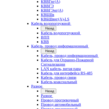
КВВГнг(А)
КВВГЭ
КВВГЭнг(А)
КВБШв
КВБШвнг(А)-LS
Кабель водопогружной
Назад
Кабель водопогружной
ВПП
КВВ
Кабель, провод информационный
Назад
Кабель, провод информационный
Кабель для Охранно-Пожарной
Сигнализации
LAN кабель, витая пара
Кабель для интерфейса RS-485
Кабель, провод связи
Кабель коаксиальный
Разное
Назад
Разное
Провод прогревочный
Провод автомобильный
Провод авиационный