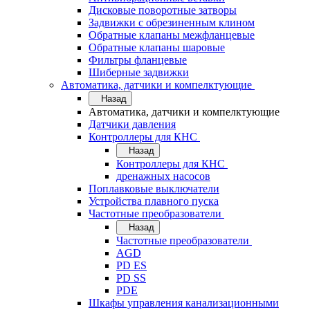
Дисковые поворотные затворы
Задвижки с обрезиненным клином
Обратные клапаны межфланцевые
Обратные клапаны шаровые
Фильтры фланцевые
Шиберные задвижки
Автоматика, датчики и компелктующие
Назад
Автоматика, датчики и компелктующие
Датчики давления
Контроллеры для КНС
Назад
Контроллеры для КНС
дренажных насосов
Поплавковые выключатели
Устройства плавного пуска
Частотные преобразователи
Назад
Частотные преобразователи
AGD
PD ES
PD SS
PDE
Шкафы управления канализационными