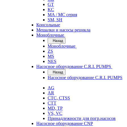
GT
KC
MA / MC серия
SM, SH
Консольные
Мешалки и насосы рецикла
Моноблочные
Назад
Моноблочные
ZS
MS
NES
Насосное оборудование C.R.I. PUMPS
Назад
Насосное оборудование C.R.I. PUMPS
AG
AR
CTC, CTSS
CTT
MD, TP
VS, VC
Принадлежности для погр.насосов
Насосное оборудование CNP