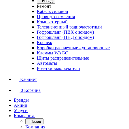
Назад
Ремонт
Кабель силовой
Провод заземления
Компьютерный
Телевизионный радиочастотный
Гофрошланг (ПВХ с зондом)
Гофрошланг (ПНД с зондом)
Крепеж
Коробки распаечные - установочные
Клеммы WAGO
Щиты распределительные
Автоматы
Розетки выключатели
Кабинет
0
Корзина
Бренды
Акции
Услуги
Компания
Назад
Компания