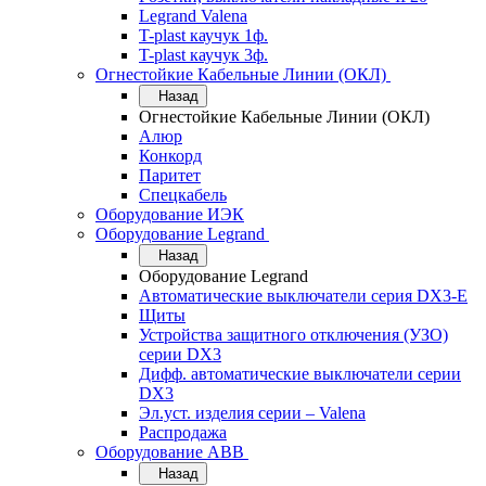
Legrand Valena
T-plast каучук 1ф.
T-plast каучук 3ф.
Огнестойкие Кабельные Линии (ОКЛ)
Назад
Огнестойкие Кабельные Линии (ОКЛ)
Алюр
Конкорд
Паритет
Спецкабель
Оборудование ИЭК
Оборудование Legrand
Назад
Оборудование Legrand
Автоматические выключатели серия DX3-E
Щиты
Устройства защитного отключения (УЗО)
серии DX3
Дифф. автоматические выключатели серии
DX3
Эл.уст. изделия серии – Valena
Распродажа
Оборудование АВВ
Назад