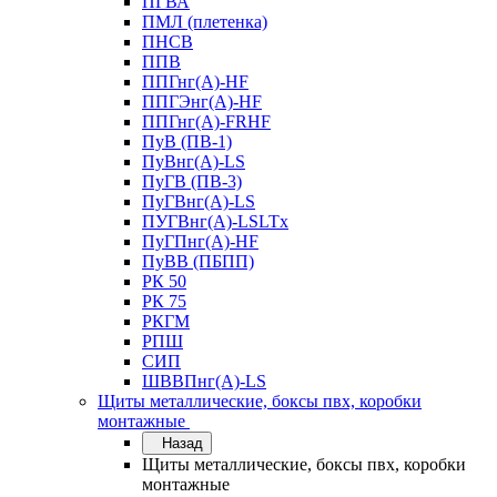
ПГВА
ПМЛ (плетенка)
ПНСВ
ППВ
ППГнг(А)-HF
ППГЭнг(А)-HF
ППГнг(А)-FRHF
ПуВ (ПВ-1)
ПуВнг(А)-LS
ПуГВ (ПВ-3)
ПуГВнг(А)-LS
ПУГВнг(А)-LSLTx
ПуГПнг(А)-HF
ПуВВ (ПБПП)
РК 50
РК 75
РКГМ
РПШ
СИП
ШВВПнг(А)-LS
Щиты металлические, боксы пвх, коробки
монтажные
Назад
Щиты металлические, боксы пвх, коробки
монтажные