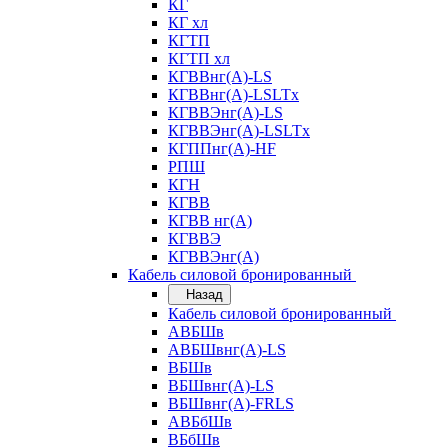
КГ
КГ хл
КГТП
КГТП хл
КГВВнг(А)-LS
КГВВнг(А)-LSLTx
КГВВЭнг(А)-LS
КГВВЭнг(А)-LSLTx
КГППнг(А)-HF
РПШ
КГН
КГВВ
КГВВ нг(А)
КГВВЭ
КГВВЭнг(А)
Кабель силовой бронированный
Назад
Кабель силовой бронированный
АВБШв
АВБШвнг(А)-LS
ВБШв
ВБШвнг(А)-LS
ВБШвнг(А)-FRLS
АВБбШв
ВБбШв