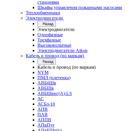
станциями
Шкафы управления пожарными насосами
Теплообменники
Электродвигатели
Назад
Электродвигатели
Однофазные
Трехфазные
Высоковольтные
Электродвигатели Aikon
Кабель и провод (по маркам)
Назад
Кабель и провод (по маркам)
NYM
ПМЛ (плетенка)
АВБбШв
АВБШв
АВБШвнг(А)-LS
АС
АСБл-10
АПВ
ПАВ
АППВ
АПвПуг
АПвБШп(г)