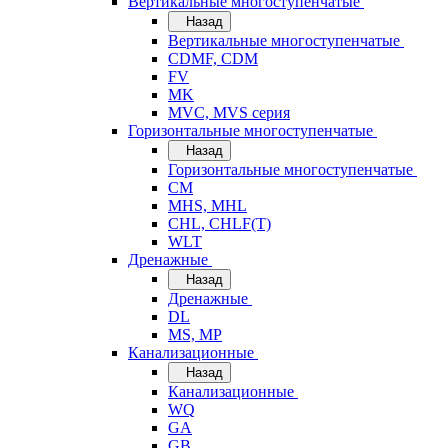
Вертикальные многоступенчатые
Назад
Вертикальные многоступенчатые
CDMF, CDM
FV
MK
MVC, MVS серия
Горизонтальные многоступенчатые
Назад
Горизонтальные многоступенчатые
CM
MHS, MHL
CHL, CHLF(T)
WLT
Дренажные
Назад
Дренажные
DL
MS, MP
Канализационные
Назад
Канализационные
WQ
GA
GB