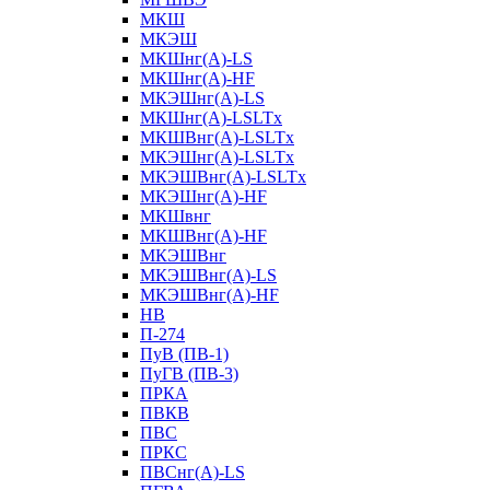
МКШ
МКЭШ
МКШнг(А)-LS
МКШнг(А)-HF
МКЭШнг(А)-LS
МКШнг(А)-LSLTx
МКШВнг(A)-LSLTx
МКЭШнг(А)-LSLTx
МКЭШВнг(A)-LSLTx
МКЭШнг(А)-HF
МКШвнг
МКШВнг(А)-HF
МКЭШВнг
МКЭШВнг(А)-LS
МКЭШВнг(А)-HF
НВ
П-274
ПуВ (ПВ-1)
ПуГВ (ПВ-3)
ПРКА
ПВКВ
ПВС
ПРКС
ПВСнг(А)-LS