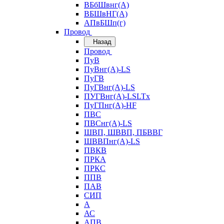
ВБбШвнг(А)
ВБШвНГ(А)
АПвБШп(г)
Провод
Назад
Провод
ПуВ
ПуВнг(А)-LS
ПуГВ
ПуГВнг(А)-LS
ПУГВнг(А)-LSLTx
ПуГПнг(А)-HF
ПВС
ПВСнг(А)-LS
ШВП, ШВВП, ПБВВГ
ШВВПнг(А)-LS
ПВКВ
ПРКА
ПРКС
ППВ
ПАВ
СИП
А
АС
АПВ