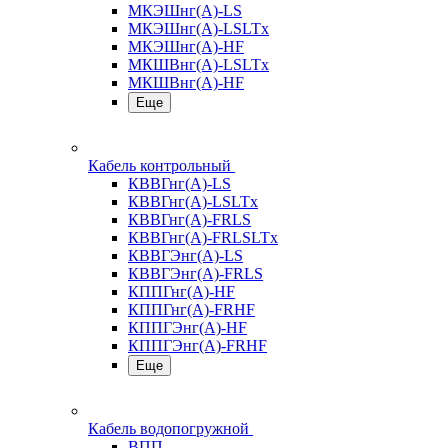
МКЭШнг(А)-LS
МКЭШнг(А)-LSLTx
МКЭШнг(А)-HF
МКШВнг(A)-LSLTx
МКШВнг(А)-HF
Еще
Кабель контрольный
КВВГнг(А)-LS
КВВГнг(А)-LSLTx
КВВГнг(А)-FRLS
КВВГнг(А)-FRLSLTx
КВВГЭнг(А)-LS
КВВГЭнг(А)-FRLS
КППГнг(А)-HF
КППГнг(А)-FRHF
КППГЭнг(А)-HF
КППГЭнг(А)-FRHF
Еще
Кабель водопогружной
ВПП