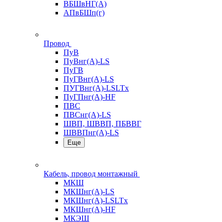
ВБШвНГ(А)
АПвБШп(г)
Провод
ПуВ
ПуВнг(А)-LS
ПуГВ
ПуГВнг(А)-LS
ПУГВнг(А)-LSLTx
ПуГПнг(А)-HF
ПВС
ПВСнг(А)-LS
ШВП, ШВВП, ПБВВГ
ШВВПнг(А)-LS
Еще
Кабель, провод монтажный
МКШ
МКШнг(А)-LS
МКШнг(А)-LSLTx
МКШнг(А)-HF
МКЭШ