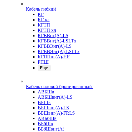
Кабель гибкий
КГ
КГ хл
КГТП
КГТП хл
КГВВнг(А)-LS
КГВВнг(А)-LSLTx
КГВВЭнг(А)-LS
КГВВЭнг(А)-LSLTx
КГППнг(А)-HF
РПШ
Еще
Кабель силовой бронированный
АВБШв
АВБШвнг(А)-LS
ВБШв
ВБШвнг(А)-LS
ВБШвнг(А)-FRLS
АВБбШв
ВБбШв
ВБбШвнг(А)