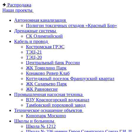
Распродажа
Наши проекты
Автономная канализация
Полигон токсичных отходов «Красный Бор»
Дренажные системы
СК Олимпийский
Кабель и провод
Костромская ГРЭС
ТЭЦ-21
ТЭЦ-20
Центральный банк России
ЖК Томилино Парк
Конаково Ривер Клаб
Коттеджный поселок Французский квартал
ЖК Саларьево Парк
ЖК Равновесие
Промышленная насосная техника
ВЗУ Красногорский водоканал
Тамбовский пороховой завод
Техническое оснащение объектов
Кинопарк Москино
Школы и больницы
Школа № 1212
Школа № 236 имени Героя Советского Союза Г.И. 