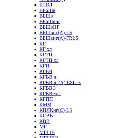
БПВЛ
ВБбШв
ВБШв
ВБбШвнг
ВБШвНГ
ВБШвнг(А)-LS
ВБШвнг(А)-FRLS
КГ
КГ хл
КГТП
КГТП хл
КГН
КГВВ
КГВВ нг
КГВВ нг(А)-LSLTx
КГВВЭ
КГВВЭнг
КГПП
КММ
КПЛКнг(C)-LS
КСВВ
КВВ
МГ
МГШВ
МГШВЭ