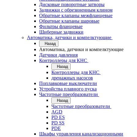
Дисковые поворотные затворы
Задвижки с обрезиненным клином
Обратные клапаны межфланцевые
Обратные клапаны шаровые
Фильтры фланцевые
Шиберные задвижки
Автоматика, датчики и компелктующие
Назад
Автоматика, датчики и компелктующие
Датчики давления
Контроллеры для КНС
Назад
Контроллеры для КНС
дренажных насосов
Поплавковые выключатели
Устройства плавного пуска
Частотные преобразователи
Назад
Частотные преобразователи
AGD
PD ES
PD SS
PDE
Шкафы управления канализационными