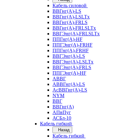
Кабель силовой
ВВГнг(А)-LS
ВВГнг(А)-LSLTx
ВВГнг(А)-FRLS
ВВГнг(А)-FRLSLTx
ВВГЭнг(А)-FRLSLTx
ППГнг(А)-HF
ППГЭнг(А)-FRHF
ППГнг(А)-FRHF
ВВГЭнг(А)-LS
ВВГЭнг(А)-LSLTx
ВВГЭнг(А)-FRLS
ППГЭнг(А)-HF
АВВГ
АВВГнг(А)-LS
АсВВГнг(А)-LS
NYM
ВВГ
ВВГнг(А)
АПвПуг
АСБл-10
Кабель гибкий
Назад
Кабель гибкий