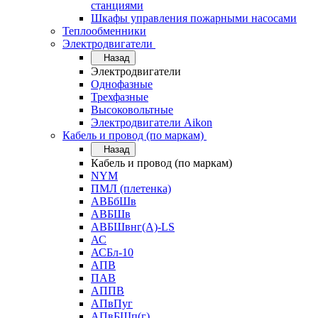
станциями
Шкафы управления пожарными насосами
Теплообменники
Электродвигатели
Назад
Электродвигатели
Однофазные
Трехфазные
Высоковольтные
Электродвигатели Aikon
Кабель и провод (по маркам)
Назад
Кабель и провод (по маркам)
NYM
ПМЛ (плетенка)
АВБбШв
АВБШв
АВБШвнг(А)-LS
АС
АСБл-10
АПВ
ПАВ
АППВ
АПвПуг
АПвБШп(г)