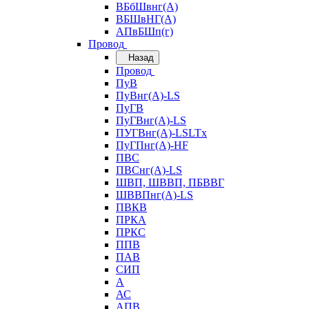
ВБбШвнг(А)
ВБШвНГ(А)
АПвБШп(г)
Провод
Назад
Провод
ПуВ
ПуВнг(А)-LS
ПуГВ
ПуГВнг(А)-LS
ПУГВнг(А)-LSLTx
ПуГПнг(А)-HF
ПВС
ПВСнг(А)-LS
ШВП, ШВВП, ПБВВГ
ШВВПнг(А)-LS
ПВКВ
ПРКА
ПРКС
ППВ
ПАВ
СИП
А
АС
АПВ