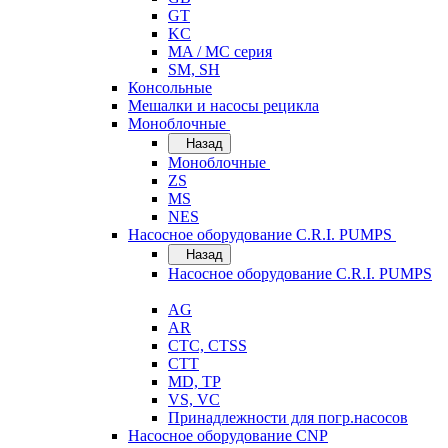
GT
KC
MA / MC серия
SM, SH
Консольные
Мешалки и насосы рецикла
Моноблочные
Назад
Моноблочные
ZS
MS
NES
Насосное оборудование C.R.I. PUMPS
Назад
Насосное оборудование C.R.I. PUMPS
AG
AR
CTC, CTSS
CTT
MD, TP
VS, VC
Принадлежности для погр.насосов
Насосное оборудование CNP