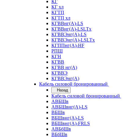
КГ
КГ хл
КГТП
КГТП хл
КГВВнг(А)-LS
КГВВнг(А)-LSLTx
КГВВЭнг(А)-LS
КГВВЭнг(А)-LSLTx
КГППнг(А)-HF
РПШ
КГН
КГВВ
КГВВ нг(А)
КГВВЭ
КГВВЭнг(А)
Кабель силовой бронированный
Назад
Кабель силовой бронированный
АВБШв
АВБШвнг(А)-LS
ВБШв
ВБШвнг(А)-LS
ВБШвнг(А)-FRLS
АВБбШв
ВБбШв