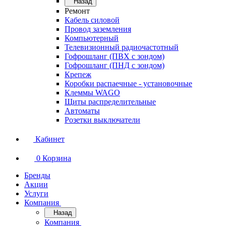
Назад
Ремонт
Кабель силовой
Провод заземления
Компьютерный
Телевизионный радиочастотный
Гофрошланг (ПВХ с зондом)
Гофрошланг (ПНД с зондом)
Крепеж
Коробки распаечные - установочные
Клеммы WAGO
Щиты распределительные
Автоматы
Розетки выключатели
Кабинет
0
Корзина
Бренды
Акции
Услуги
Компания
Назад
Компания