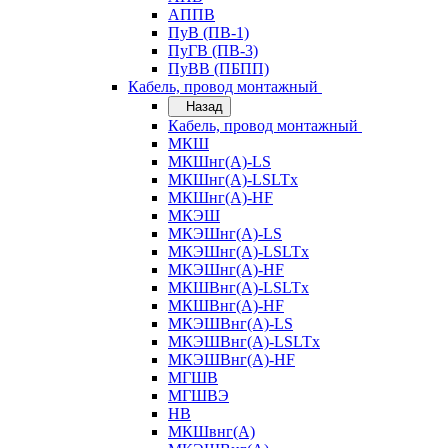
АППВ
ПуВ (ПВ-1)
ПуГВ (ПВ-3)
ПуВВ (ПБПП)
Кабель, провод монтажный
Назад
Кабель, провод монтажный
МКШ
МКШнг(А)-LS
МКШнг(А)-LSLTx
МКШнг(А)-HF
МКЭШ
МКЭШнг(А)-LS
МКЭШнг(А)-LSLTx
МКЭШнг(А)-HF
МКШВнг(A)-LSLTx
МКШВнг(А)-HF
МКЭШВнг(А)-LS
МКЭШВнг(A)-LSLTx
МКЭШВнг(А)-HF
МГШВ
МГШВЭ
НВ
МКШвнг(А)