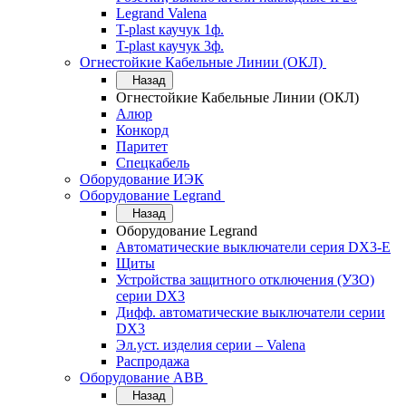
Legrand Valena
T-plast каучук 1ф.
T-plast каучук 3ф.
Огнестойкие Кабельные Линии (ОКЛ)
Назад
Огнестойкие Кабельные Линии (ОКЛ)
Алюр
Конкорд
Паритет
Спецкабель
Оборудование ИЭК
Оборудование Legrand
Назад
Оборудование Legrand
Автоматические выключатели серия DX3-E
Щиты
Устройства защитного отключения (УЗО)
серии DX3
Дифф. автоматические выключатели серии
DX3
Эл.уст. изделия серии – Valena
Распродажа
Оборудование АВВ
Назад