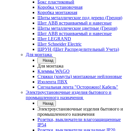
Бокс пластиковый
Коробка установочная
Коробка монтажная
Щиты металлические под дерево (Греция)
Щит ABB встраиваемый и навесные
Щиты металлические цветные (Греция)
Щит ABB встраиваемый и навесные
Щит LEGRAND
Щит Schneider Electric
ЩРУН (Щит Распределительный Учета)
Для монтажа
Назад
Для монтажа
Клеммы WAGO
Стяжки (хомуты) монтажные нейлоновые
Изолента ПВХ
Сигнальная лента "Осторожно! Кабель"
Электроустановочные изделия бытового и
промышленного назначения
Назад
Электроустановочные изделия бытового и
промышленного назначения
Розетки, выключатели влагозащищенные
IP54
Розетки, выключатели накладные IP20