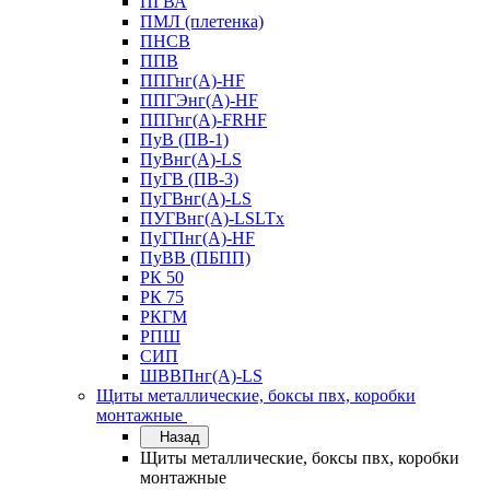
ПГВА
ПМЛ (плетенка)
ПНСВ
ППВ
ППГнг(А)-HF
ППГЭнг(А)-HF
ППГнг(А)-FRHF
ПуВ (ПВ-1)
ПуВнг(А)-LS
ПуГВ (ПВ-3)
ПуГВнг(А)-LS
ПУГВнг(А)-LSLTx
ПуГПнг(А)-HF
ПуВВ (ПБПП)
РК 50
РК 75
РКГМ
РПШ
СИП
ШВВПнг(А)-LS
Щиты металлические, боксы пвх, коробки
монтажные
Назад
Щиты металлические, боксы пвх, коробки
монтажные