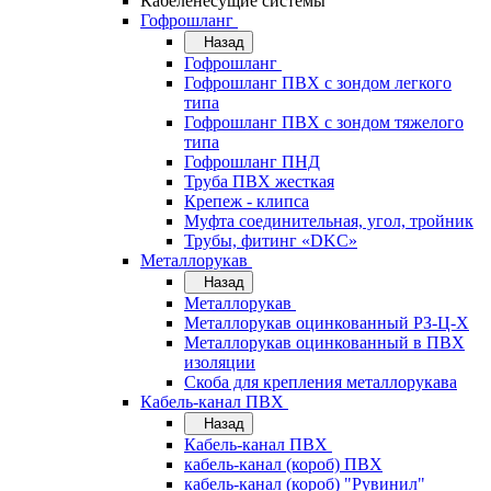
Кабеленесущие системы
Гофрошланг
Назад
Гофрошланг
Гофрошланг ПВХ с зондом легкого
типа
Гофрошланг ПВХ с зондом тяжелого
типа
Гофрошланг ПНД
Труба ПВХ жесткая
Крепеж - клипса
Муфта соединительная, угол, тройник
Трубы, фитинг «DKC»
Металлорукав
Назад
Металлорукав
Металлорукав оцинкованный РЗ-Ц-Х
Металлорукав оцинкованный в ПВХ
изоляции
Скоба для крепления металлорукава
Кабель-канал ПВХ
Назад
Кабель-канал ПВХ
кабель-канал (короб) ПВХ
кабель-канал (короб) "Рувинил"