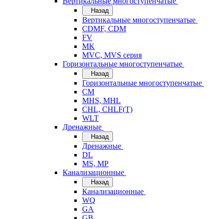
Вертикальные многоступенчатые
Назад
Вертикальные многоступенчатые
CDMF, CDM
FV
MK
MVC, MVS серия
Горизонтальные многоступенчатые
Назад
Горизонтальные многоступенчатые
CM
MHS, MHL
CHL, CHLF(T)
WLT
Дренажные
Назад
Дренажные
DL
MS, MP
Канализационные
Назад
Канализационные
WQ
GA
GB