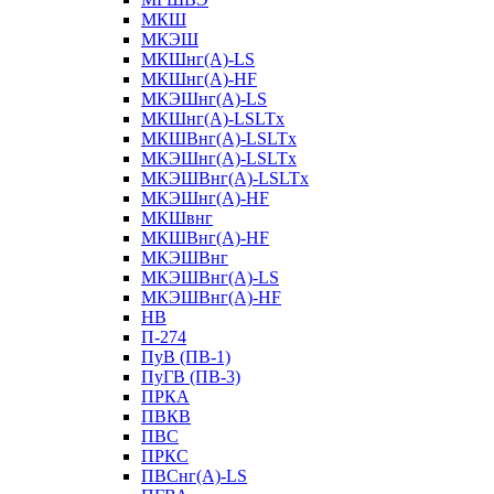
МКШ
МКЭШ
МКШнг(А)-LS
МКШнг(А)-HF
МКЭШнг(А)-LS
МКШнг(А)-LSLTx
МКШВнг(A)-LSLTx
МКЭШнг(А)-LSLTx
МКЭШВнг(A)-LSLTx
МКЭШнг(А)-HF
МКШвнг
МКШВнг(А)-HF
МКЭШВнг
МКЭШВнг(А)-LS
МКЭШВнг(А)-HF
НВ
П-274
ПуВ (ПВ-1)
ПуГВ (ПВ-3)
ПРКА
ПВКВ
ПВС
ПРКС
ПВСнг(А)-LS