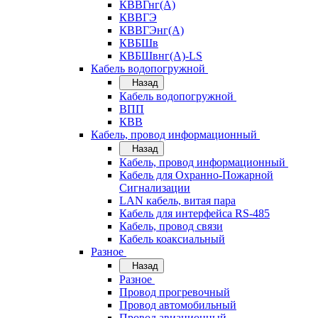
КВВГнг(А)
КВВГЭ
КВВГЭнг(А)
КВБШв
КВБШвнг(А)-LS
Кабель водопогружной
Назад
Кабель водопогружной
ВПП
КВВ
Кабель, провод информационный
Назад
Кабель, провод информационный
Кабель для Охранно-Пожарной
Сигнализации
LAN кабель, витая пара
Кабель для интерфейса RS-485
Кабель, провод связи
Кабель коаксиальный
Разное
Назад
Разное
Провод прогревочный
Провод автомобильный
Провод авиационный