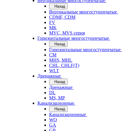
Вертикальные многоступенчатые
Назад
Вертикальные многоступенчатые
CDMF, CDM
FV
MK
MVC, MVS серия
Горизонтальные многоступенчатые
Назад
Горизонтальные многоступенчатые
CM
MHS, MHL
CHL, CHLF(T)
WLT
Дренажные
Назад
Дренажные
DL
MS, MP
Канализационные
Назад
Канализационные
WQ
GA
GB