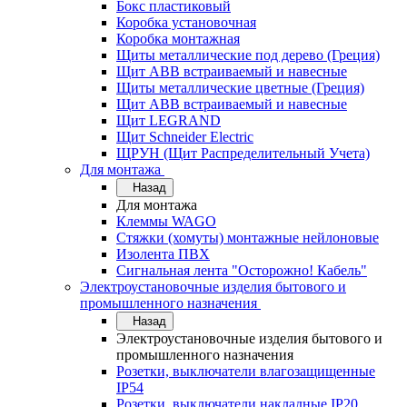
Бокс пластиковый
Коробка установочная
Коробка монтажная
Щиты металлические под дерево (Греция)
Щит ABB встраиваемый и навесные
Щиты металлические цветные (Греция)
Щит ABB встраиваемый и навесные
Щит LEGRAND
Щит Schneider Electric
ЩРУН (Щит Распределительный Учета)
Для монтажа
Назад
Для монтажа
Клеммы WAGO
Стяжки (хомуты) монтажные нейлоновые
Изолента ПВХ
Сигнальная лента "Осторожно! Кабель"
Электроустановочные изделия бытового и
промышленного назначения
Назад
Электроустановочные изделия бытового и
промышленного назначения
Розетки, выключатели влагозащищенные
IP54
Розетки, выключатели накладные IP20