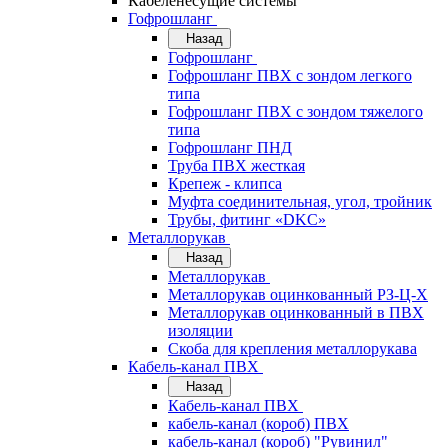
Кабеленесущие системы
Гофрошланг
Назад
Гофрошланг
Гофрошланг ПВХ с зондом легкого
типа
Гофрошланг ПВХ с зондом тяжелого
типа
Гофрошланг ПНД
Труба ПВХ жесткая
Крепеж - клипса
Муфта соединительная, угол, тройник
Трубы, фитинг «DKC»
Металлорукав
Назад
Металлорукав
Металлорукав оцинкованный РЗ-Ц-Х
Металлорукав оцинкованный в ПВХ
изоляции
Скоба для крепления металлорукава
Кабель-канал ПВХ
Назад
Кабель-канал ПВХ
кабель-канал (короб) ПВХ
кабель-канал (короб) "Рувинил"