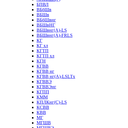
БПВЛ
ВБбШв
ВБШв
ВБбШвнг
ВБШвНГ
ВБШвнг(А)-LS
ВБШвнг(А)-FRLS
КГ
КГ хл
КГТП
КГТП хл
КГН
КГВВ
КГВВ нг
КГВВ нг(А)-LSLTx
КГВВЭ
КГВВЭнг
КГПП
КММ
КПЛКнг(C)-LS
КСВВ
КВВ
МГ
МГШВ
МГШВЭ