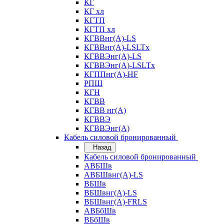
КГ
КГ хл
КГТП
КГТП хл
КГВВнг(А)-LS
КГВВнг(А)-LSLTx
КГВВЭнг(А)-LS
КГВВЭнг(А)-LSLTx
КГППнг(А)-HF
РПШ
КГН
КГВВ
КГВВ нг(А)
КГВВЭ
КГВВЭнг(А)
Кабель силовой бронированный
Назад
Кабель силовой бронированный
АВБШв
АВБШвнг(А)-LS
ВБШв
ВБШвнг(А)-LS
ВБШвнг(А)-FRLS
АВБбШв
ВБбШв