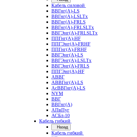
Кабель силовой
ВВГнг(А)-LS
ВВГнг(А)-LSLTx
ВВГнг(А)-FRLS
ВВГнг(А)-FRLSLTx
ВВГЭнг(А)-FRLSLTx
ППГнг(А)-HF
ППГЭнг(А)-FRHF
ППГнг(А)-FRHF
ВВГЭнг(А)-LS
ВВГЭнг(А)-LSLTx
ВВГЭнг(А)-FRLS
ППГЭнг(А)-HF
АВВГ
АВВГнг(А)-LS
АсВВГнг(А)-LS
NYM
ВВГ
ВВГнг(А)
АПвПуг
АСБл-10
Кабель гибкий
Назад
Кабель гибкий