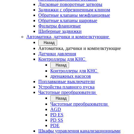
Дисковые поворотные затворы
Задвижки с обрезиненным клином
Обратные клапаны межфланцевые
Обратные клапаны шаровые
Фильтры фланцевые
Шиберные задвижки
Автоматика, датчики и компелктующие
Назад
Автоматика, датчики и компелктующие
Датчики давления
Контроллеры для КНС
Назад
Контроллеры для КНС
дренажных насосов
Поплавковые выключатели
Устройства плавного пуска
Частотные преобразователи
Назад
Частотные преобразователи
AGD
PD ES
PD SS
PDE
Шкафы управления канализационными