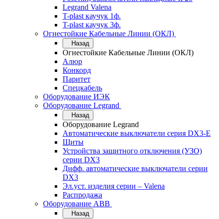
Legrand Valena
T-plast каучук 1ф.
T-plast каучук 3ф.
Огнестойкие Кабельные Линии (ОКЛ)
Назад
Огнестойкие Кабельные Линии (ОКЛ)
Алюр
Конкорд
Паритет
Спецкабель
Оборудование ИЭК
Оборудование Legrand
Назад
Оборудование Legrand
Автоматические выключатели серия DX3-E
Щиты
Устройства защитного отключения (УЗО)
серии DX3
Дифф. автоматические выключатели серии
DX3
Эл.уст. изделия серии – Valena
Распродажа
Оборудование АВВ
Назад