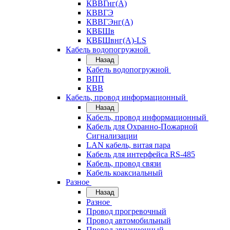
КВВГнг(А)
КВВГЭ
КВВГЭнг(А)
КВБШв
КВБШвнг(А)-LS
Кабель водопогружной
Назад
Кабель водопогружной
ВПП
КВВ
Кабель, провод информационный
Назад
Кабель, провод информационный
Кабель для Охранно-Пожарной
Сигнализации
LAN кабель, витая пара
Кабель для интерфейса RS-485
Кабель, провод связи
Кабель коаксиальный
Разное
Назад
Разное
Провод прогревочный
Провод автомобильный
Провод авиационный