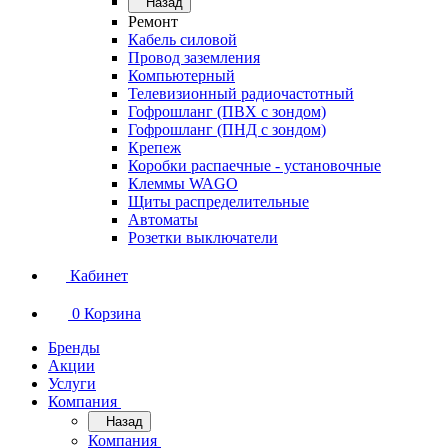
Назад
Ремонт
Кабель силовой
Провод заземления
Компьютерный
Телевизионный радиочастотный
Гофрошланг (ПВХ с зондом)
Гофрошланг (ПНД с зондом)
Крепеж
Коробки распаечные - установочные
Клеммы WAGO
Щиты распределительные
Автоматы
Розетки выключатели
Кабинет
0
Корзина
Бренды
Акции
Услуги
Компания
Назад
Компания