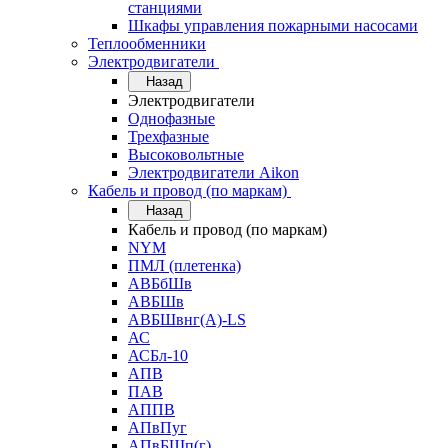
станциями
Шкафы управления пожарными насосами
Теплообменники
Электродвигатели
Назад
Электродвигатели
Однофазные
Трехфазные
Высоковольтные
Электродвигатели Aikon
Кабель и провод (по маркам)
Назад
Кабель и провод (по маркам)
NYM
ПМЛ (плетенка)
АВБбШв
АВБШв
АВБШвнг(А)-LS
АС
АСБл-10
АПВ
ПАВ
АППВ
АПвПуг
АПвБШп(г)