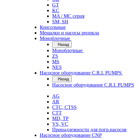
GT
KC
MA / MC серия
SM, SH
Консольные
Мешалки и насосы рецикла
Моноблочные
Назад
Моноблочные
ZS
MS
NES
Насосное оборудование C.R.I. PUMPS
Назад
Насосное оборудование C.R.I. PUMPS
AG
AR
CTC, CTSS
CTT
MD, TP
VS, VC
Принадлежности для погр.насосов
Насосное оборудование CNP