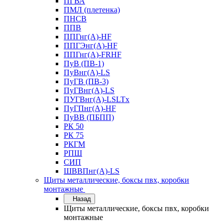
ПГВА
ПМЛ (плетенка)
ПНСВ
ППВ
ППГнг(А)-HF
ППГЭнг(А)-HF
ППГнг(А)-FRHF
ПуВ (ПВ-1)
ПуВнг(А)-LS
ПуГВ (ПВ-3)
ПуГВнг(А)-LS
ПУГВнг(А)-LSLTx
ПуГПнг(А)-HF
ПуВВ (ПБПП)
РК 50
РК 75
РКГМ
РПШ
СИП
ШВВПнг(А)-LS
Щиты металлические, боксы пвх, коробки
монтажные
Назад
Щиты металлические, боксы пвх, коробки
монтажные