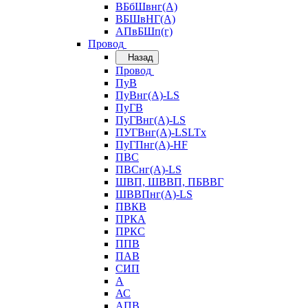
ВБбШвнг(А)
ВБШвНГ(А)
АПвБШп(г)
Провод
Назад
Провод
ПуВ
ПуВнг(А)-LS
ПуГВ
ПуГВнг(А)-LS
ПУГВнг(А)-LSLTx
ПуГПнг(А)-HF
ПВС
ПВСнг(А)-LS
ШВП, ШВВП, ПБВВГ
ШВВПнг(А)-LS
ПВКВ
ПРКА
ПРКС
ППВ
ПАВ
СИП
А
АС
АПВ