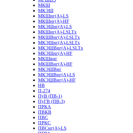
МКШ
МКЭШ
МКШнг(А)-LS
МКШнг(А)-HF
МКЭШнг(А)-LS
МКШнг(А)-LSLTx
МКШВнг(A)-LSLTx
МКЭШнг(А)-LSLTx
МКЭШВнг(A)-LSLTx
МКЭШнг(А)-HF
МКШвнг
МКШВнг(А)-HF
МКЭШВнг
МКЭШВнг(А)-LS
МКЭШВнг(А)-HF
НВ
П-274
ПуВ (ПВ-1)
ПуГВ (ПВ-3)
ПРКА
ПВКВ
ПВС
ПРКС
ПВСнг(А)-LS