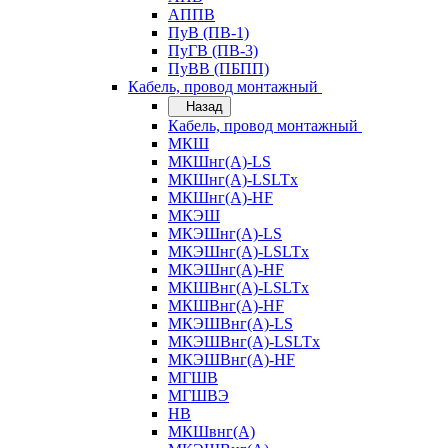
АППВ
ПуВ (ПВ-1)
ПуГВ (ПВ-3)
ПуВВ (ПБПП)
Кабель, провод монтажный
Назад
Кабель, провод монтажный
МКШ
МКШнг(А)-LS
МКШнг(А)-LSLTx
МКШнг(А)-HF
МКЭШ
МКЭШнг(А)-LS
МКЭШнг(А)-LSLTx
МКЭШнг(А)-HF
МКШВнг(A)-LSLTx
МКШВнг(А)-HF
МКЭШВнг(А)-LS
МКЭШВнг(A)-LSLTx
МКЭШВнг(А)-HF
МГШВ
МГШВЭ
НВ
МКШвнг(А)