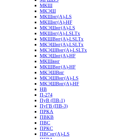
МКШ
МКЭШ
МКШнг(А)-LS
МКШнг(А)-HF
МКЭШнг(А)-LS
МКШнг(А)-LSLTx
МКШВнг(A)-LSLTx
МКЭШнг(А)-LSLTx
МКЭШВнг(A)-LSLTx
МКЭШнг(А)-HF
МКШвнг
МКШВнг(А)-HF
МКЭШВнг
МКЭШВнг(А)-LS
МКЭШВнг(А)-HF
НВ
П-274
ПуВ (ПВ-1)
ПуГВ (ПВ-3)
ПРКА
ПВКВ
ПВС
ПРКС
ПВСнг(А)-LS