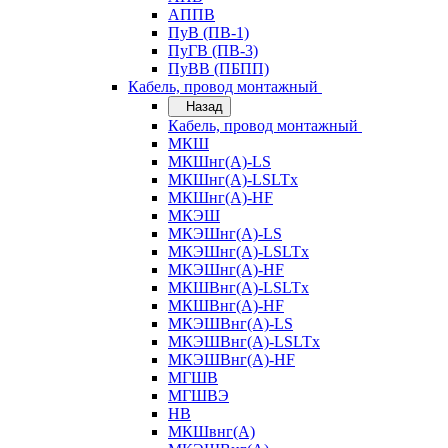
АППВ
ПуВ (ПВ-1)
ПуГВ (ПВ-3)
ПуВВ (ПБПП)
Кабель, провод монтажный
Назад
Кабель, провод монтажный
МКШ
МКШнг(А)-LS
МКШнг(А)-LSLTx
МКШнг(А)-HF
МКЭШ
МКЭШнг(А)-LS
МКЭШнг(А)-LSLTx
МКЭШнг(А)-HF
МКШВнг(A)-LSLTx
МКШВнг(А)-HF
МКЭШВнг(А)-LS
МКЭШВнг(A)-LSLTx
МКЭШВнг(А)-HF
МГШВ
МГШВЭ
НВ
МКШвнг(А)