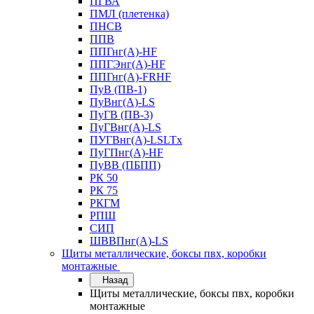
ПГВА
ПМЛ (плетенка)
ПНСВ
ППВ
ППГнг(А)-HF
ППГЭнг(А)-HF
ППГнг(А)-FRHF
ПуВ (ПВ-1)
ПуВнг(А)-LS
ПуГВ (ПВ-3)
ПуГВнг(А)-LS
ПУГВнг(А)-LSLTx
ПуГПнг(А)-HF
ПуВВ (ПБПП)
РК 50
РК 75
РКГМ
РПШ
СИП
ШВВПнг(А)-LS
Щиты металлические, боксы пвх, коробки
монтажные
Назад
Щиты металлические, боксы пвх, коробки
монтажные