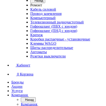
Назад
Ремонт
Кабель силовой
Провод заземления
Компьютерный
Телевизионный радиочастотный
Гофрошланг (ПВХ с зондом)
Гофрошланг (ПНД с зондом)
Крепеж
Коробки распаечные - установочные
Клеммы WAGO
Щиты распределительные
Автоматы
Розетки выключатели
Кабинет
0
Корзина
Бренды
Акции
Услуги
Компания
Назад
Компания