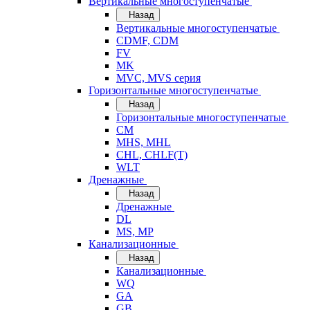
Вертикальные многоступенчатые
Назад
Вертикальные многоступенчатые
CDMF, CDM
FV
MK
MVC, MVS серия
Горизонтальные многоступенчатые
Назад
Горизонтальные многоступенчатые
CM
MHS, MHL
CHL, CHLF(T)
WLT
Дренажные
Назад
Дренажные
DL
MS, MP
Канализационные
Назад
Канализационные
WQ
GA
GB