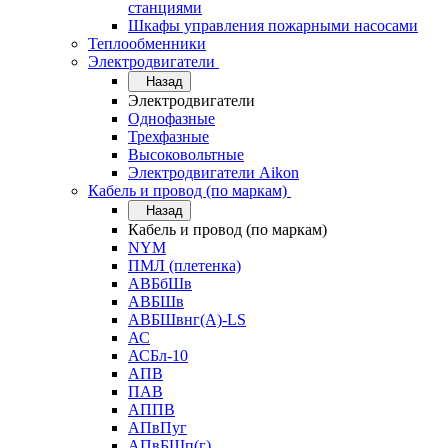
станциями
Шкафы управления пожарными насосами
Теплообменники
Электродвигатели
Назад
Электродвигатели
Однофазные
Трехфазные
Высоковольтные
Электродвигатели Aikon
Кабель и провод (по маркам)
Назад
Кабель и провод (по маркам)
NYM
ПМЛ (плетенка)
АВБбШв
АВБШв
АВБШвнг(А)-LS
АС
АСБл-10
АПВ
ПАВ
АППВ
АПвПуг
АПвБШп(г)