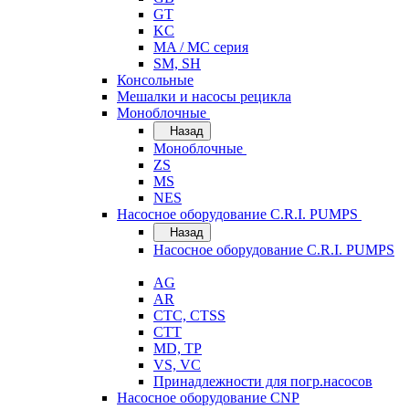
GT
KC
MA / MC серия
SM, SH
Консольные
Мешалки и насосы рецикла
Моноблочные
Назад
Моноблочные
ZS
MS
NES
Насосное оборудование C.R.I. PUMPS
Назад
Насосное оборудование C.R.I. PUMPS
AG
AR
CTC, CTSS
CTT
MD, TP
VS, VC
Принадлежности для погр.насосов
Насосное оборудование CNP