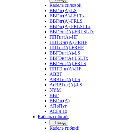
Кабель силовой
ВВГнг(А)-LS
ВВГнг(А)-LSLTx
ВВГнг(А)-FRLS
ВВГнг(А)-FRLSLTx
ВВГЭнг(А)-FRLSLTx
ППГнг(А)-HF
ППГЭнг(А)-FRHF
ППГнг(А)-FRHF
ВВГЭнг(А)-LS
ВВГЭнг(А)-LSLTx
ВВГЭнг(А)-FRLS
ППГЭнг(А)-HF
АВВГ
АВВГнг(А)-LS
АсВВГнг(А)-LS
NYM
ВВГ
ВВГнг(А)
АПвПуг
АСБл-10
Кабель гибкий
Назад
Кабель гибкий