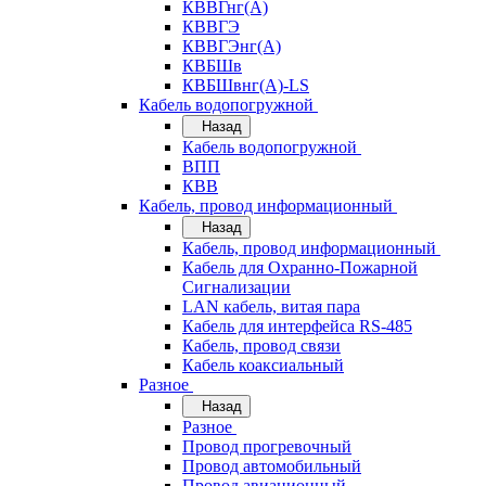
КВВГнг(А)
КВВГЭ
КВВГЭнг(А)
КВБШв
КВБШвнг(А)-LS
Кабель водопогружной
Назад
Кабель водопогружной
ВПП
КВВ
Кабель, провод информационный
Назад
Кабель, провод информационный
Кабель для Охранно-Пожарной
Сигнализации
LAN кабель, витая пара
Кабель для интерфейса RS-485
Кабель, провод связи
Кабель коаксиальный
Разное
Назад
Разное
Провод прогревочный
Провод автомобильный
Провод авиационный