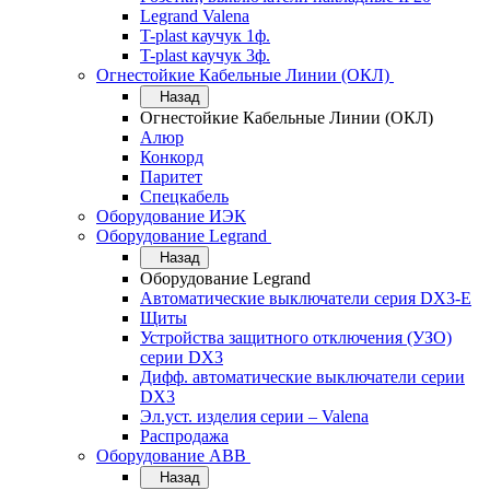
Legrand Valena
T-plast каучук 1ф.
T-plast каучук 3ф.
Огнестойкие Кабельные Линии (ОКЛ)
Назад
Огнестойкие Кабельные Линии (ОКЛ)
Алюр
Конкорд
Паритет
Спецкабель
Оборудование ИЭК
Оборудование Legrand
Назад
Оборудование Legrand
Автоматические выключатели серия DX3-E
Щиты
Устройства защитного отключения (УЗО)
серии DX3
Дифф. автоматические выключатели серии
DX3
Эл.уст. изделия серии – Valena
Распродажа
Оборудование АВВ
Назад