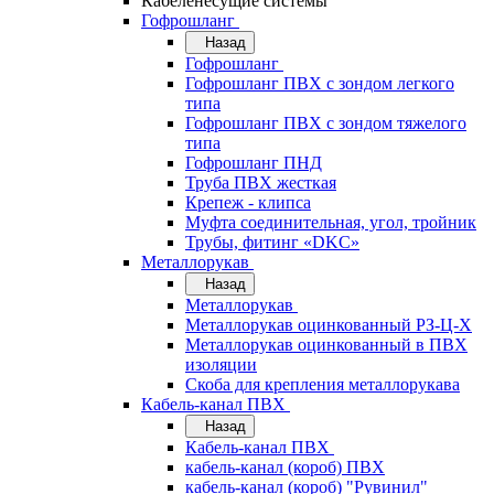
Кабеленесущие системы
Гофрошланг
Назад
Гофрошланг
Гофрошланг ПВХ с зондом легкого
типа
Гофрошланг ПВХ с зондом тяжелого
типа
Гофрошланг ПНД
Труба ПВХ жесткая
Крепеж - клипса
Муфта соединительная, угол, тройник
Трубы, фитинг «DKC»
Металлорукав
Назад
Металлорукав
Металлорукав оцинкованный РЗ-Ц-Х
Металлорукав оцинкованный в ПВХ
изоляции
Скоба для крепления металлорукава
Кабель-канал ПВХ
Назад
Кабель-канал ПВХ
кабель-канал (короб) ПВХ
кабель-канал (короб) "Рувинил"