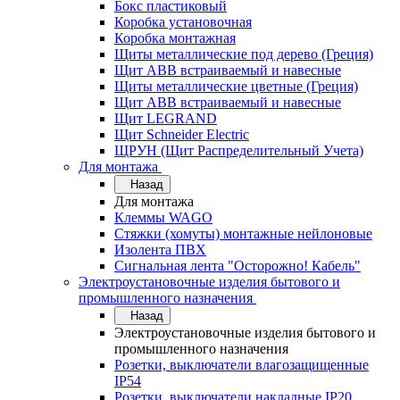
Бокс пластиковый
Коробка установочная
Коробка монтажная
Щиты металлические под дерево (Греция)
Щит ABB встраиваемый и навесные
Щиты металлические цветные (Греция)
Щит ABB встраиваемый и навесные
Щит LEGRAND
Щит Schneider Electric
ЩРУН (Щит Распределительный Учета)
Для монтажа
Назад
Для монтажа
Клеммы WAGO
Стяжки (хомуты) монтажные нейлоновые
Изолента ПВХ
Сигнальная лента "Осторожно! Кабель"
Электроустановочные изделия бытового и
промышленного назначения
Назад
Электроустановочные изделия бытового и
промышленного назначения
Розетки, выключатели влагозащищенные
IP54
Розетки, выключатели накладные IP20