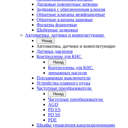
Дисковые поворотные затворы
Задвижки с обрезиненным клином
Обратные клапаны межфланцевые
Обратные клапаны шаровые
Фильтры фланцевые
Шиберные задвижки
Автоматика, датчики и компелктующие
Назад
Автоматика, датчики и компелктующие
Датчики давления
Контроллеры для КНС
Назад
Контроллеры для КНС
дренажных насосов
Поплавковые выключатели
Устройства плавного пуска
Частотные преобразователи
Назад
Частотные преобразователи
AGD
PD ES
PD SS
PDE
Шкафы управления канализационными