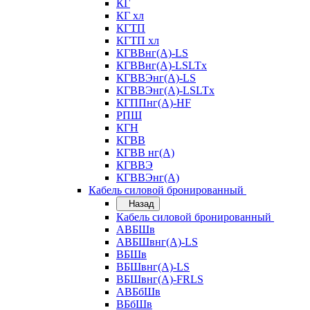
КГ
КГ хл
КГТП
КГТП хл
КГВВнг(А)-LS
КГВВнг(А)-LSLTx
КГВВЭнг(А)-LS
КГВВЭнг(А)-LSLTx
КГППнг(А)-HF
РПШ
КГН
КГВВ
КГВВ нг(А)
КГВВЭ
КГВВЭнг(А)
Кабель силовой бронированный
Назад
Кабель силовой бронированный
АВБШв
АВБШвнг(А)-LS
ВБШв
ВБШвнг(А)-LS
ВБШвнг(А)-FRLS
АВБбШв
ВБбШв