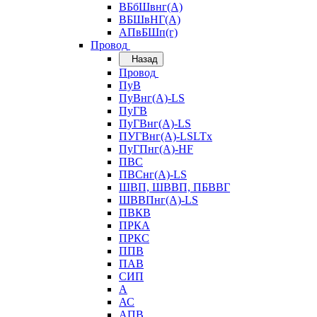
ВБбШвнг(А)
ВБШвНГ(А)
АПвБШп(г)
Провод
Назад
Провод
ПуВ
ПуВнг(А)-LS
ПуГВ
ПуГВнг(А)-LS
ПУГВнг(А)-LSLTx
ПуГПнг(А)-HF
ПВС
ПВСнг(А)-LS
ШВП, ШВВП, ПБВВГ
ШВВПнг(А)-LS
ПВКВ
ПРКА
ПРКС
ППВ
ПАВ
СИП
А
АС
АПВ