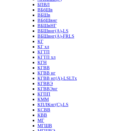
БПВЛ
ВБбШв
ВБШв
ВБбШвнг
ВБШвНГ
ВБШвнг(А)-LS
ВБШвнг(А)-FRLS
КГ
КГ хл
КГТП
КГТП хл
КГН
КГВВ
КГВВ нг
КГВВ нг(А)-LSLTx
КГВВЭ
КГВВЭнг
КГПП
КММ
КПЛКнг(C)-LS
КСВВ
КВВ
МГ
МГШВ
МГШВЭ