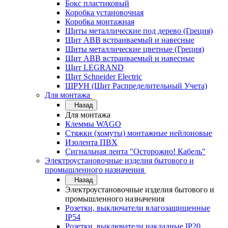
Бокс пластиковый
Коробка установочная
Коробка монтажная
Щиты металлические под дерево (Греция)
Щит ABB встраиваемый и навесные
Щиты металлические цветные (Греция)
Щит ABB встраиваемый и навесные
Щит LEGRAND
Щит Schneider Electric
ЩРУН (Щит Распределительный Учета)
Для монтажа
Назад
Для монтажа
Клеммы WAGO
Стяжки (хомуты) монтажные нейлоновые
Изолента ПВХ
Сигнальная лента "Осторожно! Кабель"
Электроустановочные изделия бытового и
промышленного назначения
Назад
Электроустановочные изделия бытового и
промышленного назначения
Розетки, выключатели влагозащищенные
IP54
Розетки, выключатели накладные IP20