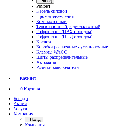
Назад
Ремонт
Кабель силовой
Провод заземления
Компьютерный
Телевизионный радиочастотный
Гофрошланг (ПВХ с зондом)
Гофрошланг (ПНД с зондом)
Крепеж
Коробки распаечные - установочные
Клеммы WAGO
Щиты распределительные
Автоматы
Розетки выключатели
Кабинет
0
Корзина
Бренды
Акции
Услуги
Компания
Назад
Компания