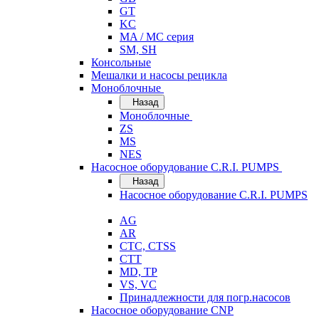
GT
KC
MA / MC серия
SM, SH
Консольные
Мешалки и насосы рецикла
Моноблочные
Назад
Моноблочные
ZS
MS
NES
Насосное оборудование C.R.I. PUMPS
Назад
Насосное оборудование C.R.I. PUMPS
AG
AR
CTC, CTSS
CTT
MD, TP
VS, VC
Принадлежности для погр.насосов
Насосное оборудование CNP