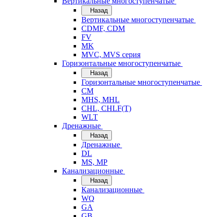
Вертикальные многоступенчатые
Назад
Вертикальные многоступенчатые
CDMF, CDM
FV
MK
MVC, MVS серия
Горизонтальные многоступенчатые
Назад
Горизонтальные многоступенчатые
CM
MHS, MHL
CHL, CHLF(T)
WLT
Дренажные
Назад
Дренажные
DL
MS, MP
Канализационные
Назад
Канализационные
WQ
GA
GB