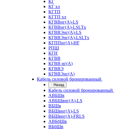
КГ
КГ хл
КГТП
КГТП хл
КГВВнг(А)-LS
КГВВнг(А)-LSLTx
КГВВЭнг(А)-LS
КГВВЭнг(А)-LSLTx
КГППнг(А)-HF
РПШ
КГН
КГВВ
КГВВ нг(А)
КГВВЭ
КГВВЭнг(А)
Кабель силовой бронированный
Назад
Кабель силовой бронированный
АВБШв
АВБШвнг(А)-LS
ВБШв
ВБШвнг(А)-LS
ВБШвнг(А)-FRLS
АВБбШв
ВБбШв