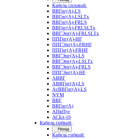
Кабель силовой
ВВГнг(А)-LS
ВВГнг(А)-LSLTx
ВВГнг(А)-FRLS
ВВГнг(А)-FRLSLTx
ВВГЭнг(А)-FRLSLTx
ППГнг(А)-HF
ППГЭнг(А)-FRHF
ППГнг(А)-FRHF
ВВГЭнг(А)-LS
ВВГЭнг(А)-LSLTx
ВВГЭнг(А)-FRLS
ППГЭнг(А)-HF
АВВГ
АВВГнг(А)-LS
АсВВГнг(А)-LS
NYM
ВВГ
ВВГнг(А)
АПвПуг
АСБл-10
Кабель гибкий
Назад
Кабель гибкий