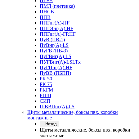
ПГВА
ПМЛ (плетенка)
ПНСВ
ППВ
ППГнг(А)-HF
ППГЭнг(А)-HF
ППГнг(А)-FRHF
ПуВ (ПВ-1)
ПуВнг(А)-LS
ПуГВ (ПВ-3)
ПуГВнг(А)-LS
ПУГВнг(А)-LSLTx
ПуГПнг(А)-HF
ПуВВ (ПБПП)
РК 50
РК 75
РКГМ
РПШ
СИП
ШВВПнг(А)-LS
Щиты металлические, боксы пвх, коробки
монтажные
Назад
Щиты металлические, боксы пвх, коробки
монтажные