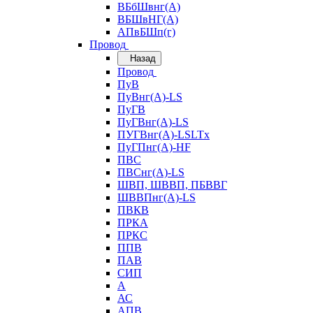
ВБбШвнг(А)
ВБШвНГ(А)
АПвБШп(г)
Провод
Назад
Провод
ПуВ
ПуВнг(А)-LS
ПуГВ
ПуГВнг(А)-LS
ПУГВнг(А)-LSLTx
ПуГПнг(А)-HF
ПВС
ПВСнг(А)-LS
ШВП, ШВВП, ПБВВГ
ШВВПнг(А)-LS
ПВКВ
ПРКА
ПРКС
ППВ
ПАВ
СИП
А
АС
АПВ