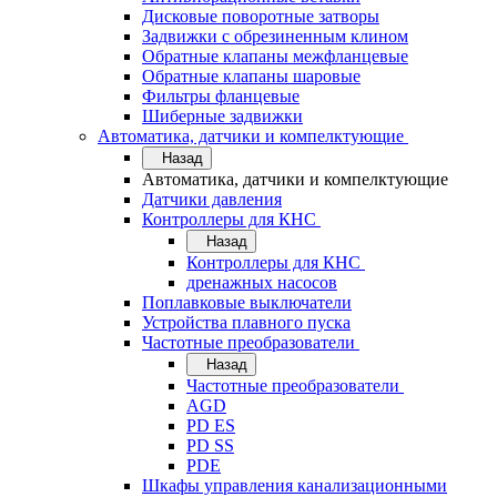
Дисковые поворотные затворы
Задвижки с обрезиненным клином
Обратные клапаны межфланцевые
Обратные клапаны шаровые
Фильтры фланцевые
Шиберные задвижки
Автоматика, датчики и компелктующие
Назад
Автоматика, датчики и компелктующие
Датчики давления
Контроллеры для КНС
Назад
Контроллеры для КНС
дренажных насосов
Поплавковые выключатели
Устройства плавного пуска
Частотные преобразователи
Назад
Частотные преобразователи
AGD
PD ES
PD SS
PDE
Шкафы управления канализационными