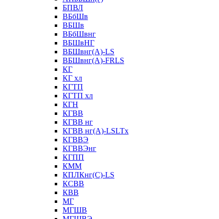
БПВЛ
ВБбШв
ВБШв
ВБбШвнг
ВБШвНГ
ВБШвнг(А)-LS
ВБШвнг(А)-FRLS
КГ
КГ хл
КГТП
КГТП хл
КГН
КГВВ
КГВВ нг
КГВВ нг(А)-LSLTx
КГВВЭ
КГВВЭнг
КГПП
КММ
КПЛКнг(C)-LS
КСВВ
КВВ
МГ
МГШВ
МГШВЭ