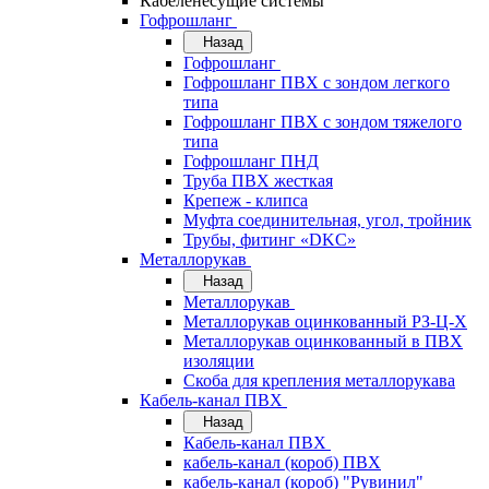
Кабеленесущие системы
Гофрошланг
Назад
Гофрошланг
Гофрошланг ПВХ с зондом легкого
типа
Гофрошланг ПВХ с зондом тяжелого
типа
Гофрошланг ПНД
Труба ПВХ жесткая
Крепеж - клипса
Муфта соединительная, угол, тройник
Трубы, фитинг «DKC»
Металлорукав
Назад
Металлорукав
Металлорукав оцинкованный РЗ-Ц-Х
Металлорукав оцинкованный в ПВХ
изоляции
Скоба для крепления металлорукава
Кабель-канал ПВХ
Назад
Кабель-канал ПВХ
кабель-канал (короб) ПВХ
кабель-канал (короб) "Рувинил"