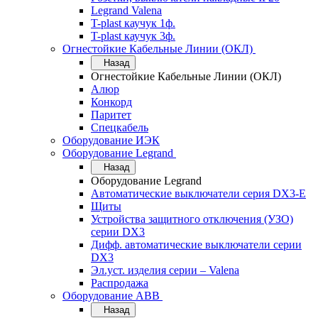
Legrand Valena
T-plast каучук 1ф.
T-plast каучук 3ф.
Огнестойкие Кабельные Линии (ОКЛ)
Назад
Огнестойкие Кабельные Линии (ОКЛ)
Алюр
Конкорд
Паритет
Спецкабель
Оборудование ИЭК
Оборудование Legrand
Назад
Оборудование Legrand
Автоматические выключатели серия DX3-E
Щиты
Устройства защитного отключения (УЗО)
серии DX3
Дифф. автоматические выключатели серии
DX3
Эл.уст. изделия серии – Valena
Распродажа
Оборудование АВВ
Назад