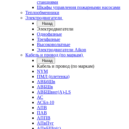
станциями
Шкафы управления пожарными насосами
Теплообменники
Электродвигатели
Назад
Электродвигатели
Однофазные
Трехфазные
Высоковольтные
Электродвигатели Aikon
Кабель и провод (по маркам)
Назад
Кабель и провод (по маркам)
NYM
ПМЛ (плетенка)
АВБбШв
АВБШв
АВБШвнг(А)-LS
АС
АСБл-10
АПВ
ПАВ
АППВ
АПвПуг
АПвБШп(г)