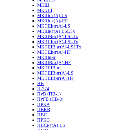
МКШ
МКЭШ
МКШнг(А)-LS
МКШнг(А)-HF
МКЭШнг(А)-LS
МКШнг(А)-LSLTx
МКШВнг(A)-LSLTx
МКЭШнг(А)-LSLTx
МКЭШВнг(A)-LSLTx
МКЭШнг(А)-HF
МКШвнг
МКШВнг(А)-HF
МКЭШВнг
МКЭШВнг(А)-LS
МКЭШВнг(А)-HF
НВ
П-274
ПуВ (ПВ-1)
ПуГВ (ПВ-3)
ПРКА
ПВКВ
ПВС
ПРКС
ПВСнг(А)-LS