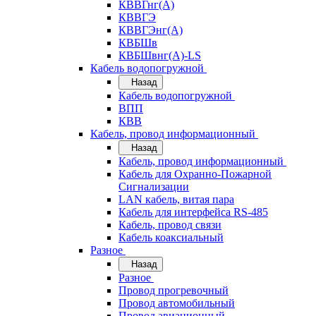
КВВГнг(А)
КВВГЭ
КВВГЭнг(А)
КВБШв
КВБШвнг(А)-LS
Кабель водопогружной
Назад
Кабель водопогружной
ВПП
КВВ
Кабель, провод информационный
Назад
Кабель, провод информационный
Кабель для Охранно-Пожарной
Сигнализации
LAN кабель, витая пара
Кабель для интерфейса RS-485
Кабель, провод связи
Кабель коаксиальный
Разное
Назад
Разное
Провод прогревочный
Провод автомобильный
Провод авиационный