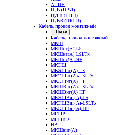
АППВ
ПуВ (ПВ-1)
ПуГВ (ПВ-3)
ПуВВ (ПБПП)
Кабель, провод монтажный
Назад
Кабель, провод монтажный
МКШ
МКШнг(А)-LS
МКШнг(А)-LSLTx
МКШнг(А)-HF
МКЭШ
МКЭШнг(А)-LS
МКЭШнг(А)-LSLTx
МКЭШнг(А)-HF
МКШВнг(A)-LSLTx
МКШВнг(А)-HF
МКЭШВнг(А)-LS
МКЭШВнг(A)-LSLTx
МКЭШВнг(А)-HF
МГШВ
МГШВЭ
НВ
МКШвнг(А)