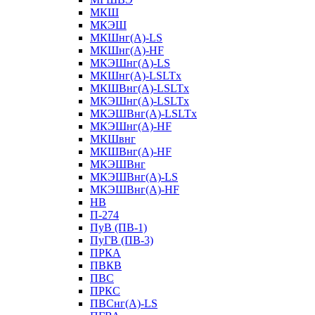
МКШ
МКЭШ
МКШнг(А)-LS
МКШнг(А)-HF
МКЭШнг(А)-LS
МКШнг(А)-LSLTx
МКШВнг(A)-LSLTx
МКЭШнг(А)-LSLTx
МКЭШВнг(A)-LSLTx
МКЭШнг(А)-HF
МКШвнг
МКШВнг(А)-HF
МКЭШВнг
МКЭШВнг(А)-LS
МКЭШВнг(А)-HF
НВ
П-274
ПуВ (ПВ-1)
ПуГВ (ПВ-3)
ПРКА
ПВКВ
ПВС
ПРКС
ПВСнг(А)-LS