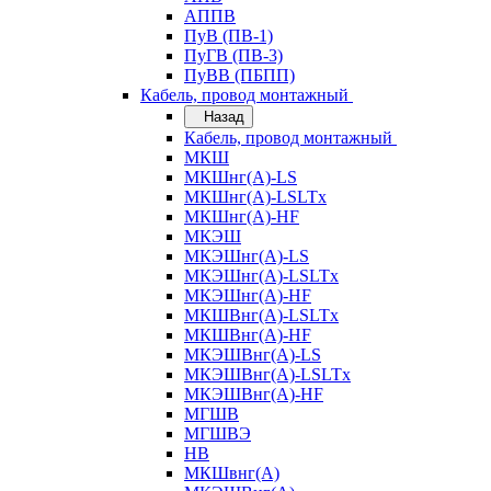
АППВ
ПуВ (ПВ-1)
ПуГВ (ПВ-3)
ПуВВ (ПБПП)
Кабель, провод монтажный
Назад
Кабель, провод монтажный
МКШ
МКШнг(А)-LS
МКШнг(А)-LSLTx
МКШнг(А)-HF
МКЭШ
МКЭШнг(А)-LS
МКЭШнг(А)-LSLTx
МКЭШнг(А)-HF
МКШВнг(A)-LSLTx
МКШВнг(А)-HF
МКЭШВнг(А)-LS
МКЭШВнг(A)-LSLTx
МКЭШВнг(А)-HF
МГШВ
МГШВЭ
НВ
МКШвнг(А)