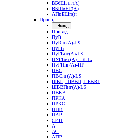
ВБбШвнг(А)
ВБШвНГ(А)
АПвБШп(г)
Провод
Назад
Провод
ПуВ
ПуВнг(А)-LS
ПуГВ
ПуГВнг(А)-LS
ПУГВнг(А)-LSLTx
ПуГПнг(А)-HF
ПВС
ПВСнг(А)-LS
ШВП, ШВВП, ПБВВГ
ШВВПнг(А)-LS
ПВКВ
ПРКА
ПРКС
ППВ
ПАВ
СИП
А
АС
АПВ