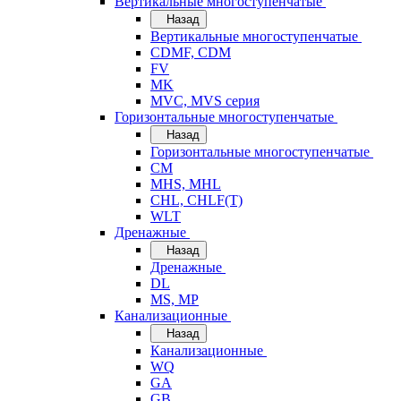
Вертикальные многоступенчатые
Назад
Вертикальные многоступенчатые
CDMF, CDM
FV
MK
MVC, MVS серия
Горизонтальные многоступенчатые
Назад
Горизонтальные многоступенчатые
CM
MHS, MHL
CHL, CHLF(T)
WLT
Дренажные
Назад
Дренажные
DL
MS, MP
Канализационные
Назад
Канализационные
WQ
GA
GB