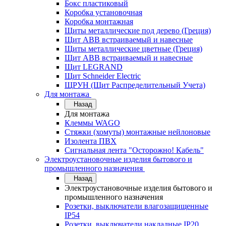
Бокс пластиковый
Коробка установочная
Коробка монтажная
Щиты металлические под дерево (Греция)
Щит ABB встраиваемый и навесные
Щиты металлические цветные (Греция)
Щит ABB встраиваемый и навесные
Щит LEGRAND
Щит Schneider Electric
ЩРУН (Щит Распределительный Учета)
Для монтажа
Назад
Для монтажа
Клеммы WAGO
Стяжки (хомуты) монтажные нейлоновые
Изолента ПВХ
Сигнальная лента "Осторожно! Кабель"
Электроустановочные изделия бытового и
промышленного назначения
Назад
Электроустановочные изделия бытового и
промышленного назначения
Розетки, выключатели влагозащищенные
IP54
Розетки, выключатели накладные IP20