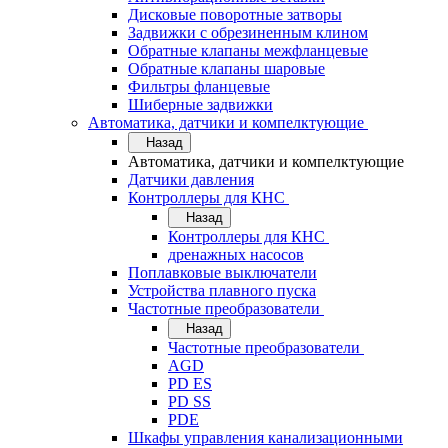
Дисковые поворотные затворы
Задвижки с обрезиненным клином
Обратные клапаны межфланцевые
Обратные клапаны шаровые
Фильтры фланцевые
Шиберные задвижки
Автоматика, датчики и компелктующие
Назад
Автоматика, датчики и компелктующие
Датчики давления
Контроллеры для КНС
Назад
Контроллеры для КНС
дренажных насосов
Поплавковые выключатели
Устройства плавного пуска
Частотные преобразователи
Назад
Частотные преобразователи
AGD
PD ES
PD SS
PDE
Шкафы управления канализационными