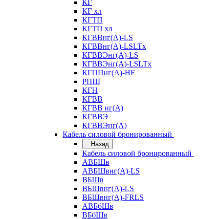
КГ
КГ хл
КГТП
КГТП хл
КГВВнг(А)-LS
КГВВнг(А)-LSLTx
КГВВЭнг(А)-LS
КГВВЭнг(А)-LSLTx
КГППнг(А)-HF
РПШ
КГН
КГВВ
КГВВ нг(А)
КГВВЭ
КГВВЭнг(А)
Кабель силовой бронированный
Назад
Кабель силовой бронированный
АВБШв
АВБШвнг(А)-LS
ВБШв
ВБШвнг(А)-LS
ВБШвнг(А)-FRLS
АВБбШв
ВБбШв