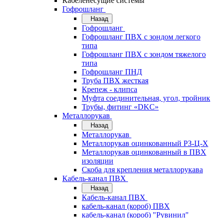
Кабеленесущие системы
Гофрошланг
Назад
Гофрошланг
Гофрошланг ПВХ с зондом легкого
типа
Гофрошланг ПВХ с зондом тяжелого
типа
Гофрошланг ПНД
Труба ПВХ жесткая
Крепеж - клипса
Муфта соединительная, угол, тройник
Трубы, фитинг «DKC»
Металлорукав
Назад
Металлорукав
Металлорукав оцинкованный РЗ-Ц-Х
Металлорукав оцинкованный в ПВХ
изоляции
Скоба для крепления металлорукава
Кабель-канал ПВХ
Назад
Кабель-канал ПВХ
кабель-канал (короб) ПВХ
кабель-канал (короб) "Рувинил"