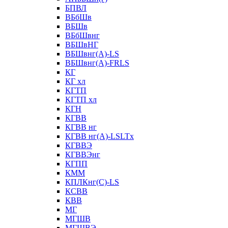
БПВЛ
ВБбШв
ВБШв
ВБбШвнг
ВБШвНГ
ВБШвнг(А)-LS
ВБШвнг(А)-FRLS
КГ
КГ хл
КГТП
КГТП хл
КГН
КГВВ
КГВВ нг
КГВВ нг(А)-LSLTx
КГВВЭ
КГВВЭнг
КГПП
КММ
КПЛКнг(C)-LS
КСВВ
КВВ
МГ
МГШВ
МГШВЭ