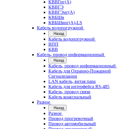
КВВГнг(А)
КВВГЭ
КВВГЭнг(А)
КВБШв
КВБШвнг(А)-LS
Кабель водопогружной
Назад
Кабель водопогружной
ВПП
КВВ
Кабель, провод информационный
Назад
Кабель, провод информационный
Кабель для Охранно-Пожарной
Сигнализации
LAN кабель, витая пара
Кабель для интерфейса RS-485
Кабель, провод связи
Кабель коаксиальный
Разное
Назад
Разное
Провод прогревочный
Провод автомобильный
Провод авиационный