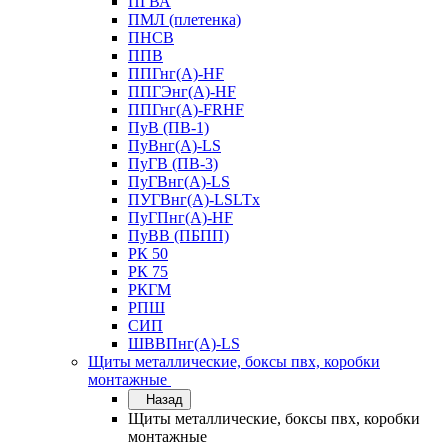
ПГВА
ПМЛ (плетенка)
ПНСВ
ППВ
ППГнг(А)-HF
ППГЭнг(А)-HF
ППГнг(А)-FRHF
ПуВ (ПВ-1)
ПуВнг(А)-LS
ПуГВ (ПВ-3)
ПуГВнг(А)-LS
ПУГВнг(А)-LSLTx
ПуГПнг(А)-HF
ПуВВ (ПБПП)
РК 50
РК 75
РКГМ
РПШ
СИП
ШВВПнг(А)-LS
Щиты металлические, боксы пвх, коробки
монтажные
Назад
Щиты металлические, боксы пвх, коробки
монтажные