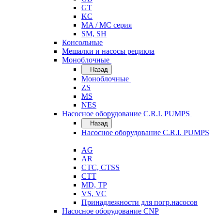
GT
KC
MA / MC серия
SM, SH
Консольные
Мешалки и насосы рецикла
Моноблочные
Назад
Моноблочные
ZS
MS
NES
Насосное оборудование C.R.I. PUMPS
Назад
Насосное оборудование C.R.I. PUMPS
AG
AR
CTC, CTSS
CTT
MD, TP
VS, VC
Принадлежности для погр.насосов
Насосное оборудование CNP