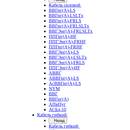
Кабель силовой
ВВГнг(А)-LS
ВВГнг(А)-LSLTx
ВВГнг(А)-FRLS
ВВГнг(А)-FRLSLTx
ВВГЭнг(А)-FRLSLTx
ППГнг(А)-HF
ППГЭнг(А)-FRHF
ППГнг(А)-FRHF
ВВГЭнг(А)-LS
ВВГЭнг(А)-LSLTx
ВВГЭнг(А)-FRLS
ППГЭнг(А)-HF
АВВГ
АВВГнг(А)-LS
АсВВГнг(А)-LS
NYM
ВВГ
ВВГнг(А)
АПвПуг
АСБл-10
Кабель гибкий
Назад
Кабель гибкий