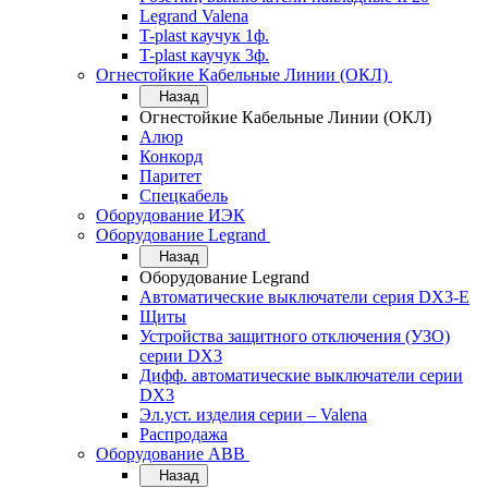
Legrand Valena
T-plast каучук 1ф.
T-plast каучук 3ф.
Огнестойкие Кабельные Линии (ОКЛ)
Назад
Огнестойкие Кабельные Линии (ОКЛ)
Алюр
Конкорд
Паритет
Спецкабель
Оборудование ИЭК
Оборудование Legrand
Назад
Оборудование Legrand
Автоматические выключатели серия DX3-E
Щиты
Устройства защитного отключения (УЗО)
серии DX3
Дифф. автоматические выключатели серии
DX3
Эл.уст. изделия серии – Valena
Распродажа
Оборудование АВВ
Назад