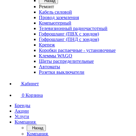
Назад
Ремонт
Кабель силовой
Провод заземления
Компьютерный
Телевизионный радиочастотный
Гофрошланг (ПВХ с зондом)
Гофрошланг (ПНД с зондом)
Крепеж
Коробки распаечные - установочные
Клеммы WAGO
Щиты распределительные
Автоматы
Розетки выключатели
Кабинет
0
Корзина
Бренды
Акции
Услуги
Компания
Назад
Компания