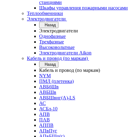
станциями
Шкафы управления пожарными насосами
Теплообменники
Электродвигатели
Назад
Электродвигатели
Однофазные
Трехфазные
Высоковольтные
Электродвигатели Aikon
Кабель и провод (по маркам)
Назад
Кабель и провод (по маркам)
NYM
ПМЛ (плетенка)
АВБбШв
АВБШв
АВБШвнг(А)-LS
АС
АСБл-10
АПВ
ПАВ
АППВ
АПвПуг
АПвБШп(г)