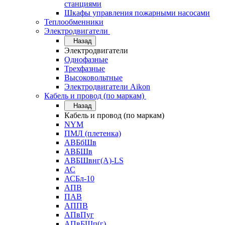
станциями
Шкафы управления пожарными насосами
Теплообменники
Электродвигатели
Назад
Электродвигатели
Однофазные
Трехфазные
Высоковольтные
Электродвигатели Aikon
Кабель и провод (по маркам)
Назад
Кабель и провод (по маркам)
NYM
ПМЛ (плетенка)
АВБбШв
АВБШв
АВБШвнг(А)-LS
АС
АСБл-10
АПВ
ПАВ
АППВ
АПвПуг
АПвБШп(г)