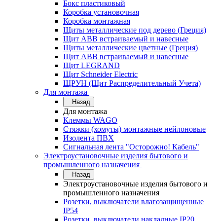
Бокс пластиковый
Коробка установочная
Коробка монтажная
Щиты металлические под дерево (Греция)
Щит ABB встраиваемый и навесные
Щиты металлические цветные (Греция)
Щит ABB встраиваемый и навесные
Щит LEGRAND
Щит Schneider Electric
ЩРУН (Щит Распределительный Учета)
Для монтажа
Назад
Для монтажа
Клеммы WAGO
Стяжки (хомуты) монтажные нейлоновые
Изолента ПВХ
Сигнальная лента "Осторожно! Кабель"
Электроустановочные изделия бытового и
промышленного назначения
Назад
Электроустановочные изделия бытового и
промышленного назначения
Розетки, выключатели влагозащищенные
IP54
Розетки, выключатели накладные IP20