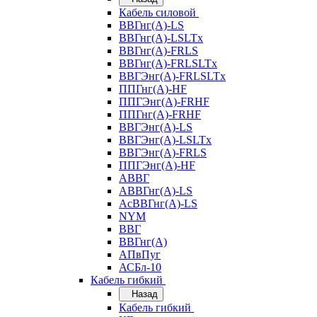
Кабель силовой
ВВГнг(А)-LS
ВВГнг(А)-LSLTx
ВВГнг(А)-FRLS
ВВГнг(А)-FRLSLTx
ВВГЭнг(А)-FRLSLTx
ППГнг(А)-HF
ППГЭнг(А)-FRHF
ППГнг(А)-FRHF
ВВГЭнг(А)-LS
ВВГЭнг(А)-LSLTx
ВВГЭнг(А)-FRLS
ППГЭнг(А)-HF
АВВГ
АВВГнг(А)-LS
АсВВГнг(А)-LS
NYM
ВВГ
ВВГнг(А)
АПвПуг
АСБл-10
Кабель гибкий
Назад
Кабель гибкий