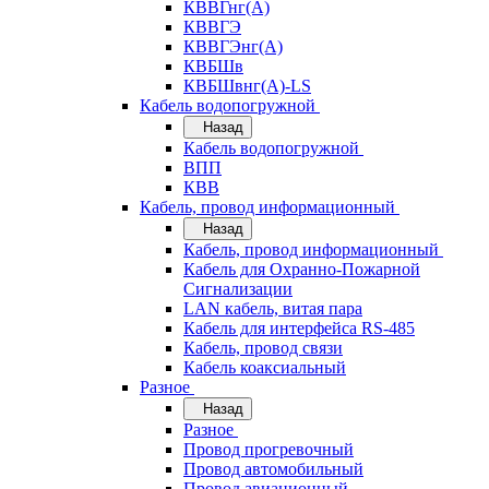
КВВГнг(А)
КВВГЭ
КВВГЭнг(А)
КВБШв
КВБШвнг(А)-LS
Кабель водопогружной
Назад
Кабель водопогружной
ВПП
КВВ
Кабель, провод информационный
Назад
Кабель, провод информационный
Кабель для Охранно-Пожарной
Сигнализации
LAN кабель, витая пара
Кабель для интерфейса RS-485
Кабель, провод связи
Кабель коаксиальный
Разное
Назад
Разное
Провод прогревочный
Провод автомобильный
Провод авиационный