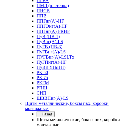
ПГВА
ПМЛ (плетенка)
ПНСВ
ППВ
ППГнг(А)-HF
ППГЭнг(А)-HF
ППГнг(А)-FRHF
ПуВ (ПВ-1)
ПуВнг(А)-LS
ПуГВ (ПВ-3)
ПуГВнг(А)-LS
ПУГВнг(А)-LSLTx
ПуГПнг(А)-HF
ПуВВ (ПБПП)
РК 50
РК 75
РКГМ
РПШ
СИП
ШВВПнг(А)-LS
Щиты металлические, боксы пвх, коробки
монтажные
Назад
Щиты металлические, боксы пвх, коробки
монтажные