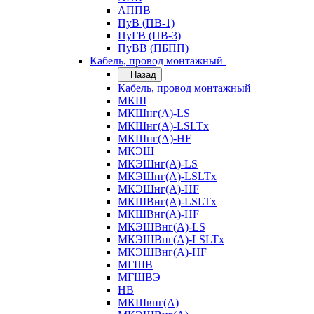
АППВ
ПуВ (ПВ-1)
ПуГВ (ПВ-3)
ПуВВ (ПБПП)
Кабель, провод монтажный
Назад
Кабель, провод монтажный
МКШ
МКШнг(А)-LS
МКШнг(А)-LSLTx
МКШнг(А)-HF
МКЭШ
МКЭШнг(А)-LS
МКЭШнг(А)-LSLTx
МКЭШнг(А)-HF
МКШВнг(A)-LSLTx
МКШВнг(А)-HF
МКЭШВнг(А)-LS
МКЭШВнг(A)-LSLTx
МКЭШВнг(А)-HF
МГШВ
МГШВЭ
НВ
МКШвнг(А)