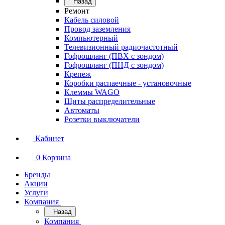
Назад
Ремонт
Кабель силовой
Провод заземления
Компьютерный
Телевизионный радиочастотный
Гофрошланг (ПВХ с зондом)
Гофрошланг (ПНД с зондом)
Крепеж
Коробки распаечные - установочные
Клеммы WAGO
Щиты распределительные
Автоматы
Розетки выключатели
Кабинет
0
Корзина
Бренды
Акции
Услуги
Компания
Назад
Компания