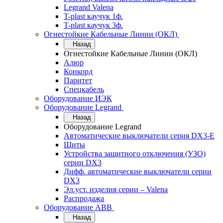
Legrand Valena
T-plast каучук 1ф.
T-plast каучук 3ф.
Огнестойкие Кабельные Линии (ОКЛ)
Назад
Огнестойкие Кабельные Линии (ОКЛ)
Алюр
Конкорд
Паритет
Спецкабель
Оборудование ИЭК
Оборудование Legrand
Назад
Оборудование Legrand
Автоматические выключатели серия DX3-E
Щиты
Устройства защитного отключения (УЗО)
серии DX3
Дифф. автоматические выключатели серии
DX3
Эл.уст. изделия серии – Valena
Распродажа
Оборудование АВВ
Назад