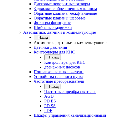
Дисковые поворотные затворы
Задвижки с обрезиненным клином
Обратные клапаны межфланцевые
Обратные клапаны шаровые
Фильтры фланцевые
Шиберные задвижки
Автоматика, датчики и компелктующие
Назад
Автоматика, датчики и компелктующие
Датчики давления
Контроллеры для КНС
Назад
Контроллеры для КНС
дренажных насосов
Поплавковые выключатели
Устройства плавного пуска
Частотные преобразователи
Назад
Частотные преобразователи
AGD
PD ES
PD SS
PDE
Шкафы управления канализационными