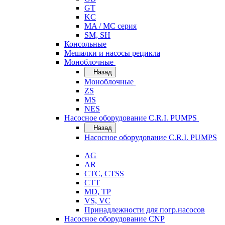
GT
KC
MA / MC серия
SM, SH
Консольные
Мешалки и насосы рецикла
Моноблочные
Назад
Моноблочные
ZS
MS
NES
Насосное оборудование C.R.I. PUMPS
Назад
Насосное оборудование C.R.I. PUMPS
AG
AR
CTC, CTSS
CTT
MD, TP
VS, VC
Принадлежности для погр.насосов
Насосное оборудование CNP