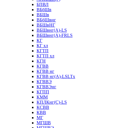
БПВЛ
ВБбШв
ВБШв
ВБбШвнг
ВБШвНГ
ВБШвнг(А)-LS
ВБШвнг(А)-FRLS
КГ
КГ хл
КГТП
КГТП хл
КГН
КГВВ
КГВВ нг
КГВВ нг(А)-LSLTx
КГВВЭ
КГВВЭнг
КГПП
КММ
КПЛКнг(C)-LS
КСВВ
КВВ
МГ
МГШВ
МГШВЭ