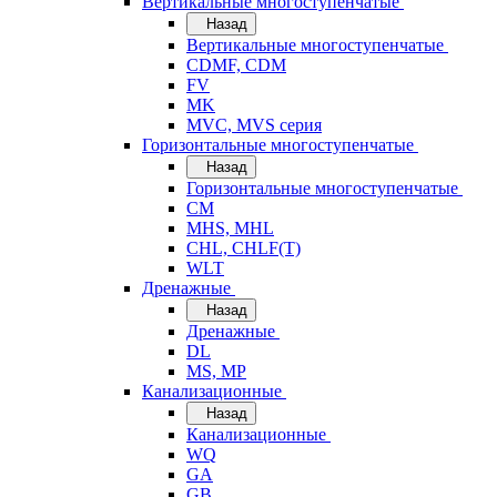
Вертикальные многоступенчатые
Назад
Вертикальные многоступенчатые
CDMF, CDM
FV
MK
MVC, MVS серия
Горизонтальные многоступенчатые
Назад
Горизонтальные многоступенчатые
CM
MHS, MHL
CHL, CHLF(T)
WLT
Дренажные
Назад
Дренажные
DL
MS, MP
Канализационные
Назад
Канализационные
WQ
GA
GB