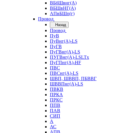
ВБбШвнг(А)
ВБШвНГ(А)
АПвБШп(г)
Провод
Назад
Провод
ПуВ
ПуВнг(А)-LS
ПуГВ
ПуГВнг(А)-LS
ПУГВнг(А)-LSLTx
ПуГПнг(А)-HF
ПВС
ПВСнг(А)-LS
ШВП, ШВВП, ПБВВГ
ШВВПнг(А)-LS
ПВКВ
ПРКА
ПРКС
ППВ
ПАВ
СИП
А
АС
АПВ