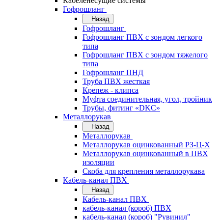
Кабеленесущие системы
Гофрошланг
Назад
Гофрошланг
Гофрошланг ПВХ с зондом легкого
типа
Гофрошланг ПВХ с зондом тяжелого
типа
Гофрошланг ПНД
Труба ПВХ жесткая
Крепеж - клипса
Муфта соединительная, угол, тройник
Трубы, фитинг «DKC»
Металлорукав
Назад
Металлорукав
Металлорукав оцинкованный РЗ-Ц-Х
Металлорукав оцинкованный в ПВХ
изоляции
Скоба для крепления металлорукава
Кабель-канал ПВХ
Назад
Кабель-канал ПВХ
кабель-канал (короб) ПВХ
кабель-канал (короб) "Рувинил"