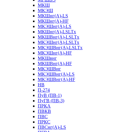
МКШ
МКЭШ
МКШнг(А)-LS
МКШнг(А)-HF
МКЭШнг(А)-LS
МКШнг(А)-LSLTx
МКШВнг(A)-LSLTx
МКЭШнг(А)-LSLTx
МКЭШВнг(A)-LSLTx
МКЭШнг(А)-HF
МКШвнг
МКШВнг(А)-HF
МКЭШВнг
МКЭШВнг(А)-LS
МКЭШВнг(А)-HF
НВ
П-274
ПуВ (ПВ-1)
ПуГВ (ПВ-3)
ПРКА
ПВКВ
ПВС
ПРКС
ПВСнг(А)-LS