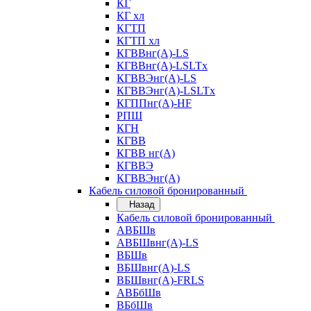
КГ
КГ хл
КГТП
КГТП хл
КГВВнг(А)-LS
КГВВнг(А)-LSLTx
КГВВЭнг(А)-LS
КГВВЭнг(А)-LSLTx
КГППнг(А)-HF
РПШ
КГН
КГВВ
КГВВ нг(А)
КГВВЭ
КГВВЭнг(А)
Кабель силовой бронированный
Назад
Кабель силовой бронированный
АВБШв
АВБШвнг(А)-LS
ВБШв
ВБШвнг(А)-LS
ВБШвнг(А)-FRLS
АВБбШв
ВБбШв