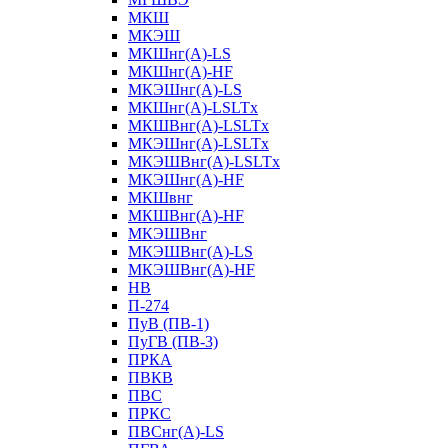
МКШ
МКЭШ
МКШнг(А)-LS
МКШнг(А)-HF
МКЭШнг(А)-LS
МКШнг(А)-LSLTx
МКШВнг(A)-LSLTx
МКЭШнг(А)-LSLTx
МКЭШВнг(A)-LSLTx
МКЭШнг(А)-HF
МКШвнг
МКШВнг(А)-HF
МКЭШВнг
МКЭШВнг(А)-LS
МКЭШВнг(А)-HF
НВ
П-274
ПуВ (ПВ-1)
ПуГВ (ПВ-3)
ПРКА
ПВКВ
ПВС
ПРКС
ПВСнг(А)-LS