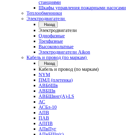
станциями
Шкафы управления пожарными насосами
Теплообменники
Электродвигатели
Назад
Электродвигатели
Однофазные
Трехфазные
Высоковольтные
Электродвигатели Aikon
Кабель и провод (по маркам)
Назад
Кабель и провод (по маркам)
NYM
ПМЛ (плетенка)
АВБбШв
АВБШв
АВБШвнг(А)-LS
АС
АСБл-10
АПВ
ПАВ
АППВ
АПвПуг
АПвБШп(г)