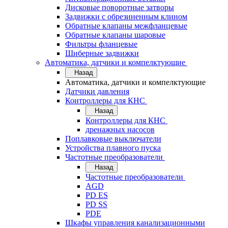
Дисковые поворотные затворы
Задвижки с обрезиненным клином
Обратные клапаны межфланцевые
Обратные клапаны шаровые
Фильтры фланцевые
Шиберные задвижки
Автоматика, датчики и компелктующие
Назад
Автоматика, датчики и компелктующие
Датчики давления
Контроллеры для КНС
Назад
Контроллеры для КНС
дренажных насосов
Поплавковые выключатели
Устройства плавного пуска
Частотные преобразователи
Назад
Частотные преобразователи
AGD
PD ES
PD SS
PDE
Шкафы управления канализационными