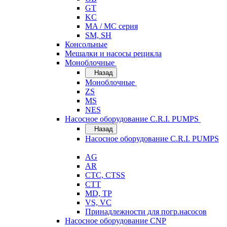
GT
KC
MA / MC серия
SM, SH
Консольные
Мешалки и насосы рецикла
Моноблочные
Назад
Моноблочные
ZS
MS
NES
Насосное оборудование C.R.I. PUMPS
Назад
Насосное оборудование C.R.I. PUMPS
AG
AR
CTC, CTSS
CTT
MD, TP
VS, VC
Принадлежности для погр.насосов
Насосное оборудование CNP