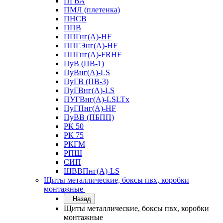
ПГВА
ПМЛ (плетенка)
ПНСВ
ППВ
ППГнг(А)-HF
ППГЭнг(А)-HF
ППГнг(А)-FRHF
ПуВ (ПВ-1)
ПуВнг(А)-LS
ПуГВ (ПВ-3)
ПуГВнг(А)-LS
ПУГВнг(А)-LSLTx
ПуГПнг(А)-HF
ПуВВ (ПБПП)
РК 50
РК 75
РКГМ
РПШ
СИП
ШВВПнг(А)-LS
Щиты металлические, боксы пвх, коробки
монтажные
Назад
Щиты металлические, боксы пвх, коробки
монтажные