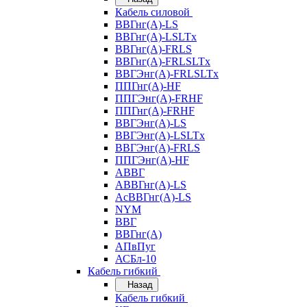
Кабель силовой
ВВГнг(А)-LS
ВВГнг(А)-LSLTx
ВВГнг(А)-FRLS
ВВГнг(А)-FRLSLTx
ВВГЭнг(А)-FRLSLTx
ППГнг(А)-HF
ППГЭнг(А)-FRHF
ППГнг(А)-FRHF
ВВГЭнг(А)-LS
ВВГЭнг(А)-LSLTx
ВВГЭнг(А)-FRLS
ППГЭнг(А)-HF
АВВГ
АВВГнг(А)-LS
АсВВГнг(А)-LS
NYM
ВВГ
ВВГнг(А)
АПвПуг
АСБл-10
Кабель гибкий
Назад
Кабель гибкий