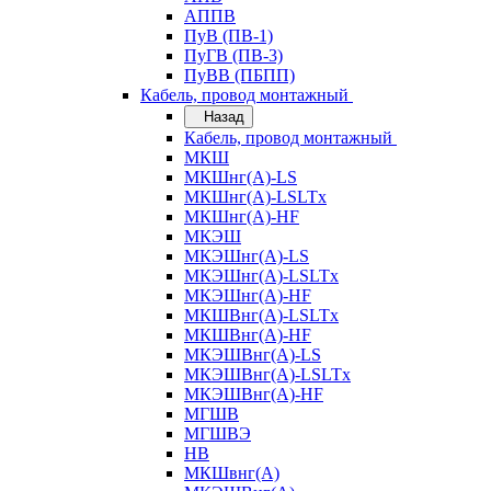
АППВ
ПуВ (ПВ-1)
ПуГВ (ПВ-3)
ПуВВ (ПБПП)
Кабель, провод монтажный
Назад
Кабель, провод монтажный
МКШ
МКШнг(А)-LS
МКШнг(А)-LSLTx
МКШнг(А)-HF
МКЭШ
МКЭШнг(А)-LS
МКЭШнг(А)-LSLTx
МКЭШнг(А)-HF
МКШВнг(A)-LSLTx
МКШВнг(А)-HF
МКЭШВнг(А)-LS
МКЭШВнг(A)-LSLTx
МКЭШВнг(А)-HF
МГШВ
МГШВЭ
НВ
МКШвнг(А)