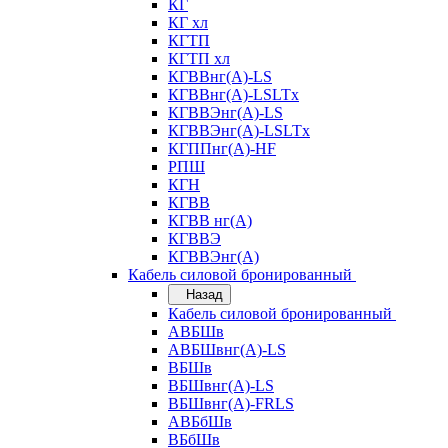
КГ
КГ хл
КГТП
КГТП хл
КГВВнг(А)-LS
КГВВнг(А)-LSLTx
КГВВЭнг(А)-LS
КГВВЭнг(А)-LSLTx
КГППнг(А)-HF
РПШ
КГН
КГВВ
КГВВ нг(А)
КГВВЭ
КГВВЭнг(А)
Кабель силовой бронированный
Назад
Кабель силовой бронированный
АВБШв
АВБШвнг(А)-LS
ВБШв
ВБШвнг(А)-LS
ВБШвнг(А)-FRLS
АВБбШв
ВБбШв