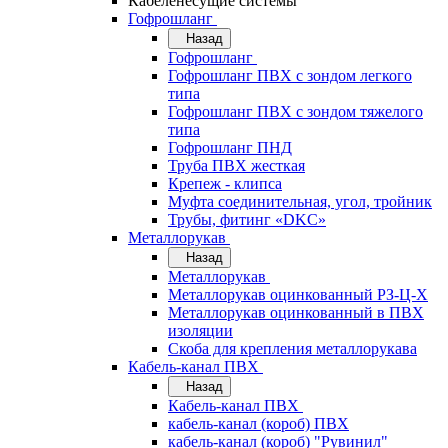
Кабеленесущие системы
Гофрошланг
Назад
Гофрошланг
Гофрошланг ПВХ с зондом легкого
типа
Гофрошланг ПВХ с зондом тяжелого
типа
Гофрошланг ПНД
Труба ПВХ жесткая
Крепеж - клипса
Муфта соединительная, угол, тройник
Трубы, фитинг «DKC»
Металлорукав
Назад
Металлорукав
Металлорукав оцинкованный РЗ-Ц-Х
Металлорукав оцинкованный в ПВХ
изоляции
Скоба для крепления металлорукава
Кабель-канал ПВХ
Назад
Кабель-канал ПВХ
кабель-канал (короб) ПВХ
кабель-канал (короб) "Рувинил"