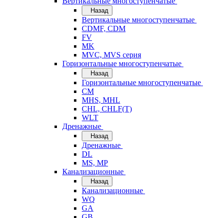
Вертикальные многоступенчатые
Назад
Вертикальные многоступенчатые
CDMF, CDM
FV
MK
MVC, MVS серия
Горизонтальные многоступенчатые
Назад
Горизонтальные многоступенчатые
CM
MHS, MHL
CHL, CHLF(T)
WLT
Дренажные
Назад
Дренажные
DL
MS, MP
Канализационные
Назад
Канализационные
WQ
GA
GB