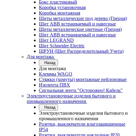
Бокс пластиковый
Коробка установочная
Коробка монтажная
Щиты металлические под дерево (Греция)
Щит ABB встраиваемый и навесные
Щиты металлические цветные (Греция)
Щит ABB встраиваемый и навесные
Щит LEGRAND
Щит Schneider Electric
ЩРУН (Щит Распределительный Учета)
Для монтажа
Назад
Для монтажа
Клеммы WAGO
Стяжки (хомуты) монтажные нейлоновые
Изолента ПВХ
Сигнальная лента "Осторожно! Кабель"
Электроустановочные изделия бытового и
промышленного назначения
Назад
Электроустановочные изделия бытового и
промышленного назначения
Розетки, выключатели влагозащищенные
IP54
Розетки, выключатели накладные IP20