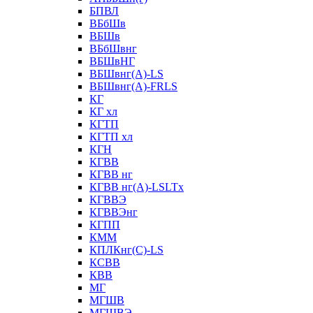
БПВЛ
ВБбШв
ВБШв
ВБбШвнг
ВБШвНГ
ВБШвнг(А)-LS
ВБШвнг(А)-FRLS
КГ
КГ хл
КГТП
КГТП хл
КГН
КГВВ
КГВВ нг
КГВВ нг(А)-LSLTx
КГВВЭ
КГВВЭнг
КГПП
КММ
КПЛКнг(C)-LS
КСВВ
КВВ
МГ
МГШВ
МГШВЭ