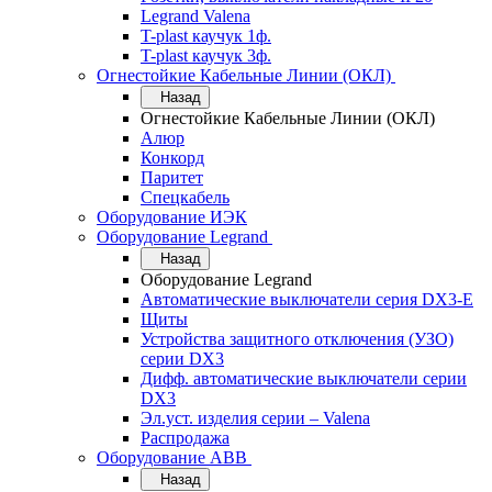
Legrand Valena
T-plast каучук 1ф.
T-plast каучук 3ф.
Огнестойкие Кабельные Линии (ОКЛ)
Назад
Огнестойкие Кабельные Линии (ОКЛ)
Алюр
Конкорд
Паритет
Спецкабель
Оборудование ИЭК
Оборудование Legrand
Назад
Оборудование Legrand
Автоматические выключатели серия DX3-E
Щиты
Устройства защитного отключения (УЗО)
серии DX3
Дифф. автоматические выключатели серии
DX3
Эл.уст. изделия серии – Valena
Распродажа
Оборудование АВВ
Назад