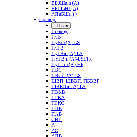
ВБбШвнг(А)
ВБШвНГ(А)
АПвБШп(г)
Провод
Назад
Провод
ПуВ
ПуВнг(А)-LS
ПуГВ
ПуГВнг(А)-LS
ПУГВнг(А)-LSLTx
ПуГПнг(А)-HF
ПВС
ПВСнг(А)-LS
ШВП, ШВВП, ПБВВГ
ШВВПнг(А)-LS
ПВКВ
ПРКА
ПРКС
ППВ
ПАВ
СИП
А
АС
АПВ