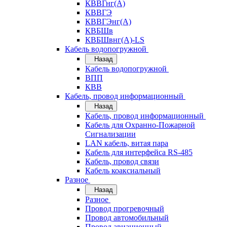
КВВГнг(А)
КВВГЭ
КВВГЭнг(А)
КВБШв
КВБШвнг(А)-LS
Кабель водопогружной
Назад
Кабель водопогружной
ВПП
КВВ
Кабель, провод информационный
Назад
Кабель, провод информационный
Кабель для Охранно-Пожарной
Сигнализации
LAN кабель, витая пара
Кабель для интерфейса RS-485
Кабель, провод связи
Кабель коаксиальный
Разное
Назад
Разное
Провод прогревочный
Провод автомобильный
Провод авиационный