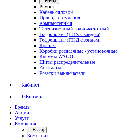
Назад
Ремонт
Кабель силовой
Провод заземления
Компьютерный
Телевизионный радиочастотный
Гофрошланг (ПВХ с зондом)
Гофрошланг (ПНД с зондом)
Крепеж
Коробки распаечные - установочные
Клеммы WAGO
Щиты распределительные
Автоматы
Розетки выключатели
Кабинет
0
Корзина
Бренды
Акции
Услуги
Компания
Назад
Компания