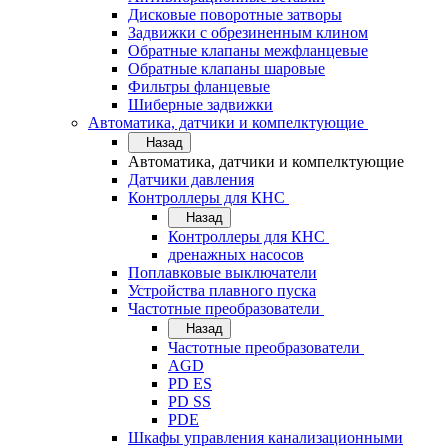
Дисковые поворотные затворы
Задвижки с обрезиненным клином
Обратные клапаны межфланцевые
Обратные клапаны шаровые
Фильтры фланцевые
Шиберные задвижки
Автоматика, датчики и компелктующие
Назад
Автоматика, датчики и компелктующие
Датчики давления
Контроллеры для КНС
Назад
Контроллеры для КНС
дренажных насосов
Поплавковые выключатели
Устройства плавного пуска
Частотные преобразователи
Назад
Частотные преобразователи
AGD
PD ES
PD SS
PDE
Шкафы управления канализационными