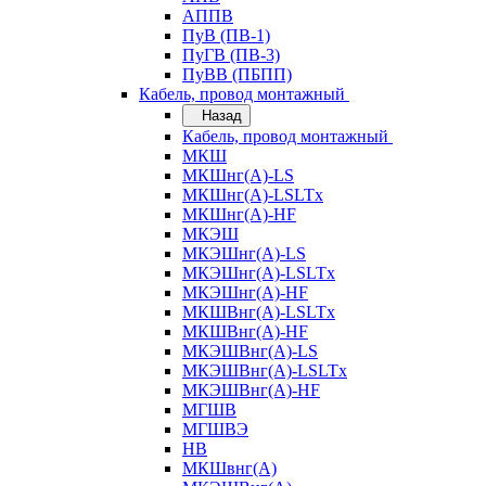
АППВ
ПуВ (ПВ-1)
ПуГВ (ПВ-3)
ПуВВ (ПБПП)
Кабель, провод монтажный
Назад
Кабель, провод монтажный
МКШ
МКШнг(А)-LS
МКШнг(А)-LSLTx
МКШнг(А)-HF
МКЭШ
МКЭШнг(А)-LS
МКЭШнг(А)-LSLTx
МКЭШнг(А)-HF
МКШВнг(A)-LSLTx
МКШВнг(А)-HF
МКЭШВнг(А)-LS
МКЭШВнг(A)-LSLTx
МКЭШВнг(А)-HF
МГШВ
МГШВЭ
НВ
МКШвнг(А)