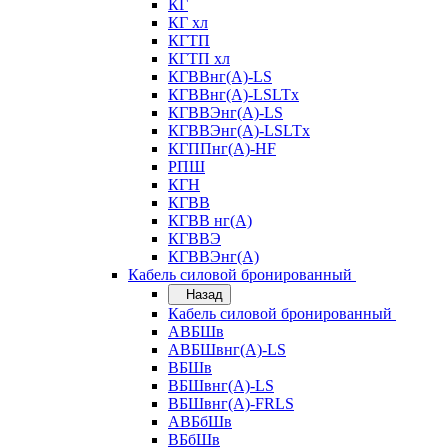
КГ
КГ хл
КГТП
КГТП хл
КГВВнг(А)-LS
КГВВнг(А)-LSLTx
КГВВЭнг(А)-LS
КГВВЭнг(А)-LSLTx
КГППнг(А)-HF
РПШ
КГН
КГВВ
КГВВ нг(А)
КГВВЭ
КГВВЭнг(А)
Кабель силовой бронированный
Назад
Кабель силовой бронированный
АВБШв
АВБШвнг(А)-LS
ВБШв
ВБШвнг(А)-LS
ВБШвнг(А)-FRLS
АВБбШв
ВБбШв