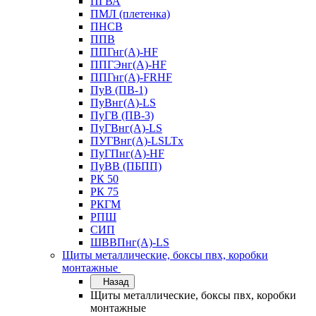
ПГВА
ПМЛ (плетенка)
ПНСВ
ППВ
ППГнг(А)-HF
ППГЭнг(А)-HF
ППГнг(А)-FRHF
ПуВ (ПВ-1)
ПуВнг(А)-LS
ПуГВ (ПВ-3)
ПуГВнг(А)-LS
ПУГВнг(А)-LSLTx
ПуГПнг(А)-HF
ПуВВ (ПБПП)
РК 50
РК 75
РКГМ
РПШ
СИП
ШВВПнг(А)-LS
Щиты металлические, боксы пвх, коробки
монтажные
Назад
Щиты металлические, боксы пвх, коробки
монтажные