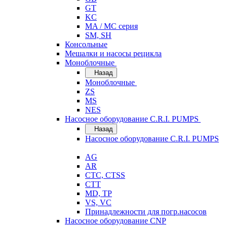
GT
KC
MA / MC серия
SM, SH
Консольные
Мешалки и насосы рецикла
Моноблочные
Назад
Моноблочные
ZS
MS
NES
Насосное оборудование C.R.I. PUMPS
Назад
Насосное оборудование C.R.I. PUMPS
AG
AR
CTC, CTSS
CTT
MD, TP
VS, VC
Принадлежности для погр.насосов
Насосное оборудование CNP