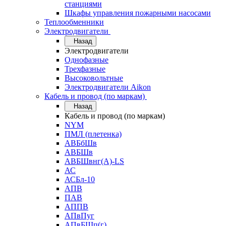
станциями
Шкафы управления пожарными насосами
Теплообменники
Электродвигатели
Назад
Электродвигатели
Однофазные
Трехфазные
Высоковольтные
Электродвигатели Aikon
Кабель и провод (по маркам)
Назад
Кабель и провод (по маркам)
NYM
ПМЛ (плетенка)
АВБбШв
АВБШв
АВБШвнг(А)-LS
АС
АСБл-10
АПВ
ПАВ
АППВ
АПвПуг
АПвБШп(г)