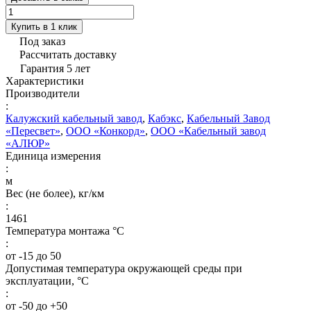
Купить в 1 клик
Под заказ
Рассчитать доставку
Гарантия 5 лет
Характеристики
Производители
:
Калужский кабельный завод
,
Кабэкс
,
Кабельный Завод
«Пересвет»
,
ООО «Конкорд»
,
ООО «Кабельный завод
«АЛЮР»
Единица измерения
:
м
Вес (не более), кг/км
:
1461
Температура монтажа °C
:
от -15 до 50
Допустимая температура окружающей среды при
эксплуатации, °C
:
от -50 до +50