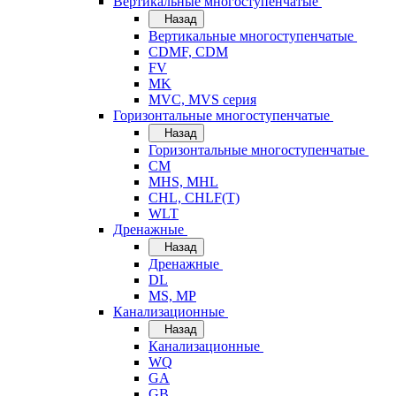
Вертикальные многоступенчатые
Назад
Вертикальные многоступенчатые
CDMF, CDM
FV
MK
MVC, MVS серия
Горизонтальные многоступенчатые
Назад
Горизонтальные многоступенчатые
CM
MHS, MHL
CHL, CHLF(T)
WLT
Дренажные
Назад
Дренажные
DL
MS, MP
Канализационные
Назад
Канализационные
WQ
GA
GB