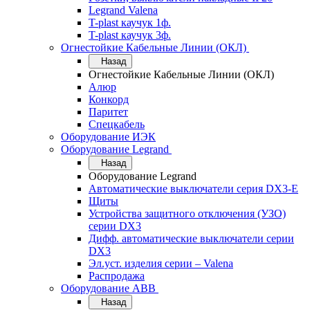
Legrand Valena
T-plast каучук 1ф.
T-plast каучук 3ф.
Огнестойкие Кабельные Линии (ОКЛ)
Назад
Огнестойкие Кабельные Линии (ОКЛ)
Алюр
Конкорд
Паритет
Спецкабель
Оборудование ИЭК
Оборудование Legrand
Назад
Оборудование Legrand
Автоматические выключатели серия DX3-E
Щиты
Устройства защитного отключения (УЗО)
серии DX3
Дифф. автоматические выключатели серии
DX3
Эл.уст. изделия серии – Valena
Распродажа
Оборудование АВВ
Назад