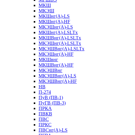
МКШ
МКЭШ
МКШнг(А)-LS
МКШнг(А)-HF
МКЭШнг(А)-LS
МКШнг(А)-LSLTx
МКШВнг(A)-LSLTx
МКЭШнг(А)-LSLTx
МКЭШВнг(A)-LSLTx
МКЭШнг(А)-HF
МКШвнг
МКШВнг(А)-HF
МКЭШВнг
МКЭШВнг(А)-LS
МКЭШВнг(А)-HF
НВ
П-274
ПуВ (ПВ-1)
ПуГВ (ПВ-3)
ПРКА
ПВКВ
ПВС
ПРКС
ПВСнг(А)-LS