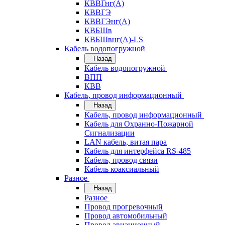
КВВГнг(А)
КВВГЭ
КВВГЭнг(А)
КВБШв
КВБШвнг(А)-LS
Кабель водопогружной
Назад
Кабель водопогружной
ВПП
КВВ
Кабель, провод информационный
Назад
Кабель, провод информационный
Кабель для Охранно-Пожарной
Сигнализации
LAN кабель, витая пара
Кабель для интерфейса RS-485
Кабель, провод связи
Кабель коаксиальный
Разное
Назад
Разное
Провод прогревочный
Провод автомобильный
Провод авиационный