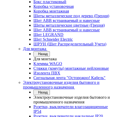
Бокс пластиковый
Коробка установочная
Коробка монтажная
Щиты металлические под дерево (Греция)
Щит ABB встраиваемый и навесные
Щиты металлические цветные (Греция)
Щит ABB встраиваемый и навесные
Щит LEGRAND
Щит Schneider Electric
ЩРУН (Щит Распределительный Учета)
Для монтажа
Назад
Для монтажа
Клеммы WAGO
Стяжки (хомуты) монтажные нейлоновые
Изолента ПВХ
Сигнальная лента "Осторожно! Кабель"
Электроустановочные изделия бытового и
промышленного назначения
Назад
Электроустановочные изделия бытового и
промышленного назначения
Розетки, выключатели влагозащищенные
IP54
Розетки, выключатели накладные IP20