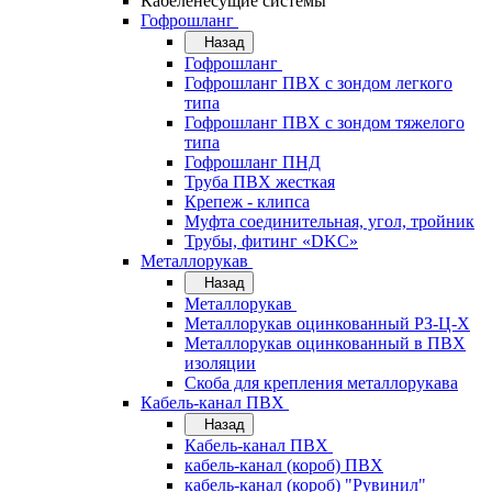
Кабеленесущие системы
Гофрошланг
Назад
Гофрошланг
Гофрошланг ПВХ с зондом легкого
типа
Гофрошланг ПВХ с зондом тяжелого
типа
Гофрошланг ПНД
Труба ПВХ жесткая
Крепеж - клипса
Муфта соединительная, угол, тройник
Трубы, фитинг «DKC»
Металлорукав
Назад
Металлорукав
Металлорукав оцинкованный РЗ-Ц-Х
Металлорукав оцинкованный в ПВХ
изоляции
Скоба для крепления металлорукава
Кабель-канал ПВХ
Назад
Кабель-канал ПВХ
кабель-канал (короб) ПВХ
кабель-канал (короб) "Рувинил"