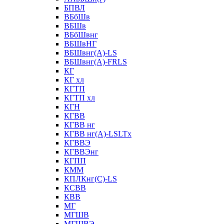
БПВЛ
ВБбШв
ВБШв
ВБбШвнг
ВБШвНГ
ВБШвнг(А)-LS
ВБШвнг(А)-FRLS
КГ
КГ хл
КГТП
КГТП хл
КГН
КГВВ
КГВВ нг
КГВВ нг(А)-LSLTx
КГВВЭ
КГВВЭнг
КГПП
КММ
КПЛКнг(C)-LS
КСВВ
КВВ
МГ
МГШВ
МГШВЭ