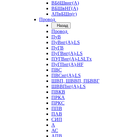
ВБбШвнг(А)
ВБШвНГ(А)
АПвБШп(г)
Провод
Назад
Провод
ПуВ
ПуВнг(А)-LS
ПуГВ
ПуГВнг(А)-LS
ПУГВнг(А)-LSLTx
ПуГПнг(А)-HF
ПВС
ПВСнг(А)-LS
ШВП, ШВВП, ПБВВГ
ШВВПнг(А)-LS
ПВКВ
ПРКА
ПРКС
ППВ
ПАВ
СИП
А
АС
АПВ