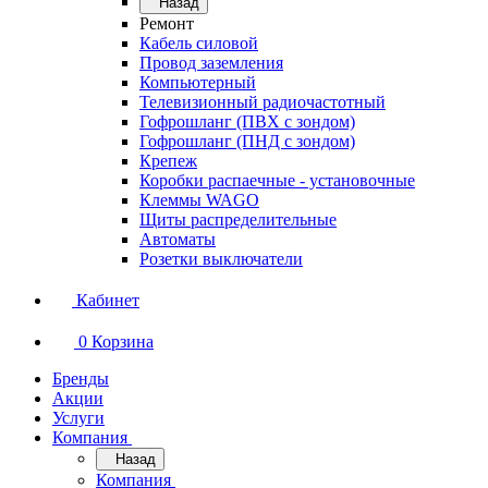
Назад
Ремонт
Кабель силовой
Провод заземления
Компьютерный
Телевизионный радиочастотный
Гофрошланг (ПВХ с зондом)
Гофрошланг (ПНД с зондом)
Крепеж
Коробки распаечные - установочные
Клеммы WAGO
Щиты распределительные
Автоматы
Розетки выключатели
Кабинет
0
Корзина
Бренды
Акции
Услуги
Компания
Назад
Компания