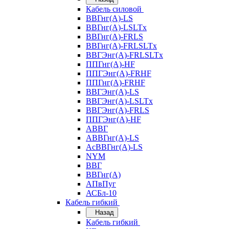
Кабель силовой
ВВГнг(А)-LS
ВВГнг(А)-LSLTx
ВВГнг(А)-FRLS
ВВГнг(А)-FRLSLTx
ВВГЭнг(А)-FRLSLTx
ППГнг(А)-HF
ППГЭнг(А)-FRHF
ППГнг(А)-FRHF
ВВГЭнг(А)-LS
ВВГЭнг(А)-LSLTx
ВВГЭнг(А)-FRLS
ППГЭнг(А)-HF
АВВГ
АВВГнг(А)-LS
АсВВГнг(А)-LS
NYM
ВВГ
ВВГнг(А)
АПвПуг
АСБл-10
Кабель гибкий
Назад
Кабель гибкий