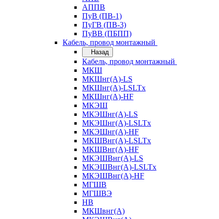
АППВ
ПуВ (ПВ-1)
ПуГВ (ПВ-3)
ПуВВ (ПБПП)
Кабель, провод монтажный
Назад
Кабель, провод монтажный
МКШ
МКШнг(А)-LS
МКШнг(А)-LSLTx
МКШнг(А)-HF
МКЭШ
МКЭШнг(А)-LS
МКЭШнг(А)-LSLTx
МКЭШнг(А)-HF
МКШВнг(A)-LSLTx
МКШВнг(А)-HF
МКЭШВнг(А)-LS
МКЭШВнг(A)-LSLTx
МКЭШВнг(А)-HF
МГШВ
МГШВЭ
НВ
МКШвнг(А)