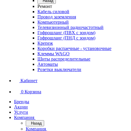
Назад
Ремонт
Кабель силовой
Провод заземления
Компьютерный
Телевизионный радиочастотный
Гофрошланг (ПВХ с зондом)
Гофрошланг (ПНД с зондом)
Крепеж
Коробки распаечные - установочные
Клеммы WAGO
Щиты распределительные
Автоматы
Розетки выключатели
Кабинет
0
Корзина
Бренды
Акции
Услуги
Компания
Назад
Компания