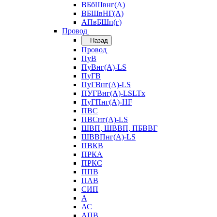
ВБбШвнг(А)
ВБШвНГ(А)
АПвБШп(г)
Провод
Назад
Провод
ПуВ
ПуВнг(А)-LS
ПуГВ
ПуГВнг(А)-LS
ПУГВнг(А)-LSLTx
ПуГПнг(А)-HF
ПВС
ПВСнг(А)-LS
ШВП, ШВВП, ПБВВГ
ШВВПнг(А)-LS
ПВКВ
ПРКА
ПРКС
ППВ
ПАВ
СИП
А
АС
АПВ