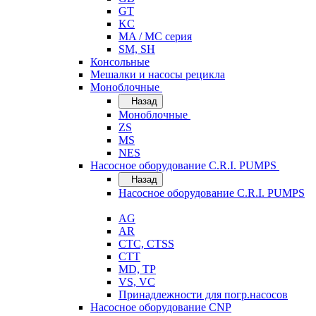
GT
KC
MA / MC серия
SM, SH
Консольные
Мешалки и насосы рецикла
Моноблочные
Назад
Моноблочные
ZS
MS
NES
Насосное оборудование C.R.I. PUMPS
Назад
Насосное оборудование C.R.I. PUMPS
AG
AR
CTC, CTSS
CTT
MD, TP
VS, VC
Принадлежности для погр.насосов
Насосное оборудование CNP