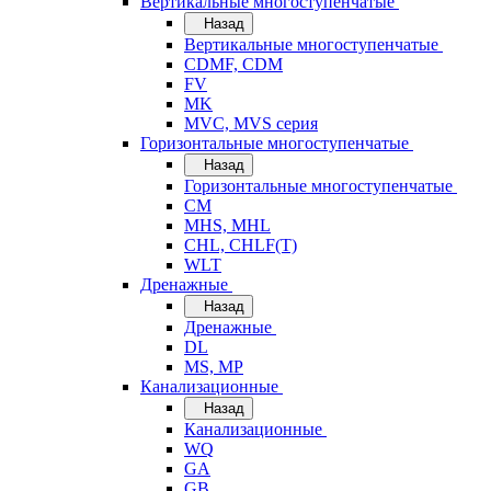
Вертикальные многоступенчатые
Назад
Вертикальные многоступенчатые
CDMF, CDM
FV
MK
MVC, MVS серия
Горизонтальные многоступенчатые
Назад
Горизонтальные многоступенчатые
CM
MHS, MHL
CHL, CHLF(T)
WLT
Дренажные
Назад
Дренажные
DL
MS, MP
Канализационные
Назад
Канализационные
WQ
GA
GB