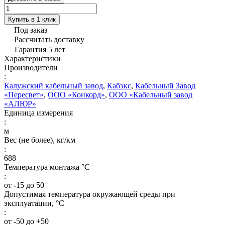
Купить в 1 клик
Под заказ
Рассчитать доставку
Гарантия 5 лет
Характеристики
Производители
:
Калужский кабельный завод
,
Кабэкс
,
Кабельный Завод
«Пересвет»
,
ООО «Конкорд»
,
ООО «Кабельный завод
«АЛЮР»
Единица измерения
:
м
Вес (не более), кг/км
:
688
Температура монтажа °C
:
от -15 до 50
Допустимая температура окружающей среды при
эксплуатации, °C
:
от -50 до +50