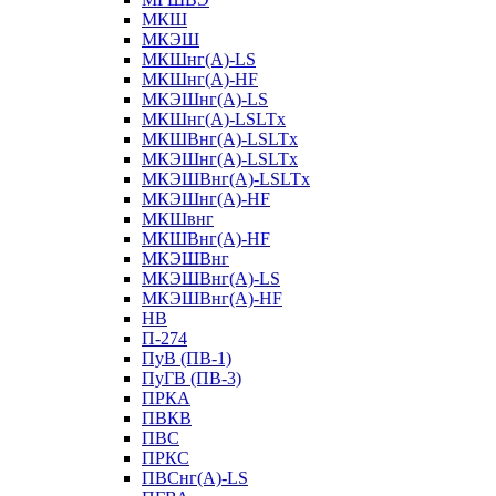
МКШ
МКЭШ
МКШнг(А)-LS
МКШнг(А)-HF
МКЭШнг(А)-LS
МКШнг(А)-LSLTx
МКШВнг(A)-LSLTx
МКЭШнг(А)-LSLTx
МКЭШВнг(A)-LSLTx
МКЭШнг(А)-HF
МКШвнг
МКШВнг(А)-HF
МКЭШВнг
МКЭШВнг(А)-LS
МКЭШВнг(А)-HF
НВ
П-274
ПуВ (ПВ-1)
ПуГВ (ПВ-3)
ПРКА
ПВКВ
ПВС
ПРКС
ПВСнг(А)-LS