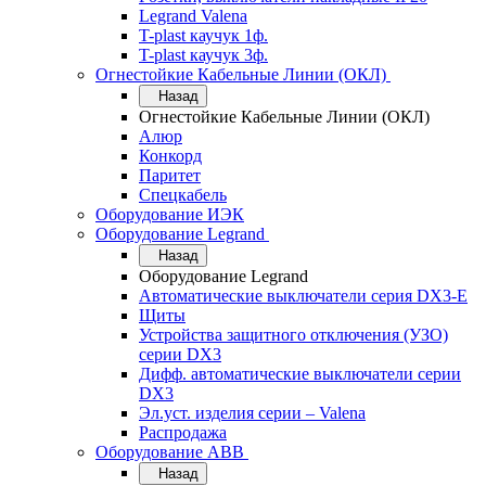
Legrand Valena
T-plast каучук 1ф.
T-plast каучук 3ф.
Огнестойкие Кабельные Линии (ОКЛ)
Назад
Огнестойкие Кабельные Линии (ОКЛ)
Алюр
Конкорд
Паритет
Спецкабель
Оборудование ИЭК
Оборудование Legrand
Назад
Оборудование Legrand
Автоматические выключатели серия DX3-E
Щиты
Устройства защитного отключения (УЗО)
серии DX3
Дифф. автоматические выключатели серии
DX3
Эл.уст. изделия серии – Valena
Распродажа
Оборудование АВВ
Назад