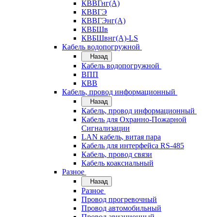
КВВГнг(А)
КВВГЭ
КВВГЭнг(А)
КВБШв
КВБШвнг(А)-LS
Кабель водопогружной
Назад
Кабель водопогружной
ВПП
КВВ
Кабель, провод информационный
Назад
Кабель, провод информационный
Кабель для Охранно-Пожарной
Сигнализации
LAN кабель, витая пара
Кабель для интерфейса RS-485
Кабель, провод связи
Кабель коаксиальный
Разное
Назад
Разное
Провод прогревочный
Провод автомобильный
Провод авиационный