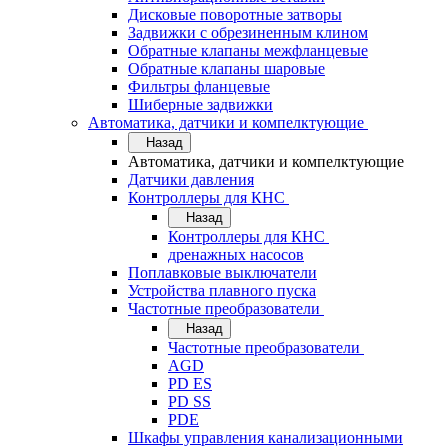
Дисковые поворотные затворы
Задвижки с обрезиненным клином
Обратные клапаны межфланцевые
Обратные клапаны шаровые
Фильтры фланцевые
Шиберные задвижки
Автоматика, датчики и компелктующие
Назад
Автоматика, датчики и компелктующие
Датчики давления
Контроллеры для КНС
Назад
Контроллеры для КНС
дренажных насосов
Поплавковые выключатели
Устройства плавного пуска
Частотные преобразователи
Назад
Частотные преобразователи
AGD
PD ES
PD SS
PDE
Шкафы управления канализационными