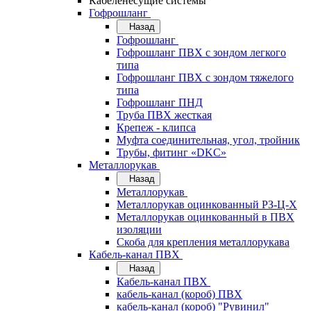
Кабеленесущие системы
Гофрошланг
Назад
Гофрошланг
Гофрошланг ПВХ с зондом легкого
типа
Гофрошланг ПВХ с зондом тяжелого
типа
Гофрошланг ПНД
Труба ПВХ жесткая
Крепеж - клипса
Муфта соединительная, угол, тройник
Трубы, фитинг «DKC»
Металлорукав
Назад
Металлорукав
Металлорукав оцинкованный РЗ-Ц-Х
Металлорукав оцинкованный в ПВХ
изоляции
Скоба для крепления металлорукава
Кабель-канал ПВХ
Назад
Кабель-канал ПВХ
кабель-канал (короб) ПВХ
кабель-канал (короб) "Рувинил"