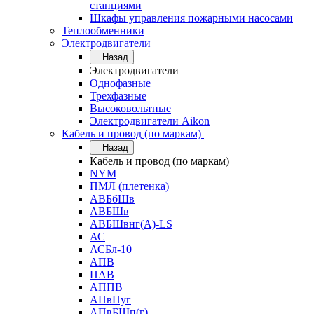
станциями
Шкафы управления пожарными насосами
Теплообменники
Электродвигатели
Назад
Электродвигатели
Однофазные
Трехфазные
Высоковольтные
Электродвигатели Aikon
Кабель и провод (по маркам)
Назад
Кабель и провод (по маркам)
NYM
ПМЛ (плетенка)
АВБбШв
АВБШв
АВБШвнг(А)-LS
АС
АСБл-10
АПВ
ПАВ
АППВ
АПвПуг
АПвБШп(г)