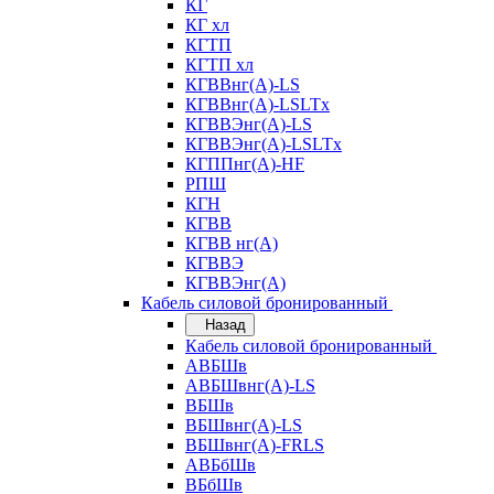
КГ
КГ хл
КГТП
КГТП хл
КГВВнг(А)-LS
КГВВнг(А)-LSLTx
КГВВЭнг(А)-LS
КГВВЭнг(А)-LSLTx
КГППнг(А)-HF
РПШ
КГН
КГВВ
КГВВ нг(А)
КГВВЭ
КГВВЭнг(А)
Кабель силовой бронированный
Назад
Кабель силовой бронированный
АВБШв
АВБШвнг(А)-LS
ВБШв
ВБШвнг(А)-LS
ВБШвнг(А)-FRLS
АВБбШв
ВБбШв