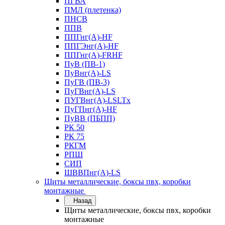
ПГВА
ПМЛ (плетенка)
ПНСВ
ППВ
ППГнг(А)-HF
ППГЭнг(А)-HF
ППГнг(А)-FRHF
ПуВ (ПВ-1)
ПуВнг(А)-LS
ПуГВ (ПВ-3)
ПуГВнг(А)-LS
ПУГВнг(А)-LSLTx
ПуГПнг(А)-HF
ПуВВ (ПБПП)
РК 50
РК 75
РКГМ
РПШ
СИП
ШВВПнг(А)-LS
Щиты металлические, боксы пвх, коробки
монтажные
Назад
Щиты металлические, боксы пвх, коробки
монтажные