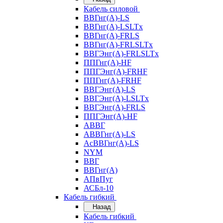
Кабель силовой
ВВГнг(А)-LS
ВВГнг(А)-LSLTx
ВВГнг(А)-FRLS
ВВГнг(А)-FRLSLTx
ВВГЭнг(А)-FRLSLTx
ППГнг(А)-HF
ППГЭнг(А)-FRHF
ППГнг(А)-FRHF
ВВГЭнг(А)-LS
ВВГЭнг(А)-LSLTx
ВВГЭнг(А)-FRLS
ППГЭнг(А)-HF
АВВГ
АВВГнг(А)-LS
АсВВГнг(А)-LS
NYM
ВВГ
ВВГнг(А)
АПвПуг
АСБл-10
Кабель гибкий
Назад
Кабель гибкий