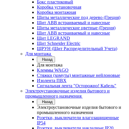
Бокс пластиковый
Коробка установочная
Коробка монтажная
Щиты металлические под дерево (Греция)
Щит ABB встраиваемый и навесные
Щиты металлические цветные (Греция)
Щит ABB встраиваемый и навесные
Щит LEGRAND
Щит Schneider Electric
ЩРУН (Щит Распределительный Учета)
Для монтажа
Назад
Для монтажа
Клеммы WAGO
Стяжки (хомуты) монтажные нейлоновые
Изолента ПВХ
Сигнальная лента "Осторожно! Кабель"
Электроустановочные изделия бытового и
промышленного назначения
Назад
Электроустановочные изделия бытового и
промышленного назначения
Розетки, выключатели влагозащищенные
IP54
Розетки, выключатели накладные IP20