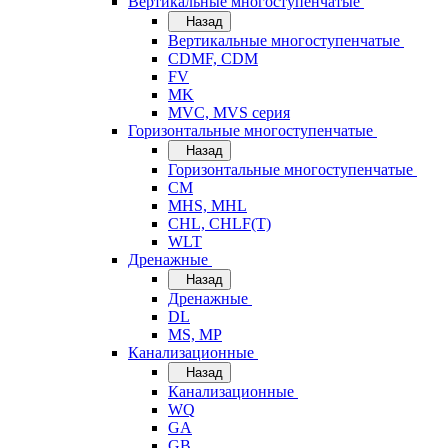
Вертикальные многоступенчатые
Назад
Вертикальные многоступенчатые
CDMF, CDM
FV
MK
MVC, MVS серия
Горизонтальные многоступенчатые
Назад
Горизонтальные многоступенчатые
CM
MHS, MHL
CHL, CHLF(T)
WLT
Дренажные
Назад
Дренажные
DL
MS, MP
Канализационные
Назад
Канализационные
WQ
GA
GB