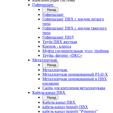
Кабеленесущие системы
Гофрошланг
Назад
Гофрошланг
Гофрошланг ПВХ с зондом легкого
типа
Гофрошланг ПВХ с зондом тяжелого
типа
Гофрошланг ПНД
Труба ПВХ жесткая
Крепеж - клипса
Муфта соединительная, угол, тройник
Трубы, фитинг «DKC»
Металлорукав
Назад
Металлорукав
Металлорукав оцинкованный РЗ-Ц-Х
Металлорукав оцинкованный в ПВХ
изоляции
Скоба для крепления металлорукава
Кабель-канал ПВХ
Назад
Кабель-канал ПВХ
кабель-канал (короб) ПВХ
кабель-канал (короб) "Рувинил"