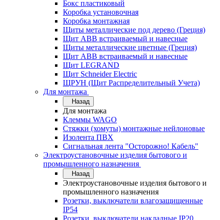
Бокс пластиковый
Коробка установочная
Коробка монтажная
Щиты металлические под дерево (Греция)
Щит ABB встраиваемый и навесные
Щиты металлические цветные (Греция)
Щит ABB встраиваемый и навесные
Щит LEGRAND
Щит Schneider Electric
ЩРУН (Щит Распределительный Учета)
Для монтажа
Назад
Для монтажа
Клеммы WAGO
Стяжки (хомуты) монтажные нейлоновые
Изолента ПВХ
Сигнальная лента "Осторожно! Кабель"
Электроустановочные изделия бытового и
промышленного назначения
Назад
Электроустановочные изделия бытового и
промышленного назначения
Розетки, выключатели влагозащищенные
IP54
Розетки, выключатели накладные IP20