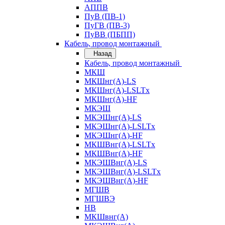
АППВ
ПуВ (ПВ-1)
ПуГВ (ПВ-3)
ПуВВ (ПБПП)
Кабель, провод монтажный
Назад
Кабель, провод монтажный
МКШ
МКШнг(А)-LS
МКШнг(А)-LSLTx
МКШнг(А)-HF
МКЭШ
МКЭШнг(А)-LS
МКЭШнг(А)-LSLTx
МКЭШнг(А)-HF
МКШВнг(A)-LSLTx
МКШВнг(А)-HF
МКЭШВнг(А)-LS
МКЭШВнг(A)-LSLTx
МКЭШВнг(А)-HF
МГШВ
МГШВЭ
НВ
МКШвнг(А)