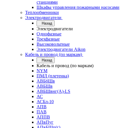
станциями
Шкафы управления пожарными насосами
Теплообменники
Электродвигатели
Назад
Электродвигатели
Однофазные
Трехфазные
Высоковольтные
Электродвигатели Aikon
Кабель и провод (по маркам)
Назад
Кабель и провод (по маркам)
NYM
ПМЛ (плетенка)
АВБбШв
АВБШв
АВБШвнг(А)-LS
АС
АСБл-10
АПВ
ПАВ
АППВ
АПвПуг
АПвБШп(г)