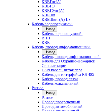
КВВГнг(А)
КВВГЭ
КВВГЭнг(А)
КВБШв
КВБШвнг(А)-LS
Кабель водопогружной
Назад
Кабель водопогружной
ВПП
КВВ
Кабель, провод информационный
Назад
Кабель, провод информационный
Кабель для Охранно-Пожарной
Сигнализации
LAN кабель, витая пара
Кабель для интерфейса RS-485
Кабель, провод связи
Кабель коаксиальный
Разное
Назад
Разное
Провод прогревочный
Провод автомобильный
Провод авиационный