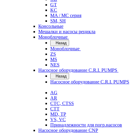
GT
KC
MA / MC серия
SM, SH
Консольные
Мешалки и насосы рецикла
Моноблочные
Назад
Моноблочные
ZS
MS
NES
Насосное оборудование C.R.I. PUMPS
Назад
Насосное оборудование C.R.I. PUMPS
AG
AR
CTC, CTSS
CTT
MD, TP
VS, VC
Принадлежности для погр.насосов
Насосное оборудование CNP