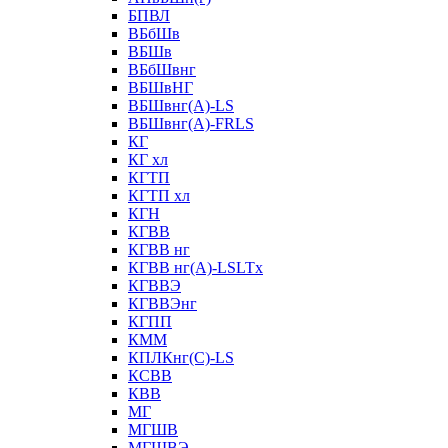
БПВЛ
ВБбШв
ВБШв
ВБбШвнг
ВБШвНГ
ВБШвнг(А)-LS
ВБШвнг(А)-FRLS
КГ
КГ хл
КГТП
КГТП хл
КГН
КГВВ
КГВВ нг
КГВВ нг(А)-LSLTx
КГВВЭ
КГВВЭнг
КГПП
КММ
КПЛКнг(C)-LS
КСВВ
КВВ
МГ
МГШВ
МГШВЭ