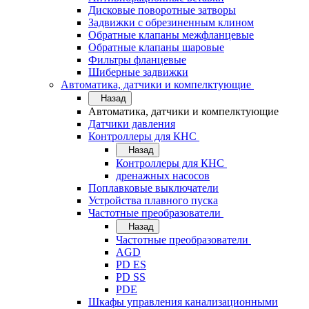
Дисковые поворотные затворы
Задвижки с обрезиненным клином
Обратные клапаны межфланцевые
Обратные клапаны шаровые
Фильтры фланцевые
Шиберные задвижки
Автоматика, датчики и компелктующие
Назад
Автоматика, датчики и компелктующие
Датчики давления
Контроллеры для КНС
Назад
Контроллеры для КНС
дренажных насосов
Поплавковые выключатели
Устройства плавного пуска
Частотные преобразователи
Назад
Частотные преобразователи
AGD
PD ES
PD SS
PDE
Шкафы управления канализационными