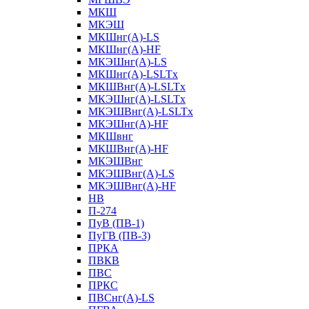
МКШ
МКЭШ
МКШнг(А)-LS
МКШнг(А)-HF
МКЭШнг(А)-LS
МКШнг(А)-LSLTx
МКШВнг(A)-LSLTx
МКЭШнг(А)-LSLTx
МКЭШВнг(A)-LSLTx
МКЭШнг(А)-HF
МКШвнг
МКШВнг(А)-HF
МКЭШВнг
МКЭШВнг(А)-LS
МКЭШВнг(А)-HF
НВ
П-274
ПуВ (ПВ-1)
ПуГВ (ПВ-3)
ПРКА
ПВКВ
ПВС
ПРКС
ПВСнг(А)-LS