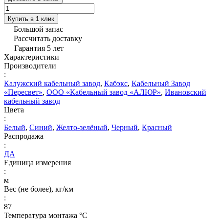
Купить в 1 клик
Большой запас
Рассчитать доставку
Гарантия 5 лет
Характеристики
Производители
:
Калужский кабельный завод
,
Кабэкс
,
Кабельный Завод
«Пересвет»
,
ООО «Кабельный завод «АЛЮР»
,
Ивановский
кабельный завод
Цвета
:
Белый
,
Синий
,
Желто-зелёный
,
Черный
,
Красный
Распродажа
:
ДА
Единица измерения
:
м
Вес (не более), кг/км
:
87
Температура монтажа °C