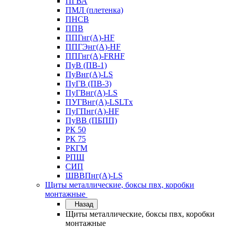
ПГВА
ПМЛ (плетенка)
ПНСВ
ППВ
ППГнг(А)-HF
ППГЭнг(А)-HF
ППГнг(А)-FRHF
ПуВ (ПВ-1)
ПуВнг(А)-LS
ПуГВ (ПВ-3)
ПуГВнг(А)-LS
ПУГВнг(А)-LSLTx
ПуГПнг(А)-HF
ПуВВ (ПБПП)
РК 50
РК 75
РКГМ
РПШ
СИП
ШВВПнг(А)-LS
Щиты металлические, боксы пвх, коробки
монтажные
Назад
Щиты металлические, боксы пвх, коробки
монтажные