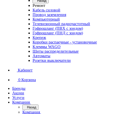
Назад
Ремонт
Кабель силовой
Провод заземления
Компьютерный
Телевизионный радиочастотный
Гофрошланг (ПВХ с зондом)
Гофрошланг (ПНД с зондом)
Крепеж
Коробки распаечные - установочные
Клеммы WAGO
Щиты распределительные
Автоматы
Розетки выключатели
Кабинет
0
Корзина
Бренды
Акции
Услуги
Компания
Назад
Компания