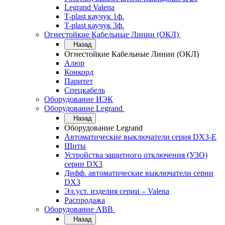
Legrand Valena
T-plast каучук 1ф.
T-plast каучук 3ф.
Огнестойкие Кабельные Линии (ОКЛ)
Назад
Огнестойкие Кабельные Линии (ОКЛ)
Алюр
Конкорд
Паритет
Спецкабель
Оборудование ИЭК
Оборудование Legrand
Назад
Оборудование Legrand
Автоматические выключатели серия DX3-E
Щиты
Устройства защитного отключения (УЗО)
серии DX3
Дифф. автоматические выключатели серии
DX3
Эл.уст. изделия серии – Valena
Распродажа
Оборудование АВВ
Назад