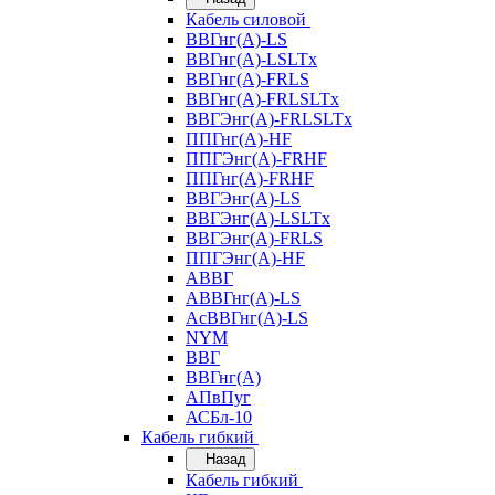
Кабель силовой
ВВГнг(А)-LS
ВВГнг(А)-LSLTx
ВВГнг(А)-FRLS
ВВГнг(А)-FRLSLTx
ВВГЭнг(А)-FRLSLTx
ППГнг(А)-HF
ППГЭнг(А)-FRHF
ППГнг(А)-FRHF
ВВГЭнг(А)-LS
ВВГЭнг(А)-LSLTx
ВВГЭнг(А)-FRLS
ППГЭнг(А)-HF
АВВГ
АВВГнг(А)-LS
АсВВГнг(А)-LS
NYM
ВВГ
ВВГнг(А)
АПвПуг
АСБл-10
Кабель гибкий
Назад
Кабель гибкий