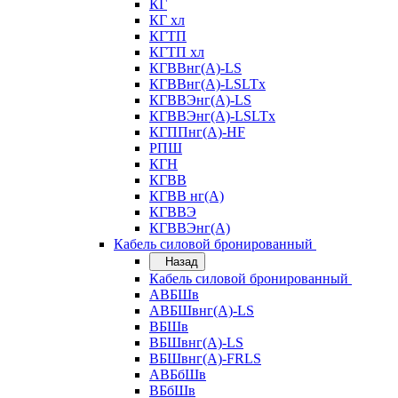
КГ
КГ хл
КГТП
КГТП хл
КГВВнг(А)-LS
КГВВнг(А)-LSLTx
КГВВЭнг(А)-LS
КГВВЭнг(А)-LSLTx
КГППнг(А)-HF
РПШ
КГН
КГВВ
КГВВ нг(А)
КГВВЭ
КГВВЭнг(А)
Кабель силовой бронированный
Назад
Кабель силовой бронированный
АВБШв
АВБШвнг(А)-LS
ВБШв
ВБШвнг(А)-LS
ВБШвнг(А)-FRLS
АВБбШв
ВБбШв