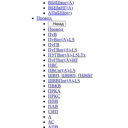
ВБбШвнг(А)
ВБШвНГ(А)
АПвБШп(г)
Провод
Назад
Провод
ПуВ
ПуВнг(А)-LS
ПуГВ
ПуГВнг(А)-LS
ПУГВнг(А)-LSLTx
ПуГПнг(А)-HF
ПВС
ПВСнг(А)-LS
ШВП, ШВВП, ПБВВГ
ШВВПнг(А)-LS
ПВКВ
ПРКА
ПРКС
ППВ
ПАВ
СИП
А
АС
АПВ