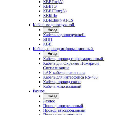
КВВГнг(А)
КВВГЭ
КВВГЭнг(А)
КВБШв
КВБШвнг(А)-LS
Кабель водопогружной
Назад
Кабель водопогружной
ВПП
КВВ
Кабель, провод информационный
Назад
Кабель, провод информационный
Кабель для Охранно-Пожарной
Сигнализации
LAN кабель, витая пара
Кабель для интерфейса RS-485
Кабель, провод связи
Кабель коаксиальный
Разное
Назад
Разное
Провод прогревочный
Провод автомобильный
Провод авиационный