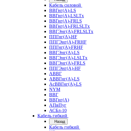
Кабель силовой
ВВГнг(А)-LS
ВВГнг(А)-LSLTx
ВВГнг(А)-FRLS
ВВГнг(А)-FRLSLTx
ВВГЭнг(А)-FRLSLTx
ППГнг(А)-HF
ППГЭнг(А)-FRHF
ППГнг(А)-FRHF
ВВГЭнг(А)-LS
ВВГЭнг(А)-LSLTx
ВВГЭнг(А)-FRLS
ППГЭнг(А)-HF
АВВГ
АВВГнг(А)-LS
АсВВГнг(А)-LS
NYM
ВВГ
ВВГнг(А)
АПвПуг
АСБл-10
Кабель гибкий
Назад
Кабель гибкий