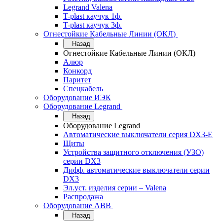
Legrand Valena
T-plast каучук 1ф.
T-plast каучук 3ф.
Огнестойкие Кабельные Линии (ОКЛ)
Назад
Огнестойкие Кабельные Линии (ОКЛ)
Алюр
Конкорд
Паритет
Спецкабель
Оборудование ИЭК
Оборудование Legrand
Назад
Оборудование Legrand
Автоматические выключатели серия DX3-E
Щиты
Устройства защитного отключения (УЗО)
серии DX3
Дифф. автоматические выключатели серии
DX3
Эл.уст. изделия серии – Valena
Распродажа
Оборудование АВВ
Назад