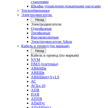
станциями
Шкафы управления пожарными насосами
Теплообменники
Электродвигатели
Назад
Электродвигатели
Однофазные
Трехфазные
Высоковольтные
Электродвигатели Aikon
Кабель и провод (по маркам)
Назад
Кабель и провод (по маркам)
NYM
ПМЛ (плетенка)
АВБбШв
АВБШв
АВБШвнг(А)-LS
АС
АСБл-10
АПВ
ПАВ
АППВ
АПвПуг
АПвБШп(г)