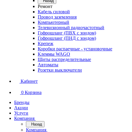
Назад
Ремонт
Кабель силовой
Провод заземления
Компьютерный
Телевизионный радиочастотный
Гофрошланг (ПВХ с зондом)
Гофрошланг (ПНД с зондом)
Крепеж
Коробки распаечные - установочные
Клеммы WAGO
Щиты распределительные
Автоматы
Розетки выключатели
Кабинет
0
Корзина
Бренды
Акции
Услуги
Компания
Назад
Компания