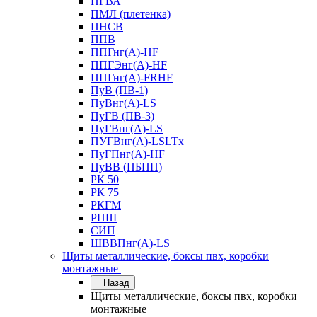
ПГВА
ПМЛ (плетенка)
ПНСВ
ППВ
ППГнг(А)-HF
ППГЭнг(А)-HF
ППГнг(А)-FRHF
ПуВ (ПВ-1)
ПуВнг(А)-LS
ПуГВ (ПВ-3)
ПуГВнг(А)-LS
ПУГВнг(А)-LSLTx
ПуГПнг(А)-HF
ПуВВ (ПБПП)
РК 50
РК 75
РКГМ
РПШ
СИП
ШВВПнг(А)-LS
Щиты металлические, боксы пвх, коробки
монтажные
Назад
Щиты металлические, боксы пвх, коробки
монтажные