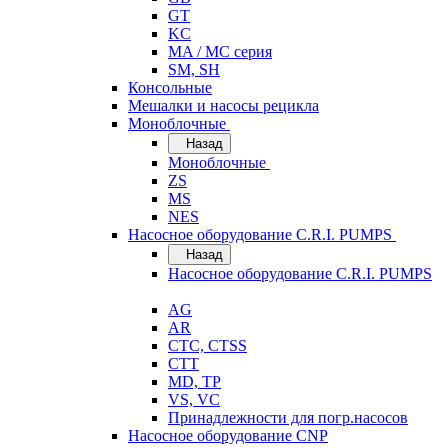
GT
KC
MA / MC серия
SM, SH
Консольные
Мешалки и насосы рецикла
Моноблочные
Назад
Моноблочные
ZS
MS
NES
Насосное оборудование C.R.I. PUMPS
Назад
Насосное оборудование C.R.I. PUMPS
AG
AR
CTC, CTSS
CTT
MD, TP
VS, VC
Принадлежности для погр.насосов
Насосное оборудование CNP