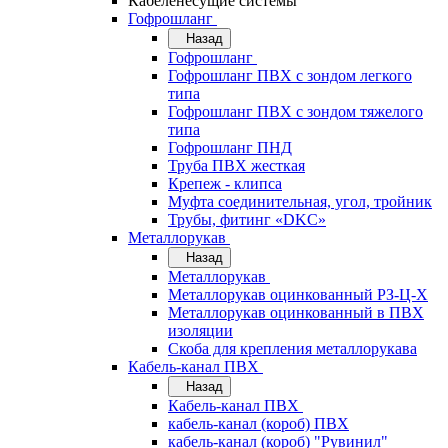
Кабеленесущие системы
Гофрошланг
Назад
Гофрошланг
Гофрошланг ПВХ с зондом легкого
типа
Гофрошланг ПВХ с зондом тяжелого
типа
Гофрошланг ПНД
Труба ПВХ жесткая
Крепеж - клипса
Муфта соединительная, угол, тройник
Трубы, фитинг «DKC»
Металлорукав
Назад
Металлорукав
Металлорукав оцинкованный РЗ-Ц-Х
Металлорукав оцинкованный в ПВХ
изоляции
Скоба для крепления металлорукава
Кабель-канал ПВХ
Назад
Кабель-канал ПВХ
кабель-канал (короб) ПВХ
кабель-канал (короб) "Рувинил"