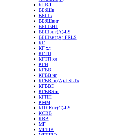
БПВЛ
ВБбШв
ВБШв
ВБбШвнг
ВБШвНГ
ВБШвнг(А)-LS
ВБШвнг(А)-FRLS
КГ
КГ хл
КГТП
КГТП хл
КГН
КГВВ
КГВВ нг
КГВВ нг(А)-LSLTx
КГВВЭ
КГВВЭнг
КГПП
КММ
КПЛКнг(C)-LS
КСВВ
КВВ
МГ
МГШВ
МГШВЭ