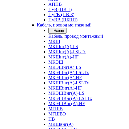
АППВ
ПуВ (ПВ-1)
ПуГВ (ПВ-3)
ПуВВ (ПБПП)
Кабель, провод монтажный
Назад
Кабель, провод монтажный
МКШ
МКШнг(А)-LS
МКШнг(А)-LSLTx
МКШнг(А)-HF
МКЭШ
МКЭШнг(А)-LS
МКЭШнг(А)-LSLTx
МКЭШнг(А)-HF
МКШВнг(A)-LSLTx
МКШВнг(А)-HF
МКЭШВнг(А)-LS
МКЭШВнг(A)-LSLTx
МКЭШВнг(А)-HF
МГШВ
МГШВЭ
НВ
МКШвнг(А)