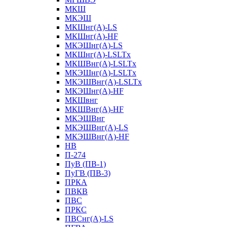
МКШ
МКЭШ
МКШнг(А)-LS
МКШнг(А)-HF
МКЭШнг(А)-LS
МКШнг(А)-LSLTx
МКШВнг(A)-LSLTx
МКЭШнг(А)-LSLTx
МКЭШВнг(A)-LSLTx
МКЭШнг(А)-HF
МКШвнг
МКШВнг(А)-HF
МКЭШВнг
МКЭШВнг(А)-LS
МКЭШВнг(А)-HF
НВ
П-274
ПуВ (ПВ-1)
ПуГВ (ПВ-3)
ПРКА
ПВКВ
ПВС
ПРКС
ПВСнг(А)-LS