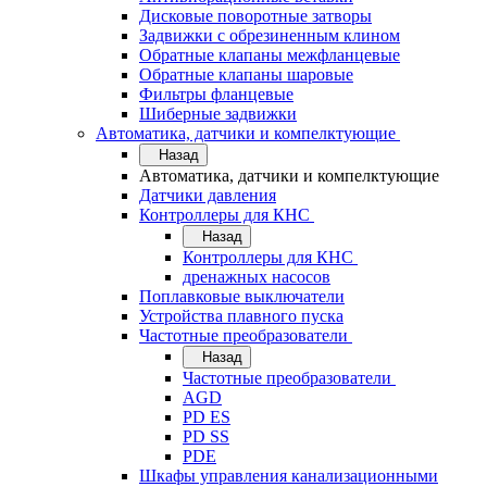
Дисковые поворотные затворы
Задвижки с обрезиненным клином
Обратные клапаны межфланцевые
Обратные клапаны шаровые
Фильтры фланцевые
Шиберные задвижки
Автоматика, датчики и компелктующие
Назад
Автоматика, датчики и компелктующие
Датчики давления
Контроллеры для КНС
Назад
Контроллеры для КНС
дренажных насосов
Поплавковые выключатели
Устройства плавного пуска
Частотные преобразователи
Назад
Частотные преобразователи
AGD
PD ES
PD SS
PDE
Шкафы управления канализационными