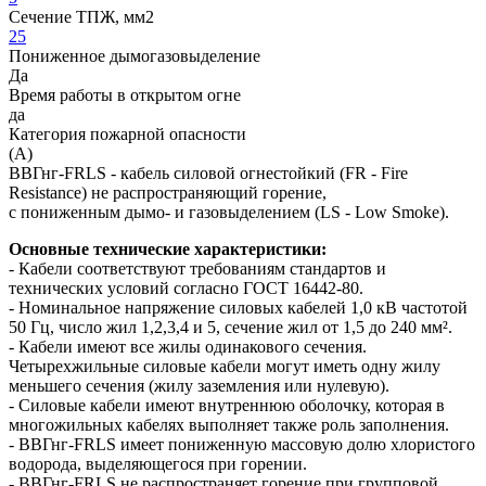
Сечение ТПЖ, мм2
25
Пониженное дымогазовыделение
Да
Время работы в открытом огне
да
Категория пожарной опасности
(A)
ВВГнг-FRLS - кабель силовой огнестойкий (FR - Fire
Resistance) не распространяющий горение,
с пониженным дымо- и газовыделением (LS - Low Smoke).
Основные технические характеристики:
- Кабели соответствуют требованиям стандартов и
технических условий согласно ГОСТ 16442-80.
- Номинальное напряжение силовых кабелей 1,0 кВ частотой
50 Гц, число жил 1,2,3,4 и 5, сечение жил от 1,5 до 240 мм².
- Кабели имеют все жилы одинакового сечения.
Четырехжильные силовые кабели могут иметь одну жилу
меньшего сечения (жилу заземления или нулевую).
- Силовые кабели имеют внутреннюю оболочку, которая в
многожильных кабелях выполняет также роль заполнения.
- ВВГнг-FRLS имеет пониженную массовую долю хлористого
водорода, выделяющегося при горении.
- ВВГнг-FRLS не распространяет горение при групповой