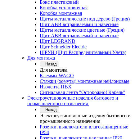
Бокс пластиковый
Коробка установочная
Коробка монтажная
Щиты металлические под дерево (Греция)
Щит ABB встраиваемый и навесные
Щиты металлические цветные (Греция)
Щит ABB встраиваемый и навесные
Щит LEGRAND
Щит Schneider Electric
ЩРУН (Щит Распределительный Учета)
Для монтажа
Назад
Для монтажа
Клеммы WAGO
Стяжки (хомуты) монтажные нейлоновые
Изолента ПВХ
Сигнальная лента "Осторожно! Кабель"
Электроустановочные изделия бытового и
промышленного назначения
Назад
Электроустановочные изделия бытового и
промышленного назначения
Розетки, выключатели влагозащищенные
IP54
Розетки, выключатели накладные IP20