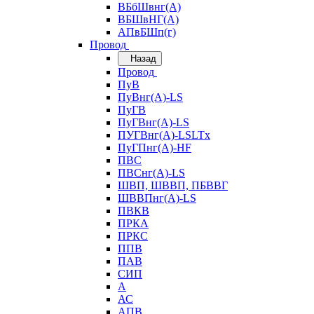
ВБбШвнг(А)
ВБШвНГ(А)
АПвБШп(г)
Провод
Назад
Провод
ПуВ
ПуВнг(А)-LS
ПуГВ
ПуГВнг(А)-LS
ПУГВнг(А)-LSLTx
ПуГПнг(А)-HF
ПВС
ПВСнг(А)-LS
ШВП, ШВВП, ПБВВГ
ШВВПнг(А)-LS
ПВКВ
ПРКА
ПРКС
ППВ
ПАВ
СИП
А
АС
АПВ