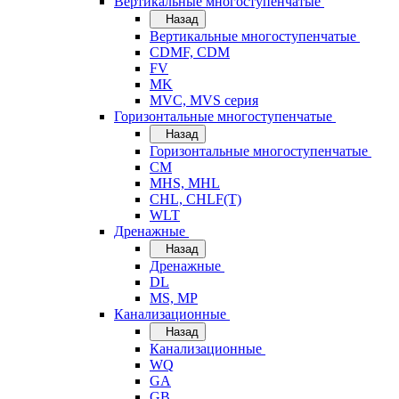
Вертикальные многоступенчатые
Назад
Вертикальные многоступенчатые
CDMF, CDM
FV
MK
MVC, MVS серия
Горизонтальные многоступенчатые
Назад
Горизонтальные многоступенчатые
CM
MHS, MHL
CHL, CHLF(T)
WLT
Дренажные
Назад
Дренажные
DL
MS, MP
Канализационные
Назад
Канализационные
WQ
GA
GB