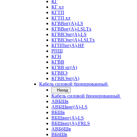
КГ
КГ хл
КГТП
КГТП хл
КГВВнг(А)-LS
КГВВнг(А)-LSLTx
КГВВЭнг(А)-LS
КГВВЭнг(А)-LSLTx
КГППнг(А)-HF
РПШ
КГН
КГВВ
КГВВ нг(А)
КГВВЭ
КГВВЭнг(А)
Кабель силовой бронированный
Назад
Кабель силовой бронированный
АВБШв
АВБШвнг(А)-LS
ВБШв
ВБШвнг(А)-LS
ВБШвнг(А)-FRLS
АВБбШв
ВБбШв