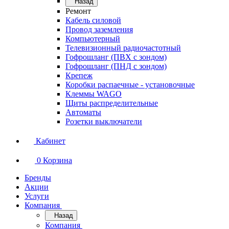
Назад
Ремонт
Кабель силовой
Провод заземления
Компьютерный
Телевизионный радиочастотный
Гофрошланг (ПВХ с зондом)
Гофрошланг (ПНД с зондом)
Крепеж
Коробки распаечные - установочные
Клеммы WAGO
Щиты распределительные
Автоматы
Розетки выключатели
Кабинет
0
Корзина
Бренды
Акции
Услуги
Компания
Назад
Компания