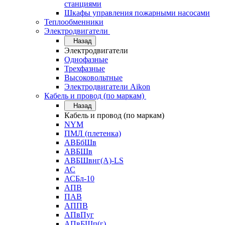
станциями
Шкафы управления пожарными насосами
Теплообменники
Электродвигатели
Назад
Электродвигатели
Однофазные
Трехфазные
Высоковольтные
Электродвигатели Aikon
Кабель и провод (по маркам)
Назад
Кабель и провод (по маркам)
NYM
ПМЛ (плетенка)
АВБбШв
АВБШв
АВБШвнг(А)-LS
АС
АСБл-10
АПВ
ПАВ
АППВ
АПвПуг
АПвБШп(г)