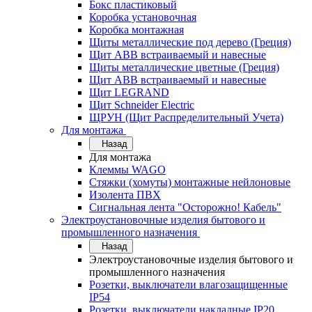
Бокс пластиковый
Коробка установочная
Коробка монтажная
Щиты металлические под дерево (Греция)
Щит ABB встраиваемый и навесные
Щиты металлические цветные (Греция)
Щит ABB встраиваемый и навесные
Щит LEGRAND
Щит Schneider Electric
ЩРУН (Щит Распределительный Учета)
Для монтажа
Назад
Для монтажа
Клеммы WAGO
Стяжки (хомуты) монтажные нейлоновые
Изолента ПВХ
Сигнальная лента "Осторожно! Кабель"
Электроустановочные изделия бытового и
промышленного назначения
Назад
Электроустановочные изделия бытового и
промышленного назначения
Розетки, выключатели влагозащищенные
IP54
Розетки, выключатели накладные IP20