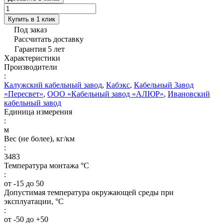
Купить в 1 клик
Под заказ
Рассчитать доставку
Гарантия 5 лет
Характеристики
Производители
:
Калужский кабельный завод
,
Кабэкс
,
Кабельный Завод
«Пересвет»
,
ООО «Кабельный завод «АЛЮР»
,
Ивановский
кабельный завод
Единица измерения
:
м
Вес (не более), кг/км
:
3483
Температура монтажа °C
:
от -15 до 50
Допустимая температура окружающей среды при
эксплуатации, °C
:
от -50 до +50