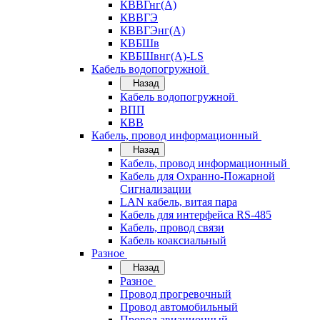
КВВГнг(А)
КВВГЭ
КВВГЭнг(А)
КВБШв
КВБШвнг(А)-LS
Кабель водопогружной
Назад
Кабель водопогружной
ВПП
КВВ
Кабель, провод информационный
Назад
Кабель, провод информационный
Кабель для Охранно-Пожарной
Сигнализации
LAN кабель, витая пара
Кабель для интерфейса RS-485
Кабель, провод связи
Кабель коаксиальный
Разное
Назад
Разное
Провод прогревочный
Провод автомобильный
Провод авиационный