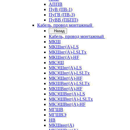
АППВ
ПуВ (ПВ-1)
ПуГВ (ПВ-3)
ПуВВ (ПБПП)
Кабель, провод монтажный
Назад
Кабель, провод монтажный
МКШ
МКШнг(А)-LS
МКШнг(А)-LSLTx
МКШнг(А)-HF
МКЭШ
МКЭШнг(А)-LS
МКЭШнг(А)-LSLTx
МКЭШнг(А)-HF
МКШВнг(A)-LSLTx
МКШВнг(А)-HF
МКЭШВнг(А)-LS
МКЭШВнг(A)-LSLTx
МКЭШВнг(А)-HF
МГШВ
МГШВЭ
НВ
МКШвнг(А)