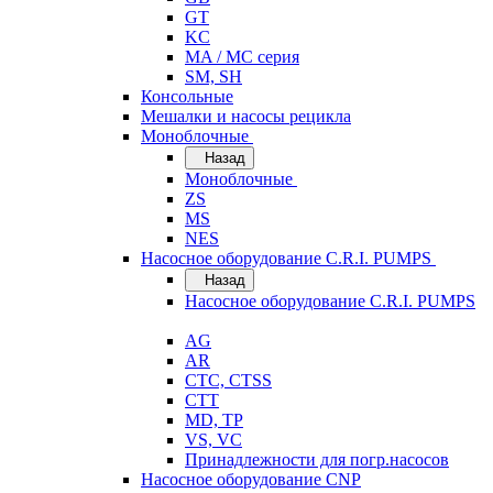
GT
KC
MA / MC серия
SM, SH
Консольные
Мешалки и насосы рецикла
Моноблочные
Назад
Моноблочные
ZS
MS
NES
Насосное оборудование C.R.I. PUMPS
Назад
Насосное оборудование C.R.I. PUMPS
AG
AR
CTC, CTSS
CTT
MD, TP
VS, VC
Принадлежности для погр.насосов
Насосное оборудование CNP