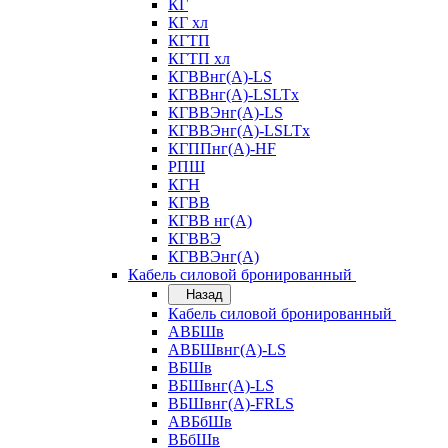
КГ
КГ хл
КГТП
КГТП хл
КГВВнг(А)-LS
КГВВнг(А)-LSLTx
КГВВЭнг(А)-LS
КГВВЭнг(А)-LSLTx
КГППнг(А)-HF
РПШ
КГН
КГВВ
КГВВ нг(А)
КГВВЭ
КГВВЭнг(А)
Кабель силовой бронированный
Назад
Кабель силовой бронированный
АВБШв
АВБШвнг(А)-LS
ВБШв
ВБШвнг(А)-LS
ВБШвнг(А)-FRLS
АВБбШв
ВБбШв