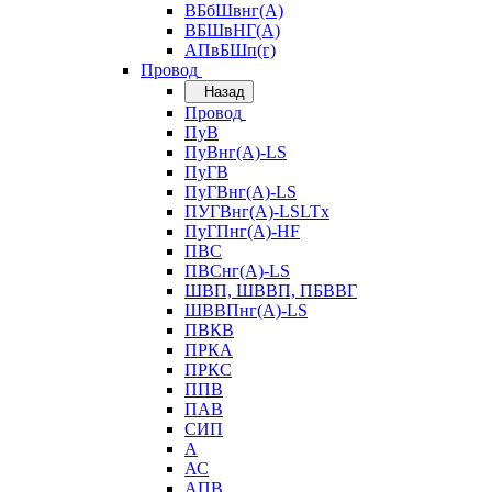
ВБбШвнг(А)
ВБШвНГ(А)
АПвБШп(г)
Провод
Назад
Провод
ПуВ
ПуВнг(А)-LS
ПуГВ
ПуГВнг(А)-LS
ПУГВнг(А)-LSLTx
ПуГПнг(А)-HF
ПВС
ПВСнг(А)-LS
ШВП, ШВВП, ПБВВГ
ШВВПнг(А)-LS
ПВКВ
ПРКА
ПРКС
ППВ
ПАВ
СИП
А
АС
АПВ