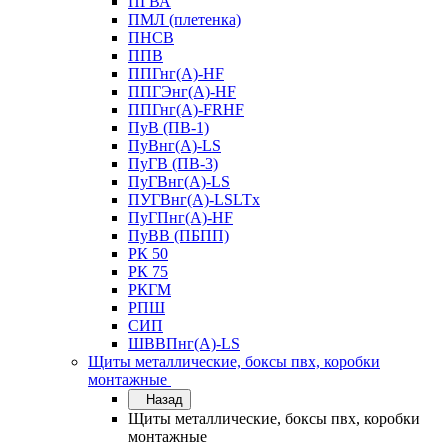
ПГВА
ПМЛ (плетенка)
ПНСВ
ППВ
ППГнг(А)-HF
ППГЭнг(А)-HF
ППГнг(А)-FRHF
ПуВ (ПВ-1)
ПуВнг(А)-LS
ПуГВ (ПВ-3)
ПуГВнг(А)-LS
ПУГВнг(А)-LSLTx
ПуГПнг(А)-HF
ПуВВ (ПБПП)
РК 50
РК 75
РКГМ
РПШ
СИП
ШВВПнг(А)-LS
Щиты металлические, боксы пвх, коробки
монтажные
Назад
Щиты металлические, боксы пвх, коробки
монтажные