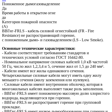
Пониженное дымогазовыделение
Да
Время работы в открытом огне
да
Категория пожарной опасности
(A)
ВВГнг-FRLS - кабель силовой огнестойкий (FR - Fire
Resistance) не распространяющий горение,
с пониженным дымо- и газовыделением (LS - Low Smoke).
Основные технические характеристики:
- Кабели соответствуют требованиям стандартов и
технических условий согласно ГОСТ 16442-80.
- Номинальное напряжение силовых кабелей 1,0 кВ частотой
50 Гц, число жил 1,2,3,4 и 5, сечение жил от 1,5 до 240 мм².
- Кабели имеют все жилы одинакового сечения.
Четырехжильные силовые кабели могут иметь одну жилу
меньшего сечения (жилу заземления или нулевую).
- Силовые кабели имеют внутреннюю оболочку, которая в
многожильных кабелях выполняет также роль заполнения.
- ВВГнг-FRLS имеет пониженную массовую долю хлористого
водорода, выделяющегося при горении.
- ВВГнг-FRLS не распространяет горение при групповой
прокладке.
- ВВГнг-FRLS имеет низкое дымообразование при горении и