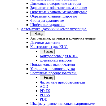
Дисковые поворотные затворы
Задвижки с обрезиненным клином
Обратные клапаны межфланцевые
Обратные клапаны шаровые
Фильтры фланцевые
Шиберные задвижки
Автоматика, датчики и компелктующие
Назад
Автоматика, датчики и компелктующие
Датчики давления
Контроллеры для КНС
Назад
Контроллеры для КНС
дренажных насосов
Поплавковые выключатели
Устройства плавного пуска
Частотные преобразователи
Назад
Частотные преобразователи
AGD
PD ES
PD SS
PDE
Шкафы управления канализационными