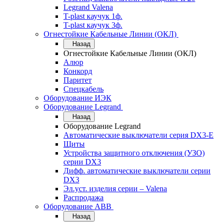
Legrand Valena
T-plast каучук 1ф.
T-plast каучук 3ф.
Огнестойкие Кабельные Линии (ОКЛ)
Назад
Огнестойкие Кабельные Линии (ОКЛ)
Алюр
Конкорд
Паритет
Спецкабель
Оборудование ИЭК
Оборудование Legrand
Назад
Оборудование Legrand
Автоматические выключатели серия DX3-E
Щиты
Устройства защитного отключения (УЗО)
серии DX3
Дифф. автоматические выключатели серии
DX3
Эл.уст. изделия серии – Valena
Распродажа
Оборудование АВВ
Назад