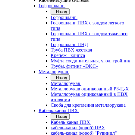
Кабеленесущие системы
Гофрошланг
Назад
Гофрошланг
Гофрошланг ПВХ с зондом легкого
типа
Гофрошланг ПВХ с зондом тяжелого
типа
Гофрошланг ПНД
Труба ПВХ жесткая
Крепеж - клипса
Муфта соединительная, угол, тройник
Трубы, фитинг «DKC»
Металлорукав
Назад
Металлорукав
Металлорукав оцинкованный РЗ-Ц-Х
Металлорукав оцинкованный в ПВХ
изоляции
Скоба для крепления металлорукава
Кабель-канал ПВХ
Назад
Кабель-канал ПВХ
кабель-канал (короб) ПВХ
кабель-канал (короб) "Рувинил"