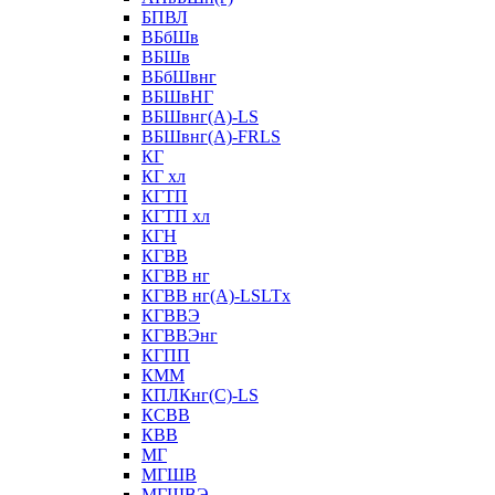
БПВЛ
ВБбШв
ВБШв
ВБбШвнг
ВБШвНГ
ВБШвнг(А)-LS
ВБШвнг(А)-FRLS
КГ
КГ хл
КГТП
КГТП хл
КГН
КГВВ
КГВВ нг
КГВВ нг(А)-LSLTx
КГВВЭ
КГВВЭнг
КГПП
КММ
КПЛКнг(C)-LS
КСВВ
КВВ
МГ
МГШВ
МГШВЭ