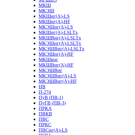
МКШ
МКЭШ
МКШнг(А)-LS
МКШнг(А)-HF
МКЭШнг(А)-LS
МКШнг(А)-LSLTx
МКШВнг(A)-LSLTx
МКЭШнг(А)-LSLTx
МКЭШВнг(A)-LSLTx
МКЭШнг(А)-HF
МКШвнг
МКШВнг(А)-HF
МКЭШВнг
МКЭШВнг(А)-LS
МКЭШВнг(А)-HF
НВ
П-274
ПуВ (ПВ-1)
ПуГВ (ПВ-3)
ПРКА
ПВКВ
ПВС
ПРКС
ПВСнг(А)-LS