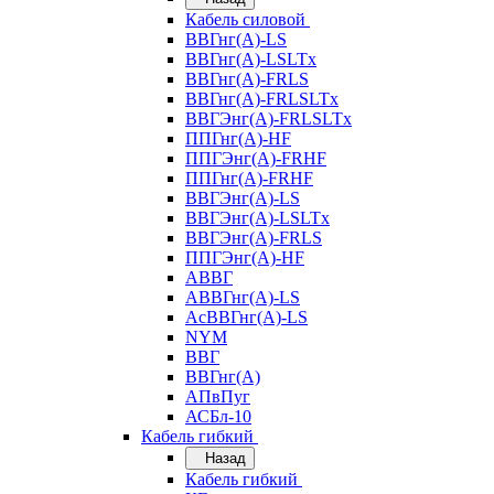
Кабель силовой
ВВГнг(А)-LS
ВВГнг(А)-LSLTx
ВВГнг(А)-FRLS
ВВГнг(А)-FRLSLTx
ВВГЭнг(А)-FRLSLTx
ППГнг(А)-HF
ППГЭнг(А)-FRHF
ППГнг(А)-FRHF
ВВГЭнг(А)-LS
ВВГЭнг(А)-LSLTx
ВВГЭнг(А)-FRLS
ППГЭнг(А)-HF
АВВГ
АВВГнг(А)-LS
АсВВГнг(А)-LS
NYM
ВВГ
ВВГнг(А)
АПвПуг
АСБл-10
Кабель гибкий
Назад
Кабель гибкий